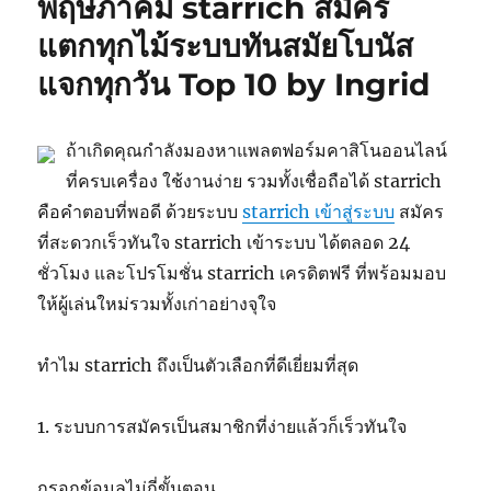
พฤษภาคม starrich สมัคร
แตกทุกไม้ระบบทันสมัยโบนัส
แจกทุกวัน Top 10 by Ingrid
ถ้าเกิดคุณกำลังมองหาแพลตฟอร์มคาสิโนออนไลน์
ที่ครบเครื่อง ใช้งานง่าย รวมทั้งเชื่อถือได้ starrich
คือคำตอบที่พอดี ด้วยระบบ
starrich เข้าสู่ระบบ
สมัคร
ที่สะดวกเร็วทันใจ starrich เข้าระบบ ได้ตลอด 24
ชั่วโมง และโปรโมชั่น starrich เครดิตฟรี ที่พร้อมมอบ
ให้ผู้เล่นใหม่รวมทั้งเก่าอย่างจุใจ
ทำไม starrich ถึงเป็นตัวเลือกที่ดีเยี่ยมที่สุด
1. ระบบการสมัครเป็นสมาชิกที่ง่ายแล้วก็เร็วทันใจ
กรอกข้อมูลไม่กี่ขั้นตอน