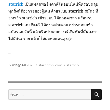
starrich
เป็นแพลตฟอร์มคาสิโนออนไลน์ที่ครอบคลุม
ทุกสิ่งที่ต้องการของผู้เล่น ด้วยระบบ starrich สมัคร ที่
รวดเร็ว starrich เข้าระบบ ได้ตลอดเวลา พร้อมรับ
starrich เครดิตฟรี ได้อย่างง่ายดาย อย่ารอคอยช้า
สมัครเลยวันนี้ แล้วเริ่มประสบการณ์เดิมพันที่มั่นคงจะ
ไม่มีอันตราย แล้วก็ให้ผลทดแทนสูงสุด
…
เขียน
หมวด
ป้าย
12 กรกฎาคม 2025
starrich99.com
starrich
เมื่อ
หมู่
กำกับ
ค้นห
ค้นหา: