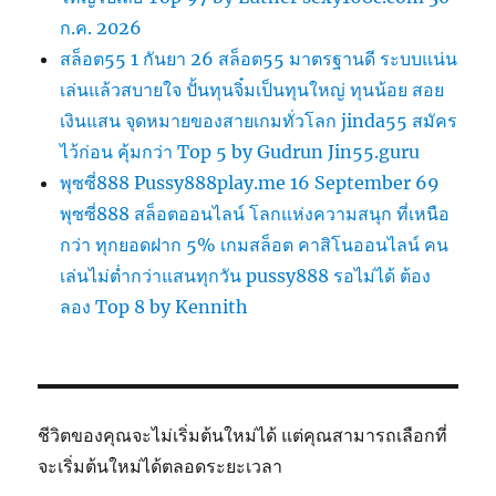
ก.ค. 2026
สล็อต55 1 กันยา 26 สล็อต55 มาตรฐานดี ระบบแน่น
เล่นแล้วสบายใจ ปั้นทุนจิ๋มเป็นทุนใหญ่ ทุนน้อย สอย
เงินแสน จุดหมายของสายเกมทั่วโลก jinda55 สมัคร
ไว้ก่อน คุ้มกว่า Top 5 by Gudrun Jin55.guru
พุซซี่888 Pussy888play.me 16 September 69
พุซซี่888 สล็อตออนไลน์ โลกแห่งความสนุก ที่เหนือ
กว่า ทุกยอดฝาก 5% เกมสล็อต คาสิโนออนไลน์ คน
เล่นไม่ต่ำกว่าแสนทุกวัน pussy888 รอไม่ได้ ต้อง
ลอง Top 8 by Kennith
ชีวิตของคุณจะไม่เริ่มต้นใหม่ได้ แต่คุณสามารถเลือกที่
จะเริ่มต้นใหม่ได้ตลอดระยะเวลา