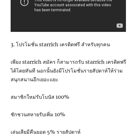
3. โปรโมชั่น starrich เครดิตฟรี สำหรับทุกคน
เพียง starrich สมัคร ก็สามารถรับ starrich เครดิตฟรี
ได้โดยทันที นอกนั้นยังมีโปรโมชั่นรายสัปดาห์ให้ร่วม
สนุกสนานอีกเยอะแยะ
สมาชิกใหม่รับโบนัส 100%
ชักชวนสหายรับเพิ่ม 10%
เล่นเสียมีคืนยอด 5% รายสัปดาห์