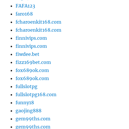
FAFA123
faro168
fcharoenkit168.com
fcharoenkit168.com
finnivips.com
finnivips.com
fiwdee.bet
fizz169bet.com
fox689ok.com
fox689ok.com
fullslotpg
fullslotpg168.com
funny18
gaojing888
gem99ths.com
gem99ths.com