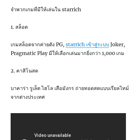
จำพวกเกมที่มีให้เล่นใน starrich
1. สล็อต
เกมสล็อตจากค่ายดัง PG,
starrich เข้าสู่ระบบ
Joker,
Pragmatic Play มีให้เลือกเล่นมากยิ่งกว่า 1,000 เกม
2. คาสิโนสด
บาคาร่า รูเล็ต ไฮโล เสือมังกร ถ่ายทอดสดแบบเรียลไทม์
จากต่างประเทศ