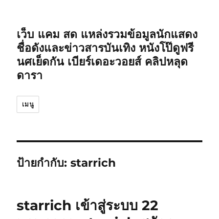
เว็บ แคม สด แหล่งรวมข้อมูลนักแสดง
ชื่อดังและข่าวสารบันเทิง หนังโป๊ดูฟรี
นศเย็ดกัน เบียร์เดอะวอยส์ คลิปหลุด
ดารา
เมนู
ป้ายกำกับ:
starrich
starrich เข้าสู่ระบบ 22