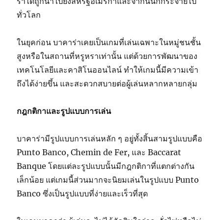
ร่าได้ถูกนำไปยังสหรัฐอเมริกาและจากนั้นก็กระจายไป
ทั่วโลก
ในยุคก่อน บาคาร่าเคยเป็นเกมที่เล่นเฉพาะในหมู่ชนชั้น
สูงหรือในสถานที่หรูหราเท่านั้น แต่ด้วยการพัฒนาของ
เทคโนโลยีและคาสิโนออนไลน์ ทำให้เกมนี้มีความเข้า
ถึงได้ง่ายขึ้น และสะดวกสบายต่อผู้เล่นหลากหลายกลุ่ม
กฎกติกาและรูปแบบการเล่น
บาคาร่ามีรูปแบบการเล่นหลัก ๆ อยู่ทั้งสิ้นสามรูปแบบคือ
Punto Banco, Chemin de Fer, และ Baccarat
Banque โดยแต่ละรูปแบบนั้นมีกฎกติกาที่แตกต่างกัน
เล็กน้อย แต่เกมนี้ส่วนมากจะนิยมเล่นในรูปแบบ Punto
Banco ซึ่งเป็นรูปแบบที่ง่ายและเร็วที่สุด