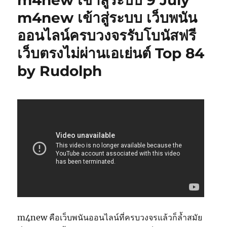
m4new เข้าสู่ระบบ 9 July
m4new เข้าสู่ระบบ เว็บพนัน
ออนไลน์ครบวงจรรับโบนัสฟรี
เว็บตรงไม่ผ่านเอเย่นต์ Top 84
by Rudolph
m4new คือเว็บพนันออนไลน์ที่ครบวงจรแล้วก็ล้ำสมัย