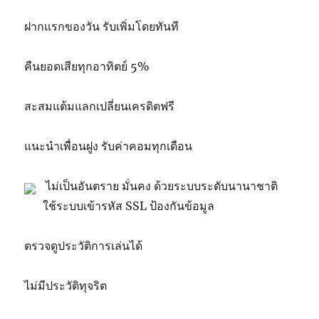
ฝากแรกของวัน รับเพิ่มโดยทันที
คืนยอดเสียทุกอาทิตย์ 5%
สะสมแต้มแลกเปลี่ยนเครดิตฟรี
แนะนำเพื่อนฝูง รับค่าคอมทุกเดือน
️ ไม่เป็นอันตราย มั่นคง ด้วยระบบระดับนานาชาติ
ใช้ระบบเข้ารหัส SSL ป้องกันข้อมูล
ตรวจดูประวัติการเล่นได้
ไม่มีประวัติทุจริต