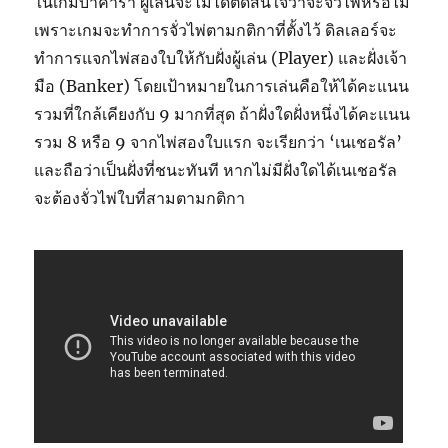
ในเกมบาคาร่า ผู้เล่นจะไม่ได้ตัดสินใจว่าจะจั่วไพ่หรือไม่
เพราะเกมจะทำการจั่วไพ่ตามกติกาที่ตั้งไว้ ดิลเลอร์จะ
ทำการแจกไพ่สองใบให้กับฝั่งผู้เล่น (Player) และฝั่งเจ้า
มือ (Banker) โดยเป้าหมายในการเล่นคือให้ได้คะแนน
รวมที่ใกล้เคียงกับ 9 มากที่สุด ถ้าฝั่งใดฝั่งหนึ่งได้คะแนน
รวม 8 หรือ 9 จากไพ่สองใบแรก จะเรียกว่า ‘เนเชอรัล’
และถือว่าเป็นฝั่งที่ชนะทันที หากไม่มีฝั่งใดได้เนเชอรัล
จะต้องจั่วไพ่ใบที่สามตามกติกา