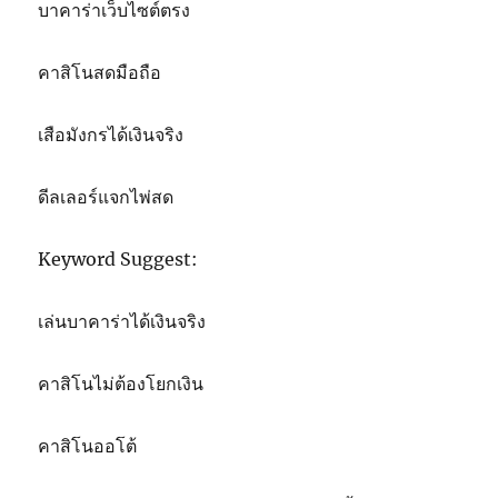
บาคาร่าเว็บไซต์ตรง
คาสิโนสดมือถือ
เสือมังกรได้เงินจริง
ดีลเลอร์แจกไพ่สด
Keyword Suggest:
เล่นบาคาร่าได้เงินจริง
คาสิโนไม่ต้องโยกเงิน
คาสิโนออโต้