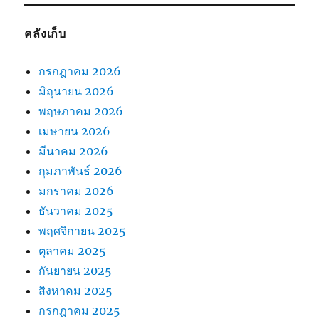
คลังเก็บ
กรกฎาคม 2026
มิถุนายน 2026
พฤษภาคม 2026
เมษายน 2026
มีนาคม 2026
กุมภาพันธ์ 2026
มกราคม 2026
ธันวาคม 2025
พฤศจิกายน 2025
ตุลาคม 2025
กันยายน 2025
สิงหาคม 2025
กรกฎาคม 2025