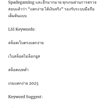
Spadegaming และอีกมากมาย ทุกเกมผ่านการตรวจ
สอบแล้วว่า “แตกง่าย ได้เงินจริง” รองรับระบบมือถือ
เต็มต้นแบบ
LSI Keywords:
สล็อตเว็บตรงแตกง่าย
เว็บสล็อตไม่ล็อกยูส
สล็อตเบทต่ำ
เกมแตกง่าย 2025
Keyword Suggest: