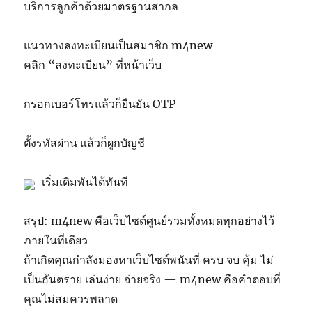
บริการลูกค้าด้วยมาตรฐานสากล
แนวทางลงทะเบียนเป็นสมาชิก m4new
คลิก “ลงทะเบียน” ที่หน้าเว็บ
กรอกเบอร์โทรแล้วก็ยืนยัน OTP
ตั้งรหัสผ่าน แล้วก็ผูกบัญชี
เริ่มเดิมพันได้ทันที
สรุป: m4new คือเว็บไซต์ศูนย์รวมทั้งหมดทุกอย่างไว้
ภายในที่เดียว
ถ้าเกิดคุณกำลังมองหาเว็บไซต์พนันที่ ครบ จบ คุ้ม ไม่
เป็นอันตราย เล่นง่าย จ่ายจริง — m4new คือคำตอบที่
คุณไม่สมควรพลาด