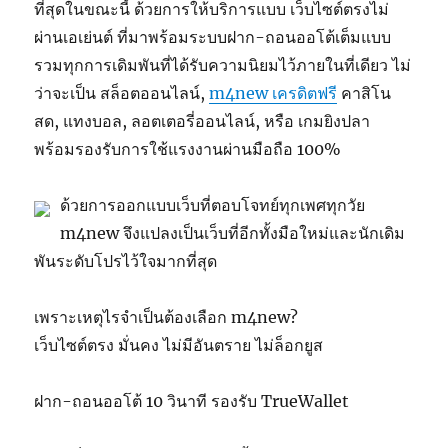
ที่สุดในขณะนี้ ด้วยการให้บริการแบบ เว็บไซต์ตรงไม่
ผ่านเอเย่นต์ ที่มาพร้อมระบบฝาก-ถอนออโต้เต็มแบบ
รวมทุกการเดิมพันที่ได้รับความนิยมไว้ภายในที่เดียว ไม่
ว่าจะเป็น สล็อตออนไลน์,
m4new เครดิตฟรี
คาสิโน
สด, แทงบอล, ลอตเตอรี่ออนไลน์, หรือ เกมยิงปลา
พร้อมรองรับการใช้แรงงานผ่านมือถือ 100%
ด้วยการออกแบบเว็บที่ตอบโจทย์ทุกเพศทุกวัย
m4new จึงแปลงเป็นเว็บที่อีกทั้งมือใหม่และนักเดิม
พันระดับโปรไว้ใจมากที่สุด
เพราะเหตุไรจำเป็นต้องเลือก m4new?
เว็บไซต์ตรง มั่นคง ไม่มีอันตราย ไม่ล็อกยูส
ฝาก-ถอนออโต้ 10 วินาที รองรับ TrueWallet