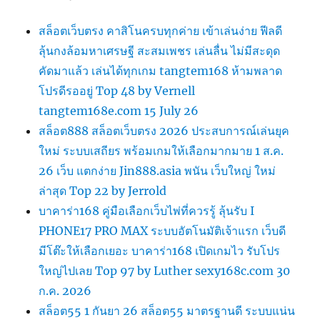
สล็อตเว็บตรง คาสิโนครบทุกค่าย เข้าเล่นง่าย ฟีลดี
ลุ้นกงล้อมหาเศรษฐี สะสมเพชร เล่นลื่น ไม่มีสะดุด
คัดมาแล้ว เล่นได้ทุกเกม tangtem168 ห้ามพลาด
โปรดีรออยู่ Top 48 by Vernell
tangtem168e.com 15 July 26
สล็อต888 สล็อตเว็บตรง 2026 ประสบการณ์เล่นยุค
ใหม่ ระบบเสถียร พร้อมเกมให้เลือกมากมาย 1 ส.ค.
26 เว็บ แตกง่าย Jin888.asia พนัน เว็บใหญ่ ใหม่
ล่าสุด Top 22 by Jerrold
บาคาร่า168 คู่มือเลือกเว็บไพ่ที่ควรรู้ ลุ้นรับ I
PHONE17 PRO MAX ระบบอัตโนมัติเจ้าแรก เว็บดี
มีโต๊ะให้เลือกเยอะ บาคาร่า168 เปิดเกมไว รับโปร
ใหญ่ไปเลย Top 97 by Luther sexy168c.com 30
ก.ค. 2026
สล็อต55 1 กันยา 26 สล็อต55 มาตรฐานดี ระบบแน่น