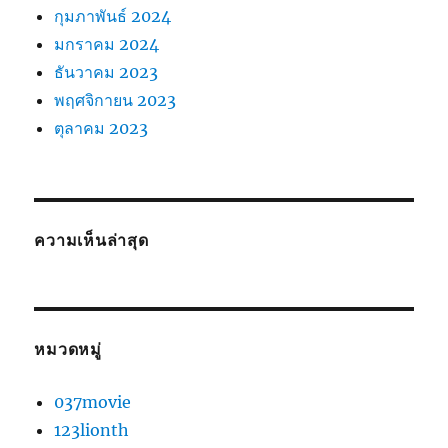
กุมภาพันธ์ 2024
มกราคม 2024
ธันวาคม 2023
พฤศจิกายน 2023
ตุลาคม 2023
ความเห็นล่าสุด
หมวดหมู่
037movie
123lionth