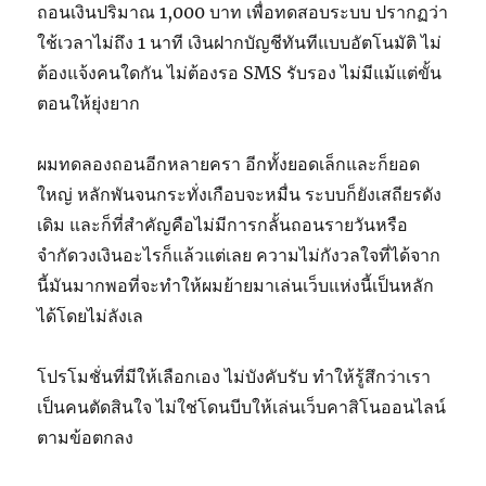
ถอนเงินปริมาณ 1,000 บาท เพื่อทดสอบระบบ ปรากฏว่า
ใช้เวลาไม่ถึง 1 นาที เงินฝากบัญชีทันทีแบบอัตโนมัติ ไม่
ต้องแจ้งคนใดกัน ไม่ต้องรอ SMS รับรอง ไม่มีแม้แต่ขั้น
ตอนให้ยุ่งยาก
ผมทดลองถอนอีกหลายครา อีกทั้งยอดเล็กและก็ยอด
ใหญ่ หลักพันจนกระทั่งเกือบจะหมื่น ระบบก็ยังเสถียรดัง
เดิม และก็ที่สำคัญคือไม่มีการกลั้นถอนรายวันหรือ
จำกัดวงเงินอะไรก็แล้วแต่เลย ความไม่กังวลใจที่ได้จาก
นี้มันมากพอที่จะทำให้ผมย้ายมาเล่นเว็บแห่งนี้เป็นหลัก
ได้โดยไม่ลังเล
โปรโมชั่นที่มีให้เลือกเอง ไม่บังคับรับ ทำให้รู้สึกว่าเรา
เป็นคนตัดสินใจ ไม่ใช่โดนบีบให้เล่นเว็บคาสิโนออนไลน์
ตามข้อตกลง