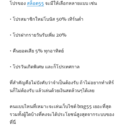
โปรของ
สล็อต55
จะมีให้เลือกหลายแบบ เช่น
• โปรสมาชิกใหม่โบนัส 50% เทิร์นต่ำ
• โปรฝากรายวันรับเพิ่ม 20%
• คืนยอดเสีย 5% ทุกอาทิตย์
• โปรวันเกิดพิเศษ และก็โปรเทศกาล
ที่สำคัญคือไม่บังคับว่าจำเป็นต้องรับ ถ้าไม่อยากทำเทิร์
นก็ไม่ต้องรับ แล้วเล่นด้วยเงินสดล้วนๆได้เลย
คนแบบไหนที่เหมาะจะเล่นเว็บไซต์ bng55 เยอะที่สุด
รวมทั้งผู้ใดบ้างที่คงจะได้ประโยชน์สูงสุดจากระบบของ
ที่นี่