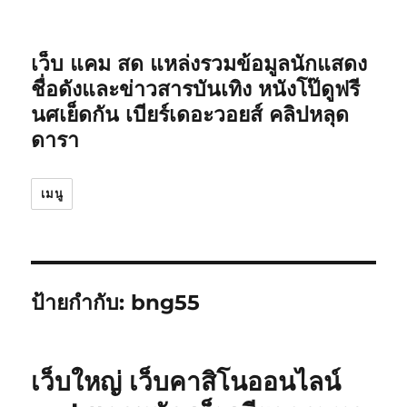
เว็บ แคม สด แหล่งรวมข้อมูลนักแสดง
ชื่อดังและข่าวสารบันเทิง หนังโป๊ดูฟรี
นศเย็ดกัน เบียร์เดอะวอยส์ คลิปหลุด
ดารา
เมนู
ป้ายกำกับ:
bng55
เว็บใหญ่ เว็บคาสิโนออนไลน์