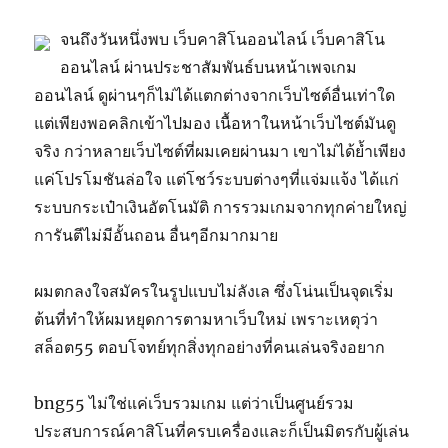
จนถึงวันหนึ่งพบ เว็บคาสิโนออนไลน์ เว็บคาสิโน
ออนไลน์ ผ่านประชาสัมพันธ์บนหน้าเพจเกม
ออนไลน์ ดูผ่านๆก็ไม่ได้แตกต่างจากเว็บไซต์อื่นเท่าใด
แต่เพียงพอคลิกเข้าไปมอง เนื้อหาในหน้าเว็บไซต์มันดู
จริง กว่าหลายเว็บไซต์ที่ผมเคยผ่านมา เขาไม่ได้ย้ำเพียง
แค่โปรโมชันล่อใจ แต่โชว์ระบบต่างๆที่แจ่มแจ้ง ได้แก่
ระบบกระเป๋าเงินอัตโนมัติ การรวมเกมจากทุกค่ายใหญ่
การันตีไม่มีอั้นถอน อื่นๆอีกมากมาย
ผมตกลงใจสมัครในรูปแบบไม่ลังเล ซึ่งโน่นเป็นจุดเริ่ม
ต้นที่ทำให้ผมหยุดการตามหาเว็บใหม่ เพราะเหตุว่า
สล็อต55 ตอบโจทย์ทุกสิ่งทุกอย่างที่คนเล่นจริงอยาก
bng55 ไม่ใช่แค่เว็บรวมเกม แต่ว่าเป็นศูนย์รวม
ประสบการณ์คาสิโนที่ครบเครื่องและก็เป็นมิตรกับผู้เล่น