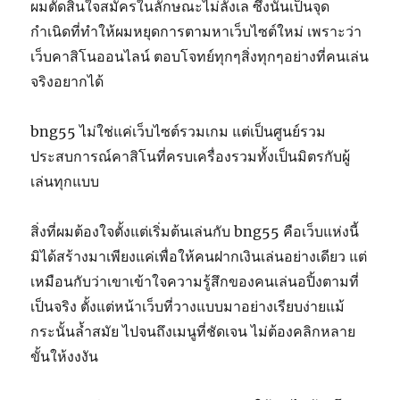
ผมตัดสินใจสมัครในลักษณะไม่ลังเล ซึ่งนั่นเป็นจุด
กำเนิดที่ทำให้ผมหยุดการตามหาเว็บไซต์ใหม่ เพราะว่า
เว็บคาสิโนออนไลน์ ตอบโจทย์ทุกๆสิ่งทุกๆอย่างที่คนเล่น
จริงอยากได้
bng55 ไม่ใช่แค่เว็บไซต์รวมเกม แต่เป็นศูนย์รวม
ประสบการณ์คาสิโนที่ครบเครื่องรวมทั้งเป็นมิตรกับผู้
เล่นทุกแบบ
สิ่งที่ผมต้องใจตั้งแต่เริ่มต้นเล่นกับ bng55 คือเว็บแห่งนี้
มิได้สร้างมาเพียงแค่เพื่อให้คนฝากเงินเล่นอย่างเดียว แต่
เหมือนกับว่าเขาเข้าใจความรู้สึกของคนเล่นอปิ้งตามที่
เป็นจริง ตั้งแต่หน้าเว็บที่วางแบบมาอย่างเรียบง่ายแม้
กระนั้นล้ำสมัย ไปจนถึงเมนูที่ชัดเจน ไม่ต้องคลิกหลาย
ขั้นให้งงงัน