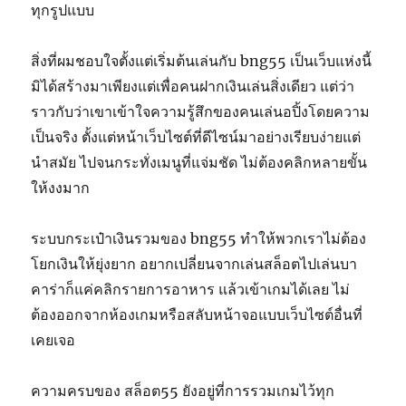
ทุกรูปแบบ
สิ่งที่ผมชอบใจตั้งแต่เริ่มต้นเล่นกับ bng55 เป็นเว็บแห่งนี้
มิได้สร้างมาเพียงแต่เพื่อคนฝากเงินเล่นสิ่งเดียว แต่ว่า
ราวกับว่าเขาเข้าใจความรู้สึกของคนเล่นอปิ้งโดยความ
เป็นจริง ตั้งแต่หน้าเว็บไซต์ที่ดีไซน์มาอย่างเรียบง่ายแต่
นำสมัย ไปจนกระทั่งเมนูที่แจ่มชัด ไม่ต้องคลิกหลายขั้น
ให้งงมาก
ระบบกระเป๋าเงินรวมของ bng55 ทำให้พวกเราไม่ต้อง
โยกเงินให้ยุ่งยาก อยากเปลี่ยนจากเล่นสล็อตไปเล่นบา
คาร่าก็แค่คลิกรายการอาหาร แล้วเข้าเกมได้เลย ไม่
ต้องออกจากห้องเกมหรือสลับหน้าจอแบบเว็บไซต์อื่นที่
เคยเจอ
ความครบของ สล็อต55 ยังอยู่ที่การรวมเกมไว้ทุก