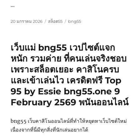
…
เขียน
หมวด
ป้าย
20 มกราคม 2026
สล็อต55
bng55
เมื่อ
หมู่
กำกับ
เว็บแม่ bng55 เวปไซต์แจก
หนัก รวมค่าย ที่คนเล่นจริงชอบ
เพราะสล็อตเยอะ คาสิโนครบ
และเข้าเล่นไว เครดิตฟรี Top
95 by Essie bng55.one 9
February 2569 พนันออนไลน์
bng55 เว็บคาสิโนออนไลน์ที่ทำให้หยุดหาเว็บไซต์ใหม่
เนื่องจากที่นี่มีทุกสิ่งที่นักเล่นอยากได้