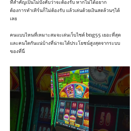
ที่สำคัญเป็นไม่บังคับว่าจะต้องรับ หากไม่ได้อยาก
ต้องการทำเทิร์นก็ไม่ต้องรับ แล้วเล่นด้วยเงินสดล้วนๆได้
เลย
คนแบบไหนที่เหมาะสมจะเล่นเว็บไซต์ bng55 เยอะที่สุด
และคนใดกันแน่บ้างที่น่าจะได้ประโยชน์สูงสุดจากระบบ
ของที่นี่