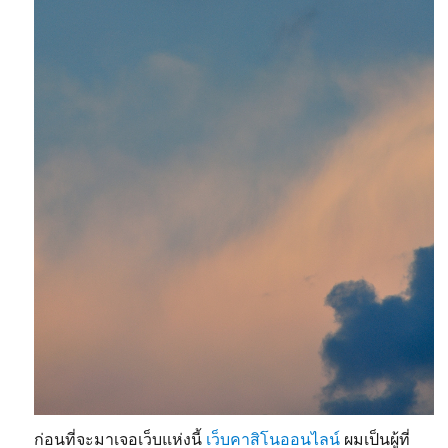
ก่อนที่จะมาเจอเว็บแห่งนี้
เว็บคาสิโนออนไลน์
ผมเป็นผู้ที่