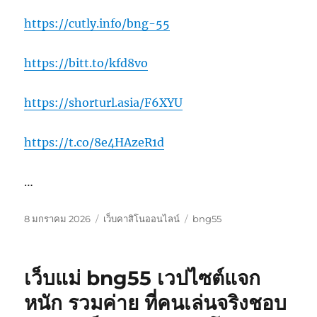
https://cutly.info/bng-55
https://bitt.to/kfd8vo
https://shorturl.asia/F6XYU
https://t.co/8e4HAzeR1d
…
เขียน
หมวด
ป้าย
8 มกราคม 2026
เว็บคาสิโนออนไลน์
bng55
เมื่อ
หมู่
กำกับ
เว็บแม่ bng55 เวปไซต์แจก
หนัก รวมค่าย ที่คนเล่นจริงชอบ