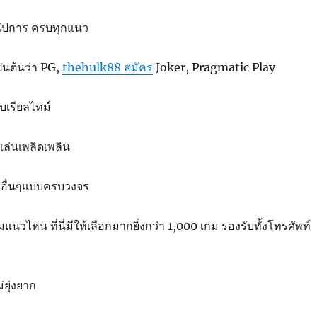
ัปการ ครบทุกแนว
ป็นต้นว่า PG,
thehulk88 สมัคร
Joker, Pragmatic Play
บเรียลไทม์
เล่นเพลิดเพลิน
าอื่นๆแบบครบวงจร
นวไหน ที่นี่มีให้เลือกมากยิ่งกว่า 1,000 เกม รองรับทั้งโทรศัพท์
ยุ่งยาก