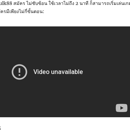
lk88 สมัคร ไม่ซับซ้อน ใช้เวลาไม่ถึง 2 นาที ก็สามารถเริ่มเล่นเก
ครมีเพียงไม่กี่ขั้นตอน:
์