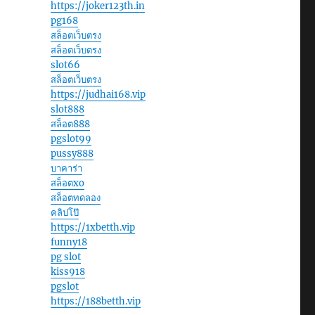
https://joker123th.in
pg168
สล็อตเว็บตรง
สล็อตเว็บตรง
slot66
สล็อตเว็บตรง
https://judhai168.vip
slot888
สล็อต888
pgslot99
pussy888
บาคาร่า
สล็อตxo
สล็อตทดลอง
คลิปโป๊
https://1xbetth.vip
funny18
pg slot
kiss918
pgslot
https://188betth.vip