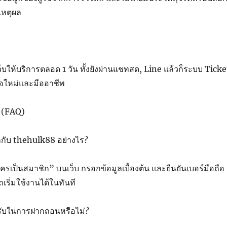
ีเหตุผล
็บให้บริการตลอด 1 วัน ทั้งยังผ่านแชทสด, Line แล้วก็ระบบ Ticke
งมือใหม่และมืออาชีพ
ก (FAQ)
กกับ thehulk88 อย่างไร?
สมัครเป็นสมาชิก” บนเว็บ กรอกข้อมูลเบื้องต้น และยืนยันเบอร์มือถือ
เริ่มใช้งานได้ในทันที
หรับในการฝากถอนหรือไม่?