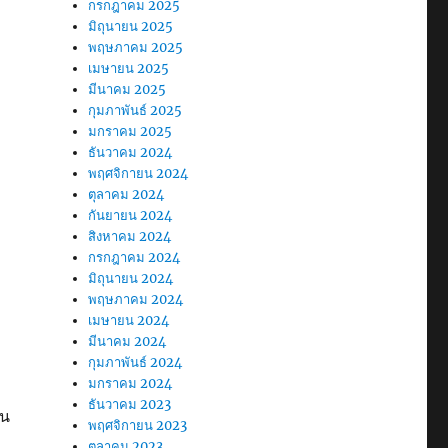
กรกฎาคม 2025
มิถุนายน 2025
พฤษภาคม 2025
เมษายน 2025
มีนาคม 2025
กุมภาพันธ์ 2025
มกราคม 2025
ธันวาคม 2024
พฤศจิกายน 2024
ตุลาคม 2024
กันยายน 2024
สิงหาคม 2024
กรกฎาคม 2024
มิถุนายน 2024
พฤษภาคม 2024
เมษายน 2024
มีนาคม 2024
กุมภาพันธ์ 2024
มกราคม 2024
ธันวาคม 2023
้น
พฤศจิกายน 2023
ก
ตุลาคม 2023