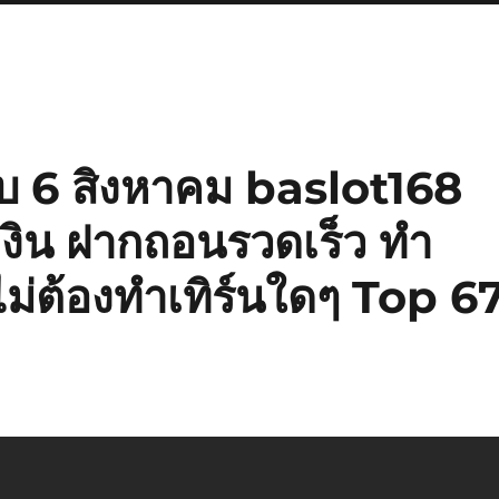
บบ 6 สิงหาคม baslot168
เงิน ฝากถอนรวดเร็ว ทำ
ม่ต้องทำเทิร์นใดๆ Top 6