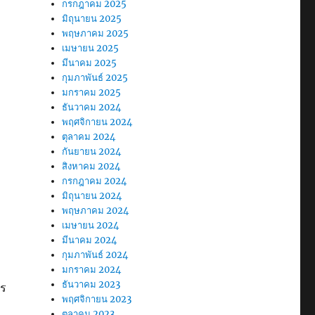
กรกฎาคม 2025
มิถุนายน 2025
พฤษภาคม 2025
เมษายน 2025
มีนาคม 2025
กุมภาพันธ์ 2025
มกราคม 2025
ธันวาคม 2024
พฤศจิกายน 2024
ตุลาคม 2024
กันยายน 2024
สิงหาคม 2024
กรกฎาคม 2024
มิถุนายน 2024
พฤษภาคม 2024
เมษายน 2024
มีนาคม 2024
กุมภาพันธ์ 2024
มกราคม 2024
ธันวาคม 2023
ปร
พฤศจิกายน 2023
ตุลาคม 2023