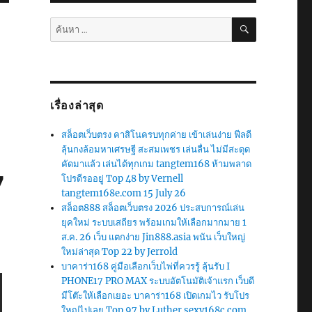
ค้นหา
ค้นหา:
เรื่องล่าสุด
สล็อตเว็บตรง คาสิโนครบทุกค่าย เข้าเล่นง่าย ฟีลดี
ลุ้นกงล้อมหาเศรษฐี สะสมเพชร เล่นลื่น ไม่มีสะดุด
คัดมาแล้ว เล่นได้ทุกเกม tangtem168 ห้ามพลาด
7
โปรดีรออยู่ Top 48 by Vernell
tangtem168e.com 15 July 26
สล็อต888 สล็อตเว็บตรง 2026 ประสบการณ์เล่น
ยุคใหม่ ระบบเสถียร พร้อมเกมให้เลือกมากมาย 1
ส.ค. 26 เว็บ แตกง่าย Jin888.asia พนัน เว็บใหญ่
ใหม่ล่าสุด Top 22 by Jerrold
บาคาร่า168 คู่มือเลือกเว็บไพ่ที่ควรรู้ ลุ้นรับ I
PHONE17 PRO MAX ระบบอัตโนมัติเจ้าแรก เว็บดี
มีโต๊ะให้เลือกเยอะ บาคาร่า168 เปิดเกมไว รับโปร
ใหญ่ไปเลย Top 97 by Luther sexy168c.com