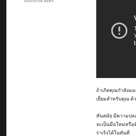
ป้าย
baslot168 สมัคร
กำกับ
ถ้าเกิดคุณกำลังมอ
เยี่ยมสำหรับคุณ ด
ทันสมัย มีความปลอ
จะเป็นมือใหม่หรือ
ร่าเริงได้ในทันที