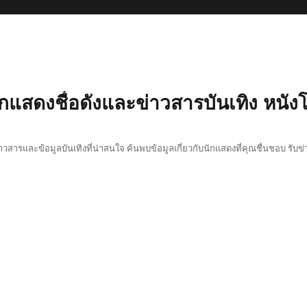
แสดงชื่อดังและข่าวสารบันเทิง หนังโป๊
วสารและข้อมูลบันเทิงที่น่าสนใจ ค้นพบข้อมูลเกี่ยวกับนักแสดงที่คุณชื่นชอบ รับ