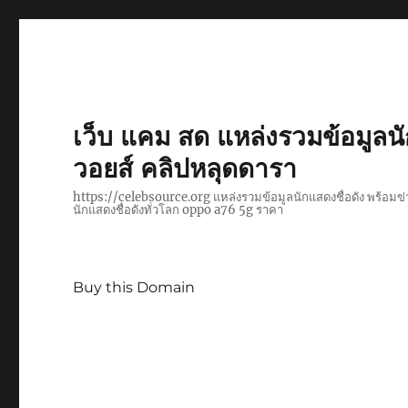
เว็บ แคม สด แหล่งรวมข้อมูลนัก
วอยส์ คลิปหลุดดารา
https://celebsource.org แหล่งรวมข้อมูลนักแสดงชื่อดัง พร้อมข่า
นักแสดงชื่อดังทั่วโลก oppo a76 5g ราคา
Buy this Domain