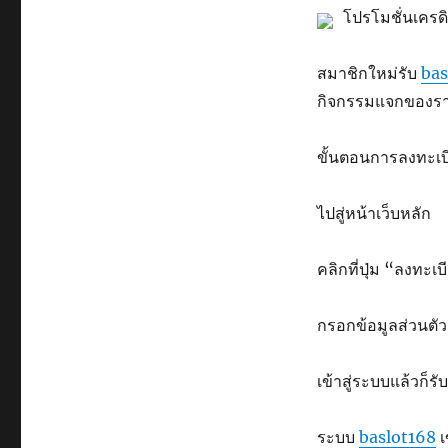
โปรโมชั่นเครดิ
สมาชิกใหม่รับ
bas
กิจกรรมแจกของรา
ขั้นตอนการลงทะเบ
ไปสู่หน้าเว็บหลัก
คลิกที่ปุ่ม “ลงทะเ
กรอกข้อมูลส่วนตัว
เข้าสู่ระบบแล้วก็รั
ระบบ
baslot168
เ