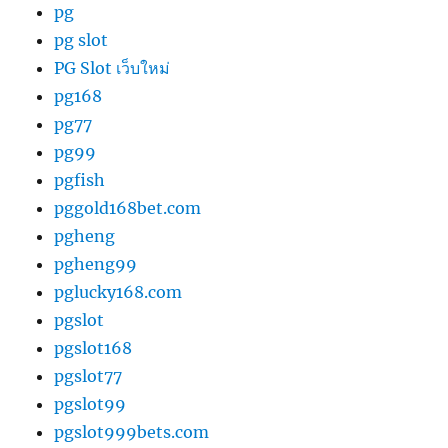
pg
pg slot
PG Slot เว็บใหม่
pg168
pg77
pg99
pgfish
pggold168bet.com
pgheng
pgheng99
pglucky168.com
pgslot
pgslot168
pgslot77
pgslot99
pgslot999bets.com