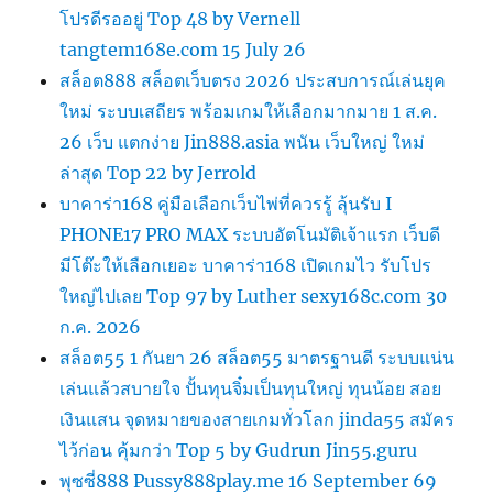
โปรดีรออยู่ Top 48 by Vernell
tangtem168e.com 15 July 26
สล็อต888 สล็อตเว็บตรง 2026 ประสบการณ์เล่นยุค
ใหม่ ระบบเสถียร พร้อมเกมให้เลือกมากมาย 1 ส.ค.
26 เว็บ แตกง่าย Jin888.asia พนัน เว็บใหญ่ ใหม่
ล่าสุด Top 22 by Jerrold
บาคาร่า168 คู่มือเลือกเว็บไพ่ที่ควรรู้ ลุ้นรับ I
PHONE17 PRO MAX ระบบอัตโนมัติเจ้าแรก เว็บดี
มีโต๊ะให้เลือกเยอะ บาคาร่า168 เปิดเกมไว รับโปร
ใหญ่ไปเลย Top 97 by Luther sexy168c.com 30
ก.ค. 2026
สล็อต55 1 กันยา 26 สล็อต55 มาตรฐานดี ระบบแน่น
เล่นแล้วสบายใจ ปั้นทุนจิ๋มเป็นทุนใหญ่ ทุนน้อย สอย
เงินแสน จุดหมายของสายเกมทั่วโลก jinda55 สมัคร
ไว้ก่อน คุ้มกว่า Top 5 by Gudrun Jin55.guru
พุซซี่888 Pussy888play.me 16 September 69