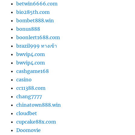
betwin6666.com
bio285th.com
bombet888.win
bonus888
boonlert1688.com
brazil999 ทางเข้า
bwvip4.com
bwvip4.com
cashgame168
casino
cc11388.com
chang7777
chinatown888.win
cloudbet
cupcake88x.com
Doomovie