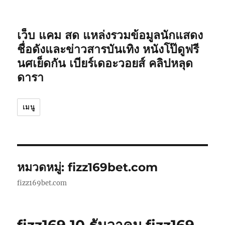
เว็บ แคม สด แหล่งรวมข้อมูลนักแสดง
ชื่อดังและข่าวสารบันเทิง หนังโป๊ดูฟรี
นศเย็ดกัน เบียร์เดอะวอยส์ คลิปหลุด
ดารา
เมนู
หมวดหมู่:
fizz169bet.com
fizz169bet.com