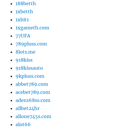
188betth
1xbetth
1xbit1
1xgameth.com
77UFA
789pluss.com
8lots.me
918kiss
918kissauto
9kpluss.com
abbet789.com
acebet789.com
aden168ss.com
allbet24hr
allone745s.com
alot66