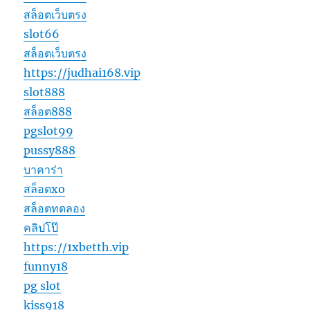
สล็อตเว็บตรง
slot66
สล็อตเว็บตรง
https://judhai168.vip
slot888
สล็อต888
pgslot99
pussy888
บาคาร่า
สล็อตxo
สล็อตทดลอง
คลิปโป๊
https://1xbetth.vip
funny18
pg slot
kiss918