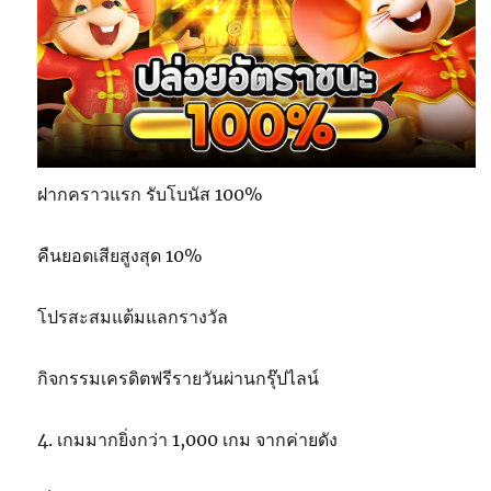
ฝากคราวแรก รับโบนัส 100%
คืนยอดเสียสูงสุด 10%
โปรสะสมแต้มแลกรางวัล
กิจกรรมเครดิตฟรีรายวันผ่านกรุ๊ปไลน์
4. เกมมากยิ่งกว่า 1,000 เกม จากค่ายดัง