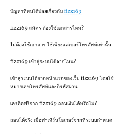
ปัญหาที่พบได้บ่อยเกี่ยวกับ
fizz169
fizz169 สมัคร ต้องใช้เอกสารไหม?
ไม่ต้องใช้เอกสาร ใช้เพียงแค่เบอร์โทรศัพท์เท่านั้น
fizz169 เข้าสู่ระบบได้จากไหน?
เข้าสู่ระบบได้จากหน้าแรกของเว็บ fizz169 โดยใช้
หมายเลขโทรศัพท์และก็รหัสผ่าน
เครดิตฟรีจาก fizz169 ถอนเงินได้หรือไม่?
ถอนได้จริง เมื่อทำเทิร์นโอเวอร์จากที่ระบบกำหนด