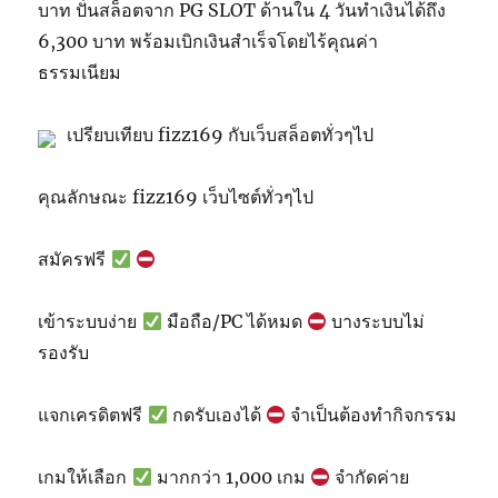
บาท ปั่นสล็อตจาก PG SLOT ด้านใน 4 วันทำเงินได้ถึง
6,300 บาท พร้อมเบิกเงินสำเร็จโดยไร้คุณค่า
ธรรมเนียม
เปรียบเทียบ fizz169 กับเว็บสล็อตทั่วๆไป
คุณลักษณะ fizz169 เว็บไซต์ทั่วๆไป
สมัครฟรี
เข้าระบบง่าย
มือถือ/PC ได้หมด
บางระบบไม่
รองรับ
แจกเครดิตฟรี
กดรับเองได้
จำเป็นต้องทำกิจกรรม
เกมให้เลือก
มากกว่า 1,000 เกม
จำกัดค่าย