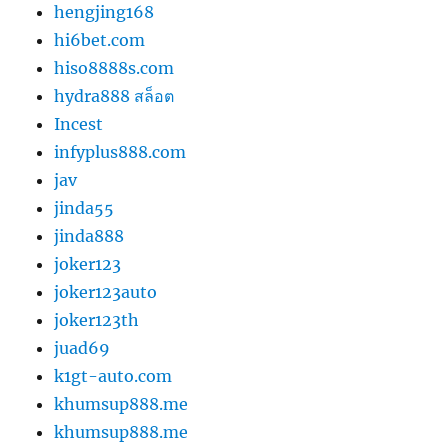
hengjing168
hi6bet.com
hiso8888s.com
hydra888 สล็อต
Incest
infyplus888.com
jav
jinda55
jinda888
joker123
joker123auto
joker123th
juad69
k1gt-auto.com
khumsup888.me
khumsup888.me