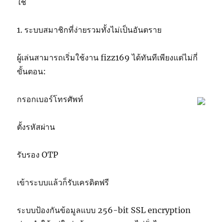
ใช้
1. ระบบสมาชิกที่ง่ายรวมทั้งไม่เป็นอันตราย
ผู้เล่นสามารถเริ่มใช้งาน fizz169 ได้ทันทีเพียงแต่ไม่กี่
ขั้นตอน:
กรอกเบอร์โทรศัพท์
ตั้งรหัสผ่าน
รับรอง OTP
เข้าระบบแล้วก็รับเครดิตฟรี
ระบบป้องกันข้อมูลแบบ 256-bit SSL encryption