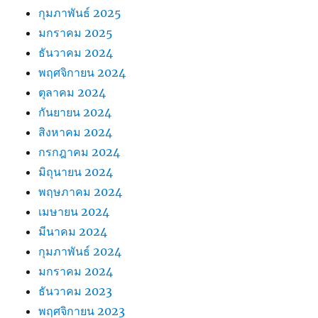
กุมภาพันธ์ 2025
มกราคม 2025
ธันวาคม 2024
พฤศจิกายน 2024
ตุลาคม 2024
กันยายน 2024
สิงหาคม 2024
กรกฎาคม 2024
มิถุนายน 2024
พฤษภาคม 2024
เมษายน 2024
มีนาคม 2024
กุมภาพันธ์ 2024
มกราคม 2024
ธันวาคม 2023
พฤศจิกายน 2023