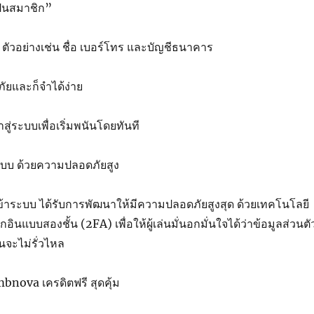
เป็นสมาชิก”
 ตัวอย่างเช่น ชื่อ เบอร์โทร และบัญชีธนาคาร
ดภัยและก็จำได้ง่าย
สู่ระบบเพื่อเริ่มพนันโดยทันที
ะบบ ด้วยความปลอดภัยสูง
าระบบ ได้รับการพัฒนาให้มีความปลอดภัยสูงสุด ด้วยเทคโนโลยี
อินแบบสองชั้น (2FA) เพื่อให้ผู้เล่นมั่นอกมั่นใจได้ว่าข้อมูลส่วนตั
จะไม่รั่วไหล
bnova เครดิตฟรี สุดคุ้ม