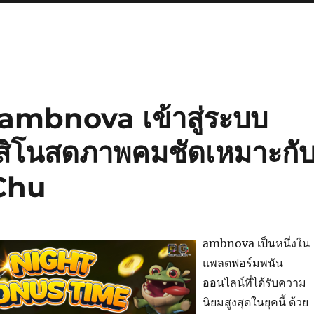
mbnova เข้าสู่ระบบ
าสิโนสดภาพคมชัดเหมาะกั
 Chu
ambnova เป็นหนึ่งใน
แพลตฟอร์มพนัน
ออนไลน์ที่ได้รับความ
นิยมสูงสุดในยุคนี้ ด้วย