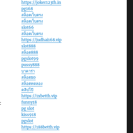
https://joker123th.in
pg168
สล็อตเว็บตรง
สล็อตเว็บตรง
slot66
สล็อตเว็บตรง
https://judhai168.vip
slot888
สล็อต888
pgslot99
pussy888
บาคาร่า
สล็อตxo
สล็อตทดลอง
คลิปโป๊
https://1xbetth.vip
funny18
:
pg slot
kiss918
pgslot
https://188betth.vip