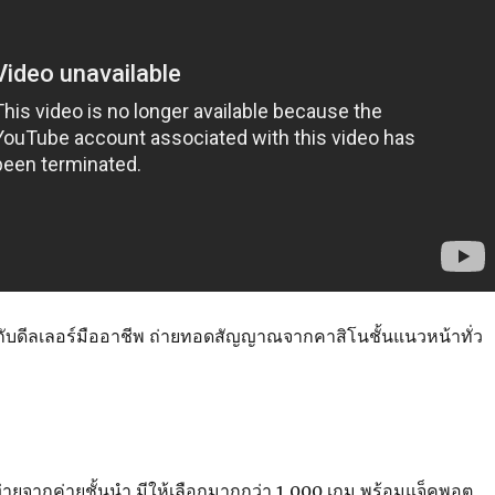
กับดีลเลอร์มืออาชีพ ถ่ายทอดสัญญาณจากคาสิโนชั้นแนวหน้าทั่ว
ายจากค่ายชั้นนำ มีให้เลือกมากกว่า 1,000 เกม พร้อมแจ็คพอต