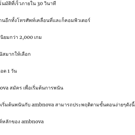
ัติที่เร็วภายใน 30 วินาที
นอีกทั้งโทรศัพท์เคลื่อนที่และก็คอมพิวเตอร์
นิยมกว่า 2,000 เกม
นัสมากให้เลือก
อด 1 วัน
a สมัคร เพื่อเริ่มต้นการพนัน
ใจเริ่มต้นพนันกับ ambnova สามารถประพฤติตามขั้นตอนง่ายๆดังนี้
ไซต์หลักของ ambnova