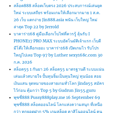
สล็อต888 สล็อตเว็บตรง 2026 ประสบการณ์เล่นยุค
ใหม่ ระบบเสถียร พร้อมเกมให้เลือกมากมาย 1 ส.ค.
26 เว็บ แตกง่าย Jin888.asia พนัน เว็บใหญ่ ใหม่
ล่าสุด Top 22 by Jerrold
บาคาร่า168 คู่มือเลือกเว็บไพ่ที่ควรรู้ ลุ้นรับ I
PHONE17 PRO MAX ระบบอัตโนมัติเจ้าแรก เว็บดี
มีโต๊ะให้เลือกเยอะ บาคาร่า168 เปิดเกมไว รับโปร
ใหญ่ไปเลย Top 97 by Luther sexy168c.com 30
ก.ค. 2026
สล็อต55 1 กันยา 26 สล็อต55 มาตรฐานดี ระบบแน่น
เล่นแล้วสบายใจ ปั้นทุนจิ๋มเป็นทุนใหญ่ ทุนน้อย สอย
เงินแสน จุดหมายของสายเกมทั่วโลก jinda55 สมัคร
ไว้ก่อน คุ้มกว่า Top 5 by Gudrun Jin55.guru
พุซซี่888 Pussy888play.me 16 September 69
พุซซี่888 สล็อตออนไลน์ โลกแห่งความสนุก ที่เหนือ
กว่า ทุกยอดฝาก 5% เกมสล็อต คาสิโนออนไลน์ คน