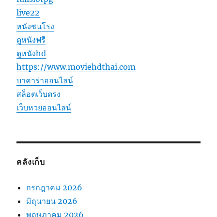
live22
หนังชนโรง
ดูหนังฟรี
ดูหนังhd
https://www.moviehdthai.com
บาคาร่าออนไลน์
สล็อตเว็บตรง
เว็บหวยออนไลน์
คลังเก็บ
กรกฎาคม 2026
มิถุนายน 2026
พฤษภาคม 2026