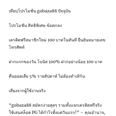
เทียบโปรโมชั่น gobaza88 ปัจจุบัน
โปรโมชั่น สิทธิพิเศษ ข้อตกลง
เครดิตฟรีสมาชิกใหม่ 100 บาทในทันที ยืนยันหมายเลข
โทรศัพท์
ฝากแรกของวัน โบนัส 100% ฝากอย่างน้อย 100 บาท
คืนยอดเสีย 5% รายสัปดาห์ ไม่ต้องทำเทิร์น
เสียงจากผู้ใช้งานจริง
“gobaza88 สมัครง่ายสุดๆ รวมทั้งแจกเครดิตฟรีจริง
ใช้เล่นสล็อต PG ได้กำไรตั้งแต่วันแรก!” – คุณอำนาจ,