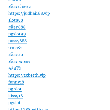
สล็อตเว็บตรง
https://judhai168.vip
slot888
สล็อต888
pgslot99
pussy888
บาคาร่า
สล็อตxo
สล็อตทดลอง
คลิปโป๊
https://1xbetth.vip
funny18
pg slot
kiss918
pgslot
https://188betth.vip