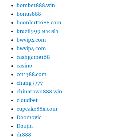
bombet888.win
bonus888
boonlert1688.com
brazil999 ทางเข้า
bwvip4.com
bwvip4.com
cashgame168
casino
cc11388.com
chang7777
chinatown888.win
cloudbet
cupcake88x.com
Doomovie
Doujin
dr888