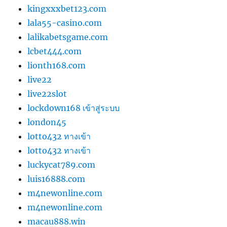
kingxxxbet123.com
lala55-casino.com
lalikabetsgame.com
lcbet444.com
lionth168.com
live22
live22slot
lockdown168 เข้าสู่ระบบ
london45
lotto432 ทางเข้า
lotto432 ทางเข้า
luckycat789.com
luis16888.com
m4newonline.com
m4newonline.com
macau888.win