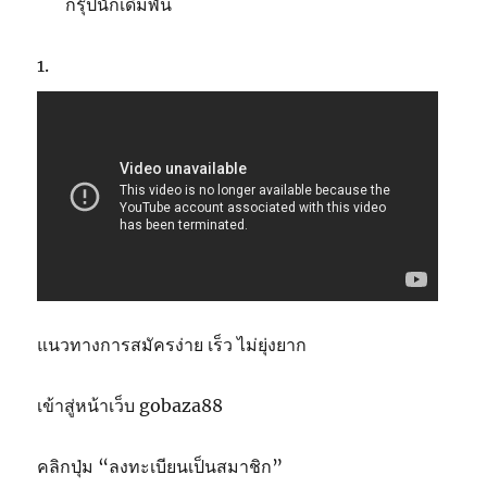
กรุ๊ปนักเดิมพัน
1.
แนวทางการสมัครง่าย เร็ว ไม่ยุ่งยาก
เข้าสู่หน้าเว็บ gobaza88
คลิกปุ่ม “ลงทะเบียนเป็นสมาชิก”