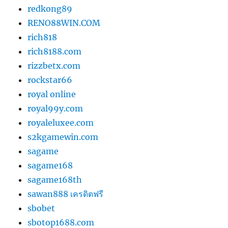
redkong89
RENO88WIN.COM
rich818
rich8188.com
rizzbetx.com
rockstar66
royal online
royal99y.com
royaleluxee.com
s2kgamewin.com
sagame
sagame168
sagame168th
sawan888 เครดิตฟรี
sbobet
sbotop1688.com