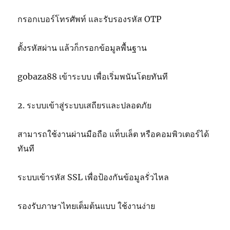
กรอกเบอร์โทรศัพท์ และรับรองรหัส OTP
ตั้งรหัสผ่าน แล้วก็กรอกข้อมูลพื้นฐาน
gobaza88 เข้าระบบ เพื่อเริ่มพนันโดยทันที
2. ระบบเข้าสู่ระบบเสถียรและปลอดภัย
สามารถใช้งานผ่านมือถือ แท็บเล็ต หรือคอมพิวเตอร์ได้
ทันที
ระบบเข้ารหัส SSL เพื่อป้องกันข้อมูลรั่วไหล
รองรับภาษาไทยเต็มต้นแบบ ใช้งานง่าย