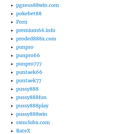
pgzeus88win.com
pokebet88
Porn
premium66.info
proded888x.com
punpro
punpro66
punpro777
puntaek66
puntaek77
pussy888
pussy888fun
pussy888play
pussy888win
ramclubx.com
RateX