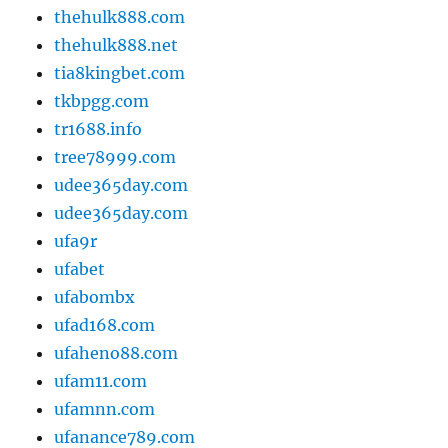
thehulk888.com
thehulk888.net
tia8kingbet.com
tkbpgg.com
tr1688.info
tree78999.com
udee365day.com
udee365day.com
ufa9r
ufabet
ufabombx
ufad168.com
ufaheno88.com
ufam11.com
ufamnn.com
ufanance789.com