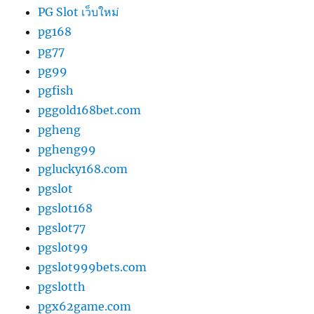
PG Slot เว็บใหม่
pg168
pg77
pg99
pgfish
pggold168bet.com
pgheng
pgheng99
pglucky168.com
pgslot
pgslot168
pgslot77
pgslot99
pgslot999bets.com
pgslotth
pgx62game.com