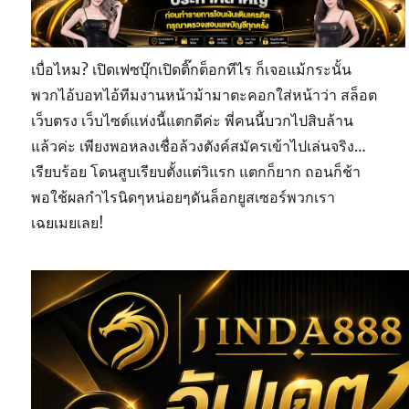
เบื่อไหม? เปิดเฟซบุ๊กเปิดติ๊กต็อกทีไร ก็เจอแม้กระนั้น
พวกไอ้บอทไอ้ทีมงานหน้าม้ามาตะคอกใส่หน้าว่า สล็อต
เว็บตรง เว็บไซต์แห่งนี้แตกดีค่ะ พี่คนนี้บวกไปสิบล้าน
แล้วค่ะ เพียงพอหลงเชื่อล้วงตังค์สมัครเข้าไปเล่นจริง…
เรียบร้อย โดนสูบเรียบตั้งแต่วิแรก แตกก็ยาก ถอนก็ช้า
พอใช้ผลกำไรนิดๆหน่อยๆดันล็อกยูสเซอร์พวกเรา
เฉยเมยเลย!