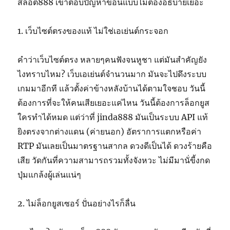
สล็อต888 เขาตอบปัญหาข้อนี้แบบไม่ต้องอธิบายเยอะ
1. เว็บไซต์ตรงของแท้ ไม่ใช่เอเย่นต์กระจอก
คำว่าเว็บไซต์ตรง หลายๆคนฟังจนหูชา แต่มันสำคัญยัง
ไงทราบไหม? เว็บเอเย่นต์จำนวนมาก มันจะไปดึงระบบ
เกมมาอีกที แล้วตั้งค่าข้างหลังบ้านได้ตามใจชอบ วันนี้
ต้องการที่จะให้คนเสียเยอะแค่ไหน วันนี้ต้องการล็อกยูส
ใครทำได้หมด แต่ว่าที่ jinda888 มันเป็นระบบ API แท้
ยิงตรงจากต่างแดน (ค่ายนอก) อัตราการแตกหรือค่า
RTP มันเลยเป็นมาตรฐานสากล ดวงดีเป็นได้ ดวงร้ายคือ
เสีย วัดกันที่ความสามารถรวมทั้งจังหวะ ไม่มีมานั่ขี้งกด
ปุ่มแกล้งผู้เล่นแน่ๆ
2. ไม่ล็อกยูสเซอร์ ปั่นอย่างไรก็ลื่น