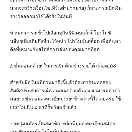
มากจะสร้างเงื่อนไขเทิร์นต่ำมากมาย) ก็สามารถเบิกเงิน
รางวัลออกมาใช้ได้จริงในทันที
ท่านสามารถเข้าไปเลือกดูสิทธิพิเศษแล้วก็โปรโมชั่
นอื่นๆเพิ่มเติมถึงที่กะไว้หน้า โปรโมชั่นสล็อต เพื่อค้นหา
ดีลที่เหมาะกับสไตล์การเล่นของคุณมากที่สุด
4 ขั้นตอนกล้วยๆในการเริ่มต้นสร้างรายได้ สล็อต168
สำหรับมือใหม่ที่อ่านมาถึงนี้แล้วต้องการจะทดลอง
สัมผัสประสบการณ์ความสนุกด้วยตัวเอง สามารถทำตา
มอย่าง ขั้นตอนลงทะเบียน ง่ายๆข้างล่างนี้ได้เลยครับ ใช้
เวลาไม่เกิน 2 นาทีก็พร้อมฝ่าแล้ว
• กดปุ่มสมัครเป็นสมาชิก: คลิกที่ปุ่มลงทะเบียนสมัคร
สมาชิกบนหน้าเว็บไซต์หลักของเรา