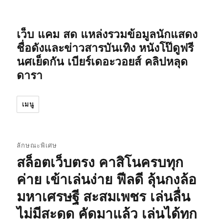
เว็บ แคม สด แหล่งรวมข้อมูลนักแสดง
ชื่อดังและข่าวสารบันเทิง หนังโป๊ดูฟรี
นศเย็ดกัน เบียร์เดอะวอยส์ คลิปหลุด
ดารา
เมนู
ลักษณะพิเศษ
สล็อตเว็บตรง คาสิโนครบทุก
ค่าย เข้าเล่นง่าย ฟีลดี ลุ้นกงล้อ
มหาเศรษฐี สะสมเพชร เล่นลื่น
ไม่มีสะดุด คัดมาแล้ว เล่นได้ทุก