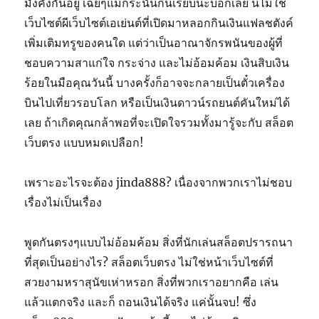
มั่งคั่งกันอยู่ เฉยๆแม้กระนั้นกินเรียบนะบอกเลย นี่ไม่ใช่
เว็บไซต์ผีเว็บไซต์เอเย่นต์ที่เปิดมาหลอกกินเงินแฟลชตังค์
เพิ่มเติมทรูของคนใด แต่ว่าเป็นอาณาจักรพนันของผู้ที่
ชอบความสาแก่ใจ กระจ่าง และไม่อ้อมค้อม เงินสิบเงิน
ร้อยในมือคุณวันนี้ บางครั้งก็อาจจะกลายเป็นตั๋วเครื่อง
บินไปเที่ยวรอบโลก หรือเป็นเงินดาวน์รถยนต์คันใหม่ได้
เลย ถ้าเกิดคุณกล้าพอที่จะเปิดใจรวมทั้งมารู้จะกับ สล็อต
เว็บตรง แบบหมดเปลือก!
เพราะอะไรจะต้อง jinda888? เนื่องจากพวกเราไม่ชอบ
เรื่องไม่เป็นเรื่อง
พูดกันตรงๆแบบไม่อ้อมค้อม สิ่งที่นักเล่นสล็อตปรารถนา
ที่สุดเป็นอย่างไร? สล็อตเว็บตรง ไม่ใช่หน้าเว็บไซต์ที่
สวยงามหราสุนัขเห่าหรอก สิ่งที่พวกเราอยากคือ เล่น
แล้วแตกจริง และก็ ถอนเงินได้จริง แค่นั้นจบ! ซึ่ง