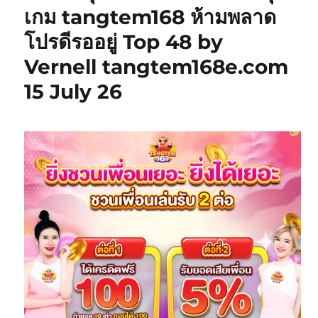
เกม tangtem168 ห้ามพลาด
โปรดีรออยู่ Top 48 by
Vernell tangtem168e.com
15 July 26