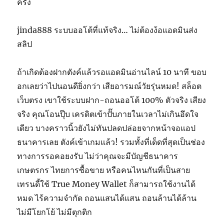
ครั้ง
jinda888 ระบบออโต้ที่แท้จริง… ไม่ต้องง้อแอดมินส่ง
สลิป
ถ้าเกิดต้องฝากตังค์แล้วรอแอดมินอ่านไลน์ 10 นาที ขอบ
อกเลยว่าไปนอนดียิ่งกว่า เสียอารมณ์วัยรุ่นหมด! สล็อต
เว็บตรง เขาใช้ระบบฝาก-ถอนออโต้ 100% ตัวจริง เสียง
จริง คุณโอนปุ๊บ เครดิตเข้าปั๊บภายในเวลาไม่เกินอึดใจ
เดียว บางคราวนิ้วยังไม่ทันปลดปล่อยจากหน้าจอแอป
ธนาคารเลย ตังค์เข้าเกมแล้ว! รวมทั้งที่เด็ดที่สุดเป็นช่อง
ทางการรอคอยงรับ ไม่ว่าคุณจะมีบัญชีธนาคาร
เกษตรกร ไทยการซื้อขาย หรือคนไหนกันที่เป็นสาย
เทรนดี้ใช้ True Money Wallet ก็สามารถใช้งานได้
หมด ไร้ความจำกัด ถอนแสนได้แสน ถอนล้านได้ล้าน
ไม่มีโยกโย้ ไม่มีตุกติก