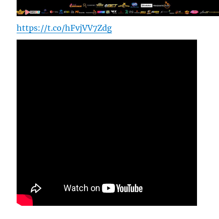
https://t.co/hFvjVV7Zdg
…