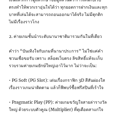
ตรงทำให้พวกเราอุ่นใจได้ว่า ทุกยอดการฝากเงินและทุก
บาทที่เล่นได้จะสามารถถอนออกมาได้จริง ไม่มีตุกติก
ไม่มีเรื่องราวโกง
2. ค่ายเกมชั้นนำระดับนานาชาติมารวมกันในที่เดียว
คำว่า “บันเทิงใจกับเกมที่นานาประการ” ไม่ใช่แค่คำ
ชวนเชื่อขอรับ เพราะ สล็อตเว็บตรง ลิขสิทธิ์แท้จะเก็บ
รวบรวมค่ายเกมยักษ์ใหญ่เอาไว้มาก ไม่ว่าจะเป็น:
• PG Soft (PG Slot): เด่นเรื่องกราฟิก 3D สีสันผ่องใส
เรื่องราวเกมน่าติดตาม แล้วก็ฟีพบร์ซื้อฟรีสปินที่เร้าใจ
• Pragmatic Play (PP): ค่ายเกมขวัญใจสายล่ารางวัล
ใหญ่ ด้วยระบบตัวคูณ (Multiplier) ที่ดุเดือดสาแก่ใจ