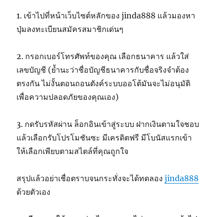
1. เข้าไปที่หน้าเว็บไซต์หลักของ jinda888 แล้วมองหา
ปุ่มลงทะเบียนสมัครสมาชิกเด่นๆ
2. กรอกเบอร์โทรศัพท์ของคุณ เลือกธนาคาร แล้วใส่
เลขบัญชี (ย้ำนะว่าชื่อบัญชีธนาคารกับชื่อจริงจำต้อง
ตรงกัน ไม่งั้นตอนถอนตังค์ระบบออโต้มันจะไม่อนุมัติ
เพื่อความปลอดภัยของคุณเอง)
3. กดรับรหัสผ่าน ล็อกอินเข้าสู่ระบบ ฝากเงินตามใจชอบ
แล้วเลือกรับโปรโมชันซะ มีเครดิตฟรี มีโบนัสแรกเข้า
ให้เลือกเพียบตามสไตล์ที่คุณถูกใจ
สรุปแล้วอย่าเชื่อตราบจนกระทั่งจะได้ทดลอง
jinda888
ด้วยตัวเอง