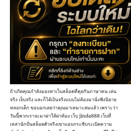
ถ้าเกิดคุณกำลังมองหาเว็บสล็อตที่คุยกันภาษาคน เล่น
จริง เจ็บจริง และก็ได้เงินจริงแบบไม่ต้องมานั่งฟังนิยาย
หลอกเด็ก ขอบอกเลยว่าคุณมาเหมาะสมแล้ว เพราะว่า
วันนี้พวกเราจะมาผ่าใส้ผ่าท้อง เว็บ jinda888 เว็บที่
เหล่านักปั่นสล็อตตัวจริงเขาแอบกระซิบระเบิดความ