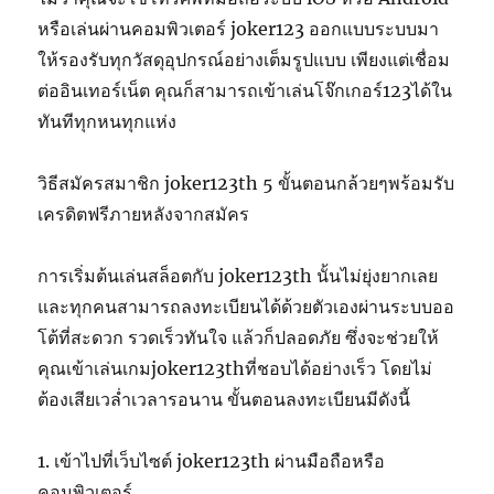
หรือเล่นผ่านคอมพิวเตอร์ joker123 ออกแบบระบบมา
ให้รองรับทุกวัสดุอุปกรณ์อย่างเต็มรูปแบบ เพียงแต่เชื่อม
ต่ออินเทอร์เน็ต คุณก็สามารถเข้าเล่นโจ๊กเกอร์123ได้ใน
ทันทีทุกหนทุกแห่ง
วิธีสมัครสมาชิก joker123th 5 ขั้นตอนกล้วยๆพร้อมรับ
เครดิตฟรีภายหลังจากสมัคร
การเริ่มต้นเล่นสล็อตกับ joker123th นั้นไม่ยุ่งยากเลย
และทุกคนสามารถลงทะเบียนได้ด้วยตัวเองผ่านระบบออ
โต้ที่สะดวก รวดเร็วทันใจ แล้วก็ปลอดภัย ซึ่งจะช่วยให้
คุณเข้าเล่นเกมjoker123thที่ชอบได้อย่างเร็ว โดยไม่
ต้องเสียเวล่ำเวลารอนาน ขั้นตอนลงทะเบียนมีดังนี้
1. เข้าไปที่เว็บไซต์ joker123th ผ่านมือถือหรือ
คอมพิวเตอร์