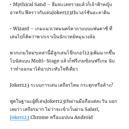
• Mythical Sand – ธีมทะเลทรายแล้วก็เจ้าฟ้าหญิง
อาหรับ ฟีลราวกับเล่นJoker123thเวอร์ชั่นอะลาดิน
• Wizard – เกมแนวเวทมนตร์คาถาแบบแฟนตาซี ที่
เล่นไปก็คิดว่าพวกเราเป็นนักเวทย์หมุนวงล้อ
พวกเกมใหม่ๆเหล่านี้มีลูกเล่นโจ๊กเกอร์123เพิ่มมากขึ้น
โบนัสแบบ Multi-Stage แล้วก็ฟรีเกมซ้อนฟรีเกม นับ
ว่าทำออกมาได้น่าประทับใจทีเดียว
Joker123 ระบบการเล่น เสถียรไหม กระตุกหรือค้าง?
พูดในฐานะผู้ที่เล่นJoker123thผ่านมือถือแต่ละวัน บอก
เลยว่า เสถียรมาก ไม่ว่าจะเข้าเว็บผ่าน Safari,
Joker123
Chrome หรือแอปบน Android