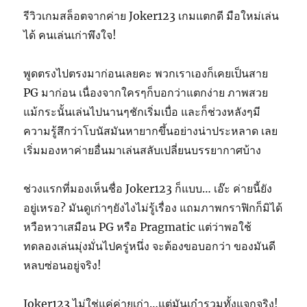
รีวิวเกมสล็อตจากค่าย Joker123 เกมแตกดี มือใหม่เล่น
ได้ คนเล่นเก่าพึงใจ!
พูดตรงไปตรงมาก่อนเลยคะ พวกเราเองก็เคยเป็นสาย
PG มาก่อน เนื่องจากใครๆก็บอกว่าแตกง่าย ภาพสวย
แม้กระนั้นเล่นไปนานๆชักเริ่มเบื่อ และก็ช่วงหลังๆมี
ความรู้สึกว่าโบนัสมันหายากขึ้นอย่างน่าประหลาด เลย
เริ่มมองหาค่ายอื่นมาเล่นสลับเปลี่ยนบรรยากาศบ้าง
ช่วงแรกที่มองเห็นชื่อ Joker123 ก็แบบ… เอ๊ะ ค่ายนี้ยัง
อยู่เหรอ? มันดูเก่าๆยังไงไม่รู้เรื่อง แถมภาพกราฟิกก็มิได้
หวือหวาเสมือน PG หรือ Pragmatic แต่ว่าพอใช้
ทดลองเล่นมุ่งมั่นไปครู่หนึ่ง จะต้องขอบอกว่า ของมันดี
หลบซ่อนอยู่จริง!
Joker123 ไม่ใช่แค่ค่ายเก่า…แต่มันเก๋ารวมทั้งแจกจริง!