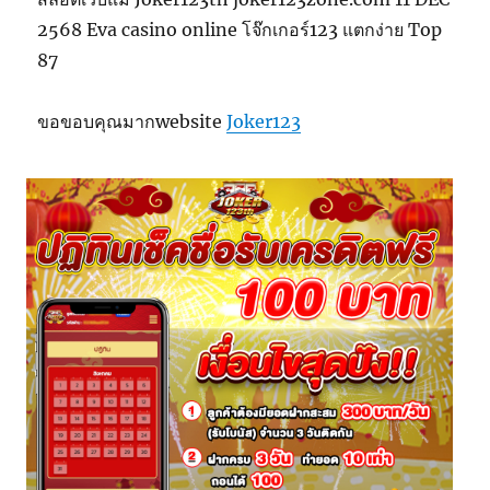
2568 Eva casino online โจ๊กเกอร์123 แตกง่าย Top
87
ขอขอบคุณมากwebsite
Joker123