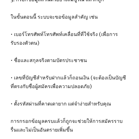
ในขั้นตอนนี้ ระบบจะขอข้อมูลสำคัญ เช่น
• เบอร์โทรศัพท์โทรศัพท์เคลื่อนที่ที่ใช้จริง (เพื่อการ
รับรองตัวตน)
• ชื่อและสกุลจริงตามบัตรประชาชน
• เลขที่บัญชีสำหรับฝากแล้วก็ถอนเงิน (จะต้องเป็นบัญชี
ที่ตรงกับชื่อผู้สมัครเพื่อความปลอดภัย)
• ตั้งรหัสผ่านที่คาดเดายาก แต่จำง่ายสำหรับคุณ
การกรอกข้อมูลครบแล้วก็ถูกจะช่วยให้การสมัครราบ
รื่นและไม่เป็นอันตรายเพิ่มขึ้น