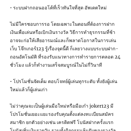
• ระบบฝากถอนออโต้ที่เร็วทันใจที่สุด อัพเดตใหม่
ไม่มีใครชอบการรอ โดยเฉพาะในตอนที่ต้องการฝาก
เงินเพื่อเล่นหรือเบิกเงินรางวัล วิธีการทำธุรกรรมที่ช้า
อาจจะก่อให้เสียอารมณ์และก็พลาดโอกาสในการเล่น
เว็บ โจ๊กเกอร์123 รู้เรื่องจุดนี้ดี ก็เลยวางแบบระบบฝาก-
ถอนอัตโนมัติ ที่รองรับแนวทางการทำรายการตลอด 24
ชั่วโมง แล้วก็ทำงานเสร็จสมบูรณ์ในไม่กี่วินาที
• โปรโมชั่นจัดเต็ม ตอบโจทย์ผู้เล่นทุกระดับ ทั้งยังผู้เล่น
ใหม่แล้วก็ผู้เล่นเก่า
ไม่ว่าคุณจะเป็นผู้เล่นมือใหม่หรือมือเก๋า joker123 มี
โปรโมชั่นเยอะแยะรองรับคุณตั้งแต่ลงทะเบียนสมัคร
สมาชิก ยกตัวอย่างเช่น เครดิตฟรี โบนัสฝากครั้งแรก
โบนัสเพิ่มเงินรายวัน รวมทั้งกิจกรรมลุ้นรับของรางวัล