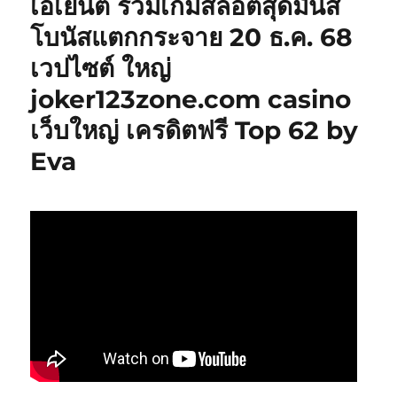
เอเย่นต์ รวมเกมสล็อตสุดมันส์
โบนัสแตกกระจาย 20 ธ.ค. 68
เวปไซต์ ใหญ่
joker123zone.com casino
เว็บใหญ่ เครดิตฟรี Top 62 by
Eva