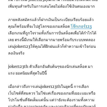
เพิ่มทุนสำหรับในการเล่นโดยไม่ต้องใช้เงินตนเองมาก
ภายหลังสมัครแล้วก็ฝากเงินเป็นระเบียบเรียบร้อยแล้ว
คุณก็พร้อมที่จะไปสู่โลกของเกมสล็อต
โจ๊กเกอร์123
เลือกเกมที่ถูกใจรวมทั้งเริ่มการปั่นสล็อตเพื่อได้กำไรได้
เลย ตรงนี้มีเกมให้เลือกมากมายพร้อมกับระบบทดลอง
เล่นjoker123ให้คุณได้ฝึกฝนแล้วก็ทำความเข้าใจก่อน
ลงเงินจริง
joker123th ตัวเลือกอันดับต้นๆของนักเล่นสล็อต มา
แรง ยอดนิยมที่สุดในปีนี้
เมื่อกล่าวถึงการเล่นjoker123thในยุคนี้ การเลือก
เว็บไซต์ที่สมควร ไม่ใช่แค่เรื่องของเกมที่เยอะแยะหรือ
โปรโมชั่นที่จัดเต็มแค่นั้น แต่ว่ายังจะต้องรวมทั้งความ
น่านับถือ ความปลอดภัย และการบริการที่ตอบปัญหาผู้