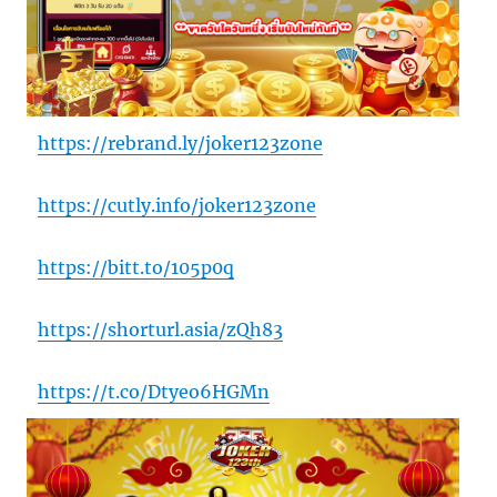
https://rebrand.ly/joker123zone
https://cutly.info/joker123zone
https://bitt.to/105p0q
https://shorturl.asia/zQh83
https://t.co/Dtyeo6HGMn