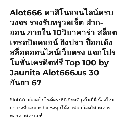
Alot666 คาสิโนออนไลน์ครบ
วงจร รองรับทรูวอเล็ต ฝาก-
ถอน ภายใน 10วิบาคาร่า สล็อต
เทรดบิดคอยน์ ยิงปลา ป็อกเด้ง
สล็อตออนไลน์เว็บตรง แจกโปร
โมชั่นเครดิตฟรี Top 100 by
Jaunita Alot666.us 30
กันยา 67
Slot66 สล็อตเว็บไซต์ตรงที่ดีเยี่ยมที่สุดในปีนี้ น้องใหม่
มาแรงที่บอกเลยว่าแซงทุกโค้ง แฟนสล็อตไม่สมควร
พลาด สมัครเลย!