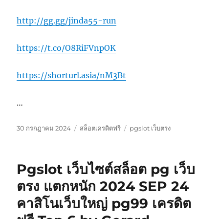
http://gg.gg/jinda55-run
https://t.co/O8RiFVnpOK
https://shorturl.asia/nM3Bt
…
เขียน
หมวด
ป้าย
30 กรกฎาคม 2024
สล็อตเครดิตฟรี
pgslot เว็บตรง
เมื่อ
หมู่
กำกับ
Pgslot เว็บไซต์สล็อต pg เว็บ
ตรง แตกหนัก 2024 SEP 24
คาสิโนเว็บใหญ่ pg99 เครดิต