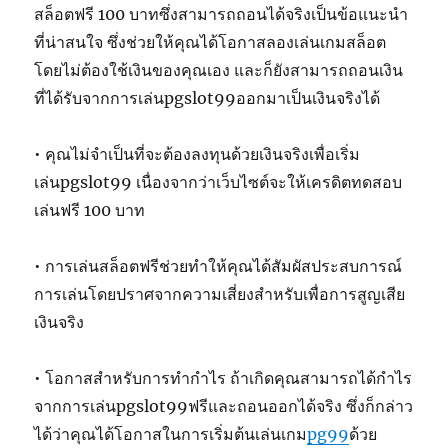
สล็อตฟรี 100 บาทซึ่งสามารถถอนได้จริงเป็นข้อแนะนำ
ที่น่าสนใจ ซึ่งช่วยให้คุณได้โอกาสลองเล่นเกมสล็อต
โดยไม่ต้องใช้เงินของคุณเอง และก็ยังสามารถถอนเงิน
ที่ได้รับจากการเล่นpgslot99ออกมาเป็นเงินจริงได้
• คุณไม่จำเป็นที่จะต้องลงทุนด้วยเงินจริงเพื่อเริ่ม
เล่นpgslot99 เนื่องจากว่าเว็บไซต์จะให้เครดิตทดสอบ
เล่นฟรี 100 บาท
• การเล่นสล็อตฟรีช่วยทำให้คุณได้สัมผัสประสบการณ์
การเล่นโดยปราศจากความเสี่ยงสำหรับเพื่อการสูญเสีย
เงินจริง
• โอกาสสำหรับการทำกำไร ถ้าเกิดคุณสามารถได้กำไร
จากการเล่นpgslot99ฟรีและถอนออกได้จริง ซึ่งก็กล่าว
ได้ว่าคุณได้โอกาสในการเริ่มต้นเล่นเกม
pg99
ด้วย