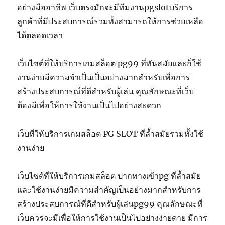
อย่างมืออาชีพ เว็บตรงมักจะมีทีมงานpgslotบริการ
ลูกค้าที่มีประสบการณ์รวมทั้งสามารถให้การช่วยเหลือ
ได้ตลอดเวลา
เว็บไซต์ที่ให้บริการเกมสล็อต pg99 ที่ทันสมัยและก็ใช้
งานง่ายมีความจำเป็นเป็นอย่างมากสำหรับเพื่อการ
สร้างประสบการณ์ที่ดีสำหรับผู้เล่น คุณลักษณะที่เว็บ
ต้องมีเพื่อให้การใช้งานเป็นไปอย่างสะดวก
เว็บที่ให้บริการเกมสล็อต PG SLOT ที่ล้ำสมัยรวมทั้งใช้
งานง่าย
เว็บไซต์ที่ให้บริการเกมสล็อต ปากทางเข้าpg ที่ล้ำสมัย
และใช้งานง่ายมีความสำคัญเป็นอย่างมากสำหรับการ
สร้างประสบการณ์ที่ดีสำหรับผู้เล่นpg99 คุณลักษณะที่
เว็บควรจะมีเพื่อให้การใช้งานเป็นไปอย่างง่ายดาย มีการ