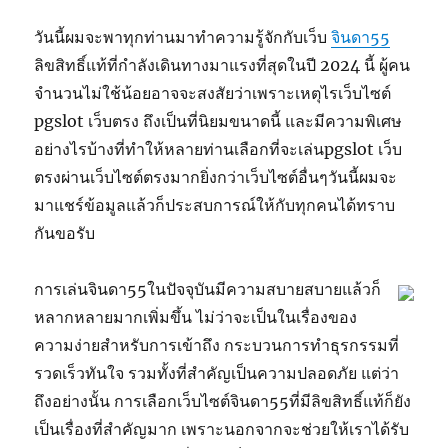
วันนี้ผมจะพาทุกท่านมาทำความรู้จักกับเว็บ
จินดา55
ลิขสิทธิ์แท้ที่กำลังเดินทางมาแรงที่สุดในปี 2024 นี้ ผู้คน
จำนวนไม่ใช้น้อยอาจจะสงสัยว่าเพราะเหตุไรเว็บไซต์
pgslot เว็บตรง ถึงเป็นที่นิยมขนาดนี้ และมีความพิเศษ
อย่างไรบ้างที่ทำให้หลายท่านเลือกที่จะเล่นpgslot เว็บ
ตรงผ่านเว็บไซต์ตรงมากยิ่งกว่าเว็บไซต์อื่นๆวันนี้ผมจะ
มาแชร์ข้อมูลแล้วก็ประสบการณ์ให้กับทุกคนได้ทราบ
กันขอรับ
การเล่นจินดา55ในปัจจุบันมีความสบายสบายแล้วก็
หลากหลายมากเพิ่มขึ้น ไม่ว่าจะเป็นในเรื่องของ
ความง่ายสำหรับการเข้าถึง กระบวนการทำธุรกรรมที่
รวดเร็วทันใจ รวมทั้งที่สำคัญเป็นความปลอดภัย แต่ว่า
ถึงอย่างนั้น การเลือกเว็บไซต์จินดา55ที่มีลิขสิทธิ์แท้ก็ยัง
เป็นเรื่องที่สำคัญมาก เพราะนอกจากจะช่วยให้เราได้รับ