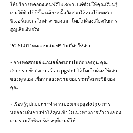
ให้บริการทดลองเล่นฟรีไม่เฉพาะแต่ช่วยให้คุณเรียนรู้
เกมได้ดิบได้ดีขึ้น แม้กระนั้นยังช่วยให้คุณได้ทดสอบ
ฟีเจอร์และกลไกต่างๆของเกม โดยไม่ต้องเสี่ยงกับการ
สูญเสียเงินจริง
PG SLOT ทดสอบเล่น ฟรี ไม่มีค่าใช้จ่าย
• การทดสอบเล่นเกมสล็อตแบบไม่ต้องลงทุน คุณ
สามารถเข้าถึงเกมสล็อต pgslot ได้โดยไม่ต้องใช้เงิน
ของคุณเอง เพื่อทดลองความชอบรวมทั้งยุทธวิธีของ
คุณ
• เรียนรู้รูปแบบการทำงานของเกมpgslot99 การ
ทดลองเล่นช่วยทำให้คุณเข้าใจแนวทางการทำงานของ
เกม รวมถึงฟีพบร์ต่างๆที่เกมมีให้