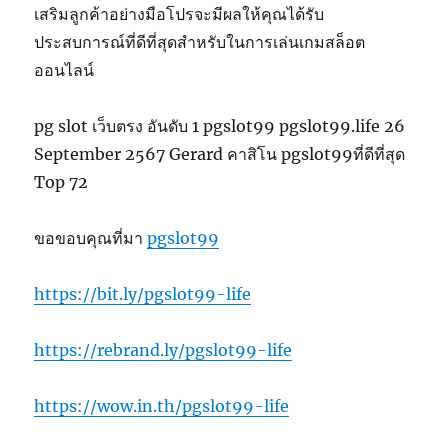
เสริมลูกค้าอย่างมือโปรจะมีผลให้คุณได้รับ
ประสบการณ์ที่ดีที่สุดสำหรับในการเล่นเกมสล็อต
ออนไลน์
pg slot เว็บตรง อันดับ 1 pgslot99 pgslot99.life 26
September 2567 Gerard คาสิโน pgslot99ที่ดีที่สุด
Top 72
ขอขอบคุณที่มา
pgslot99
https://bit.ly/pgslot99-life
https://rebrand.ly/pgslot99-life
https://wow.in.th/pgslot99-life