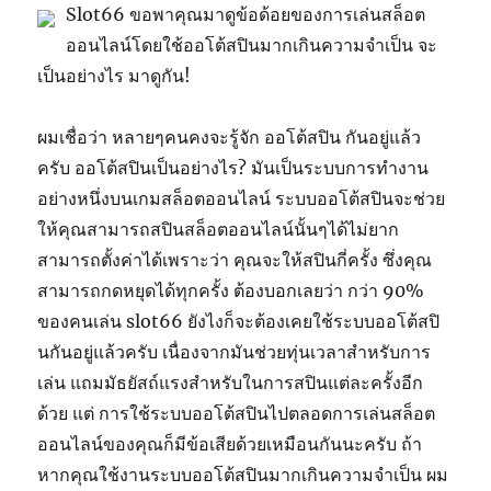
Slot66 ขอพาคุณมาดูข้อด้อยของการเล่นสล็อต
ออนไลน์โดยใช้ออโต้สปินมากเกินความจำเป็น จะ
เป็นอย่างไร มาดูกัน!
ผมเชื่อว่า หลายๆคนคงจะรู้จัก ออโต้สปิน กันอยู่แล้ว
ครับ ออโต้สปินเป็นอย่างไร? มันเป็นระบบการทำงาน
อย่างหนึ่งบนเกมสล็อตออนไลน์ ระบบออโต้สปินจะช่วย
ให้คุณสามารถสปินสล็อตออนไลน์นั้นๆได้ไม่ยาก
สามารถตั้งค่าได้เพราะว่า คุณจะให้สปินกี่ครั้ง ซึ่งคุณ
สามารถกดหยุดได้ทุกครั้ง ต้องบอกเลยว่า กว่า 90%
ของคนเล่น slot66 ยังไงก็จะต้องเคยใช้ระบบออโต้สปิ
นกันอยู่แล้วครับ เนื่องจากมันช่วยทุ่นเวลาสำหรับการ
เล่น แถมมัธยัสถ์แรงสำหรับในการสปินแต่ละครั้งอีก
ด้วย แต่ การใช้ระบบออโต้สปินไปตลอดการเล่นสล็อต
ออนไลน์ของคุณก็มีข้อเสียด้วยเหมือนกันนะครับ ถ้า
หากคุณใช้งานระบบออโต้สปินมากเกินความจำเป็น ผม