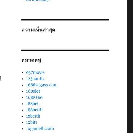
ความเห็นล่าสุด
หมวดหมู่
037movie
ู
123lionth
1688vegasx.com
168slot
168สล็อต
188bet
188betth
1xbetth
1xbit1
1xgameth.com