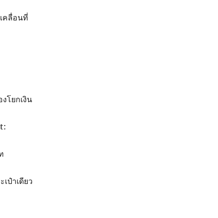
ลื่อนที่
้องโยกเงิน
t:
าท
ะเป๋าเดียว