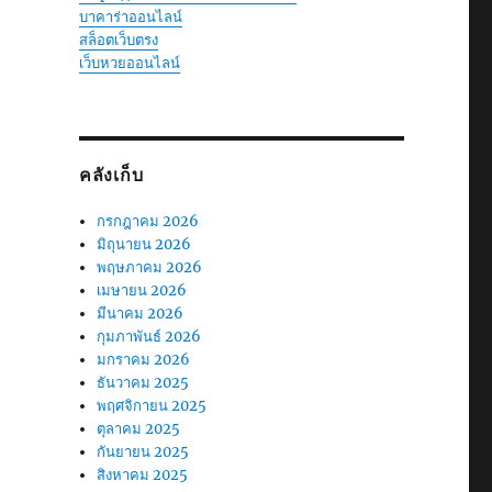
บาคาร่าออนไลน์
สล็อตเว็บตรง
เว็บหวยออนไลน์
คลังเก็บ
กรกฎาคม 2026
มิถุนายน 2026
พฤษภาคม 2026
เมษายน 2026
มีนาคม 2026
กุมภาพันธ์ 2026
มกราคม 2026
ธันวาคม 2025
พฤศจิกายน 2025
ตุลาคม 2025
กันยายน 2025
สิงหาคม 2025