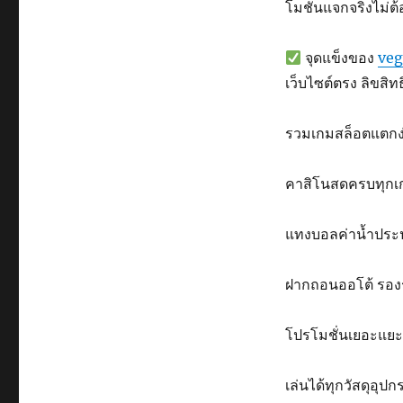
โมชั่นแจกจริงไม่ต
จุดแข็งของ
veg
เว็บไซต์ตรง ลิขสิทธิ
รวมเกมสล็อตแตกง่
คาสิโนสดครบทุกเก
แทงบอลค่าน้ำประปาเ
ฝากถอนออโต้ รองร
โปรโมชั่นเยอะแยะ 
เล่นได้ทุกวัสดุอุป