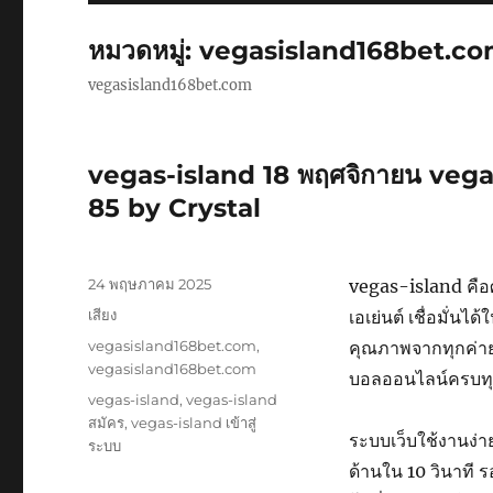
หมวดหมู่:
vegasisland168bet.c
vegasisland168bet.com
vegas-island 18 พฤศจิกายน vegas-is
85 by Crystal
เขียน
24 พฤษภาคม 2025
vegas-island คือศ
เมื่อ
รูป
เสียง
เอเย่นต์ เชื่อมั่น
แบบ
หมวด
vegasisland168bet.com
,
คุณภาพจากทุกค่าย
เรื่อง
หมู่
vegasisland168bet.com
บอลออนไลน์ครบทุก
ป้าย
vegas-island
,
vegas-island
กำกับ
สมัคร
,
vegas-island เข้าสู่
ระบบเว็บใช้งานง่า
ระบบ
ด้านใน 10 วินาที 