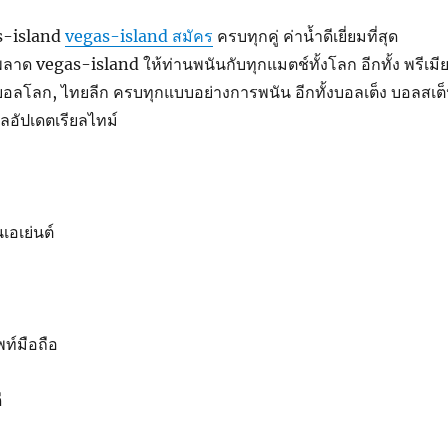
s-island
vegas-island สมัคร
ครบทุกคู่ ค่าน้ำดีเยี่ยมที่สุด
าด vegas-island ให้ท่านพนันกับทุกแมตช์ทั้งโลก อีกทั้ง พรีเมีย
า, บอลโลก, ไทยลีก ครบทุกแบบอย่างการพนัน อีกทั้งบอลเต็ง บอลสเต
อัปเดตเรียลไทม์
เอเย่นต์
ท์มือถือ
ี