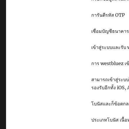
การันตีรหัส OTP
เชื่อมบัญชีธนาคาร
เข้าสู่ระบบและรับ
การ westbluez เข้
สามารถเข้าสู่ระบบ
รองรับอีกทั้ง iOS
โบนัสและก็ข้อตกล
ประเภทโบนัส เนื้อ