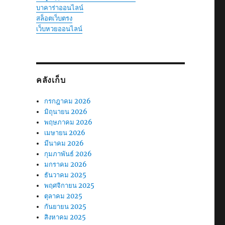
บาคาร่าออนไลน์
สล็อตเว็บตรง
เว็บหวยออนไลน์
คลังเก็บ
กรกฎาคม 2026
มิถุนายน 2026
พฤษภาคม 2026
เมษายน 2026
มีนาคม 2026
กุมภาพันธ์ 2026
มกราคม 2026
ธันวาคม 2025
พฤศจิกายน 2025
ตุลาคม 2025
กันยายน 2025
สิงหาคม 2025