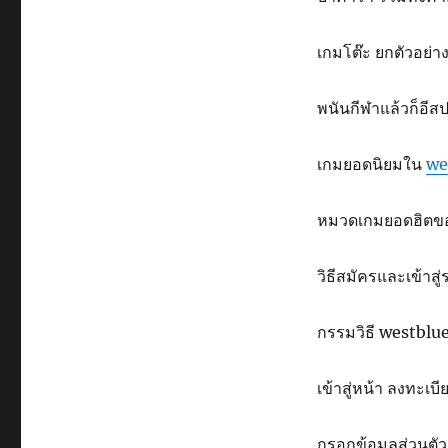
เกมโต๊ะ ยกตัวอย่าง
พนันกีฬาแล้วก็อี
เกมยอดนิยมใน
we
หมวดเกมยอดฮิตข
วิธีสมัครและเข้าส
กรรมวิธี westblu
เข้าสู่หน้า ลงทะเบ
กรอกข้อมูลส่วนตัว