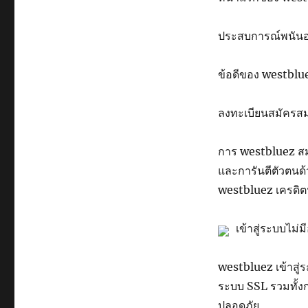
ประสบการณ์พนันอ
ข้อดีของ westblue
ลงทะเบียนสมัครสมา
การ westbluez สมั
และการันตีตัวตนด้ว
westbluez เครดิตฟ
เข้าสู่ระบบไม่
westbluez เข้าสู่
ระบบ SSL รวมทั้งการ
ปลอดภัย