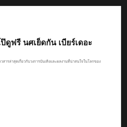
ดูฟรี นศเย็ดกัน เบียร์เดอะ
ข่าวสารล่าสุดเกี่ยวกับวงการบันเทิงและผลงานที่น่าสนใจในโลกของ