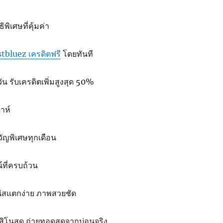
ิพิเศษที่คุ้มค่า
tbluez เครดิตฟรี
โดยทันที
 รับเครดิตเพิ่มสูงสุด 50%
าห์
ญพิเศษทุกเดือน
ที่ครบถ้วน
ัสแตกง่าย ภาพสวยชัด
าสิโนสด ถ่ายทอดสดจากบ่อนจริง