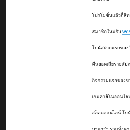
โปรโมชั่นแล้วก็สิทธ
สมาชิกใหม่รับ
wes
โบนัสฝากแรกของวัน
คืนยอดเสียรายสัปด
กิจกรรมแจกของขวั
เกมคาสิโนออนไลน์
สล็อตออนไลน์ โบน
บาคาร่า รวมทั้งค