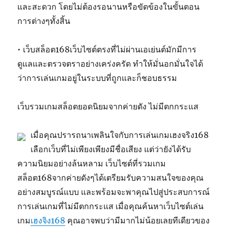
และสะดวก โดยไม่ต้องรอนานหรือขัดข้องในขั้นตอน
การต่างๆทั้งสิ้น
• เว็บสล็อต168เว็บไซต์ตรงที่ไม่ผ่านเอเย่นต์มักมีการ
ดูแลและตรวจตราอย่างเคร่งครัด ทำให้มั่นอกมั่นใจได้
ว่าการเล่นเกมอยู่ในระบบที่ถูกและก็ชอบธรรม
เว็บรวมเกมสล็อตยอดนิยมจากค่ายดัง ไม่มีตกกระแส
เมื่อคุณปรารถนาเพลินใจกับการเล่นเกมเฮงจริง168
เลือกเว็บที่ไม่เพียงเพียงมีชื่อเสียง แต่ว่ายังได้รับ
ความนิยมอย่างล้นหลาม เว็บไซต์ที่รวมเกม
สล็อต168จากค่ายดังๆได้เตรียมรับความสนใจของคุณ
อย่างสมบูรณ์แบบ และพร้อมจะพาคุณไปสู่ประสบการณ์
การเล่นเกมที่ไม่มีตกกระแส เมื่อคุณค้นหาเว็บไซต์เล่น
เกม
เฮงจิง168
คุณอาจพบว่ามีมากไม่น้อยเลยทีเดียวของ