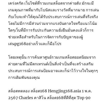
เคร่งครัด เว็บไซต์ที่รวมเกมสล็อตจากค่ายดัง มักจะมี
เกมคุณภาพที่มากับโบนัสและรางวัลที่มากมาย การเล่น
กับเว็บจะทำให้คุณได้รับประสบการณ์การเล่นที่จริงจริง
โดยไม่มีการมีส่วนร่วมจากแรงบันดาลใจหรือแนวโน้ม
ใดๆเว็บที่มีการรับประกันความยั่งยืนมั่นคงแล้วก็การ
ช่วยเหลือสำหรับในการจัดการกับปัญหาของผู้
เล่นpg168อย่างเร็วและก็มือโปร
โดยเหตุนั้น การค้นหาศูนย์รวมเกมสล็อตยอดนิยมจาก
ค่ายตามที่ไม่มีตกเทรนด์เป็นสิ่งจำเป็นที่จะสร้างเสริม
ประสบการณ์การเล่นป้อมอาจและก็น่าไว้วางใจในทุกๆ
การเดิมพันของคุณ
สล็อตทดลอง สล็อต168 Hengjing168.asia 1 พ.ค.
2567 Charles คาสิโน สล็อต168ที่ดีที่สุด Top 90