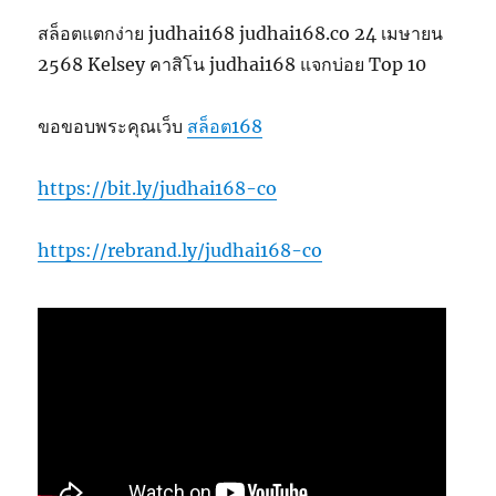
สล็อตแตกง่าย judhai168 judhai168.co 24 เมษายน
2568 Kelsey คาสิโน judhai168 แจกบ่อย Top 10
ขอขอบพระคุณเว็บ
สล็อต168
https://bit.ly/judhai168-co
https://rebrand.ly/judhai168-co