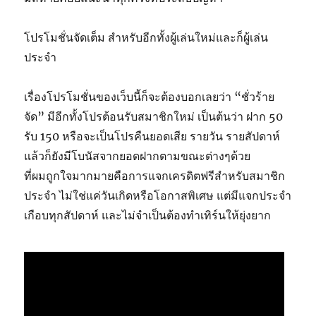
โปรโมชั่นจัดเต็ม สำหรับอีกทั้งผู้เล่นใหม่และก็ผู้เล่น
ประจำ
เรื่องโปรโมชั่นของเว็บนี้ก็จะต้องบอกเลยว่า “ชั่วร้าย
จัด” มีอีกทั้งโปรต้อนรับสมาชิกใหม่ เป็นต้นว่า ฝาก 50
รับ 150 หรือจะเป็นโปรคืนยอดเสีย รายวัน รายสัปดาห์
แล้วก็ยังมีโบนัสจากยอดฝากตามขณะต่างๆด้วย
ที่ผมถูกใจมากมายคือการแจกเครดิตฟรีสำหรับสมาชิก
ประจำ ไม่ใช่แค่วันเกิดหรือโอกาสพิเศษ แต่มีแจกประจำ
เกือบทุกสัปดาห์ และไม่จำเป็นต้องทำเทิร์นให้ยุ่งยาก