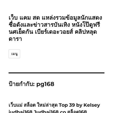
เว็บ แคม สด แหล่งรวมข้อมูลนักแสดง
ชื่อดังและข่าวสารบันเทิง หนังโป๊ดูฟรี
นศเย็ดกัน เบียร์เดอะวอยส์ คลิปหลุด
ดารา
เมนู
ป้ายกำกับ:
pg168
เว็บแม่ สล็อต ใหม่ล่าสุด Top 39 by Kelsey
judhai168 Judhai168.co สล็อต168