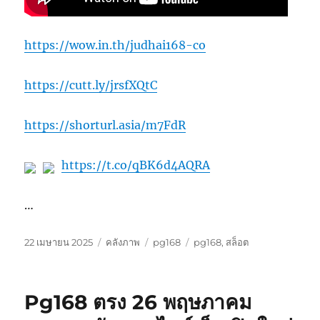
https://wow.in.th/judhai168-co
https://cutt.ly/jrsfXQtC
https://shorturl.asia/m7FdR
https://t.co/qBK6d4AQRA
…
เขียน
รูป
หมวด
ป้าย
22 เมษายน 2025
คลังภาพ
pg168
pg168
,
สล็อต
เมื่อ
แบบ
หมู่
กำกับ
เรื่อง
Pg168 ตรง 26 พฤษภาคม