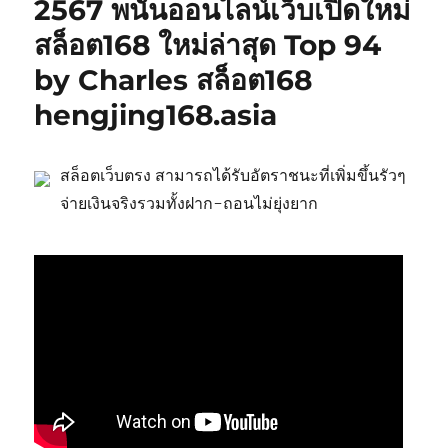
2567 พนันออนไลน์เว็บเปิดใหม่
สล็อต168 ใหม่ล่าสุด Top 94
by Charles สล็อต168
hengjing168.asia
สล็อตเว็บตรง สามารถได้รับอัตราชนะที่เพิ่มขึ้นรัวๆ
จ่ายเงินจริงรวมทั้งฝาก-ถอนไม่ยุ่งยาก