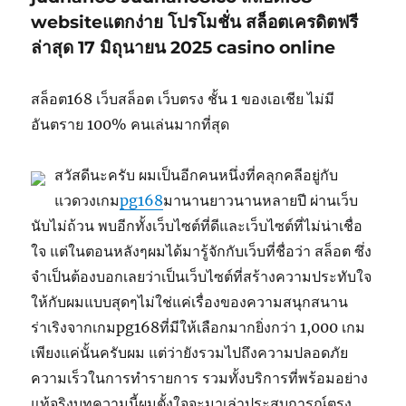
websiteแตกง่าย โปรโมชั่น สล็อตเครดิตฟรี
ล่าสุด 17 มิถุนายน 2025 casino online
สล็อต168 เว็บสล็อต เว็บตรง ชั้น 1 ของเอเชีย ไม่มี
อันตราย 100% คนเล่นมากที่สุด
สวัสดีนะครับ ผมเป็นอีกคนหนึ่งที่คลุกคลีอยู่กับ
แวดวงเกม
pg168
มานานยาวนานหลายปี ผ่านเว็บ
นับไม่ถ้วน พบอีกทั้งเว็บไซต์ที่ดีและเว็บไซต์ที่ไม่น่าเชื่อ
ใจ แต่ในตอนหลังๆผมได้มารู้จักกับเว็บที่ชื่อว่า สล็อต ซึ่ง
จำเป็นต้องบอกเลยว่าเป็นเว็บไซต์ที่สร้างความประทับใจ
ให้กับผมแบบสุดๆไม่ใช่แค่เรื่องของความสนุกสนาน
ร่าเริงจากเกมpg168ที่มีให้เลือกมากยิ่งกว่า 1,000 เกม
เพียงแค่นั้นครับผม แต่ว่ายังรวมไปถึงความปลอดภัย
ความเร็วในการทำรายการ รวมทั้งบริการที่พร้อมอย่าง
แท้จริงบทความนี้ผมตั้งใจจะมาเล่าประสบการณ์ตรง