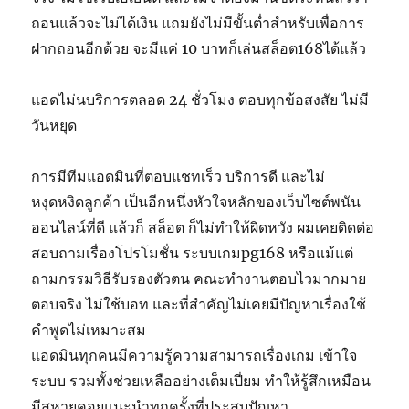
ถอนแล้วจะไม่ได้เงิน แถมยังไม่มีขั้นต่ำสำหรับเพื่อการ
ฝากถอนอีกด้วย จะมีแค่ 10 บาทก็เล่นสล็อต168ได้แล้ว
แอดไม่นบริการตลอด 24 ชั่วโมง ตอบทุกข้อสงสัย ไม่มี
วันหยุด
การมีทีมแอดมินที่ตอบแชทเร็ว บริการดี และไม่
หงุดหงิดลูกค้า เป็นอีกหนึ่งหัวใจหลักของเว็บไซต์พนัน
ออนไลน์ที่ดี แล้วก็ สล็อต ก็ไม่ทำให้ผิดหวัง ผมเคยติดต่อ
สอบถามเรื่องโปรโมชั่น ระบบเกมpg168 หรือแม้แต่
ถามกรรมวิธีรับรองตัวตน คณะทำงานตอบไวมากมาย
ตอบจริง ไม่ใช้บอท และที่สำคัญไม่เคยมีปัญหาเรื่องใช้
คำพูดไม่เหมาะสม
แอดมินทุกคนมีความรู้ความสามารถเรื่องเกม เข้าใจ
ระบบ รวมทั้งช่วยเหลืออย่างเต็มเปี่ยม ทำให้รู้สึกเหมือน
มีสหายคอยแนะนำทุกครั้งที่ประสบปัญหา