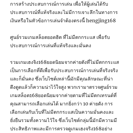
การสร้างประสบการณ์การเล่น เพื่อให้ผู้เล่นได้รับ
ประสบการณ์ที่แท้จริงและไม่มีการเจาะลึกในทางการ
เงินหรือในหัวข้อการเล่นจำต้องตรงนี้ hengjing168
ศูนย์รวมเกมสล็อตยอดฮิต ที่ไม่มีตกกระแส เพื่อรับ
ประสบการณ์การเล่นที่แท้จริงและมั่นคง
รวมเกมเฮงจิง168ยอดนิยมจากค่ายดังที่ไม่มีตกกระแส
เป็นการเลือกที่ดีเพื่อรับประสบการณ์การเล่นที่จริงจริง
และก็มั่นคง ซึ่งเว็บไซต์เหล่านี้มักมีคุณลักษณะที่น่า
ดึงดูดแล้วก็ความน่าไว้ใจสูง พวกเรามาตรวจศูนย์รวม
เกมสล็อต168ยอดนิยมจากค่ายตามที่ไม่มีตกเทรนด์ที่
คุณสามารถเลือกเล่นได้ มากยิ่งกว่า 10 ค่ายดัง การ
เลือกเล่นกับเว็บที่ไม่มีตกกระแสเป็นความมั่นคงและ
ยั่งยืนรวมทั้งความไว้ใจ ซึ่งเว็บไซต์กลุ่มนี้มักมีความมี
ประสิทธิภาพและมีการตรวจดูเกมเฮงจริง168อย่าง