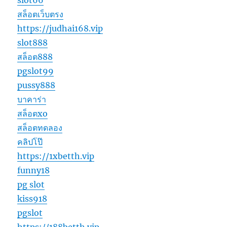
slot66
สล็อตเว็บตรง
https://judhai168.vip
slot888
สล็อต888
pgslot99
pussy888
บาคาร่า
สล็อตxo
สล็อตทดลอง
คลิปโป๊
https://1xbetth.vip
funny18
pg slot
kiss918
pgslot