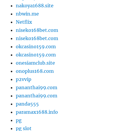
nakoya1688.site
nbwin.me
Netflix
niseko168bet.com
niseko168bet.com
okcasino159.com
okcasino159.com
onesiamclub.site
onoplus168.com
p2vvip
pananthai99.com
pananthai99.com
panda555
paramax1688.info
pg
pg slot