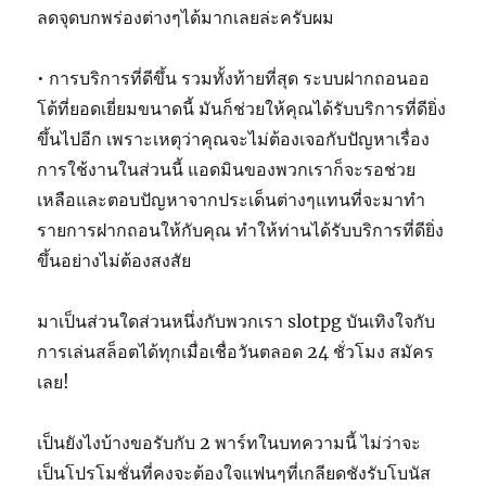
ลดจุดบกพร่องต่างๆได้มากเลยล่ะครับผม
• การบริการที่ดีขึ้น รวมทั้งท้ายที่สุด ระบบฝากถอนออ
โต้ที่ยอดเยี่ยมขนาดนี้ มันก็ช่วยให้คุณได้รับบริการที่ดียิ่ง
ขึ้นไปอีก เพราะเหตุว่าคุณจะไม่ต้องเจอกับปัญหาเรื่อง
การใช้งานในส่วนนี้ แอดมินของพวกเราก็จะรอช่วย
เหลือและตอบปัญหาจากประเด็นต่างๆแทนที่จะมาทำ
รายการฝากถอนให้กับคุณ ทำให้ท่านได้รับบริการที่ดียิ่ง
ขึ้นอย่างไม่ต้องสงสัย
มาเป็นส่วนใดส่วนหนึ่งกับพวกเรา slotpg บันเทิงใจกับ
การเล่นสล็อตได้ทุกเมื่อเชื่อวันตลอด 24 ชั่วโมง สมัคร
เลย!
เป็นยังไงบ้างขอรับกับ 2 พาร์ทในบทความนี้ ไม่ว่าจะ
เป็นโปรโมชั่นที่คงจะต้องใจแฟนๆที่เกลียดชังรับโบนัส