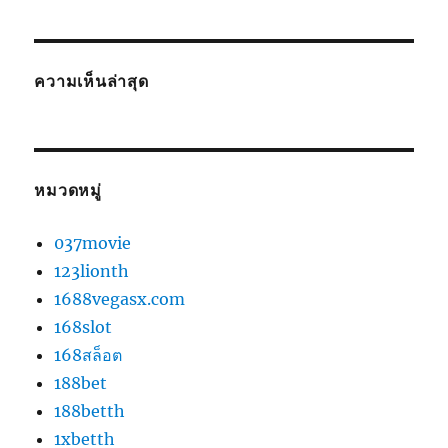
ความเห็นล่าสุด
หมวดหมู่
037movie
123lionth
1688vegasx.com
168slot
168สล็อต
188bet
188betth
1xbetth