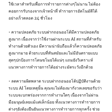
ใช้เวลาสำหรับเพื่อการทำรายการต่างๆไม่นาน ไม่ต้อง
คอยการรับรองจากเจ้าหน้าที่ ทำรายการอัตโนมัติได้
อย่างเร็วตลอด 24 ชั่วโมง
• ความปลอดภัย ระบบฝากถอนออโต้มีความปลอดภัย
สูงมาก เนื่องจากว่าใช้งานผ่านระบบ AI สถานที่สำหรับ
ทำงานด้วยตัวเอง มีความน่านับถือแล้วก็ความปลอดภัย
สูงมากมาย ด้วยระบบที่ทันสมัยและไม่มีอันตรายแบบ
สุดๆปกป้องการโดนขโมยได้แน่ๆ แถมยังวิเคราะห์
แนวทางการทำรายการได้อย่างระมัดระวังอีกด้วย
• ลดความผิดพลาด ระบบฝากถอนออโต้ปฏิบัติงานด้วย
ระบบ AI โดยเหตุนั้น คุณจะไม่ต้องมากังวลเลยขอรับว่า
ระบบจะบกพร่องจากการทำงานใดๆ เนื่องจากไม่ผ่าน
มือมนุษย์เลยแม้แต่เล็กน้อย ทั้งแนวทางการทำรายการ
ต่างๆยังต้องยืนยันแนวทางการทำรายการทุกครั้ง ช่วย