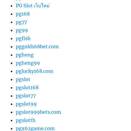
PG Slot เว็บใหม่
pg168
pg77
pg99
pgfish
pggold168bet.com
pgheng
pgheng99
pglucky168.com
pgslot
pgslot168
pgslot77
pgslot99
pgslot999bets.com
pgslotth
pgx62game.com