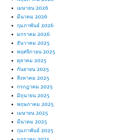
เมษายน 2026
มีนาคม 2026
กุมภาพันธ์ 2026
มกราคม 2026
ธันวาคม 2025
พฤศจิกายน 2025
ตุลาคม 2025
กันยายน 2025
สิงหาคม 2025
กรกฎาคม 2025
มิถุนายน 2025
พฤษภาคม 2025
เมษายน 2025
มีนาคม 2025
กุมภาพันธ์ 2025
มกราคม 2025