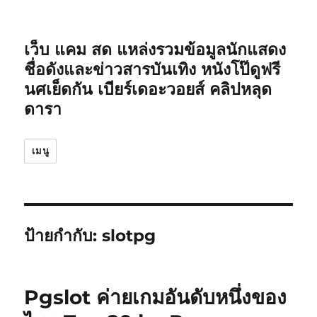
เว็บ แคม สด แหล่งรวมข้อมูลนักแสดง
ชื่อดังและข่าวสารบันเทิง หนังโป๊ดูฟรี
นศเย็ดกัน เบียร์เดอะวอยส์ คลิปหลุด
ดารา
เมนู
ป้ายกำกับ:
slotpg
Pgslot ค่ายเกมอันดับหนึ่งของ