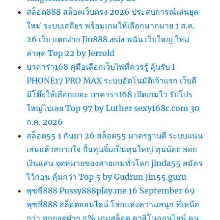
สล็อต888 สล็อตเว็บตรง 2026 ประสบการณ์เล่นยุค
ใหม่ ระบบเสถียร พร้อมเกมให้เลือกมากมาย 1 ส.ค.
26 เว็บ แตกง่าย Jin888.asia พนัน เว็บใหญ่ ใหม่
ล่าสุด Top 22 by Jerrold
บาคาร่า168 คู่มือเลือกเว็บไพ่ที่ควรรู้ ลุ้นรับ I
PHONE17 PRO MAX ระบบอัตโนมัติเจ้าแรก เว็บดี
มีโต๊ะให้เลือกเยอะ บาคาร่า168 เปิดเกมไว รับโปร
ใหญ่ไปเลย Top 97 by Luther sexy168c.com 30
ก.ค. 2026
สล็อต55 1 กันยา 26 สล็อต55 มาตรฐานดี ระบบแน่น
เล่นแล้วสบายใจ ปั้นทุนจิ๋มเป็นทุนใหญ่ ทุนน้อย สอย
เงินแสน จุดหมายของสายเกมทั่วโลก jinda55 สมัคร
ไว้ก่อน คุ้มกว่า Top 5 by Gudrun Jin55.guru
พุซซี่888 Pussy888play.me 16 September 69
พุซซี่888 สล็อตออนไลน์ โลกแห่งความสนุก ที่เหนือ
กว่า ทุกยอดฝาก 5% เกมสล็อต คาสิโนออนไลน์ คน