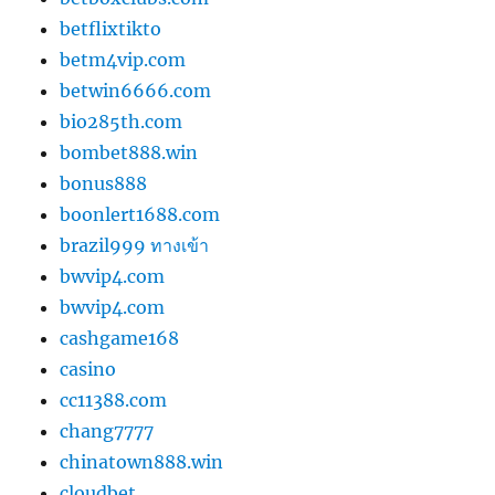
betflixtikto
betm4vip.com
betwin6666.com
bio285th.com
bombet888.win
bonus888
boonlert1688.com
brazil999 ทางเข้า
bwvip4.com
bwvip4.com
cashgame168
casino
cc11388.com
chang7777
chinatown888.win
cloudbet