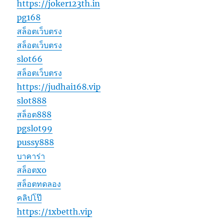
https://joker123th.in
pg168
สล็อตเว็บตรง
สล็อตเว็บตรง
slot66
สล็อตเว็บตรง
https://judhai168.vip
slot888
สล็อต888
pgslot99
pussy888
บาคาร่า
สล็อตxo
สล็อตทดลอง
คลิปโป๊
https://1xbetth.vip