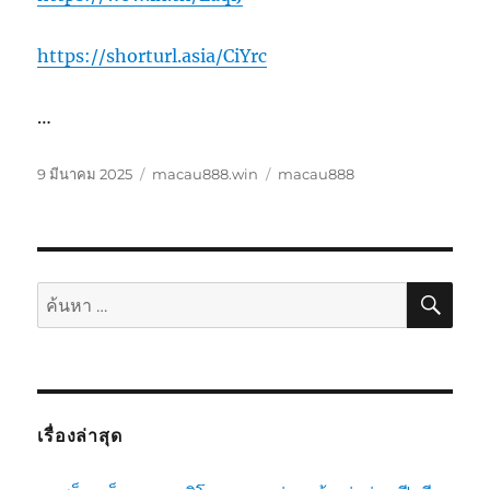
https://shorturl.asia/CiYrc
…
เขียน
หมวด
ป้าย
9 มีนาคม 2025
macau888.win
macau888
เมื่อ
หมู่
กำกับ
ค้นห
ค้นหา:
เรื่องล่าสุด