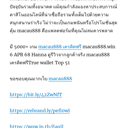
ปัจจุบันรวมทั้งอนาคต แม้คุณกำลังมองหาประสบการณ์
คาสิโนออนไลน์ที่น่าเชื่อถือรวมทั้งเต็มไปด้วยความ
สนุกสนานร่าเริง ไม่ว่าจะเป็นเกมพนันหรือโปรโมชั่นสุด
คุ้ม macau888 คือแพลตฟอร์มที่คุณไม่สมควรพลาด
มี 5000+ เกม
macau888 เครดิตฟรี
macau888.win
6 APR 68 Hanna ดูรีวิวจากลูกค้าจริง macau888
เครดิตฟรีTrue wallet Top 51
ขอขอบคุณมากเว็บ
macau888
https://bit.ly/42ZwNfT
https://rebrand.ly/pefl0wl
https://wow.in.th/EaqiJ