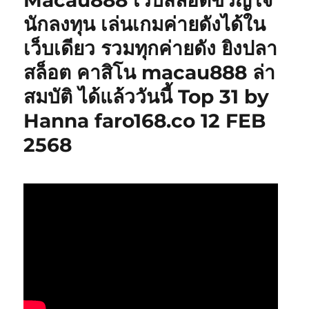
Macau888 เว็บสล็อตขวัญใจ
นักลงทุน เล่นเกมค่ายดังได้ใน
เว็บเดียว รวมทุกค่ายดัง ยิงปลา
สล็อต คาสิโน macau888 ล่า
สมบัติ ได้แล้ววันนี้ Top 31 by
Hanna faro168.co 12 FEB
2568