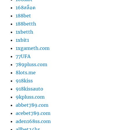
168สล็อต
188bet
188betth
1xbetth
1xbit1
1xgameth.com
77UFA
789pluss.com
8lots.me
918kiss
918kissauto
9kpluss.com
abbet789.com
acebet789.com
aden168ss.com
allbet24hr