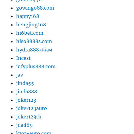
gowingo88.com
happy168
hengjing168
hi6bet.com
hiso8888s.com
hydra888 สล็อต
Incest
infyplus888.com
jav
jinda55
jinda888
joker123
joker123auto
joker123th
juad69
k1gt-auto.com