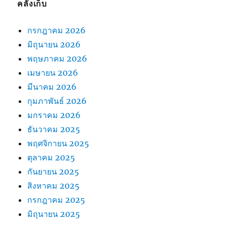
คลังเก็บ
กรกฎาคม 2026
มิถุนายน 2026
พฤษภาคม 2026
เมษายน 2026
มีนาคม 2026
กุมภาพันธ์ 2026
มกราคม 2026
ธันวาคม 2025
พฤศจิกายน 2025
ตุลาคม 2025
กันยายน 2025
สิงหาคม 2025
กรกฎาคม 2025
มิถุนายน 2025