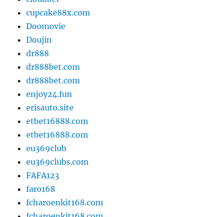
cupcake88x.com
Doomovie
Doujin
dr888
dr888bet.com
dr888bet.com
enjoy24.fun
erisauto.site
etbet16888.com
etbet16888.com
eu369club
eu369clubs.com
FAFA123
faro168
fcharoenkit168.com
fcharoenkit168.com