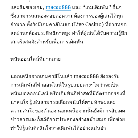
และธีมของเกม,
macau888
และ “เกมเดิมพัน” อื่นๆ
ซึ่งสามารถสนองตอบต่อความต้องการของผู้เล่นได้ทุก
จำพวก ทั้งยังมีเกมคาสิโนสด (Live Casino) ที่ถ่ายทอด
สดผ่านกล้องประสิทธิภาพสูง ทำให้ผู้เล่นได้รับความรู้สึก
สมจริงสมจังสำหรับเพื่อการเดิมพัน
พนันออนไลน์ที่มากมาย
นอกเหนือจากเกมคาสิโนแล้ว macau888 ยังรองรับ
การเดิมพันกีฬาออนไลน์ในรูปแบบต่างๆไม่ว่าจะเป็น
พนันบอลออนไลน์ หรือเดิมพันกีฬาสดที่มีอัตราต่อรองที่
น่าสนใจ ผู้เล่นสามารถเลือกพนันได้ตามทักษะและ
ความสนใจของตัวเอง นอกเหนือจากนั้นยังมีการอัปเดต
ข่าวสารและก็สถิติการประลองอย่างสม่ำเสมอ เพื่อช่วย
ทำให้ผู้เล่นตัดสินใจวางเดิมพันได้อย่างแม่นยำ