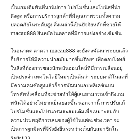
เป็นเกมเดิมพันที่นานัปการ โปรโมชั่นและโบนัสที่น่า
ดึงดูด หรือการบริการลูกค้าที่มีคุณภาพรวมทั้งความ
ปลอดภัยในระดับสูง สิ่งเหล่านี้เป็นปัจจัยหลักที่ช่วยให้
macau888 ยืนหยัดในตลาดที่มีการแข่งอย่างเข้มข้น
ในอนาคต คาดว่า macau888 จะยังคงพัฒนาระบบแล้ว
ก็บริการให้มีความนำสมัยมากขึ้นเรื่อยๆ เพื่อตอบโจทย์
ในสิ่งที่ต้องการของนักพนันออนไลน์ที่มีการเปลี่ยนอยู่
เป็นประจำ เทคโนโลยีใหม่ๆเป็นต้นว่า ระบบคาสิโนสดที่
มีความคมชัดสูงแล้วก็การพัฒนาแอปพลิเคชันบน
โทรศัพท์เคลื่อนที่จะช่วยทำให้ผู้เล่นสามารถเข้าถึงเกม
พนันได้อย่างไม่ยากเย็นเยอะขึ้น นอกจากนี้ การปรับแก้
โปรโมชั่นและโปรแกรมสะสมแต้มเพื่อเหมาะสมกับ
ความประพฤติการเล่นของผู้ใช้ในแต่ละช่วงเวลา จะ
เป็นการผูกมิตรที่จีรังยั่งยืนระหว่างเว็บกับสมาชิกใน
ระยะยาว