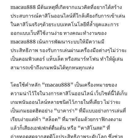
macau888 มีต้นเหตุที่เกิดจากแนวคิดที่อยากได้สร้าง
ประสบการณ์คาสิโนออนไลน์ที่ใกล้เคียงกับการเข้าเล่น
ในคาสิโนจริงๆด้วยระบบเทคโนโลยีที่ล้ำยุคและการ
ออกแบบเว็บที่ใช้งานง่าย ทางคณะทำงานของ
macau888 เน้นการพัฒนาระบบให้มีความมี
ประสิทธิภาพ รองรับการเล่นผ่านเครื่องมือต่างๆไม่ว่าจะ
เป็นคอมพิวเตอร์ แท็บเล็ต หรือสมาร์ทโฟน ทำให้ผู้เล่น
สามารถเข้าถึงเกมพนันได้ทุกหนทุกแห่ง
โดยใช้คำหลัก “macau888” เป็นเครื่องหมายของ
ความน่าไว้ใจในวงการคาสิโนออนไลน์ เว็บไซต์นี้ได้เก็บ
เกมพนันออนไลน์หลายชนิดไว้ภายในที่เดียว ไม่ว่าจะ
เป็นเกมยอดฮิตอย่าง “บาคาร่า” ที่มีแบบอย่างการเล่นที่
เรียบง่ายแต่ท้า “สล็อต” ที่มาพร้อมด้วยกราฟิกงดงาม
แล้วก็เสียงเอฟเฟกต์ตื่นเต้น หรือ “คาสิโนสด” ที่
ถ่ายทอดสดจากสตูดิโอประสิทธิภาพระดับโลก ซึ่งช่วย