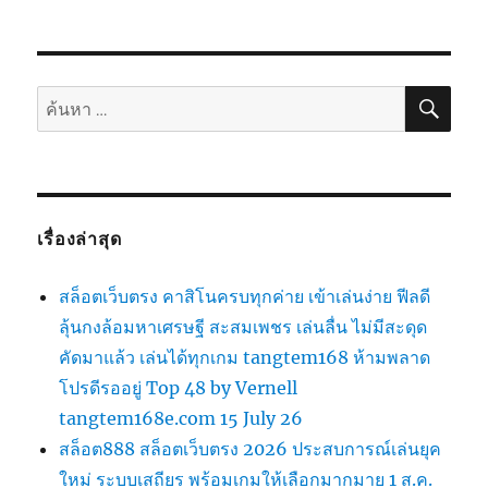
เรื่อง
ค้นห
ค้นหา:
เรื่องล่าสุด
สล็อตเว็บตรง คาสิโนครบทุกค่าย เข้าเล่นง่าย ฟีลดี
ลุ้นกงล้อมหาเศรษฐี สะสมเพชร เล่นลื่น ไม่มีสะดุด
คัดมาแล้ว เล่นได้ทุกเกม tangtem168 ห้ามพลาด
โปรดีรออยู่ Top 48 by Vernell
tangtem168e.com 15 July 26
สล็อต888 สล็อตเว็บตรง 2026 ประสบการณ์เล่นยุค
ใหม่ ระบบเสถียร พร้อมเกมให้เลือกมากมาย 1 ส.ค.