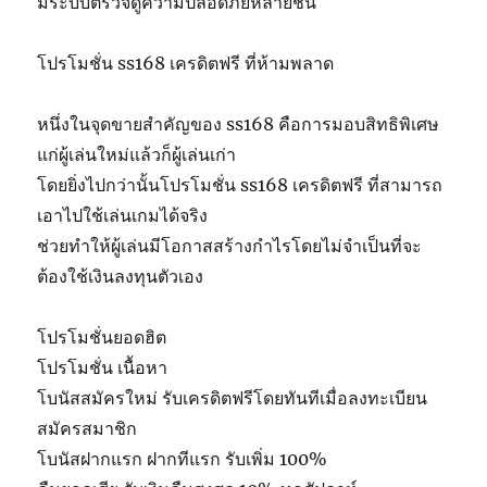
มีระบบตรวจดูความปลอดภัยหลายชั้น
โปรโมชั่น ss168 เครดิตฟรี ที่ห้ามพลาด
หนึ่งในจุดขายสำคัญของ ss168 คือการมอบสิทธิพิเศษ
แก่ผู้เล่นใหม่แล้วก็ผู้เล่นเก่า
โดยยิ่งไปกว่านั้นโปรโมชั่น ss168 เครดิตฟรี ที่สามารถ
เอาไปใช้เล่นเกมได้จริง
ช่วยทำให้ผู้เล่นมีโอกาสสร้างกำไรโดยไม่จำเป็นที่จะ
ต้องใช้เงินลงทุนตัวเอง
โปรโมชั่นยอดฮิต
โปรโมชั่น เนื้อหา
โบนัสสมัครใหม่ รับเครดิตฟรีโดยทันทีเมื่อลงทะเบียน
สมัครสมาชิก
โบนัสฝากแรก ฝากทีแรก รับเพิ่ม 100%