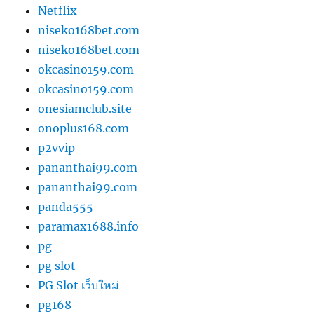
Netflix
niseko168bet.com
niseko168bet.com
okcasino159.com
okcasino159.com
onesiamclub.site
onoplus168.com
p2vvip
pananthai99.com
pananthai99.com
panda555
paramax1688.info
pg
pg slot
PG Slot เว็บใหม่
pg168