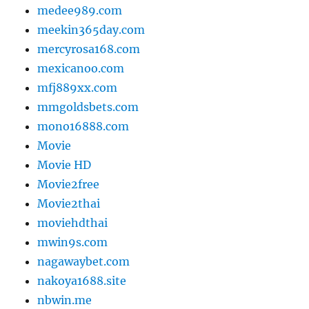
medee989.com
meekin365day.com
mercyrosa168.com
mexicanoo.com
mfj889xx.com
mmgoldsbets.com
mono16888.com
Movie
Movie HD
Movie2free
Movie2thai
moviehdthai
mwin9s.com
nagawaybet.com
nakoya1688.site
nbwin.me