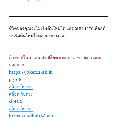
ชีวิตของคุณจะไม่เริ่มต้นใหม่ได้ แต่คุณสามารถเลือกที่
จะเริ่มต้นใหม่ได้ตลอดระยะเวลา
เว็บคาสิโนน่าเล่น ทั้ง
สล็อต
และ
บาคาร่า
ตึงจริงแตก
บ่อยมาก
https://joker123th.in
pg168
สล็อตเว็บตรง
สล็อตเว็บตรง
slot66
สล็อตเว็บตรง
https://judhai168.vip