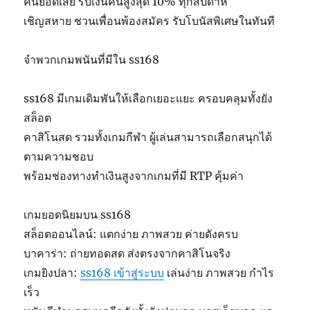
คืนยอดเสีย รับเงินคืนสูงสุด 10% ทุกสัปดาห์
เชิญสหาย ชวนเพื่อนพ้องสมัคร รับโบนัสพิเศษในทันที
จำพวกเกมพนันที่มีใน ss168
ss168 มีเกมเดิมพันให้เลือกเยอะแยะ ครอบคลุมทั้งยัง
สล็อต
คาสิโนสด รวมทั้งเกมกีฬา ผู้เล่นสามารถเลือกสนุกได้
ตามความชอบ
พร้อมช่องทางทำเงินสูงจากเกมที่มี RTP คุ้มค่า
เกมยอดนิยมบน ss168
สล็อตออนไลน์: แตกง่าย ภาพสวย ค่ายดังครบ
บาคาร่า: ถ่ายทอดสด ส่งตรงจากคาสิโนจริง
เกมยิงปลา:
ss168 เข้าสู่ระบบ
เล่นง่าย ภาพสวย กำไร
เร็ว