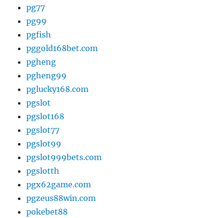
pg77
pg99
pgfish
pggold168bet.com
pgheng
pgheng99
pglucky168.com
pgslot
pgslot168
pgslot77
pgslot99
pgslot999bets.com
pgslotth
pgx62game.com
pgzeus88win.com
pokebet88