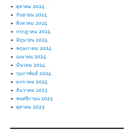
ตุลาคม 2024
กันยายน 2024
สิงหาคม 2024
กรกฎาคม 2024
มิถุนายน 2024
พฤษภาคม 2024
เมษายน 2024
มีนาคม 2024
กุมภาพันธ์ 2024
มกราคม 2024
ธันวาคม 2023
พฤศจิกายน 2023
ตุลาคม 2023