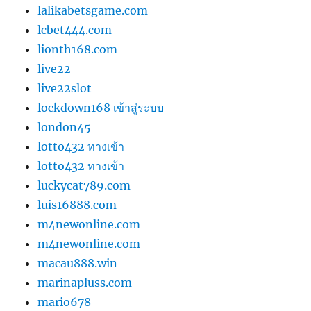
lalikabetsgame.com
lcbet444.com
lionth168.com
live22
live22slot
lockdown168 เข้าสู่ระบบ
london45
lotto432 ทางเข้า
lotto432 ทางเข้า
luckycat789.com
luis16888.com
m4newonline.com
m4newonline.com
macau888.win
marinapluss.com
mario678