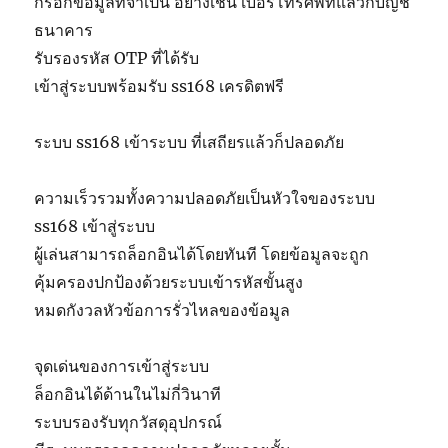
กรอกข้อมูลที่จำเป็น อย่างเช่น เบอร์โทรศัพท์แล้วก็บัญชี
ธนาคาร
รับรองรหัส OTP ที่ได้รับ
เข้าสู่ระบบพร้อมรับ ss168 เครดิตฟรี
ระบบ ss168 เข้าระบบ ที่เสถียรแล้วก็ปลอดภัย
ความเร็วรวมทั้งความปลอดภัยเป็นหัวใจของระบบ
ss168 เข้าสู่ระบบ
ผู้เล่นสามารถล็อกอินได้โดยทันที โดยข้อมูลจะถูก
คุ้มครองปกป้องด้วยระบบเข้ารหัสขั้นสูง
หมดกังวลหัวข้อการรั่วไหลของข้อมูล
จุดเด่นของการเข้าสู่ระบบ
ล็อกอินได้ด้านในไม่กี่วินาที
ระบบรองรับทุกวัสดุอุปกรณ์