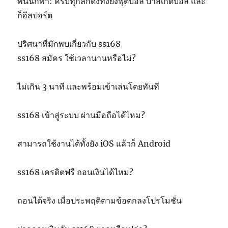
พนันกีฬา: ครบทุกลีกดังทั้งยังฟุตบอล บาสเก็ตบอล และ
ก็อีสปอร์ต
ปริศนาที่มักพบเกี่ยวกับ ss168
ss168 สมัคร ใช้เวลานานหรือไม่?
ไม่เกิน 3 นาที และพร้อมเข้าเล่นโดยทันที
ss168 เข้าสู่ระบบ ผ่านมือถือได้ไหม?
สามารถใช้งานได้ทั้งยัง iOS แล้วก็ Android
ss168 เครดิตฟรี ถอนเงินได้ไหม?
ถอนได้จริง เมื่อประพฤติตามข้อตกลงโปรโมชั่น