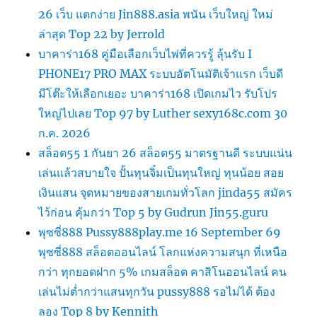
26 เว็บ แตกง่าย Jin888.asia พนัน เว็บใหญ่ ใหม่
ล่าสุด Top 22 by Jerrold
บาคาร่า168 คู่มือเลือกเว็บไพ่ที่ควรรู้ ลุ้นรับ I
PHONE17 PRO MAX ระบบอัตโนมัติเจ้าแรก เว็บดี
มีโต๊ะให้เลือกเยอะ บาคาร่า168 เปิดเกมไว รับโปร
ใหญ่ไปเลย Top 97 by Luther sexy168c.com 30
ก.ค. 2026
สล็อต55 1 กันยา 26 สล็อต55 มาตรฐานดี ระบบแน่น
เล่นแล้วสบายใจ ปั้นทุนจิ๋มเป็นทุนใหญ่ ทุนน้อย สอย
เงินแสน จุดหมายของสายเกมทั่วโลก jinda55 สมัคร
ไว้ก่อน คุ้มกว่า Top 5 by Gudrun Jin55.guru
พุซซี่888 Pussy888play.me 16 September 69
พุซซี่888 สล็อตออนไลน์ โลกแห่งความสนุก ที่เหนือ
กว่า ทุกยอดฝาก 5% เกมสล็อต คาสิโนออนไลน์ คน
เล่นไม่ต่ำกว่าแสนทุกวัน pussy888 รอไม่ได้ ต้อง
ลอง Top 8 by Kennith