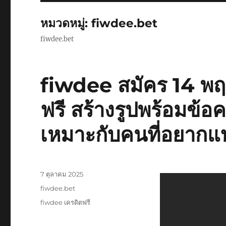
หมวดหมู่:
fiwdee.bet
fiwdee.bet
fiwdee สมัคร 14 พฤ
ฟรี สร้างรูปพร้อมข้อ
เหมาะกับคนที่อยากแบ
เขียน
7 ตุลาคม 2025
เมื่อ
หมวด
fiwdee.bet
หมู่
ป้าย
fiwdee เครดิตฟรี
กำกับ