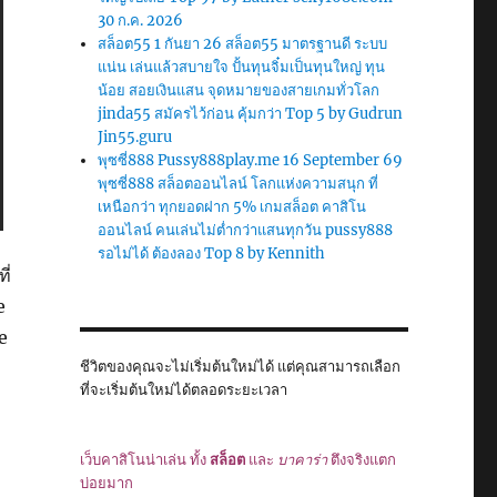
30 ก.ค. 2026
สล็อต55 1 กันยา 26 สล็อต55 มาตรฐานดี ระบบ
แน่น เล่นแล้วสบายใจ ปั้นทุนจิ๋มเป็นทุนใหญ่ ทุน
น้อย สอยเงินแสน จุดหมายของสายเกมทั่วโลก
jinda55 สมัครไว้ก่อน คุ้มกว่า Top 5 by Gudrun
Jin55.guru
พุซซี่888 Pussy888play.me 16 September 69
พุซซี่888 สล็อตออนไลน์ โลกแห่งความสนุก ที่
เหนือกว่า ทุกยอดฝาก 5% เกมสล็อต คาสิโน
ออนไลน์ คนเล่นไม่ต่ำกว่าแสนทุกวัน pussy888
รอไม่ได้ ต้องลอง Top 8 by Kennith
ี่
e
e
ชีวิตของคุณจะไม่เริ่มต้นใหม่ได้ แต่คุณสามารถเลือก
ที่จะเริ่มต้นใหม่ได้ตลอดระยะเวลา
เว็บคาสิโนน่าเล่น ทั้ง
สล็อต
และ
บาคาร่า
ตึงจริงแตก
บ่อยมาก