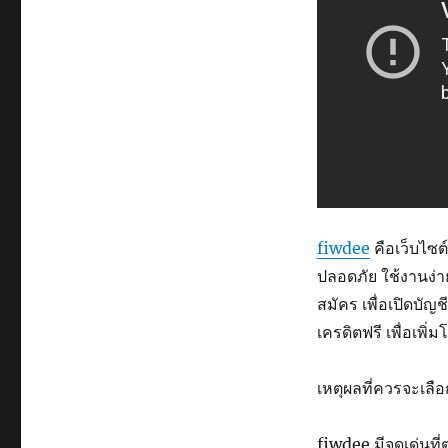
fiwdee
คือเว็บไซต์
ปลอดภัย ใช้งานง่า
สมัคร เพื่อเปิดบัญ
เครดิตฟรี เพื่อเพิ
เหตุผลที่ควรจะเลื
fiwdee มีจุดเด่นที่