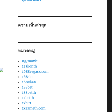
ความเห็นล่าสุด
หมวดหมู่
037movie
123lionth
1688vegasx.com
168slot
168สล็อต
188bet
188betth
1xbetth
1xbit1
1xgameth.com