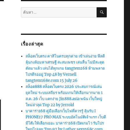
ค้นหา
ค้นหา:
เรื่องล่าสุด
สล็อตเว็บตรง คาสิโนครบทุกค่าย เข้าเล่นง่าย ฟีลดี
ลุ้นกงล้อมหาเศรษฐี สะสมเพชร เล่นลื่น ไม่มีสะดุด
คัดมาแล้ว เล่นได้ทุกเกม tangtem168 ห้ามพลาด
โปรดีรออยู่ Top 48 by Vernell
tangtem168e.com 15 July 26
สล็อต888 สล็อตเว็บตรง 2026 ประสบการณ์เล่น
ยุคใหม่ ระบบเสถียร พร้อมเกมให้เลือกมากมาย 1
ส.ค. 26 เว็บ แตกง่าย Jin888.asia พนัน เว็บใหญ่
ใหม่ล่าสุด Top 22 by Jerrold
บาคาร่า168 คู่มือเลือกเว็บไพ่ที่ควรรู้ ลุ้นรับ I
PHONE17 PRO MAX ระบบอัตโนมัติเจ้าแรก เว็บดี
มีโต๊ะให้เลือกเยอะ บาคาร่า168 เปิดเกมไว รับโปร
ใหญ่ไปเลย Top 97 by Luther sexy168c.com