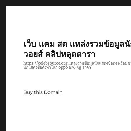
เว็บ แคม สด แหล่งรวมข้อมูลนัก
วอยส์ คลิปหลุดดารา
https://celebsource.org แหล่งรวมข้อมูลนักแสดงชื่อดัง พร้อมข่า
นักแสดงชื่อดังทั่วโลก oppo a76 5g ราคา
Buy this Domain