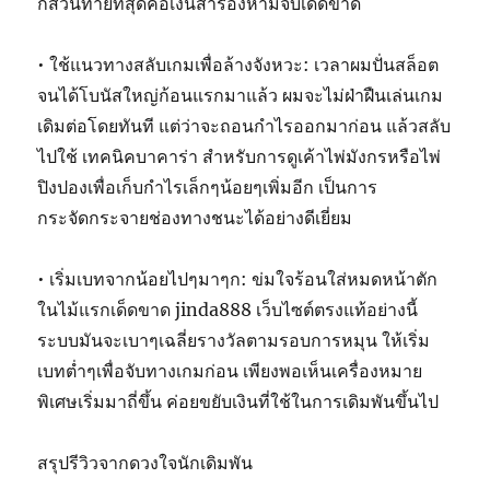
ก็ส่วนท้ายที่สุดคือเงินสำรองห้ามจับเด็ดขาด
• ใช้แนวทางสลับเกมเพื่อล้างจังหวะ: เวลาผมปั่นสล็อต
จนได้โบนัสใหญ่ก้อนแรกมาแล้ว ผมจะไม่ฝ่าฝืนเล่นเกม
เดิมต่อโดยทันที แต่ว่าจะถอนกำไรออกมาก่อน แล้วสลับ
ไปใช้ เทคนิคบาคาร่า สำหรับการดูเค้าไพ่มังกรหรือไพ่
ปิงปองเพื่อเก็บกำไรเล็กๆน้อยๆเพิ่มอีก เป็นการ
กระจัดกระจายช่องทางชนะได้อย่างดีเยี่ยม
• เริ่มเบทจากน้อยไปๆมาๆก: ข่มใจร้อนใส่หมดหน้าตัก
ในไม้แรกเด็ดขาด jinda888 เว็บไซต์ตรงแท้อย่างนี้
ระบบมันจะเบาๆเฉลี่ยรางวัลตามรอบการหมุน ให้เริ่ม
เบทต่ำๆเพื่อจับทางเกมก่อน เพียงพอเห็นเครื่องหมาย
พิเศษเริ่มมาถี่ขึ้น ค่อยขยับเงินที่ใช้ในการเดิมพันขึ้นไป
สรุปรีวิวจากดวงใจนักเดิมพัน