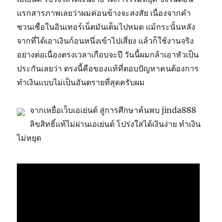
แรกสารภาพเลยว่าผมค่อนข้างจะสงสัย เนื่องจากคำ
ชวนเชื่อในอินเทอร์เน็ตมันเต็มไปหมด แม้กระนั้นหลัง
จากที่ได้เอาเงินก้อนหนึ่งเข้าไปเสี่ยง แล้วก็ใช้งานจริง
อย่างต่อเนื่องตรงเวลาเกือบจะปี วันนี้ผมกล้าเอาหัวเป็น
ประกันเลยว่า ตรงนี้คือของแท้ที่ตอบปัญหาคนต้องการ
ทำเงินแบบไม่เป็นอันตรายที่สุดครับผม
จากเหยื่อเว็บเอเย่นต์ สู่การศึกษาค้นพบ jinda888
ลิขสิทธิ์แท้ไม่ผ่านเอเย่นต์ โปร่งใสได้เงินง่าย ทำเงิน
ไม่หยุด