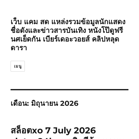
เว็บ แคม สด แหล่งรวมข้อมูลนักแสดง
ชื่อดังและข่าวสารบันเทิง หนังโป๊ดูฟรี
นศเย็ดกัน เบียร์เดอะวอยส์ คลิปหลุด
ดารา
เมนู
เดือน:
มิถุนายน 2026
สล็อตxo 7 July 2026