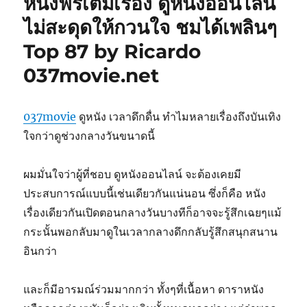
หนังฟรีเต็มเรื่อง ดูหนังออนไลน์
ไม่สะดุดให้กวนใจ ชมได้เพลินๆ
Top 87 by Ricardo
037movie.net
037movie
ดูหนัง เวลาดึกดื่น ทำไมหลายเรื่องถึงบันเทิง
ใจกว่าดูช่วงกลางวันขนาดนี้
ผมมั่นใจว่าผู้ที่ชอบ ดูหนังออนไลน์ จะต้องเคยมี
ประสบการณ์แบบนี้เช่นเดียวกันแน่นอน ซึ่งก็คือ หนัง
เรื่องเดียวกันเปิดตอนกลางวันบางทีก็อาจจะรู้สึกเฉยๆแม้
กระนั้นพอกลับมาดูในเวลากลางดึกกลับรู้สึกสนุกสนาน
อินกว่า
และก็มีอารมณ์ร่วมมากกว่า ทั้งๆที่เนื้อหา ดาราหนัง