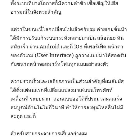
ทั้งระบบที่บางโอกาสก็มีความล่าช้า เชื้อเชิญให้เสีย
อารมณ์ในจังหวะสำคัญ
แต่ว่าในขณะนี้โลกเปลี่ยนไปแล้วครับผม ค่ายเกมชั้นนำ
ได้มีการปรับแก้ระบบกระทั่งกลายมาเป็น สล็อตxo ทัน
สมัย เร็ว ผ่าน Android และก็ iOS ที่เพอร์เฟ็ค หน้าตา
ของตัวเกม (User Interface) ถูกวางแบบมาให้สอดรับ
กับขนาดหน้าจอสมาร์ทโฟนทุกแบบอย่างลงตัว
ความรวดเร็วและเสถียรภาพเป็นส่วนสำคัญที่ผมสัมผัส
ได้ตั้งแต่หนแรกที่เปลี่ยนแปลงมาเล่นบนโทรศัพท์
เคลื่อนที่ ระบบฝาก-ถอนแบบออโต้ที่ประมวลผลเสร็จ
สมบูรณ์ด้านในไม่กี่วินาที ทำให้การลงทุนไหลลื่นไม่มี
สะดุด และก็
สำหรับสายกระจายการเสี่ยงอย่างผม