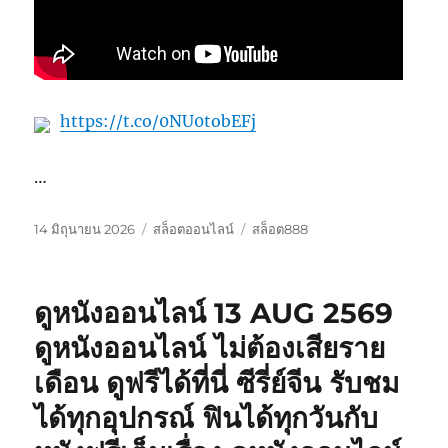
https://t.co/0NU0tobEFj
…
เขียน
หมวด
ป้าย
14 มิถุนายน 2026
สล็อตออนไลน์
สล็อต888
เมื่อ
หมู่
กำกับ
ดูหนังออนไลน์ 13 AUG 2569
ดูหนังออนไลน์ ไม่ต้องเสียราย
เดือน ดูฟรีได้ที่นี่ ซีรี่ย์จีน รับชม
ได้ทุกอุปกรณ์ ฟินได้ทุกวันกับ