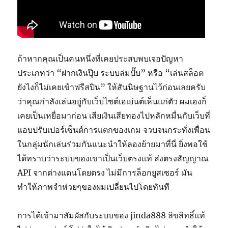
ถ้าหากคุณเป็นคนหนึ่งที่เคยประสบพบเจอปัญหา
ประเภทว่า “ฝากเงินปุ๊บ ระบบล่มปั๊บ” หรือ “เล่นสล็อต
ยังไงก็ไม่เคยเข้าฟรีสปิน” ให้สันนิษฐานไว้ก่อนเลยครับ
ว่าคุณกำลังเล่นอยู่กับเว็บไซต์เอเย่นต์เห็นแก่ตัว ผมเองก็
เคยเป็นเหยื่อมาก่อน เสียเงินเสียทองไปหลักหมื่นกับเว็บที่
แอบปรับเปอร์เซ็นต์การแตกของเกม จวบจนกระทั่งเพื่อน
ในกลุ่มนักเล่นร่วมกันแนะนำให้ลองย้ายมาที่นี่ ยิ่งพอใช้
ได้ทราบว่าระบบของเขาเป็นเว็บตรงแท้ ส่งตรงสัญญาณ
API จากต่างแดนโดยตรง ไม่มีการล็อกยูสเซอร์ มัน
ทำให้ภาพจำห่วยๆของผมเปลี่ยนไปโดยทันที
การได้เข้ามาสัมผัสกับระบบของ jinda888 ลิขสิทธิ์แท้