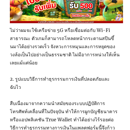
ไม่ว่าผมจะใช้เครือข่าย 5G หรือเชื่อมต่อกับ Wi-Fi
สาธารณะ ตัวเกมก็สามารถโหลดหน้ากระดานสปินขึ้
นมาได้อย่างรวดเร็ว จังหวะการหมุนและการหยุดของ
วงล้อเป็นไปอย่างเป็นธรรมชาติ ไม่มีอาการหน่วงให้เห็น
เลยแม้แต่น้อย
2. รูปแบบวิธีการทำธุรกรรมการเงินที่ปลอดภัยและ
ฉับไว
สืบเนื่องมาจากความนำสมัยของระบบปฏิบัติการ
โทรศัพท์เคลื่อนที่ในปัจจุบัน ทำให้การผูกบัญชีธนาคาร
หรือแอปพลิเคชัน True Wallet ทำได้อย่างไร้รอยต่อ
วิธีการทำธุรกรรมทางการเงินในแพลตฟอร์มนี้จึงก้าว