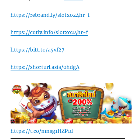
https://rebrand.ly/slotxo24hr-f
https://cutly.info/slotxo24hr-f
https://bitt.to/a5vf27
https://shorturl.asia/0hdgA
https://t.co/mnsg1HZP1d