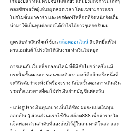
เกมยิงปลา ที่นี่มีครบจบในที่เดียว แถมยังมีกิจกรรมเด็ดๆ
คอยซัพพอร์ตผู้เล่นอยู่ตลอดเวลา โดยเฉพาะการแจก
โปรโมชั่นบาคาร่า และเครดิตฟรีสล็อตที่จัดหนักจัดเต็ม
นำมาใช้เป็นทุนต่อยอดได้กำไรได้ยาวๆเลยครับผม
สูตรลับทำเงินที่ผมใช้บน
สล็อตออนไลน์
ลิขสิทธิ์แท้ไม่
ผ่านเอเย่นต์ โปร่งใสได้เงินง่าย ทำเงินไม่หยุด
การเล่นกับเว็บสล็อตออนไลน์ ที่ดีมีชัยไปกว่าครึ่ง แม้
กระนั้นขั้นตอนการเล่นของตัวเราเองก็คืออีกครึ่งหนึ่งที่
จะวินิจฉัยว่าจะมั่งมีหรือจะร่วง นี่เป็นขั้นตอนการเดินเงิน
รวมทั้งแนวทางที่ผมใช้ทำเงินฝากบัญชีแต่ละวัน
• แบ่งรูปร่างเงินทุนอย่างเห็นได้ชัด: ผมจะแบ่งเงินทุน
ออกเป็น 3 ส่วนส่วนแรกใช้ปั่น สล็อต888 เพื่อล่ารางวัล
แจ็คพอต ส่วนลำดับที่สองเก็บไว้สู้ในเกมคาสิโนสด และ