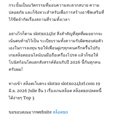
กระนั้นเป็นนวัตกรรมที่มอบความสะดวกสบาย ความ
ปลอดภัย และก็จังหวะสำหรับเพื่อการสร้างอาชีพเสริมที่
ไร้ขีดจำกัดเรื่องสถานที่รวมทั้งเวลา
อย่างไรก็ตาม slotxo24hr สิ่งสำคัญที่สุดที่ผมอยากจะ
เน้นตบท้ายไว้เป็น ระเบียบรวมทั้งความรับผิดชอบต่อตัว
เองในการลงทุน ขอให้เพื่อนฝูงๆทุกคนครึกครื้นไปกับ
เกมสล็อตออนไลน์บนมือถือเครื่องโปรด แล้วก็ขอให้
โบนัสก้อนโตแตกสังสรรค์ต้อนรับปี 2026 นี้กันทุกคน
ครับผม!
ทางเข้า สล็อตเว็บตรง slotxo slotxo24hrf.com 19
มิ.ย. 2026 Julie ยืน 1 เรื่องเกมสล็อต สล็อตxoปลดหนี้
ได้ง่ายๆ Top 3
ขอขอบคุณมากwebsite
สล็อตxo