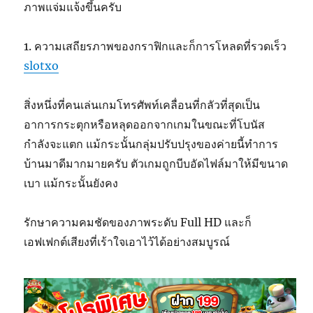
ภาพแจ่มแจ้งขึ้นครับ
1. ความเสถียรภาพของกราฟิกและก็การโหลดที่รวดเร็ว
slotxo
สิ่งหนึ่งที่คนเล่นเกมโทรศัพท์เคลื่อนที่กลัวที่สุดเป็น
อาการกระตุกหรือหลุดออกจากเกมในขณะที่โบนัส
กำลังจะแตก แม้กระนั้นกลุ่มปรับปรุงของค่ายนี้ทำการ
บ้านมาดีมากมายครับ ตัวเกมถูกบีบอัดไฟล์มาให้มีขนาด
เบา แม้กระนั้นยังคง
รักษาความคมชัดของภาพระดับ Full HD และก็
เอฟเฟกต์เสียงที่เร้าใจเอาไว้ได้อย่างสมบูรณ์