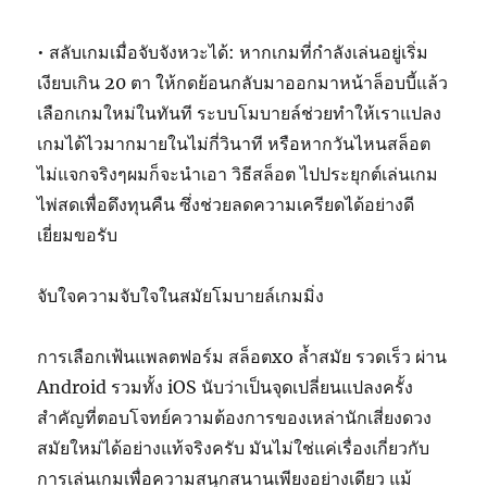
• สลับเกมเมื่อจับจังหวะได้: หากเกมที่กำลังเล่นอยู่เริ่ม
เงียบเกิน 20 ตา ให้กดย้อนกลับมาออกมาหน้าล็อบบี้แล้ว
เลือกเกมใหม่ในทันที ระบบโมบายล์ช่วยทำให้เราแปลง
เกมได้ไวมากมายในไม่กี่วินาที หรือหากวันไหนสล็อต
ไม่แจกจริงๆผมก็จะนำเอา วิธีสล็อต ไปประยุกต์เล่นเกม
ไพ่สดเพื่อดึงทุนคืน ซึ่งช่วยลดความเครียดได้อย่างดี
เยี่ยมขอรับ
จับใจความจับใจในสมัยโมบายล์เกมมิ่ง
การเลือกเฟ้นแพลตฟอร์ม สล็อตxo ล้ำสมัย รวดเร็ว ผ่าน
Android รวมทั้ง iOS นับว่าเป็นจุดเปลี่ยนแปลงครั้ง
สำคัญที่ตอบโจทย์ความต้องการของเหล่านักเสี่ยงดวง
สมัยใหม่ได้อย่างแท้จริงครับ มันไม่ใช่แค่เรื่องเกี่ยวกับ
การเล่นเกมเพื่อความสนุกสนานเพียงอย่างเดียว แม้