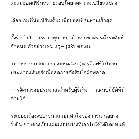
สะสมยอดเทิร์นหลายรอบโดยลดความเปลี่ยนแปลง
เลือกเกมที่นับเทิร์นเต็ม: เพื่อยอดเทิร์นผ่านเร็วสุด
ตั้งข้อจำกัดการขาดทุน: หยุดถ้าหากขาดทุนถึงระดับที่
กำหนด ตัวอย่างเช่น 25–30% ของงบ
แยกงบประมาณ: แยกงบทดสอบ (เครดิตฟรี) กับงบ
ประมาณเงินจริงเพื่อลดการตัดสินใจผิดพลาด
การจัดการงบประมาณสำหรับผู้ริเริ่ม — แผนปฏิบัติที่ทำ
ตามได้
ระเบียบเรื่องงบประมาณเป็นหัวใจของการเล่นอย่าง
ยั่งยืน ข้างล่างเป็นแผนแบบอย่างที่เอาไปใช้ได้โดยทันที