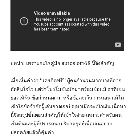
บทนำ: เพราะอะไรคู่มือ autoslot168 นี้จึงสำคัญ
เมื่อเห็นคำว่า “เครดิตฟรี” ผู้คนจำนวนมากบางทีอาจ
ตัดสินใจไว แต่ว่าโปรโมชั่นมักมาพร้อมข้อแม้ อาทิเช่น
ยอดเทิร์น ข้อกำหนดเกม หรือข้อละเว้นการถอน แม้ไม่
เข้าใจข้อจำกัดผู็เล่นอาจเจอปัญหาเมื่อจะเบิกเงิน เนื้อหา
นี้จึงสรุปขั้นตอนสำคัญให้เข้าใจง่าย เหมาะสำหรับคน
เริ่มต้นและผู้ที่ปรารถนาปรับกลยุทธ์เพื่อเล่นอย่าง
ปลอดภัยแล้วก็คุ้มค่า