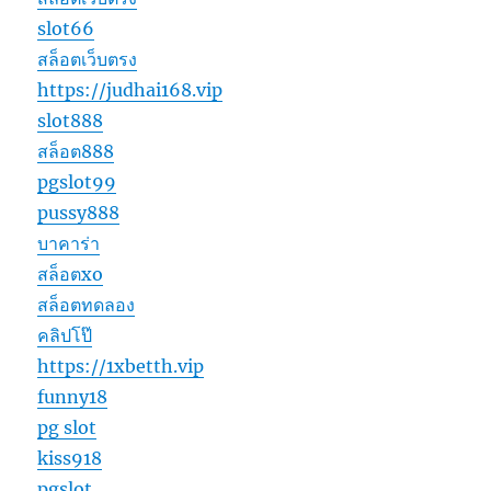
slot66
สล็อตเว็บตรง
https://judhai168.vip
slot888
สล็อต888
pgslot99
pussy888
บาคาร่า
สล็อตxo
สล็อตทดลอง
คลิปโป๊
https://1xbetth.vip
funny18
pg slot
kiss918
pgslot