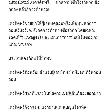
autoslot168 เครดิตฟรี — ทำความเข้าใจจำพวก ข้อ
ตกลง แล้วก็การคำนวณ
เครดิตฟรีช่วยทำให้ผู้เล่นทดสอบหรือเพิ่มทุน แต่การ
ถอนเงินจริงจะสังกัดการทำตามข้อจำกัด โดยเฉพาะ
ยอดเทิร์น (wager) และแผนการการนับเทิร์นของเกม
แต่ละประเภท
ประเภทเครดิตฟรีที่มักพบ
เครดิตฟรีต้อนรับ: สำหรับผู้เล่นใหม่ มักมียอดเทิร์นก่อน
ถอน
เครดิตฟรีฝากทีแรก: โบนัสตามเปอร์เซ็นต์ของยอดฝาก
เครดิตฟรีกิจกรรม: แจกผ่านแคมเปญหรือรหัส