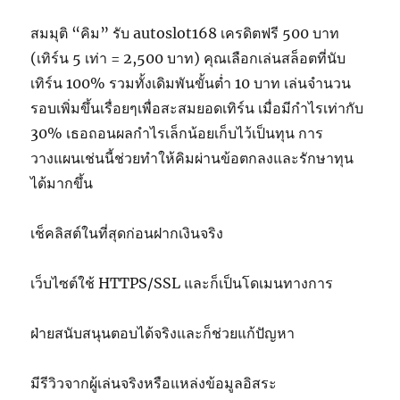
สมมุติ “คิม” รับ autoslot168 เครดิตฟรี 500 บาท
(เทิร์น 5 เท่า = 2,500 บาท) คุณเลือกเล่นสล็อตที่นับ
เทิร์น 100% รวมทั้งเดิมพันขั้นต่ำ 10 บาท เล่นจำนวน
รอบเพิ่มขึ้นเรื่อยๆเพื่อสะสมยอดเทิร์น เมื่อมีกำไรเท่ากับ
30% เธอถอนผลกำไรเล็กน้อยเก็บไว้เป็นทุน การ
วางแผนเช่นนี้ช่วยทำให้คิมผ่านข้อตกลงและรักษาทุน
ได้มากขึ้น
เช็คลิสต์ในที่สุดก่อนฝากเงินจริง
เว็บไซต์ใช้ HTTPS/SSL และก็เป็นโดเมนทางการ
ฝ่ายสนับสนุนตอบได้จริงและก็ช่วยแก้ปัญหา
มีรีวิวจากผู้เล่นจริงหรือแหล่งข้อมูลอิสระ