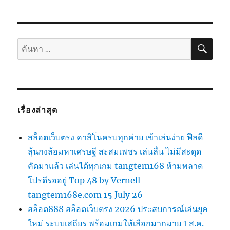
ค้นห
ค้นหา:
เรื่องล่าสุด
สล็อตเว็บตรง คาสิโนครบทุกค่าย เข้าเล่นง่าย ฟีลดี
ลุ้นกงล้อมหาเศรษฐี สะสมเพชร เล่นลื่น ไม่มีสะดุด
คัดมาแล้ว เล่นได้ทุกเกม tangtem168 ห้ามพลาด
โปรดีรออยู่ Top 48 by Vernell
tangtem168e.com 15 July 26
สล็อต888 สล็อตเว็บตรง 2026 ประสบการณ์เล่นยุค
ใหม่ ระบบเสถียร พร้อมเกมให้เลือกมากมาย 1 ส.ค.