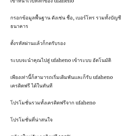
เข้าหน้าเว็บหลักของ ufaheno
กรอกข้อมูลพื้นฐาน ดังเช่น ชื่อ, เบอร์โทร รวมทั้งบัญชี
ธนาคาร
ตั้งรหัสผ่านแล้วก็กดรับรอง
ระบบจะนำคุณไปสู่ ufaheno เข้าระบบ อัตโนมัติ
เพียงเท่านี้ก็สามารถเริ่มเดิมพันและก็รับ ufaheno
เครดิตฟรี ได้ในทันที
โปรโมชั่นรวมทั้งเครดิตฟรีจาก ufaheno
โปรโมชั่นที่น่าสนใจ