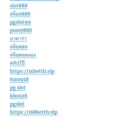
slot888
สล็อต888
pgslot99
pussy888
บาคาร่า
สล็อตxo
สล็อตทดลอง
คลิปโป๊
https://1xbetth.vip
funny18
pg slot
kiss918
pgslot
https://188betth.vip