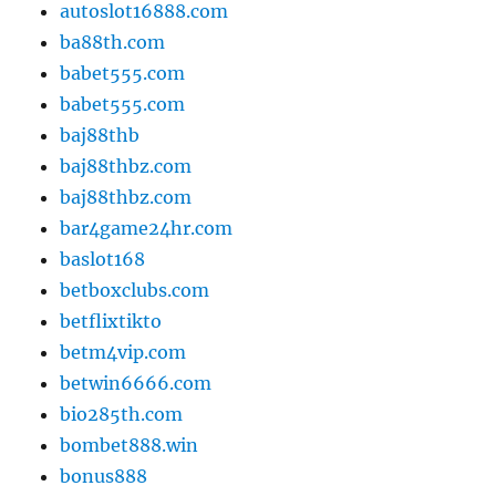
autoslot16888.com
ba88th.com
babet555.com
babet555.com
baj88thb
baj88thbz.com
baj88thbz.com
bar4game24hr.com
baslot168
betboxclubs.com
betflixtikto
betm4vip.com
betwin6666.com
bio285th.com
bombet888.win
bonus888