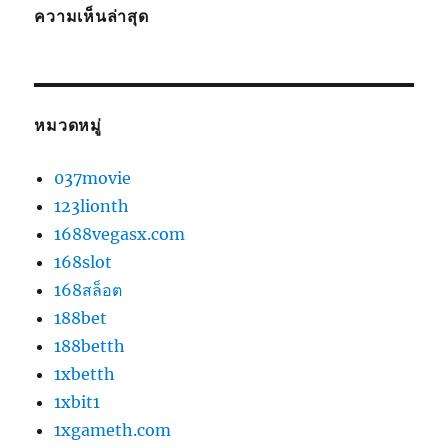
ความเห็นล่าสุด
หมวดหมู่
037movie
123lionth
1688vegasx.com
168slot
168สล็อต
188bet
188betth
1xbetth
1xbit1
1xgameth.com