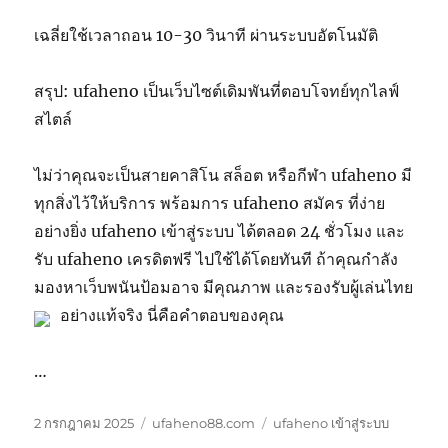
เฉลี่ยใช้เวลาถอน 10-30 วินาที ผ่านระบบอัตโนมัติ
สรุป: ufaheno เป็นเว็บไซต์เดิมพันที่ตอบโจทย์ทุกไลฟ์
สไตล์
ไม่ว่าคุณจะเป็นสายคาสิโน สล็อต หรือกีฬา ufaheno มี
ทุกสิ่งไว้ให้บริการ พร้อมการ ufaheno สมัคร ที่ง่าย
อย่างยิ่ง ufaheno เข้าสู่ระบบ ได้ตลอด 24 ชั่วโมง และ
รับ ufaheno เครดิตฟรี ไปใช้ได้โดยทันที ถ้าคุณกำลัง
มองหาเว็บพนันป้อมอาจ มีคุณภาพ และรองรับผู้เล่นไทย
อย่างแท้จริง นี่คือคำตอบของคุณ
…
เขียน
หมวด
ป้าย
2 กรกฎาคม 2025
ufaheno88.com
ufaheno เข้าสู่ระบบ
เมื่อ
หมู่
กำกับ