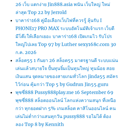
26 เว็บ แตกง่าย Jin888.asia พนัน เว็บใหญ่ ใหม่
ล่าสุด Top 22 by Jerrold
บาคาร่า168 คู่มือเลือกเว็บไพ่ที่ควรรู้ ลุ้นรับ I
PHONE17 PRO MAX ระบบอัตโนมัติเจ้าแรก เว็บดี
มีโต๊ะให้เลือกเยอะ บาคาร่า168 เปิดเกมไว รับโปร
ใหญ่ไปเลย Top 97 by Luther sexy168c.com 30
ก.ค. 2026
สล็อต55 1 กันยา 26 สล็อต55 มาตรฐานดี ระบบแน่น
เล่นแล้วสบายใจ ปั้นทุนจิ๋มเป็นทุนใหญ่ ทุนน้อย สอย
เงินแสน จุดหมายของสายเกมทั่วโลก jinda55 สมัคร
ไว้ก่อน คุ้มกว่า Top 5 by Gudrun Jin55.guru
พุซซี่888 Pussy888play.me 16 September 69
พุซซี่888 สล็อตออนไลน์ โลกแห่งความสนุก ที่เหนือ
กว่า ทุกยอดฝาก 5% เกมสล็อต คาสิโนออนไลน์ คน
เล่นไม่ต่ำกว่าแสนทุกวัน pussy888 รอไม่ได้ ต้อง
ลอง Top 8 by Kennith