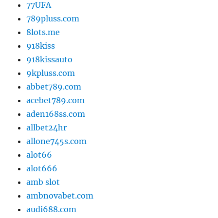
77UFA
789pluss.com
8lots.me
918kiss
918kissauto
9kpluss.com
abbet789.com
acebet789.com
aden168ss.com
allbet24hr
allone745s.com
alot66
alot666
amb slot
ambnovabet.com
audi688.com