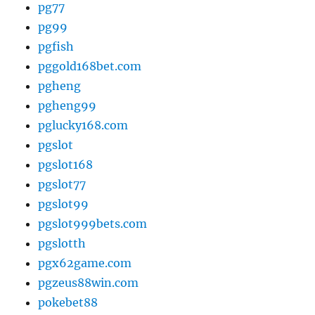
pg77
pg99
pgfish
pggold168bet.com
pgheng
pgheng99
pglucky168.com
pgslot
pgslot168
pgslot77
pgslot99
pgslot999bets.com
pgslotth
pgx62game.com
pgzeus88win.com
pokebet88