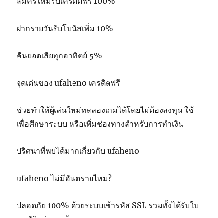
สมัครใหม่รับเครดิตฟรี 100%
ฝากรายวันรับโบนัสเพิ่ม 10%
คืนยอดเสียทุกอาทิตย์ 5%
จุดเด่นของ ufaheno เครดิตฟรี
ช่วยทำให้ผู้เล่นใหม่ทดลองเกมได้โดยไม่ต้องลงทุน ใช้
เพื่อศึกษาระบบ หรือเพิ่มช่องทางสำหรับการทำเงิน
ปริศนาที่พบได้มากเกี่ยวกับ ufaheno
ufaheno ไม่มีอันตรายไหม?
ปลอดภัย 100% ด้วยระบบเข้ารหัส SSL รวมทั้งได้รับใบ