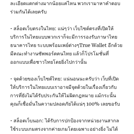
ละเอียดแตกต่างมากน้อยแค่ไหน พวกเรามาหาคำตอบ
ร่วมกันได้เลยครับ
• สล็อตเว็บตรงในไทย: แน่ๆว่า เว็บไซต์ตรงที่เปิดให้
บริการในไทยแบบพวกเราก็จะมีการรองรับภาษาไทย
ธนาคารไทย ระบบพร้อมเพย์ต่างๆTrue Wallet อีกด้วย
มีคณะทำงานซัพพอร์ตคนไทย แล้วก็โปรโมชั่นที่
ออกแบบเพื่อชาวไทยโดยยิ่งไปกว่านั้น
• จุดด้วยของเว็บไซต์ไทย: แน่นอนนะครับว่า เว็บที่เปิด
ให้บริการในไทยแบบเราอาจมีจุดด้วยในเรื่องเกี่ยวกับ
การที่ยังไม่ได้รับประกันให้ไม่ผิดกฎหมาย แม้กระนั้น
คุณก็เชื่อมั่นในความปลอดภัยได้แน่ๆ 100% เลยขอรับ
• สล็อตเว็บนอก: ได้รับการปกป้องจากหน่วยงานสากล
ใช้ระบบเกมตรงจากค่ายเกมโดยเฉพาะอย่างยิ่ง ไม่ได้