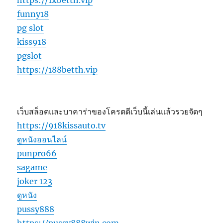
funny18
pg slot
kiss918
pgslot
https://188betth.vip
เว็บสล็อตและบาคาร่าของโครตดีเว็บนี้เล่นแล้วรวยจัดๆ
https://918kissauto.tv
ดูหนังออนไลน์
punpro66
sagame
joker 123
ดูหนัง
pussy888
https://pussy888win.com