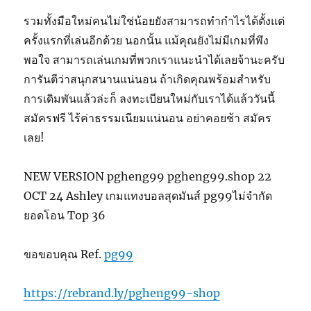
รวมทั้งมือใหม่คนไม่ใช่น้อยยังสามารถทำกำไรได้ตั้งแต่
ครั้งแรกที่เล่นอีกด้วย นอกนั้น แม้คุณยังไม่มีเกมที่พึง
พอใจ สามารถเล่นเกมที่พวกเราแนะนำได้เลยจ้านะครับ
การันตีว่าสนุกสนานแน่นอน ถ้าเกิดคุณพร้อมสำหรับ
การเดิมพันแล้วล่ะก็ ลงทะเบียนใหม่กับเราได้แล้ววันนี้
สมัครฟรี ไร้ค่าธรรมเนียมแน่นอน อย่าคอยช้า สมัคร
เลย!
NEW VERSION pgheng99 pgheng99.shop 22
OCT 24 Ashley เกมแทงบอลสุดมันส์ pg99ไม่จำกัด
ยอดโอน Top 36
ขอขอบคุณ Ref.
pg99
https://rebrand.ly/pgheng99-shop