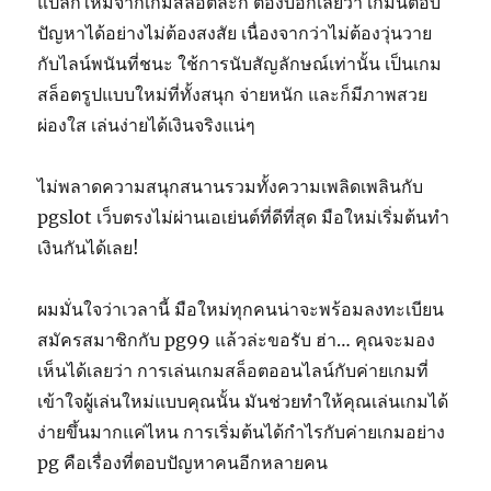
แปลกใหม่จากเกมสล็อตล่ะก็ ต้องบอกเลยว่า เกมนี้ตอบ
ปัญหาได้อย่างไม่ต้องสงสัย เนื่องจากว่าไม่ต้องวุ่นวาย
กับไลน์พนันที่ชนะ ใช้การนับสัญลักษณ์เท่านั้น เป็นเกม
สล็อตรูปแบบใหม่ที่ทั้งสนุก จ่ายหนัก และก็มีภาพสวย
ผ่องใส เล่นง่ายได้เงินจริงแน่ๆ
ไม่พลาดความสนุกสนานรวมทั้งความเพลิดเพลินกับ
pgslot เว็บตรงไม่ผ่านเอเย่นต์ที่ดีที่สุด มือใหม่เริ่มต้นทำ
เงินกันได้เลย!
ผมมั่นใจว่าเวลานี้ มือใหม่ทุกคนน่าจะพร้อมลงทะเบียน
สมัครสมาชิกกับ pg99 แล้วล่ะขอรับ ฮ่า… คุณจะมอง
เห็นได้เลยว่า การเล่นเกมสล็อตออนไลน์กับค่ายเกมที่
เข้าใจผู้เล่นใหม่แบบคุณนั้น มันช่วยทำให้คุณเล่นเกมได้
ง่ายขึ้นมากแค่ไหน การเริ่มต้นได้กำไรกับค่ายเกมอย่าง
pg คือเรื่องที่ตอบปัญหาคนอีกหลายคน