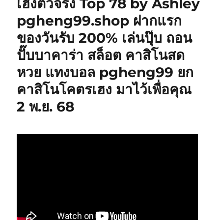
เฮงตัวจริง Top 78 by Ashley
pgheng99.shop ฝากแรก
ของวันรับ 200% เล่นปุ๊บ ถอน
ปั๊บบาคาร่า สล็อต คาสิโนสด
หวย แทงบอล pgheng99 ยก
คาสิโนโคตรเฮง มาไว้เพื่อคุณ
2 พ.ย. 68