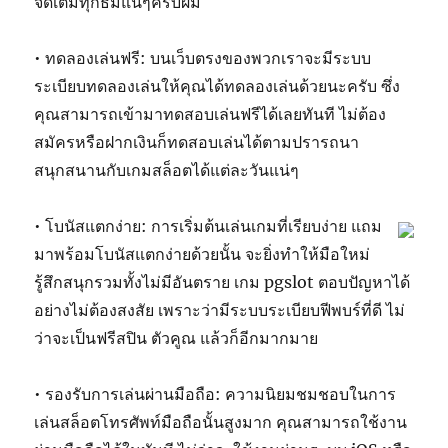
จัดเต็มทุกธีมแน่ๆครับผม
• ทดลองเล่นฟรี: บนเว็บตรงของพวกเราจะมีระบบ
ระเบียบทดลองเล่นให้คุณได้ทดลองเล่นด้วยนะครับ ซึ่ง
คุณสามารถเข้ามาทดสอบเล่นฟรีได้เลยทันที ไม่ต้อง
สมัครหรือฝากเงินก็ทดสอบเล่นได้ตามปรารถนา
สนุกสนานกับเกมสล็อตได้แต่ละวันแน่ๆ
• โบนัสแตกง่าย: การเริ่มต้นเล่นเกมที่เรียบง่าย แถม
มาพร้อมโบนัสแตกง่ายด้วยนั้น จะยิ่งทำให้มือใหม่
รู้สึกสนุกรวมทั้งไม่มีอันตราย เกม pgslot ตอบปัญหาได้
อย่างไม่ต้องสงสัย เพราะว่ามีระบบระเบียบฟีพบร์ที่ดี ไม่
ว่าจะเป็นฟรีสปิน ตัวคูณ แล้วก็อีกมากมาย
• รองรับการเล่นผ่านมือถือ: ความนิยมชมชอบในการ
เล่นสล็อตโทรศัพท์มือถือนั้นสูงมาก คุณสามารถใช้งาน