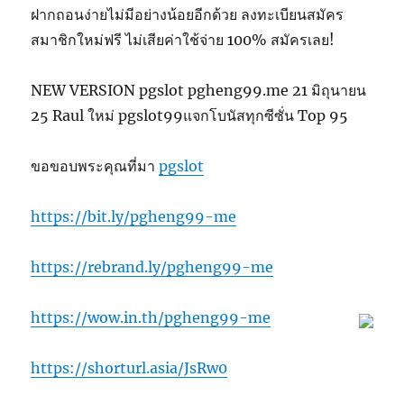
ฝากถอนง่ายไม่มีอย่างน้อยอีกด้วย ลงทะเบียนสมัคร
สมาชิกใหม่ฟรี ไม่เสียค่าใช้จ่าย 100% สมัครเลย!
NEW VERSION pgslot pgheng99.me 21 มิถุนายน
25 Raul ใหม่ pgslot99แจกโบนัสทุกซีซั่น Top 95
ขอขอบพระคุณที่มา
pgslot
https://bit.ly/pgheng99-me
https://rebrand.ly/pgheng99-me
https://wow.in.th/pgheng99-me
https://shorturl.asia/JsRw0