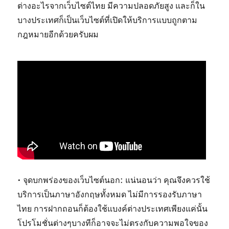
ต่างอะไรจากเว็บไซต์ไทย มีความปลอดภัยสูง และก็ใน
บางประเทศก็เป็นเว็บไซต์ที่เปิดให้บริการแบบถูกตาม
กฎหมายอีกด้วยครับผม
• จุดบกพร่องของเว็บไซต์นอก: แน่นอนว่า คุณจึงควรใช้
บริการเป็นภาษาอังกฤษทั้งหมด ไม่มีการรองรับภาษา
ไทย การฝากถอนก็ต้องใช้แบงค์ต่างประเทศเพียงแค่นั้น
โปรโมชั่นต่างๆบางทีก็อาจจะไม่ตรงกับความพอใจของ