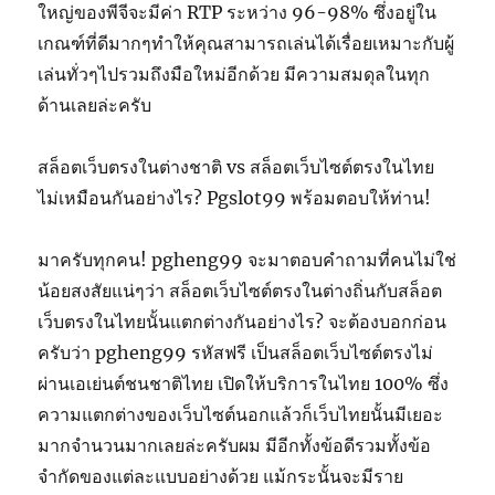
ใหญ่ของพีจีจะมีค่า RTP ระหว่าง 96-98% ซึ่งอยู่ใน
เกณฑ์ที่ดีมากๆทำให้คุณสามารถเล่นได้เรื่อยเหมาะกับผู้
เล่นทั่วๆไปรวมถึงมือใหม่อีกด้วย มีความสมดุลในทุก
ด้านเลยล่ะครับ
สล็อตเว็บตรงในต่างชาติ vs สล็อตเว็บไซต์ตรงในไทย
ไม่เหมือนกันอย่างไร? Pgslot99 พร้อมตอบให้ท่าน!
มาครับทุกคน! pgheng99 จะมาตอบคำถามที่คนไม่ใช่
น้อยสงสัยแน่ๆว่า สล็อตเว็บไซต์ตรงในต่างถิ่นกับสล็อต
เว็บตรงในไทยนั้นแตกต่างกันอย่างไร? จะต้องบอกก่อน
ครับว่า pgheng99 รหัสฟรี เป็นสล็อตเว็บไซต์ตรงไม่
ผ่านเอเย่นต์ชนชาติไทย เปิดให้บริการในไทย 100% ซึ่ง
ความแตกต่างของเว็บไซต์นอกแล้วก็เว็บไทยนั้นมีเยอะ
มากจำนวนมากเลยล่ะครับผม มีอีกทั้งข้อดีรวมทั้งข้อ
จำกัดของแต่ละแบบอย่างด้วย แม้กระนั้นจะมีราย