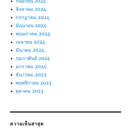
กันยายน 2024
สิงหาคม 2024
กรกฎาคม 2024
มิถุนายน 2024
พฤษภาคม 2024
เมษายน 2024
มีนาคม 2024
กุมภาพันธ์ 2024
มกราคม 2024
ธันวาคม 2023
พฤศจิกายน 2023
ตุลาคม 2023
ความเห็นล่าสุด