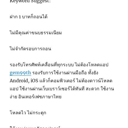
Keyword Suggest:
ฝาก 1 บาทก็ถอนได้
ไม่มีคุณค่าขนบธรรมเนียม
ไม่จำกัดรอบการถอน
รองรับโทรศัพท์เคลื่อนที่ทุกระบบ ไม่ต้องโหลดแอป
gem99th
รองรับการใช้งานผ่านมือถือ ทั้งยัง
Android, iOS แล้วก็คอมพิวเตอร์ ไม่ต้องดาวน์โหลด
แอป ใช้งานผ่านเว็บเบราว์เซอร์ได้ทันที สะดวก ใช้งาน
ง่าย อินเทอร์เฟซภาษาไทย
โหลดไว ไม่กระตุก