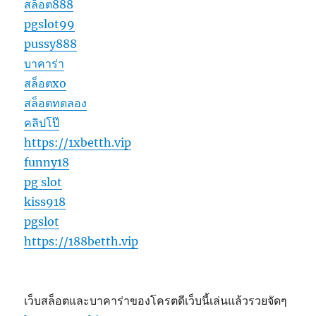
สล็อต888
pgslot99
pussy888
บาคาร่า
สล็อตxo
สล็อตทดลอง
คลิปโป๊
https://1xbetth.vip
funny18
pg slot
kiss918
pgslot
https://188betth.vip
เว็บสล็อตและบาคาร่าของโครตดีเว็บนี้เล่นแล้วรวยจัดๆ