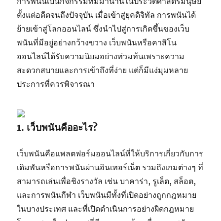
การพนันเป็นกิจกรรมที่มีมานานในประวัติศาสตร์มนุษย์
ตั้งแต่อดีตจนถึงปัจจุบัน เมื่อเข้าสู่ยุคดิจิทัล การพนันได้
ย้ายเข้าสู่โลกออนไลน์ ซึ่งนำไปสู่การเกิดขึ้นของเว็บ
พนันที่มีอยู่อย่างกว้างขวาง เว็บพนันหรือคาสิโน
ออนไลน์ได้รับความนิยมอย่างท่วมท้นเพราะความ
สะดวกสบายและการเข้าถึงที่ง่าย แต่ก็มีแง่มุมหลาย
ประการที่ควรพิจารณา
1. เว็บพนันคืออะไร?
เว็บพนันคือแพลตฟอร์มออนไลน์ที่ให้บริการเกี่ยวกับการ
เดิมพันหรือการพนันผ่านอินเทอร์เน็ต รวมถึงเกมต่างๆ ที่
สามารถเล่นเพื่อชิงรางวัล เช่น บาคาร่า, รูเล็ต, สล็อต,
และการพนันกีฬา เว็บพนันมีทั้งที่เปิดอย่างถูกกฎหมาย
ในบางประเทศ และที่เปิดดำเนินการอย่างผิดกฎหมาย