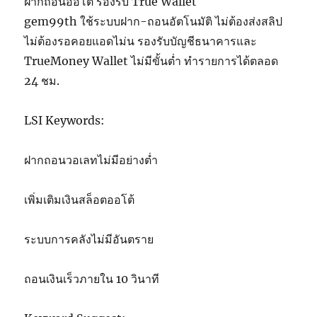
ฝากถอนออโต้ รองรับ True Wallet
gem99th ใช้ระบบฝาก-ถอนอัตโนมัติ ไม่ต้องส่งสลิป
ไม่ต้องรอคอยแอดไม่น รองรับบัญชีธนาคารและ
TrueMoney Wallet ไม่มีขั้นต่ำ ทำรายการได้ตลอด
24 ชม.
LSI Keywords:
ฝากถอนวอเลทไม่มีอย่างต่ำ
เพิ่มเติมเงินสล็อตออโต้
ระบบการคลังไม่มีอันตราย
ถอนเงินเร็วภายใน 10 วินาที