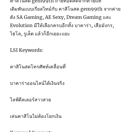
คาสิโนสด gem99th ถ่ายทอดสดจากค่ายแท้
เดิมพันแบบเรียลไทม์กับ คาสิโนสด gem99th จากค่าย
ดัง SA Gaming, AE Sexy, Dream Gaming และ
Evolution มีให้เลือกครบอีกทั้ง บาคาร่า, เสือมังกร,
ไฮโล, รูเล็ต แล้วก็อีกเยอะแยะ
LSI Keywords:
คาสิโนสดโทรศัพท์เคลื่อนที่
บาคาร่าออนไลน์ได้เงินจริง
ไลฟ์ดีลเลอร์สาวสวย
เล่นคาสิโนไม่ต้องโยกเงิน