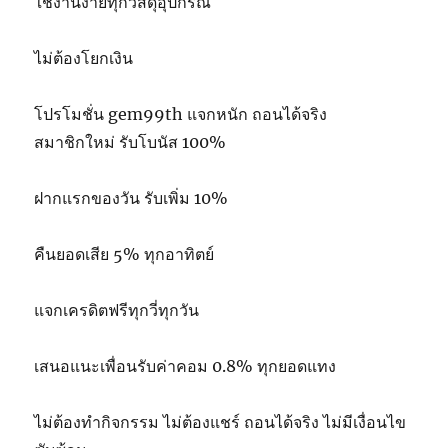
ใช้งานง่ายทุกวัสดุอุปกรณ์
ไม่ต้องโยกเงิน
โปรโมชั่น gem99th แจกหนัก ถอนได้จริง
สมาชิกใหม่ รับโบนัส 100%
ฝากแรกของวัน รับเพิ่ม 10%
คืนยอดเสีย 5% ทุกอาทิตย์
แจกเครดิตฟรีทุกวี่ทุกวัน
เสนอแนะเพื่อนรับค่าคอม 0.8% ทุกยอดแทง
ไม่ต้องทำกิจกรรม ไม่ต้องแชร์ ถอนได้จริง ไม่มีเงื่อนไข