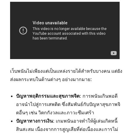
เว็บพนันไม่เพียงแต่เป็นแหล่งรายได้สำหรับบางคน แต่ยัง
ส่งผลกระทบในด้านต่างๆ อย่างมากมาย:
ปัญหาพฤติกรรมและสุขภาพจิต
: การพนันเกินพอดี
อาจนำไปสู่การเสพติด ซึ่งสัมพันธ์กับปัญหาสุขภาพจิ
ตอื่นๆ เช่น วิตกกังวลและภาวะซึมเศร้า
ปัญหาทางการเงิน
: เกมพนันอาจทำให้ผู้เล่นเกิดหนี้
สินสะสม เนื่องจากการสูญเสียที่ต่อเนื่องและการไม่