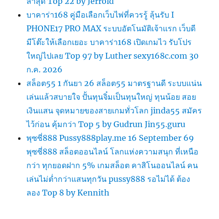
ล่าสุด Top 22 by Jerrold
บาคาร่า168 คู่มือเลือกเว็บไพ่ที่ควรรู้ ลุ้นรับ I
PHONE17 PRO MAX ระบบอัตโนมัติเจ้าแรก เว็บดี
มีโต๊ะให้เลือกเยอะ บาคาร่า168 เปิดเกมไว รับโปร
ใหญ่ไปเลย Top 97 by Luther sexy168c.com 30
ก.ค. 2026
สล็อต55 1 กันยา 26 สล็อต55 มาตรฐานดี ระบบแน่น
เล่นแล้วสบายใจ ปั้นทุนจิ๋มเป็นทุนใหญ่ ทุนน้อย สอย
เงินแสน จุดหมายของสายเกมทั่วโลก jinda55 สมัคร
ไว้ก่อน คุ้มกว่า Top 5 by Gudrun Jin55.guru
พุซซี่888 Pussy888play.me 16 September 69
พุซซี่888 สล็อตออนไลน์ โลกแห่งความสนุก ที่เหนือ
กว่า ทุกยอดฝาก 5% เกมสล็อต คาสิโนออนไลน์ คน
เล่นไม่ต่ำกว่าแสนทุกวัน pussy888 รอไม่ได้ ต้อง
ลอง Top 8 by Kennith