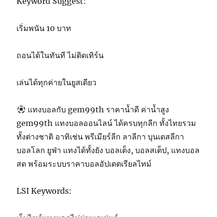
Keyword Suggest:
เริ่มพนัน 10 บาท
ถอนได้ในทันที ไม่ติดเทิร์น
เล่นได้ทุกค่ายในยูสเดียว
แทงบอลกับ gem99th ราคาน้ำดี ค่าน้ำสูง
gem99th แทงบอลออนไลน์ ได้ครบทุกลีก ทั้งไทยรวม
ทั้งต่างชาติ อาทิเช่น พรีเมียร์ลีก ลาลีกา บุนเดสลีกา
บอลโลก ยูฟ่า แทงได้ทั้งยัง บอลเต็ง, บอลสเต็ป, แทงบอล
สด พร้อมระบบราคาบอลอัปเดตเรียลไทม์
LSI Keywords: