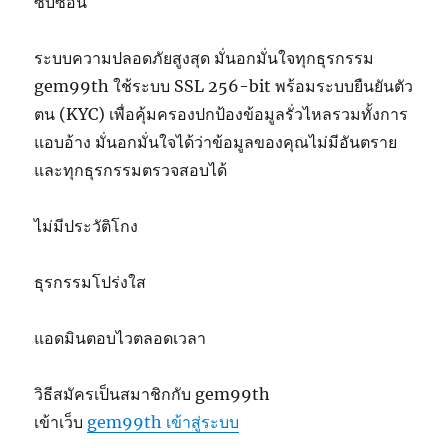
ซับซ้อน
ระบบความปลอดภัยสูงสุด มั่นอกมั่นใจทุกธุรกรรม
gem99th ใช้ระบบ SSL 256-bit พร้อมระบบยืนยันตัว
ตน (KYC) เพื่อคุ้มครองปกป้องข้อมูลรั่วไหลรวมทั้งการ
แอบอ้าง มั่นอกมั่นใจได้ว่าข้อมูลของคุณไม่มีอันตราย
และทุกธุรกรรมตรวจสอบได้
ไม่มีประวัติโกง
ธุรกรรมโปร่งใส
แอดมินตอบไวตลอดเวลา
วิธีสมัครเป็นสมาชิกกับ gem99th
เข้าเว็บ
gem99th เข้าสู่ระบบ