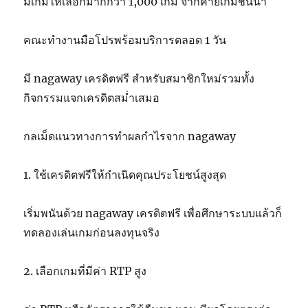
มีเกมให้เลือกมากกว่า 1,000 เกม จากค่ายเกมชั้นนำ
คณะทำงานมือโปรพร้อมบริการตลอด 1 วัน
มี nagaway เครดิตฟรี สำหรับสมาชิกใหม่รวมทั้ง
กิจกรรมแจกเครดิตสม่ำเสมอ
กลเม็ดแนวทางการทำผลกำไรจาก nagaway
1. ใช้เครดิตฟรีให้กำเนิดคุณประโยชน์สูงสุด
เริ่มพนันด้วย nagaway เครดิตฟรี เพื่อศึกษาระบบแล้วก็
ทดลองเล่นเกมก่อนลงทุนจริง
2. เลือกเกมที่มีค่า RTP สูง