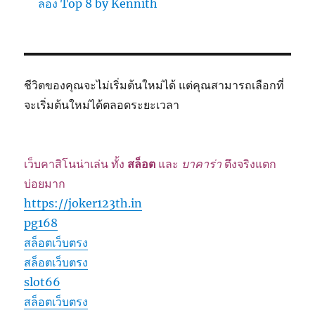
ลอง Top 8 by Kennith
ชีวิตของคุณจะไม่เริ่มต้นใหม่ได้ แต่คุณสามารถเลือกที่
จะเริ่มต้นใหม่ได้ตลอดระยะเวลา
เว็บคาสิโนน่าเล่น ทั้ง
สล็อต
และ
บาคาร่า
ตึงจริงแตก
บ่อยมาก
https://joker123th.in
pg168
สล็อตเว็บตรง
สล็อตเว็บตรง
slot66
สล็อตเว็บตรง