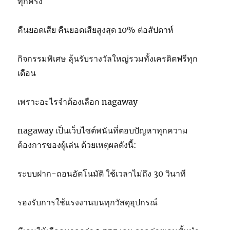
ทุกครั้ง
คืนยอดเสีย คืนยอดเสียสูงสุด 10% ต่อสัปดาห์
กิจกรรมพิเศษ ลุ้นรับรางวัลใหญ่รวมทั้งเครดิตฟรีทุก
เดือน
เพราะอะไรจำต้องเลือก nagaway
nagaway เป็นเว็บไซต์พนันที่ตอบปัญหาทุกความ
ต้องการของผู้เล่น ด้วยเหตุผลดังนี้:
ระบบฝาก-ถอนอัตโนมัติ ใช้เวลาไม่ถึง 30 วินาที
รองรับการใช้แรงงานบนทุกวัสดุอุปกรณ์