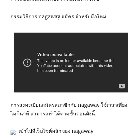
กรรมวิธีการ nagaway สมัคร สำหรับมือใหม่
การลงทะเบียนสมัครสมาชิกกับ nagaway ใช้เวลาเพียง
ไม่กี่นาที สามารถทำได้ตามขั้นตอนดังนี้:
เข้าไปที่เว็บไซต์หลักของ nagaway