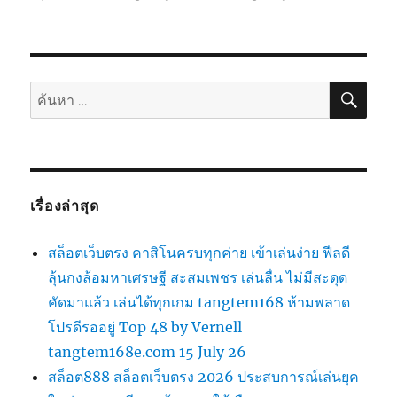
เมื่อ
หมู่
กำกับ
ค้นห
ค้นหา:
เรื่องล่าสุด
สล็อตเว็บตรง คาสิโนครบทุกค่าย เข้าเล่นง่าย ฟีลดี
ลุ้นกงล้อมหาเศรษฐี สะสมเพชร เล่นลื่น ไม่มีสะดุด
คัดมาแล้ว เล่นได้ทุกเกม tangtem168 ห้ามพลาด
โปรดีรออยู่ Top 48 by Vernell
tangtem168e.com 15 July 26
สล็อต888 สล็อตเว็บตรง 2026 ประสบการณ์เล่นยุค