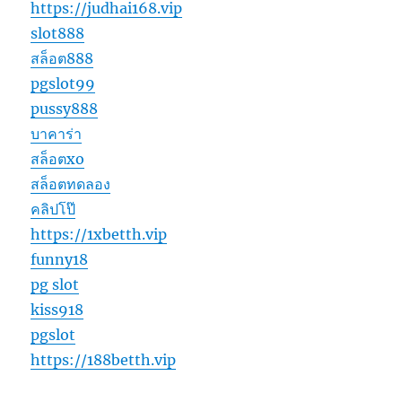
https://judhai168.vip
slot888
สล็อต888
pgslot99
pussy888
บาคาร่า
สล็อตxo
สล็อตทดลอง
คลิปโป๊
https://1xbetth.vip
funny18
pg slot
kiss918
pgslot
https://188betth.vip