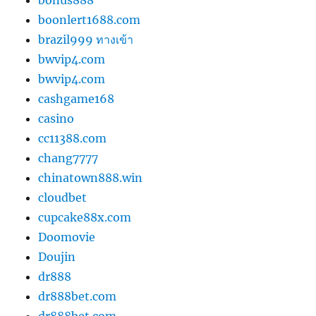
bonus888
boonlert1688.com
brazil999 ทางเข้า
bwvip4.com
bwvip4.com
cashgame168
casino
cc11388.com
chang7777
chinatown888.win
cloudbet
cupcake88x.com
Doomovie
Doujin
dr888
dr888bet.com