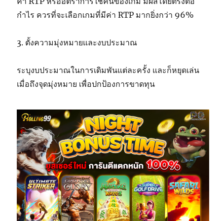
ค่า RTP หรืออัตราการใช้คืนของเกม มีผลโดยตรงต่อ
กำไร ควรที่จะเลือกเกมที่มีค่า RTP มากยิ่งกว่า 96%
3. ตั้งความมุ่งหมายและงบประมาณ
ระบุงบประมาณในการเดิมพันแต่ละครั้ง และก็หยุดเล่น
เมื่อถึงจุดมุ่งหมาย เพื่อปกป้องการขาดทุน