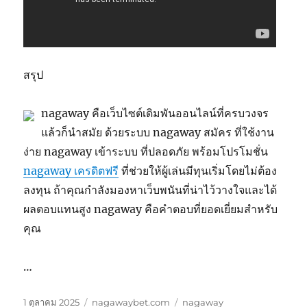
สรุป
nagaway คือเว็บไซต์เดิมพันออนไลน์ที่ครบวงจร
แล้วก็นำสมัย ด้วยระบบ nagaway สมัคร ที่ใช้งาน
ง่าย nagaway เข้าระบบ ที่ปลอดภัย พร้อมโปรโมชั่น
nagaway เครดิตฟรี
ที่ช่วยให้ผู้เล่นมีทุนเริ่มโดยไม่ต้อง
ลงทุน ถ้าคุณกำลังมองหาเว็บพนันที่น่าไว้วางใจและได้
ผลตอบแทนสูง nagaway คือคำตอบที่ยอดเยี่ยมสำหรับ
คุณ
…
เขียน
หมวด
ป้าย
1 ตุลาคม 2025
nagawaybet.com
nagaway