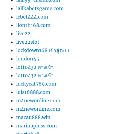
lala55-casino.com
lalikabetsgame.com
lcbet444.com
lionth168.com
live22
live22slot
lockdown168 เข้าสู่ระบบ
london45
lotto432 ทางเข้า
lotto432 ทางเข้า
luckycat789.com
luis16888.com
m4newonline.com
m4newonline.com
macau888.win
marinapluss.com