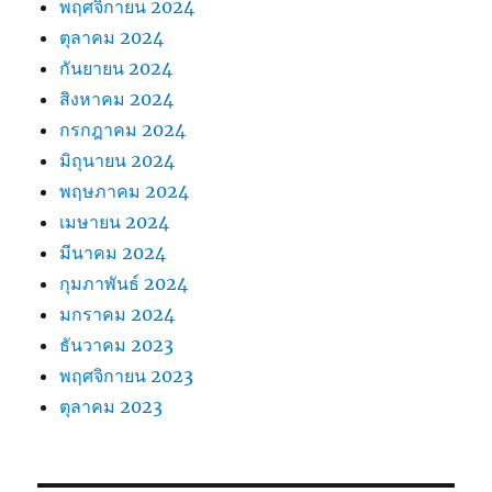
พฤศจิกายน 2024
ตุลาคม 2024
กันยายน 2024
สิงหาคม 2024
กรกฎาคม 2024
มิถุนายน 2024
พฤษภาคม 2024
เมษายน 2024
มีนาคม 2024
กุมภาพันธ์ 2024
มกราคม 2024
ธันวาคม 2023
พฤศจิกายน 2023
ตุลาคม 2023