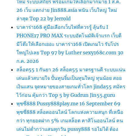
ใหม่ ระบบเสถียร พร้อมเกมให้เลือกมากมาย 1 ส.ค.
26 เว็บ แตกง่าย Jin888.asia พนัน เว็บใหญ่ ใหม่
ล่าสุด Top 22 by Jerrold
บาคาร่า168 คู่มือเลือกเว็บไพ่ที่ควรรู้ ลุ้นรับ I
PHONE17 PRO MAX ระบบอัตโนมัติเจ้าแรก เว็บดี
มีโต๊ะให้เลือกเยอะ บาคาร่า168 เปิดเกมไว รับโปร
ใหญ่ไปเลย Top 97 by Luther sexy168c.com 30
ก.ค. 2026
สล็อต55 1 กันยา 26 สล็อต55 มาตรฐานดี ระบบแน่น
เล่นแล้วสบายใจ ปั้นทุนจิ๋มเป็นทุนใหญ่ ทุนน้อย สอย
เงินแสน จุดหมายของสายเกมทั่วโลก jinda55 สมัคร
ไว้ก่อน คุ้มกว่า Top 5 by Gudrun Jin55.guru
พุซซี่888 Pussy888play.me 16 September 69
พุซซี่888 สล็อตออนไลน์ โลกแห่งความสนุก ที่เหนือ
กว่า ทุกยอดฝาก 5% เกมสล็อต คาสิโนออนไลน์ คน
เล่นไม่ต่ำกว่าแสนทุกวัน pussy888 รอไม่ได้ ต้อง