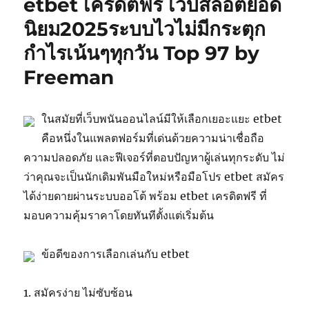
etbet เครดิตฟรี เว็บสล็อตยอด
นิยม2025ระบบไวไม่มีกระตุก
กำไรเน้นๆทุกวัน Top 97 by
Freeman
ในสมัยที่เว็บพนันออนไลน์มีให้เลือกเยอะแยะ etbet
คือหนึ่งในแพลตฟอร์มที่เด่นด้วยความน่าเชื่อถือ
ความปลอดภัย และฟีเจอร์ที่ตอบปัญหาผู้เล่นทุกระดับ ไม่
ว่าคุณจะเป็นนักเดิมพันมือใหม่หรือมือโปร etbet สมัคร
ได้ง่ายดายผ่านระบบออโต้ พร้อม etbet เครดิตฟรี ที่
มอบความคุ้มราคาโดยทันทีตั้งแต่เริ่มต้น
ข้อดีของการเลือกเล่นกับ etbet
1. สมัครง่าย ไม่ซับซ้อน