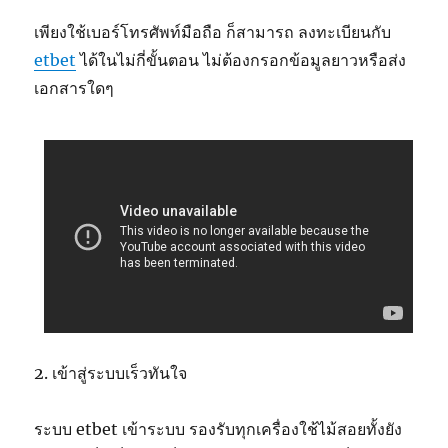
เพียงใช้เบอร์โทรศัพท์มือถือ ก็สามารถ ลงทะเบียนกับ
etbet
ได้ในไม่กี่ขั้นตอน ไม่ต้องกรอกข้อมูลยาวหรือส่ง
เอกสารใดๆ
2. เข้าสู่ระบบเร็วทันใจ
ระบบ etbet เข้าระบบ รองรับทุกเครื่องใช้ไม้สอยทั้งยัง