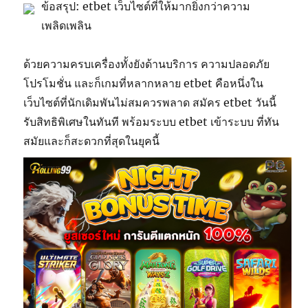
ข้อสรุป: etbet เว็บไซต์ที่ให้มากยิ่งกว่าความ
เพลิดเพลิน
ด้วยความครบเครื่องทั้งยังด้านบริการ ความปลอดภัย
โปรโมชั่น และก็เกมที่หลากหลาย etbet คือหนึ่งใน
เว็บไซต์ที่นักเดิมพันไม่สมควรพลาด สมัคร etbet วันนี้
รับสิทธิพิเศษในทันที พร้อมระบบ etbet เข้าระบบ ที่ทัน
สมัยและก็สะดวกที่สุดในยุคนี้