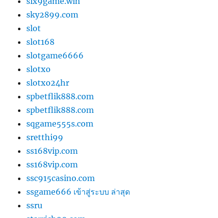
six9game.win
sky2899.com
slot
slot168
slotgame6666
slotxo
slotxo24hr
spbetflik888.com
spbetflik888.com
sqgame555s.com
sretthi99
ss168vip.com
ss168vip.com
ssc915casino.com
ssgame666 เข้าสู่ระบบ ล่าสุด
ssru