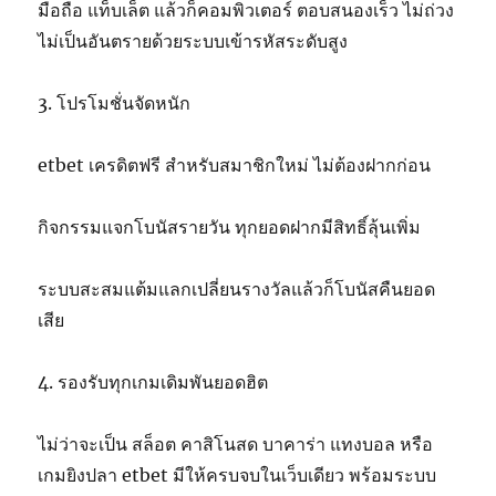
มือถือ แท็บเล็ต แล้วก็คอมพิวเตอร์ ตอบสนองเร็ว ไม่ถ่วง
ไม่เป็นอันตรายด้วยระบบเข้ารหัสระดับสูง
3. โปรโมชั่นจัดหนัก
etbet เครดิตฟรี สำหรับสมาชิกใหม่ ไม่ต้องฝากก่อน
กิจกรรมแจกโบนัสรายวัน ทุกยอดฝากมีสิทธิ์ลุ้นเพิ่ม
ระบบสะสมแต้มแลกเปลี่ยนรางวัลแล้วก็โบนัสคืนยอด
เสีย
4. รองรับทุกเกมเดิมพันยอดฮิต
ไม่ว่าจะเป็น สล็อต คาสิโนสด บาคาร่า แทงบอล หรือ
เกมยิงปลา etbet มีให้ครบจบในเว็บเดียว พร้อมระบบ