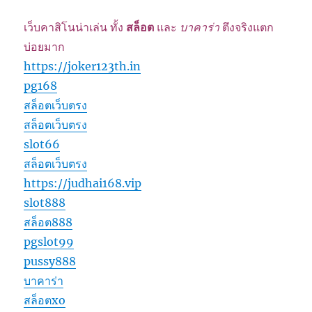
เว็บคาสิโนน่าเล่น ทั้ง
สล็อต
และ
บาคาร่า
ตึงจริงแตก
บ่อยมาก
https://joker123th.in
pg168
สล็อตเว็บตรง
สล็อตเว็บตรง
slot66
สล็อตเว็บตรง
https://judhai168.vip
slot888
สล็อต888
pgslot99
pussy888
บาคาร่า
สล็อตxo