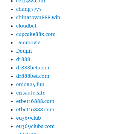
cc11388.com
chang7777
chinatown888.win
cloudbet
cupcake88x.com
Doomovie
Doujin
dr888
dr888bet.com
dr888bet.com
enjoy24.fun
erisauto.site
etbet16888.com
etbet16888.com
eu369club
eu369clubs.com