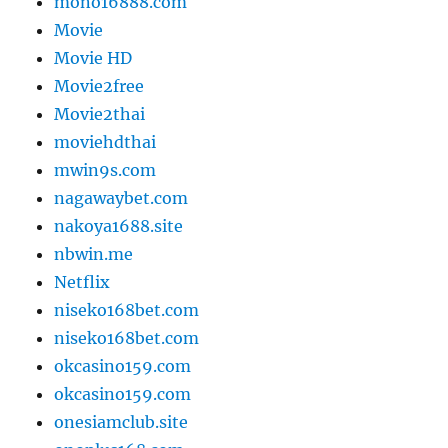
mono16888.com
Movie
Movie HD
Movie2free
Movie2thai
moviehdthai
mwin9s.com
nagawaybet.com
nakoya1688.site
nbwin.me
Netflix
niseko168bet.com
niseko168bet.com
okcasino159.com
okcasino159.com
onesiamclub.site