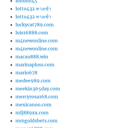
london45
lotto432 ทางเข้า
lotto432 ทางเข้า
luckycat789.com
luis16888.com
m4newonline.com
m4newonline.com
macau888.win
marinapluss.com
mario678
medee989.com
meekin365day.com
mercyrosa168.com
mexicanoo.com
mfj889xx.com
mmgoldsbets.com