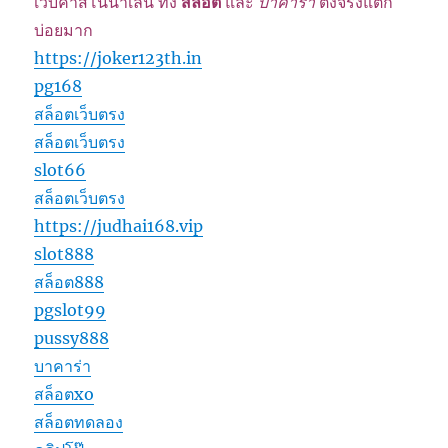
เว็บคาสิโนน่าเล่น ทั้ง
สล็อต
และ
บาคาร่า
ตึงจริงแตก
บ่อยมาก
https://joker123th.in
pg168
สล็อตเว็บตรง
สล็อตเว็บตรง
slot66
สล็อตเว็บตรง
https://judhai168.vip
slot888
สล็อต888
pgslot99
pussy888
บาคาร่า
สล็อตxo
สล็อตทดลอง