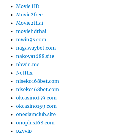
Movie HD
Movie2free
Movie2thai
moviehdthai
mwin9s.com
nagawaybet.com
nakoya1688.site
nbwin.me
Netflix
niseko168bet.com
niseko168bet.com
okcasino159.com
okcasino159.com
onesiamclub.site
onoplus168.com
p2vvip