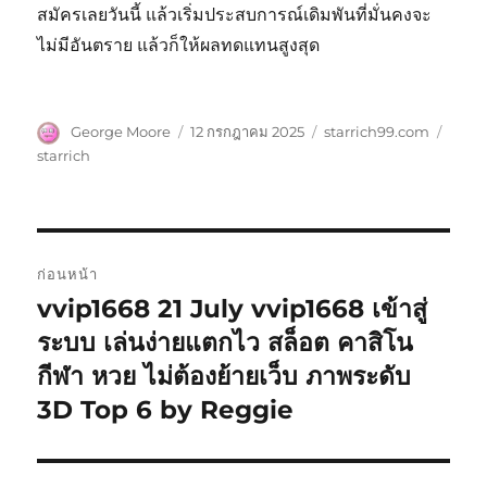
สมัครเลยวันนี้ แล้วเริ่มประสบการณ์เดิมพันที่มั่นคงจะ
ไม่มีอันตราย แล้วก็ให้ผลทดแทนสูงสุด
ผู้
เขียน
หมวด
ป้าย
George Moore
12 กรกฎาคม 2025
starrich99.com
เขียน
เมื่อ
หมู่
กำกับ
starrich
แนะแนว
ก่อนหน้า
เรื่อง
vvip1668 21 July vvip1668 เข้าสู่
เรื่อง
ก่อน
ระบบ เล่นง่ายแตกไว สล็อต คาสิโน
หน้า:
กีฬา หวย ไม่ต้องย้ายเว็บ ภาพระดับ
3D Top 6 by Reggie