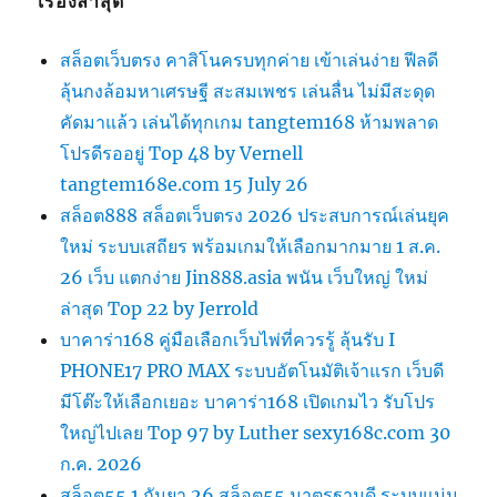
เรื่องล่าสุด
สล็อตเว็บตรง คาสิโนครบทุกค่าย เข้าเล่นง่าย ฟีลดี
ลุ้นกงล้อมหาเศรษฐี สะสมเพชร เล่นลื่น ไม่มีสะดุด
คัดมาแล้ว เล่นได้ทุกเกม tangtem168 ห้ามพลาด
โปรดีรออยู่ Top 48 by Vernell
tangtem168e.com 15 July 26
สล็อต888 สล็อตเว็บตรง 2026 ประสบการณ์เล่นยุค
ใหม่ ระบบเสถียร พร้อมเกมให้เลือกมากมาย 1 ส.ค.
26 เว็บ แตกง่าย Jin888.asia พนัน เว็บใหญ่ ใหม่
ล่าสุด Top 22 by Jerrold
บาคาร่า168 คู่มือเลือกเว็บไพ่ที่ควรรู้ ลุ้นรับ I
PHONE17 PRO MAX ระบบอัตโนมัติเจ้าแรก เว็บดี
มีโต๊ะให้เลือกเยอะ บาคาร่า168 เปิดเกมไว รับโปร
ใหญ่ไปเลย Top 97 by Luther sexy168c.com 30
ก.ค. 2026
สล็อต55 1 กันยา 26 สล็อต55 มาตรฐานดี ระบบแน่น