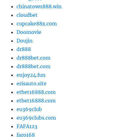
chinatown888.win
cloudbet
cupcake88x.com
Doomovie
Doujin
dr888
dr888bet.com
dr888bet.com
enjoy24.fun
erisauto.site
etbet16888.com
etbet16888.com
eu369club
eu369clubs.com
FAFA123
faro168