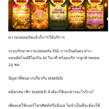
ความปลอดภัยแล้วก็การให้บริการ
ระบบรักษาความปลอดภัย SSL การเงินมั่นคง ฝาก-
ถอนอัตโนมัติไม่เกิน 10 วินาที พร้อมบริการลูกค้าตลอด
24 ชม.
ปัญหาที่พบมากเกี่ยวกับ starrich
สมัครสมาชิก starrich จำต้องใช้เอกสารอะไรบ้าง?
เพียงแค่ใช้เบอร์โทรศัพท์หรืออีเมล ไม่จำเป็นที่จะต้องใช้