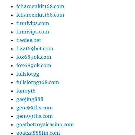
fcharoenkit168.com
fcharoenkit168.com
finnivips.com
finnivips.com
fiwdee.bet
fizz169bet.com
fox689ok.com
fox689ok.com
fullslotpg
fullslotpg168.com
funny18
gaojing888
gem99ths.com
gem99ths.com
goatbetroyalcasino.com
goatza888fin.com