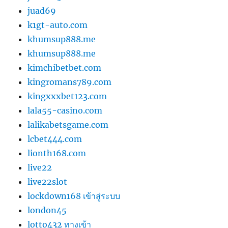
juad69
k1gt-auto.com
khumsup888.me
khumsup888.me
kimchibetbet.com
kingromans789.com
kingxxxbet123.com
lala55-casino.com
lalikabetsgame.com
lcbet444.com
lionth168.com
live22
live22slot
lockdown168 เข้าสู่ระบบ
london45
lotto432 ทางเข้า