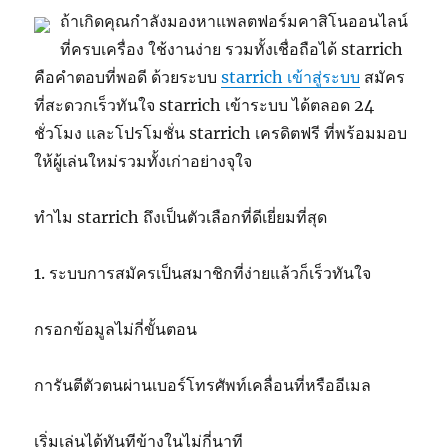
ถ้าเกิดคุณกำลังมองหาแพลตฟอร์มคาสิโนออนไลน์
ที่ครบเครื่อง ใช้งานง่าย รวมทั้งเชื่อถือได้ starrich
คือคำตอบที่พอดี ด้วยระบบ
starrich เข้าสู่ระบบ
สมัคร
ที่สะดวกเร็วทันใจ starrich เข้าระบบ ได้ตลอด 24
ชั่วโมง และโปรโมชั่น starrich เครดิตฟรี ที่พร้อมมอบ
ให้ผู้เล่นใหม่รวมทั้งเก่าอย่างจุใจ
ทำไม starrich ถึงเป็นตัวเลือกที่ดีเยี่ยมที่สุด
1. ระบบการสมัครเป็นสมาชิกที่ง่ายแล้วก็เร็วทันใจ
กรอกข้อมูลไม่กี่ขั้นตอน
การันตีตัวตนผ่านเบอร์โทรศัพท์เคลื่อนที่หรืออีเมล
เริ่มเล่นได้ทันทีข้างในไม่กี่นาที