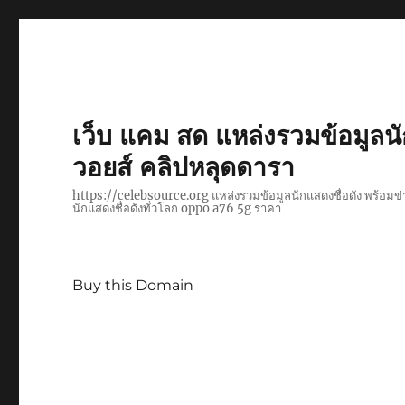
เว็บ แคม สด แหล่งรวมข้อมูลนัก
วอยส์ คลิปหลุดดารา
https://celebsource.org แหล่งรวมข้อมูลนักแสดงชื่อดัง พร้อมข่า
นักแสดงชื่อดังทั่วโลก oppo a76 5g ราคา
Buy this Domain