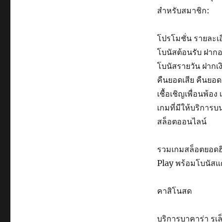
สำหรับสมาชิก:
โปรโมชั่น รายละเอ
โบนัสต้อนรับ ฝาก
โบนัสรายวัน ฝากเงิ
คืนยอดเสีย คืนยอด
เชื้อเชิญเพื่อนพ้
เกมที่มีให้บริการ
สล็อตออนไลน์
รวมเกมสล็อตยอดฮิ
Play พร้อมโบนัสแ
คาสิโนสด
บริการบาคาร่า รูเ