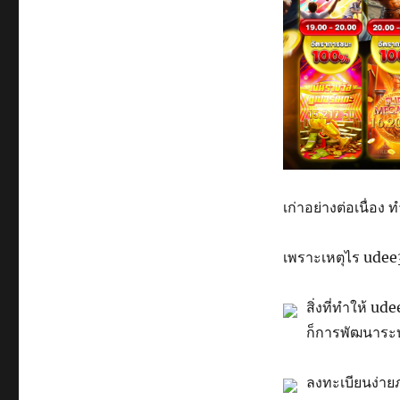
เก่าอย่างต่อเนื่อง 
เพราะเหตุไร udee36
สิ่งที่ทำให้ u
ก็การพัฒนาระบ
ลงทะเบียนง่าย