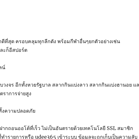
ีที่สุด ครอบคลุมทุกลีกดัง พร้อมกีฬาอื่นๆยกตัวอย่างเช่น
ะก็อีสปอร์ต
ลน์
รบวงจร อีกทั้งหวยรัฐบาล สลากกินแบ่งลาว สลากกินแบ่งฮานอย แ
อัตราการจ่ายสูง
ั้งความปลอดภัย
ากถอนออโต้ที่เร็ว ไม่เป็นอันตรายด้วยเทคโนโลยี SSL สมาชิก
้งที่ทำรายการหรือ udee365 เข้าระบบ ข้อมูลจะถูกเก็บเป็นความลับ