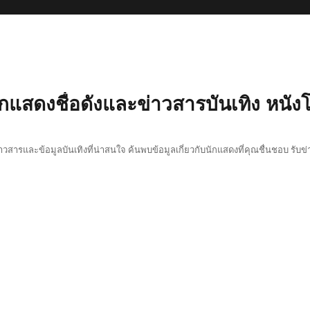
แสดงชื่อดังและข่าวสารบันเทิง หนังโป๊
วสารและข้อมูลบันเทิงที่น่าสนใจ ค้นพบข้อมูลเกี่ยวกับนักแสดงที่คุณชื่นชอบ รับ