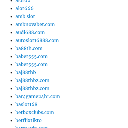
alot66
alot666
amb slot
ambnovabet.com
audi688.com
autoslot16888.com
ba88th.com
babet555.com
babet555.com
baj88thb
baj88thbz.com
baj88thbz.com
bar4game24hr.com
baslot168
betboxclubs.com
betflixtikto