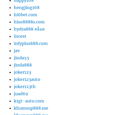
happy168
hengjing168
hi6bet.com
hiso8888s.com
hydra888 สล็อต
Incest
infyplus888.com
jav
jinda55
jinda888
joker123
joker123auto
joker123th
juad69
k1gt-auto.com
khumsup888.me