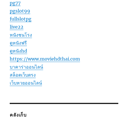
pg77
pgslot99
fullslotpg
live22
หนังชนโรง
ดูหนังฟรี
ดูหนังhd
https://www.moviehdthai.com
บาคาร่าออนไลน์
สล็อตเว็บตรง
เว็บหวยออนไลน์
คลังเก็บ