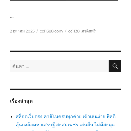
…
เขียน
หมวด
ป้าย
2 ตุลาคม 2025
cc11388.com
cc1138 เครดิตฟรี
เมื่อ
หมู่
กำกับ
ค้นห
ค้นหา:
เรื่องล่าสุด
สล็อตเว็บตรง คาสิโนครบทุกค่าย เข้าเล่นง่าย ฟีลดี
ลุ้นกงล้อมหาเศรษฐี สะสมเพชร เล่นลื่น ไม่มีสะดุด