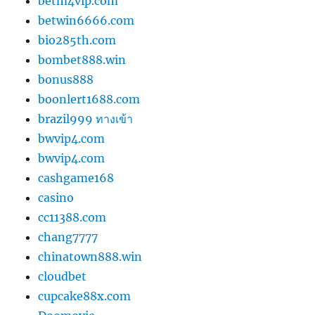
betm4vip.com
betwin6666.com
bio285th.com
bombet888.win
bonus888
boonlert1688.com
brazil999 ทางเข้า
bwvip4.com
bwvip4.com
cashgame168
casino
cc11388.com
chang7777
chinatown888.win
cloudbet
cupcake88x.com