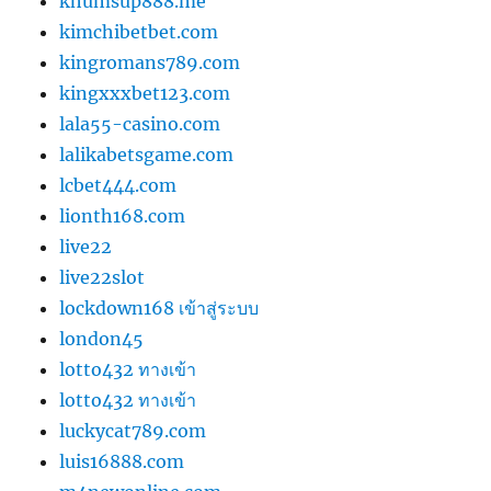
khumsup888.me
kimchibetbet.com
kingromans789.com
kingxxxbet123.com
lala55-casino.com
lalikabetsgame.com
lcbet444.com
lionth168.com
live22
live22slot
lockdown168 เข้าสู่ระบบ
london45
lotto432 ทางเข้า
lotto432 ทางเข้า
luckycat789.com
luis16888.com