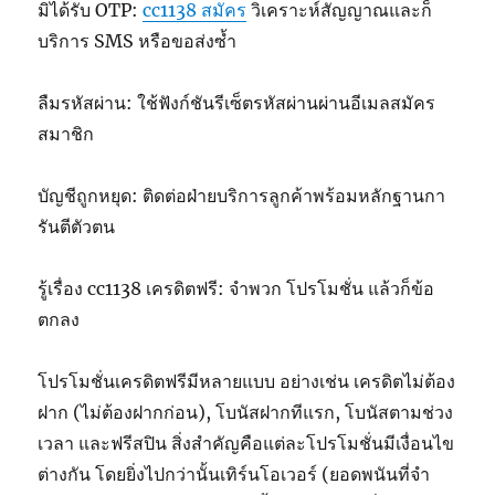
มิได้รับ OTP:
cc1138 สมัคร
วิเคราะห์สัญญาณและก็
บริการ SMS หรือขอส่งซ้ำ
ลืมรหัสผ่าน: ใช้ฟังก์ชันรีเซ็ตรหัสผ่านผ่านอีเมลสมัคร
สมาชิก
บัญชีถูกหยุด: ติดต่อฝ่ายบริการลูกค้าพร้อมหลักฐานกา
รันตีตัวตน
รู้เรื่อง cc1138 เครดิตฟรี: จำพวก โปรโมชั่น แล้วก็ข้อ
ตกลง
โปรโมชั่นเครดิตฟรีมีหลายแบบ อย่างเช่น เครดิตไม่ต้อง
ฝาก (ไม่ต้องฝากก่อน), โบนัสฝากทีแรก, โบนัสตามช่วง
เวลา และฟรีสปิน สิ่งสำคัญคือแต่ละโปรโมชั่นมีเงื่อนไข
ต่างกัน โดยยิ่งไปกว่านั้นเทิร์นโอเวอร์ (ยอดพนันที่จำ