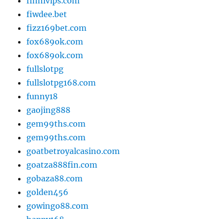
finnivips.com
fiwdee.bet
fizz169bet.com
fox689ok.com
fox689ok.com
fullslotpg
fullslotpg168.com
funny18
gaojing888
gem99ths.com
gem99ths.com
goatbetroyalcasino.com
goatza888fin.com
gobaza88.com
golden456
gowingo88.com