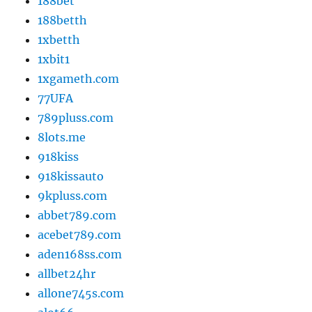
188bet
188betth
1xbetth
1xbit1
1xgameth.com
77UFA
789pluss.com
8lots.me
918kiss
918kissauto
9kpluss.com
abbet789.com
acebet789.com
aden168ss.com
allbet24hr
allone745s.com