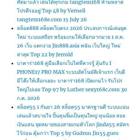
คัดมาแล้ว เล่นได้ทุกเกม tangtem168 ห้ามพลาด
โปรดีรออยู่ Top 48 by Vernell
tangtem168e.com 15 July 26
สล็อต888 สล็อตเว็บตรง 2026 ประสบการณ์เล่นยุค
ใหม่ ระบบเสถียร พร้อมเกมให้เลือกมากมาย 1 ส.ค.
26 เว็บ แตกง่าย Jin888.asia พนัน เว็บใหญ่ ใหม่
ล่าสุด Top 22 by Jerrold
บาคาร่า168 คู่มือเลือกเว็บไพ่ที่ควรรู้ ลุ้นรับ I
PHONE17 PRO MAX ระบบอัตโนมัติเจ้าแรก เว็บดี
มีโต๊ะให้เลือกเยอะ บาคาร่า168 เปิดเกมไว รับโปร
ใหญ่ไปเลย Top 97 by Luther sexy168c.com 30
ก.ค. 2026
สล็อต55 1 กันยา 26 สล็อต55 มาตรฐานดี ระบบแน่น
เล่นแล้วสบายใจ ปั้นทุนจิ๋มเป็นทุนใหญ่ ทุนน้อย สอย
เงินแสน จุดหมายของสายเกมทั่วโลก jinda55 สมัคร
ไว้ก่อน คุ้มกว่า Top 5 by Gudrun Jin55.guru