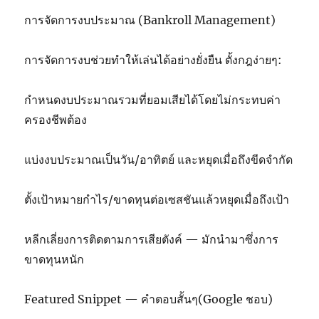
การจัดการงบประมาณ (Bankroll Management)
การจัดการงบช่วยทำให้เล่นได้อย่างยั่งยืน ตั้งกฎง่ายๆ:
กำหนดงบประมาณรวมที่ยอมเสียได้โดยไม่กระทบค่า
ครองชีพต้อง
แบ่งงบประมาณเป็นวัน/อาทิตย์ และหยุดเมื่อถึงขีดจำกัด
ตั้งเป้าหมายกำไร/ขาดทุนต่อเซสชันแล้วหยุดเมื่อถึงเป้า
หลีกเลี่ยงการติดตามการเสียตังค์ — มักนำมาซึ่งการ
ขาดทุนหนัก
Featured Snippet — คำตอบสั้นๆ(Google ชอบ)