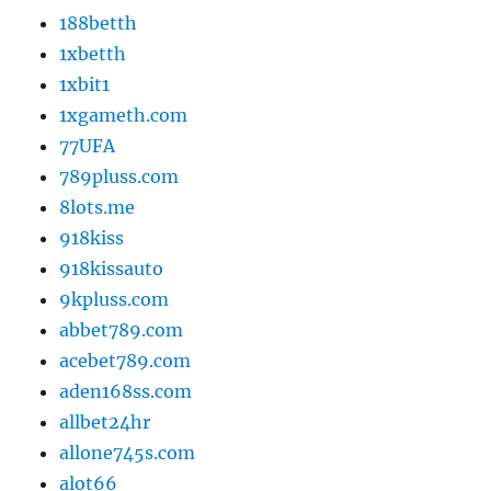
188betth
1xbetth
1xbit1
1xgameth.com
77UFA
789pluss.com
8lots.me
918kiss
918kissauto
9kpluss.com
abbet789.com
acebet789.com
aden168ss.com
allbet24hr
allone745s.com
alot66