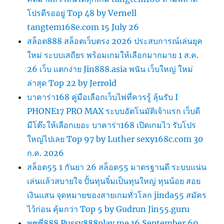
โปรดีรออยู่ Top 48 by Vernell
tangtem168e.com 15 July 26
สล็อต888 สล็อตเว็บตรง 2026 ประสบการณ์เล่นยุค
ใหม่ ระบบเสถียร พร้อมเกมให้เลือกมากมาย 1 ส.ค.
26 เว็บ แตกง่าย Jin888.asia พนัน เว็บใหญ่ ใหม่
ล่าสุด Top 22 by Jerrold
บาคาร่า168 คู่มือเลือกเว็บไพ่ที่ควรรู้ ลุ้นรับ I
PHONE17 PRO MAX ระบบอัตโนมัติเจ้าแรก เว็บดี
มีโต๊ะให้เลือกเยอะ บาคาร่า168 เปิดเกมไว รับโปร
ใหญ่ไปเลย Top 97 by Luther sexy168c.com 30
ก.ค. 2026
สล็อต55 1 กันยา 26 สล็อต55 มาตรฐานดี ระบบแน่น
เล่นแล้วสบายใจ ปั้นทุนจิ๋มเป็นทุนใหญ่ ทุนน้อย สอย
เงินแสน จุดหมายของสายเกมทั่วโลก jinda55 สมัคร
ไว้ก่อน คุ้มกว่า Top 5 by Gudrun Jin55.guru
พุซซี่888 Pussy888play.me 16 September 69