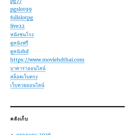
pg77
pgslot99
fullslotpg
live22
หนังชนโรง
ดูหนังฟรี
ดูหนังhd
https://www.moviehdthai.com
บาคาร่าออนไลน์
สล็อตเว็บตรง
เว็บหวยออนไลน์
คลังเก็บ
กรกฎาคม 2026