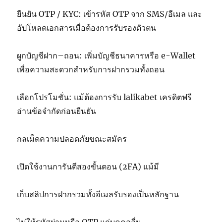
ยืนยัน OTP / KYC: เข้ารหัส OTP จาก SMS/อีเมล และ
อัปโหลดเอกสารเมื่อต้องการรับรองตัวตน
ผูกบัญชีฝาก–ถอน: เพิ่มบัญชีธนาคารหรือ e-Wallet
เพื่อความสะดวกสำหรับการฝากรวมทั้งถอน
เลือกโปรโมชั่น: แม้ต้องการรับ lalikabet เครดิตฟรี
อ่านข้อจำกัดก่อนยืนยัน
กลเม็ดความปลอดภัยขณะสมัคร
เปิดใช้งานการันตีสองขั้นตอน (2FA) แม้มี
เก็บสลิปการฝากรวมทั้งอีเมลรับรองเป็นหลักฐาน