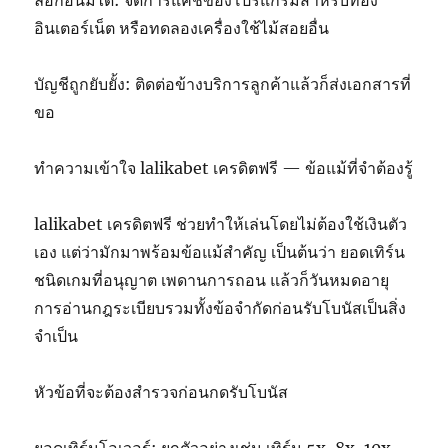
ล็อกอินมิได้: จัดการแคชของโปรแกรมสำหรับท่อง
อินเตอร์เน็ต หรือทดลองเครื่องใช้ไม้สอยอื่น
บัญชีถูกยับยั้ง: ติดต่อข้างบริการลูกค้าแล้วก็ส่งเอกสารที่
ขอ
ทำความเข้าใจ lalikabet เครดิตฟรี — ข้อแม้ที่จำต้องรู้
lalikabet เครดิตฟรี ช่วยทำให้เล่นโดยไม่ต้องใช้เงินตัว
เอง แต่ว่ามักมาพร้อมข้อแม้สำคัญ เป็นต้นว่า ยอดเทิร์น
ชนิดเกมที่อนุญาต เพดานการถอน แล้วก็วันหมดอายุ
การอ่านกฎระเบียบรวมทั้งข้อจำกัดก่อนรับโบนัสเป็นสิ่ง
จำเป็น
หัวข้อที่จะต้องสำรวจก่อนกดรับโบนัส