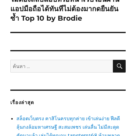
ไป:
แอปมือถือได้ทันทีไม่ต้องมากดยืนยัน
ซ้ำ Top 10 by Brodie
ค้นห
ค้นหา:
เรื่องล่าสุด
สล็อตเว็บตรง คาสิโนครบทุกค่าย เข้าเล่นง่าย ฟีลดี
ลุ้นกงล้อมหาเศรษฐี สะสมเพชร เล่นลื่น ไม่มีสะดุด
คัดมาแล้ว เล่นได้ทุกเกม tangtem168 ห้ามพลาด