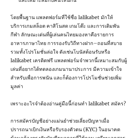
และเหมาะสมกับคนไหนกัน
โดยพื้นฐาน แพลตฟอร์มที่ใช้ชื่อ lalikabet มักให้
บริการเกมสล็อต คาสิโนสด เกมโต๊ะ และการเดิมพัน
กีฬา ลักษณะเด่นที่ผู้เล่นคนไทยมองหาคือรายการ
อาหารภาษาไทย การรองรับวิถีทางฝาก–ถอนที่สบาย
รวมทั้งโปรโมชั่นล่อใจ ดังเช่นโบนัสต้อนรับหรือ
lalikabet เครดิตฟรี แพลตฟอร์มจำพวกนี้เหมาะสมกับผู้
เล่นที่อยากได้ทดลองเกมนานาประการ มีความเข้าใจ
สำหรับเพื่อการพนัน และก็ต้องการโปรโมชั่นช่วยเพิ่ม
มูลค่า
เพราะอะไรจำต้องอ่านคู่มือนี้ก่อนทำ lalikabet สมัคร?
การสมัครบัญชีอย่างแม่นยำช่วยเลี่ยงปัญหาเมื่อ
ปรารถนาเบิกเงินหรือรับรองตัวตน (KYC) ในอนาคต