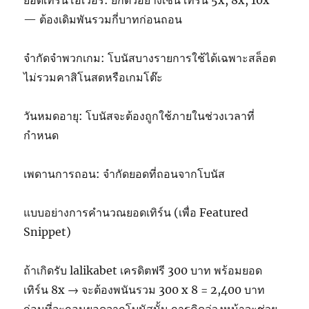
ยอดเทิร์นโอเวอร์: ยกตัวอย่างเช่น เทิร์น 5x, 8x, 10x
— ต้องเดิมพันรวมกี่บาทก่อนถอน
จำกัดจำพวกเกม: โบนัสบางรายการใช้ได้เฉพาะสล็อต
ไม่รวมคาสิโนสดหรือเกมโต๊ะ
วันหมดอายุ: โบนัสจะต้องถูกใช้ภายในช่วงเวลาที่
กำหนด
เพดานการถอน: จำกัดยอดที่ถอนจากโบนัส
แบบอย่างการคำนวณยอดเทิร์น (เพื่อ Featured
Snippet)
ถ้าเกิดรับ lalikabet เครดิตฟรี 300 บาท พร้อมยอด
เทิร์น 8x → จะต้องพนันรวม 300 x 8 = 2,400 บาท