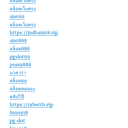
สล็อตเว็บตรง
สล็อตเว็บตรง
slot66
สล็อตเว็บตรง
https://judhai168.vip
slot888
สล็อต888
pgslot99
pussy888
บาคาร่า
สล็อตxo
สล็อตทดลอง
คลิปโป๊
https://1xbetth.vip
funny18
pg slot