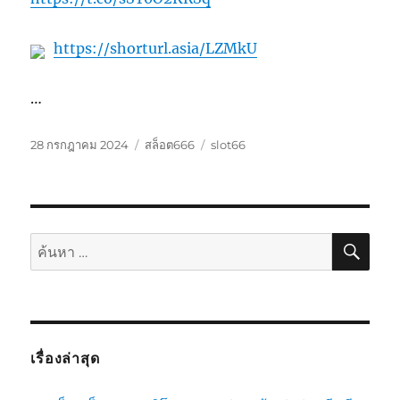
https://shorturl.asia/LZMkU
…
เขียน
หมวด
ป้าย
28 กรกฎาคม 2024
สล็อต666
slot66
เมื่อ
หมู่
กำกับ
ค้นห
ค้นหา:
เรื่องล่าสุด