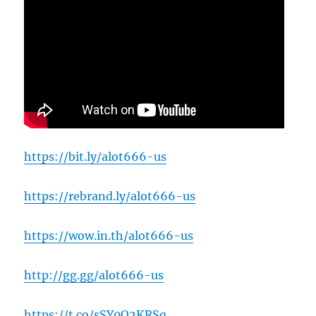
https://bit.ly/alot666-us
https://rebrand.ly/alot666-us
https://wow.in.th/alot666-us
http://gg.gg/alot666-us
https://t.co/sSY0O2KRSq