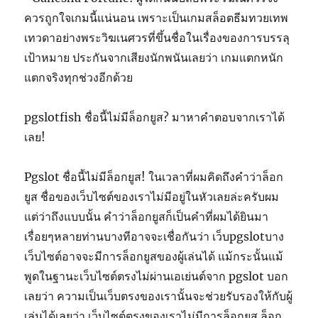
ควรถูกใจเกมนี้แน่นอน เพราะเป็นเกมสล็อตธีมทวยเทพ
เทวดาอย่างพระวิฆเนศวรที่ขึ้นชื่อในเรื่องของการบรรลุ
เป้าหมาย ประกันจากเสียงนักพนันเลยว่า เกมแตกหนัก
แตกจริงทุกช่วงอีกด้วย
pgslotfish ชื่อนี้ไม่มีล็อกยูส? มาหาคำตอบจากเราได้
เลย!
Pgslot ชื่อนี้ไม่มีล็อกยูส! ในเวลาที่ผมคิดถึงคำว่าล็อก
ยูส ชื่อของเว็บไซต์ของเราไม่มีอยู่ในหัวเลยล่ะครับผม
แต่ว่าถึงแบบนั้น คำว่าล็อกยูสก็เป็นคำที่ผมได้ยินมา
เรื่อยๆหลายท่านบางทีอาจจะเชื่อกันว่า เว็บpgslotบาง
เว็บไซต์อาจจะมีการล็อกยูสของผู้เล่นได้ แม้กระนั้นแม้
พูดในฐานะเว็บไซต์ตรงไม่ผ่านเอเย่นต์จาก pgslot บอก
เลยว่า ความเป็นเว็บตรงของเรานั้นจะช่วยรับรองให้กับผู้
เล่นได้เลยว่า เว็บไซต์ตรงของเราไม่มีการล็อกยูส ล็อก