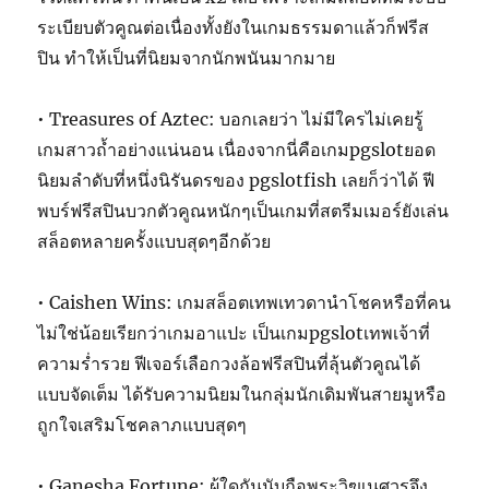
ระเบียบตัวคูณต่อเนื่องทั้งยังในเกมธรรมดาแล้วก็ฟรีส
ปิน ทำให้เป็นที่นิยมจากนักพนันมากมาย
• Treasures of Aztec: บอกเลยว่า ไม่มีใครไม่เคยรู้
เกมสาวถ้ำอย่างแน่นอน เนื่องจากนี่คือเกมpgslotยอด
นิยมลำดับที่หนึ่งนิรันดรของ pgslotfish เลยก็ว่าได้ ฟี
พบร์ฟรีสปินบวกตัวคูณหนักๆเป็นเกมที่สตรีมเมอร์ยังเล่น
สล็อตหลายครั้งแบบสุดๆอีกด้วย
• Caishen Wins: เกมสล็อตเทพเทวดานำโชคหรือที่คน
ไม่ใช่น้อยเรียกว่าเกมอาแปะ เป็นเกมpgslotเทพเจ้าที่
ความร่ำรวย ฟีเจอร์เลือกวงล้อฟรีสปินที่ลุ้นตัวคูณได้
แบบจัดเต็ม ได้รับความนิยมในกลุ่มนักเดิมพันสายมูหรือ
ถูกใจเสริมโชคลาภแบบสุดๆ
• Ganesha Fortune: ผู้ใดกันนับถือพระวิฆเนศวรจึง