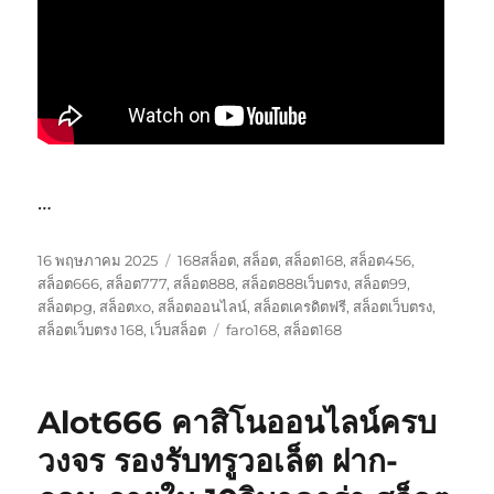
…
เขียน
หมวด
16 พฤษภาคม 2025
168สล็อต
,
สล็อต
,
สล็อต168
,
สล็อต456
,
เมื่อ
หมู่
สล็อต666
,
สล็อต777
,
สล็อต888
,
สล็อต888เว็บตรง
,
สล็อต99
,
สล็อตpg
,
สล็อตxo
,
สล็อตออนไลน์
,
สล็อตเครดิตฟรี
,
สล็อตเว็บตรง
,
ป้าย
สล็อตเว็บตรง 168
,
เว็บสล็อต
faro168
,
สล็อต168
กำกับ
Alot666 คาสิโนออนไลน์ครบ
วงจร รองรับทรูวอเล็ต ฝาก-