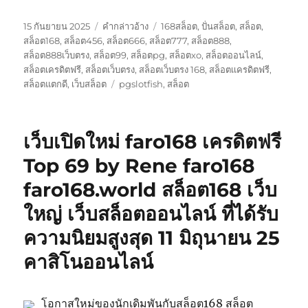
เขียน
รูป
หมวด
15 กันยายน 2025
คำกล่าวอ้าง
168สล็อต
,
ปั่นสล็อต
,
สล็อต
,
เมื่อ
แบบ
หมู่
สล็อต168
,
สล็อต456
,
สล็อต666
,
สล็อต777
,
สล็อต888
,
เรื่อง
สล็อต888เว็บตรง
,
สล็อต99
,
สล็อตpg
,
สล็อตxo
,
สล็อตออนไลน์
,
สล็อตเครดิตฟรี
,
สล็อตเว็บตรง
,
สล็อตเว็บตรง 168
,
สล็อตเเครดิตฟรี
,
ป้าย
สล็อตแตกดี
,
เว็บสล็อต
pgslotfish
,
สล็อต
กำกับ
เว็บเปิดใหม่ faro168 เครดิตฟรี
Top 69 by Rene faro168
faro168.world สล็อต168 เว็บ
ใหญ่ เว็บสล็อตออนไลน์ ที่ได้รับ
ความนิยมสูงสุด 11 มิถุนายน 25
คาสิโนออนไลน์
โอกาสใหม่ของนักเดิมพันกับสล็อต168 สล็อต