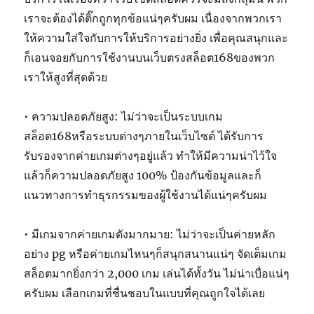
เราจะต้องได้ติ๊กถูกทุกข้อแน่ๆครับผม เนื่องจากพวกเรา
ให้ความใส่ใจกับการให้บริการอย่างยิ่ง เพื่อคุณสนุกและ
ก็เอนจอยกับการใช้งานบนเว็บตรงสล็อต168ของพวก
เราให้สูงที่สุดด้วย
• ความปลอดภัยสูง: ไม่ว่าจะเป็นระบบเกม
สล็อต168หรือระบบต่างๆภายในเว็บไซต์ ได้รับการ
รับรองจากค่ายเกมต่างๆอยู่แล้ว ทำให้มีความน่าไว้ใจ
แล้วก็ความปลอดภัยสูง 100% ป้องกันข้อมูลและก็
แนวทางการทำธุรกรรมของผู้ใช้งานได้แน่ๆครับผม
• มีเกมจากค่ายเกมดังมากมาย: ไม่ว่าจะเป็นค่ายหลัก
อย่าง pg หรือค่ายเกมไหนๆก็สนุกสนานแน่ๆ จัดเต็มเกม
สล็อตมากยิ่งกว่า 2,000 เกม เล่นได้ทั้งวัน ไม่น่าเบื่อแน่ๆ
ครับผม เลือกเกมที่ชื่นชอบในแบบที่คุณถูกใจได้เลย