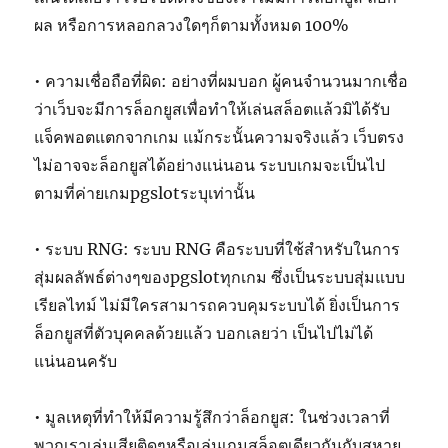
ผล หรือการหลอกลวงใดๆก็ตามทั้งหมด 100%
• ความเชื่อถือที่ผิด: อย่างที่ผมบอก ผู้คนจำนวนมากเชื่อ
ว่าเว็บจะมีการล็อกยูสเพื่อทำให้เล่นสล็อตแล้วมิได้รับ
แจ็คพอตแตกจากเกม แม้กระนั้นความจริงแล้ว เว็บตรง
ไม่อาจจะล็อกยูสได้อย่างแน่นอน ระบบเกมจะเป็นไป
ตามที่ค่ายเกมpgslotระบุเท่านั้น
• ระบบ RNG: ระบบ RNG คือระบบที่ใช้สำหรับในการ
สุ่มผลลัพธ์ต่างๆของpgslotทุกเกม ซึ่งเป็นระบบสุ่มแบบ
เรียลไทม์ ไม่มีใครสามารถควบคุมระบบได้ ยิ่งเป็นการ
ล็อกยูสที่ตัวบุคคลด้วยแล้ว บอกเลยว่า เป็นไปไม่ได้
แน่นอนครับ
• มูลเหตุที่ทำให้มีความรู้สึกว่าล็อกยูส: ในช่วงเวลาที่
พวกเราเล่นเสียติดๆหรือเล่นเกมสล็อตเดียวกันกับสหาย