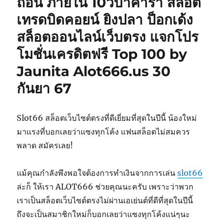
ถอน ภายใน 10วิบาคาร่า สล็อต
เทรดบิดคอยน์ ยิงปลา ป็อกเด้ง
สล็อตออนไลน์เว็บตรง แจกโปร
โมชั่นเครดิตฟรี Top 100 by
Jaunita Alot666.us 30
กันยา 67
Slot66 สล็อตเว็บไซต์ตรงที่ดีเยี่ยมที่สุดในปีนี้ น้องใหม่
มาแรงที่บอกเลยว่าแซงทุกโค้ง แฟนสล็อตไม่สมควร
พลาด สมัครเลย!
แม้คุณกำลังพึงพอใจต้องการทำเงินจากการเล่น
slot66
ล่ะก็ ให้เรา ALOT666 ช่วยคุณนะครับ เพราะว่าพวก
เราเป็นสล็อตเว็บไซต์ตรงไม่ผ่านเอเย่นต์ที่ดีที่สุดในปีนี้
ถึงจะเป็นสมาชิกใหม่ก็บอกเลยว่าแซงทุกโค้งแน่ๆนะ