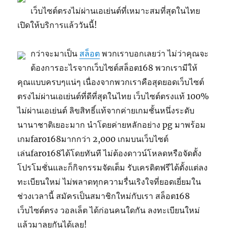
เว็บไซต์ตรงไม่ผ่านเอเย่นต์ที่เหมาะสมที่สุดในไทย
เปิดให้บริการแล้ววันนี้!
กว่าจะมาเป็น
สล็อต
พวกเราบอกเลยว่า ไม่ว่าคุณจะ
ต้องการอะไรจากเว็บไซต์สล็อต168 พวกเรามีให้
คุณแบบครบๆแน่ๆ เนื่องจากพวกเราคือสุดยอดเว็บไซต์
ตรงไม่ผ่านเอเย่นต์ที่ดีที่สุดในไทย เว็บไซต์ตรงแท้ 100%
ไม่ผ่านเอเย่นต์ ลิขสิทธิ์แท้จากค่ายเกมชั้นหนึ่งระดับ
นานาชาติเยอะมาก นำโดยค่ายหลักอย่าง pg มาพร้อม
เกมfaro168มากกว่า 2,000 เกมบนเว็บไซต์
เล่นfaro168ได้โดยทันที ไม่ต้องดาวน์โหลดหรือจัดตั้ง
โปรโมชั่นและก็กิจกรรมจัดเต็ม รับเครดิตฟรีได้ตั้งแต่ลง
ทะเบียนใหม่ ไม่พลาดทุกความรื่นเริงใจที่ยอดเยี่ยมใน
ช่วงเวลานี้ สมัครเป็นสมาชิกใหม่กับเรา สล็อต168
เว็บไซต์ตรง วอลเล็ต ได้ก่อนคนใดกัน ลงทะเบียนใหม่
แล้วมาลุยกันได้เลย!