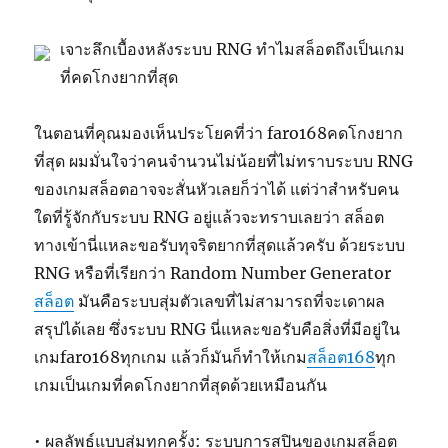
เจาะลึกเบื้องหลังระบบ RNG ทำไมสล็อตถึงเป็นเกม
ที่คดโกงยากที่สุด
ในตอนที่คุณมองเห็นประโยคที่ว่า faro168คดโกงยาก
ที่สุด ผมมั่นใจว่าคนจำนวนไม่น้อยที่ไม่ทราบระบบ RNG
ของเกมสล็อตอาจจะสั่นหัวเลยก็ว่าได้ แต่ว่าสำหรับคน
ใดที่รู้จักกับระบบ RNG อยู่แล้วจะทราบเลยว่า สล็อต
ทางเข้านี่แหละขอรับทุจริตยากที่สุดแล้วครับ ด้วยระบบ
RNG หรือที่เรียกว่า Random Number Generator
สล็อต
มันคือระบบสุ่มตัวเลขที่ไม่สามารถที่จะเดาผล
สรุปได้เลย ซึ่งระบบ RNG นี่แหละขอรับคือสิ่งที่มีอยู่ใน
เกมfaro168ทุกเกม แล้วก็มันก็ทำให้เกม
สล็อต168
ทุก
เกมเป็นเกมที่คดโกงยากที่สุดด้วยเหมือนกัน
• ผลลัพธ์แบบสุ่มทุกครั้ง: ระบบการสปินของเกมสล็อต