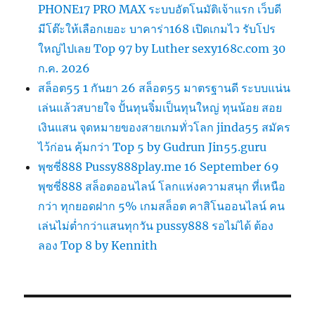
PHONE17 PRO MAX ระบบอัตโนมัติเจ้าแรก เว็บดี
มีโต๊ะให้เลือกเยอะ บาคาร่า168 เปิดเกมไว รับโปร
ใหญ่ไปเลย Top 97 by Luther sexy168c.com 30
ก.ค. 2026
สล็อต55 1 กันยา 26 สล็อต55 มาตรฐานดี ระบบแน่น
เล่นแล้วสบายใจ ปั้นทุนจิ๋มเป็นทุนใหญ่ ทุนน้อย สอย
เงินแสน จุดหมายของสายเกมทั่วโลก jinda55 สมัคร
ไว้ก่อน คุ้มกว่า Top 5 by Gudrun Jin55.guru
พุซซี่888 Pussy888play.me 16 September 69
พุซซี่888 สล็อตออนไลน์ โลกแห่งความสนุก ที่เหนือ
กว่า ทุกยอดฝาก 5% เกมสล็อต คาสิโนออนไลน์ คน
เล่นไม่ต่ำกว่าแสนทุกวัน pussy888 รอไม่ได้ ต้อง
ลอง Top 8 by Kennith