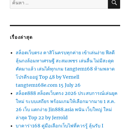
ค้นหา:
เรื่องล่าสุด
สล็อตเว็บตรง คาสิโนครบทุกค่าย เข้าเล่นง่าย ฟีลดี
ลุ้นกงล้อมหาเศรษฐี สะสมเพชร เล่นลื่น ไม่มีสะดุด
คัดมาแล้ว เล่นได้ทุกเกม tangtem168 ห้ามพลาด
โปรดีรออยู่ Top 48 by Vernell
tangtem168e.com 15 July 26
สล็อต888 สล็อตเว็บตรง 2026 ประสบการณ์เล่นยุค
ใหม่ ระบบเสถียร พร้อมเกมให้เลือกมากมาย 1 ส.ค.
26 เว็บ แตกง่าย Jin888.asia พนัน เว็บใหญ่ ใหม่
ล่าสุด Top 22 by Jerrold
บาคาร่า168 คู่มือเลือกเว็บไพ่ที่ควรรู้ ลุ้นรับ I