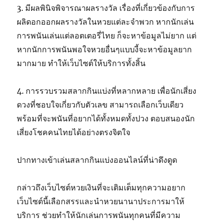
3. มีผลพินิจพิจารณาผลรางวัล เรื่องที่เกี่ยวข้องกับการ
ผลิดอกออกผลรางวัลในหวยแต่ละจำพวก หากนักเล่น
การพนันเล่นแต่ลอตเตอรี่ไทย ก็จะหาข้อมูลไม่ยาก แต่
หากนักการพนันพอใจหวยอื่นๆแบบงี้จะหาข้อมูลยาก
มากมาย ทำให้เว็บไซต์ให้บริการทั้งสิ้น
4. การรวบรวมสลากกินแบ่งที่หลากหลาย เพื่อนักเสี่ยง
ดวงที่ชอบใจเกี่ยวกับตัวเลข สามารถเลือกเว็บเดียว
พร้อมที่จะพนันที่อยากได้ทั้งหมดทั้งปวง ตอบสนองนัก
เสี่ยงโชคคนไทยได้อย่างตรงจิตใจ
ปากทางเข้าเล่นสลากกินแบ่งออนไลน์ที่น่าดึงดูด
กล่าวถึงเว็บไซต์หวยเงินที่จะเติมเต็มทุกความอยาก
เว็บไซต์นี้เลือกสรรและนำหวยนานาประการมาให้
บริการ ช่วยทำให้นักเล่นการพนันทุกคนที่มีความ