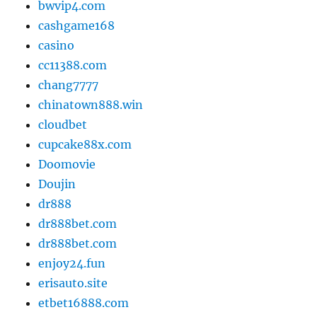
bwvip4.com
cashgame168
casino
cc11388.com
chang7777
chinatown888.win
cloudbet
cupcake88x.com
Doomovie
Doujin
dr888
dr888bet.com
dr888bet.com
enjoy24.fun
erisauto.site
etbet16888.com