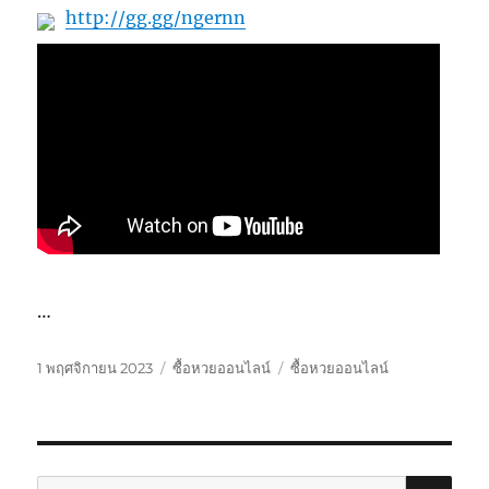
http://gg.gg/ngernn
…
เขียน
หมวด
ป้าย
1 พฤศจิกายน 2023
ซื้อหวยออนไลน์
ซื้อหวยออนไลน์
เมื่อ
หมู่
กำกับ
ค้นห