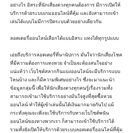
อย่างไร อิสระที่นักเสี่ยงดวงทุกคนต้องการ มีการเปิดให้
บริการด้วยระบบเกมออนไลน์ที่คุ้ม และยังสามารถเข้า
เล่นได้แบบไม่มีการปิดระบบด้วยอย่างเดียวกัน
ลอตเตอรี่ออนไลน์เลือกได้แบบอิสระ แทงได้ทุกรูปแบบ
เอ่ยถึงบริการลอตเตอรี่ที่นานัปการ มั่นใจว่านักเสี่ยงโชค
ที่มีความต้องการแทงหวย จำเป็นจะต้องสนใจอย่าง
แน่แท้ว่า เว็บไซต์สลากกินแบ่งออนไลน์จะมีบริการแบบ
ไหนบ้าง และก็มีความพิเศษอย่างไร ซึ่งจะมาแนะนำ
ข้อมูลกลุ่มนี้ เพื่อให้นักเสี่ยงดวงทุกคนรู้เรื่องรวมทั้ง
สามารถเข้ามาใช้บริการอย่างมั่นใจสูงที่สุดซื้อหวย
ออนไลน์ ทำให้ผู้เข้าเล่นนั้นได้เงินมากมายกันไป แม้
กระทั่งคุณจะเพิ่งจะใช้บริการกับทางเว็บไซต์พนัน
ออนไลน์ของทางพวกเรา ก็สามารถเข้าใช้บริการได้
รวมทั้งยังเปิดให้บริการด้วยระบบลอตเตอรี่ออนไลน์ที่คุ้ม