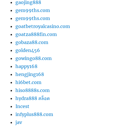
gaojing888
gem99ths.com
gem99ths.com
goatbetroyalcasino.com
goatza888fin.com
gobaza88.com
golden456
gowingo88.com
happy168
hengjing168
hi6bet.com
hiso8888s.com
hydra888 สล็อต
Incest
infyplus888.com
jav