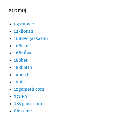
หมวดหมู่
037movie
123lionth
1688vegasx.com
168slot
168สล็อต
188bet
188betth
1xbetth
1xbit1
1xgameth.com
77UFA
789pluss.com
8lots.me