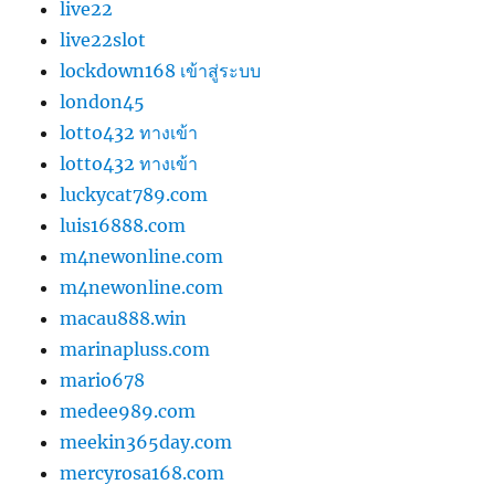
live22
live22slot
lockdown168 เข้าสู่ระบบ
london45
lotto432 ทางเข้า
lotto432 ทางเข้า
luckycat789.com
luis16888.com
m4newonline.com
m4newonline.com
macau888.win
marinapluss.com
mario678
medee989.com
meekin365day.com
mercyrosa168.com