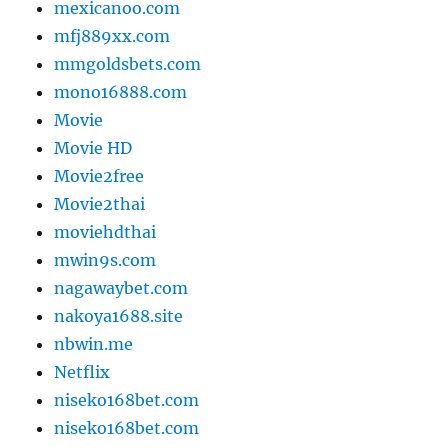
mexicanoo.com
mfj889xx.com
mmgoldsbets.com
mono16888.com
Movie
Movie HD
Movie2free
Movie2thai
moviehdthai
mwin9s.com
nagawaybet.com
nakoya1688.site
nbwin.me
Netflix
niseko168bet.com
niseko168bet.com