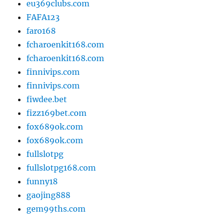
eu369clubs.com
FAFA123
faro168
fcharoenkit168.com
fcharoenkit168.com
finnivips.com
finnivips.com
fiwdee.bet
fizz169bet.com
fox689ok.com
fox689ok.com
fullslotpg
fullslotpg168.com
funny18
gaojing888
gem99ths.com