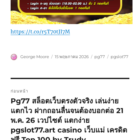
https://t.co/r5T70tJI7M
ผู้
เขียน
หมวด
ป้าย
George Moore
15 พฤษภาคม 2026
pg77
pgslot77
เขียน
เมื่อ
หมู่
กำกับ
แนะแนว
ก่อนหน้า
เรื่อง
Pg77 สล็อตเว็บตรงตัวจริง เล่นง่าย
เรื่อง
ก่อน
แตกไว ฝากถอนลื่นจนต้องบอกต่อ 21
หน้า:
พ.ค. 26 เวปไซต์ แตกง่าย
pgslot77.art casino เว็บแม่ เครดิต
ฟรี Top 100 by Trudy