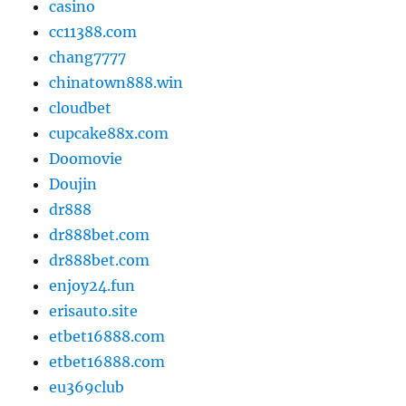
casino
cc11388.com
chang7777
chinatown888.win
cloudbet
cupcake88x.com
Doomovie
Doujin
dr888
dr888bet.com
dr888bet.com
enjoy24.fun
erisauto.site
etbet16888.com
etbet16888.com
eu369club