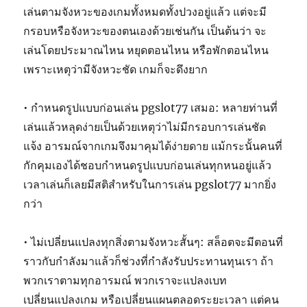
เล่นตามจังหวะของเกมทั้งหมดทั้งปวงอยู่แล้ว แต่จะมี
กรอบหรือจังหวะของตนเองด้วยเช่นกัน เป็นต้นว่า จะ
เล่นโดยประมาณไหน หยุดตอนไหน หรือพักตอนไหน
เพราะเหตุว่ามีจังหวะชัด เกมก็จะดึงยาก
• กำหนดรูปแบบก่อนเล่น pgslot77 เสมอ: หลายท่านที่
เล่นแล้วหลุดง่ายเป็นด้วยเหตุว่าไม่มีกรอบการเล่นชัด
แจ้ง อารมณ์จากเกมจึงมาคุมได้ง่ายดาย แม้กระนั้นคนที่
กักคุมเองได้ชอบกำหนดรูปแบบก่อนเล่นทุกหนอยู่แล้ว
เวลาเล่นก็เลยมีสติสำหรับในการเล่น pgslot77 มากยิ่ง
กว่า
• ไม่เปลี่ยนแปลงทุกสิ่งตามจังหวะสั้นๆ: สล็อตจะมีตอนที่
ราวกับกำลังมาแล้วก็ช่วงที่กำลังรับประทานทุนเรา ถ้า
พวกเราตามทุกอารมณ์ พวกเราจะแปลงเบท
เปลี่ยนแปลงเกม หรือเปลี่ยนแผนตลอดระยะเวลา แต่คน