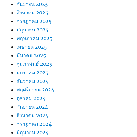
กันยายน 2025
สิงหาคม 2025
กรกฎาคม 2025
มิถุนายน 2025
พฤษภาคม 2025
เมษายน 2025
มีนาคม 2025
กุมภาพันธ์ 2025
มกราคม 2025
ธันวาคม 2024
พฤศจิกายน 2024
ตุลาคม 2024
กันยายน 2024
สิงหาคม 2024
กรกฎาคม 2024
มิถุนายน 2024