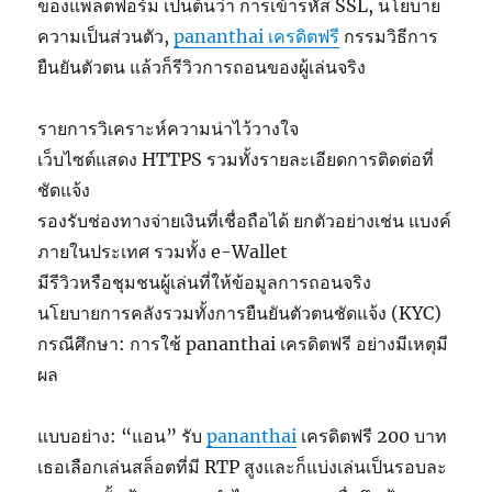
ของแพลตฟอร์ม เป็นต้นว่า การเข้ารหัส SSL, นโยบาย
ความเป็นส่วนตัว,
pananthai เครดิตฟรี
กรรมวิธีการ
ยืนยันตัวตน แล้วก็รีวิวการถอนของผู้เล่นจริง
รายการวิเคราะห์ความน่าไว้วางใจ
เว็บไซต์แสดง HTTPS รวมทั้งรายละเอียดการติดต่อที่
ชัดแจ้ง
รองรับช่องทางจ่ายเงินที่เชื่อถือได้ ยกตัวอย่างเช่น แบงค์
ภายในประเทศ รวมทั้ง e-Wallet
มีรีวิวหรือชุมชนผู้เล่นที่ให้ข้อมูลการถอนจริง
นโยบายการคลังรวมทั้งการยืนยันตัวตนชัดแจ้ง (KYC)
กรณีศึกษา: การใช้ pananthai เครดิตฟรี อย่างมีเหตุมี
ผล
แบบอย่าง: “แอน” รับ
pananthai
เครดิตฟรี 200 บาท
เธอเลือกเล่นสล็อตที่มี RTP สูงและก็แบ่งเล่นเป็นรอบละ