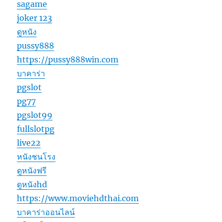
sagame
joker 123
ดูหนัง
pussy888
https://pussy888win.com
บาคาร่า
pgslot
pg77
pgslot99
fullslotpg
live22
หนังชนโรง
ดูหนังฟรี
ดูหนังhd
https://www.moviehdthai.com
บาคาร่าออนไลน์