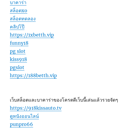
บาคาร่า
สล็อตxo
สล็อตทดลอง
คลิปโป๊
https://1xbetth.vip
funny18
pg slot
kiss918
pgslot
https://188betth.vip
เว็บสล็อตและบาคาร่าของโครตดีเว็บนี้เล่นแล้วรวยจัดๆ
https://918kissauto.tv
ดูหนังออนไลน์
punpro66