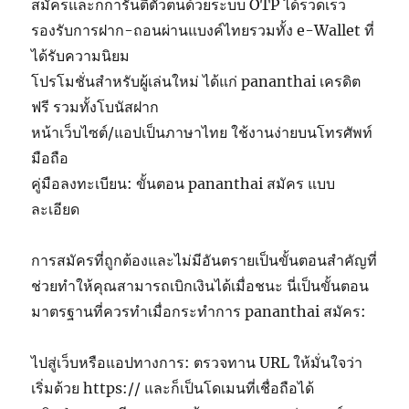
สมัครและก็การันตีตัวตนด้วยระบบ OTP ได้รวดเร็ว
รองรับการฝาก-ถอนผ่านแบงค์ไทยรวมทั้ง e-Wallet ที่
ได้รับความนิยม
โปรโมชั่นสำหรับผู้เล่นใหม่ ได้แก่ pananthai เครดิต
ฟรี รวมทั้งโบนัสฝาก
หน้าเว็บไซต์/แอปเป็นภาษาไทย ใช้งานง่ายบนโทรศัพท์
มือถือ
คู่มือลงทะเบียน: ขั้นตอน pananthai สมัคร แบบ
ละเอียด
การสมัครที่ถูกต้องและไม่มีอันตรายเป็นขั้นตอนสำคัญที่
ช่วยทำให้คุณสามารถเบิกเงินได้เมื่อชนะ นี่เป็นขั้นตอน
มาตรฐานที่ควรทำเมื่อกระทำการ pananthai สมัคร:
ไปสู่เว็บหรือแอปทางการ: ตรวจทาน URL ให้มั่นใจว่า
เริ่มด้วย https:// และก็เป็นโดเมนที่เชื่อถือได้