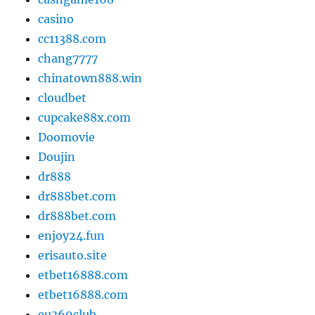
casino
cc11388.com
chang7777
chinatown888.win
cloudbet
cupcake88x.com
Doomovie
Doujin
dr888
dr888bet.com
dr888bet.com
enjoy24.fun
erisauto.site
etbet16888.com
etbet16888.com
eu369club