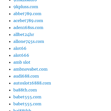
9kpluss.com
abbet789.com
acebet789.com
aden168ss.com
allbet24hr
allone745s.com
alot66
alot666
amb slot
ambnovabet.com
audi688.com
autoslot16888.com
ba88th.com
babet555.com
babet555.com
baj88thb