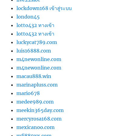
lockdown168 เข้าสู่ระบบ
london45
lotto432 ทางเข้า
lotto432 ทางเข้า
luckycat789.com
luis16888.com
m4newonline.com
m4newonline.com
macau888.win
marinapluss.com
mario678
medee989.com
meekin365day.com
mercyrosa168.com
mexicanoo.com
mfj889xx.com