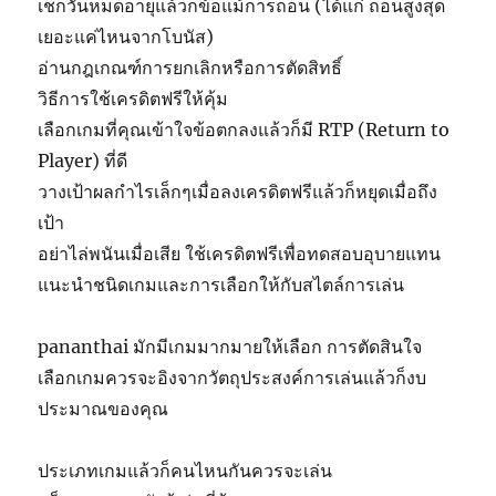
เช็กวันหมดอายุแล้วก็ข้อแม้การถอน (ได้แก่ ถอนสูงสุด
เยอะแค่ไหนจากโบนัส)
อ่านกฎเกณฑ์การยกเลิกหรือการตัดสิทธิ์
วิธีการใช้เครดิตฟรีให้คุ้ม
เลือกเกมที่คุณเข้าใจข้อตกลงแล้วก็มี RTP (Return to
Player) ที่ดี
วางเป้าผลกำไรเล็กๆเมื่อลงเครดิตฟรีแล้วก็หยุดเมื่อถึง
เป้า
อย่าไล่พนันเมื่อเสีย ใช้เครดิตฟรีเพื่อทดสอบอุบายแทน
แนะนำชนิดเกมและการเลือกให้กับสไตล์การเล่น
pananthai มักมีเกมมากมายให้เลือก การตัดสินใจ
เลือกเกมควรจะอิงจากวัตถุประสงค์การเล่นแล้วก็งบ
ประมาณของคุณ
ประเภทเกมแล้วก็คนไหนกันควรจะเล่น