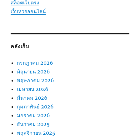
สล็อตเว็บตรง
เว็บหวยออนไลน์
คลังเก็บ
กรกฎาคม 2026
มิถุนายน 2026
พฤษภาคม 2026
เมษายน 2026
มีนาคม 2026
กุมภาพันธ์ 2026
มกราคม 2026
ธันวาคม 2025
พฤศจิกายน 2025