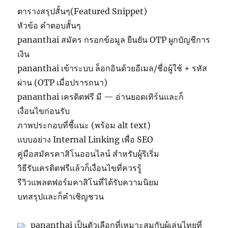
ตารางสรุปสั้นๆ(Featured Snippet)
หัวข้อ คำตอบสั้นๆ
pananthai สมัคร กรอกข้อมูล ยืนยัน OTP ผูกบัญชีการ
เงิน
pananthai เข้าระบบ ล็อกอินด้วยอีเมล/ชื่อผู้ใช้ + รหัส
ผ่าน (OTP เมื่อปรารถนา)
pananthai เครดิตฟรี มี — อ่านยอดเทิร์นและก็
เงื่อนไขก่อนรับ
ภาพประกอบที่ชี้แนะ (พร้อม alt text)
แบบอย่าง Internal Linking เพื่อ SEO
คู่มือสมัครคาสิโนออนไลน์ สำหรับผู้ริเริ่ม
วิธีรับเครดิตฟรีแล้วก็เงื่อนไขที่ควรรู้
รีวิวแพลตฟอร์มคาสิโนที่ได้รับความนิยม
บทสรุปและก็คำเชิญชวน
pananthai เป็นตัวเลือกที่เหมาะสมกับผู้เล่นไทยที่