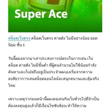
สล็อตเว็บตรง
สล็อตเว็บตรง ค่ายดัง ไม่มีอย่างน้อย ยอด
นิยม ชั้น 1
วันนี้ผมอยากมาเล่าประสบการณ์ตรงในการเล่น เว็บ
สล็อต ค่ายดัง ไม่มีขั้นต่ำ ที่ผู้คนจำนวนไม่ใช้น้อยกำลัง
ค้นหาและก็เอ๋ยถึงอยู่เป็นประจำผมเองเริ่มจากความ
สงสัยว่าการเล่นสล็อตออนไลน์จะสนุกสนานและคุ้มจริง
ไหม
เพราะเหตุว่าก่อนหน้านี้ผมเคยเล่นกับเว็บทั่วๆไปที่จำเป็น
ต้องลงทุนสูงแล้วก็มีเงื่อนไขซับซ้อน ทำให้ความ