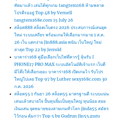
คัดมาแล้ว เล่นได้ทุกเกม tangtem168 ห้ามพลาด
โปรดีรออยู่ Top 48 by Vernell
tangtem168e.com 15 July 26
สล็อต888 สล็อตเว็บตรง 2026 ประสบการณ์เล่นยุค
ใหม่ ระบบเสถียร พร้อมเกมให้เลือกมากมาย 1 ส.ค.
26 เว็บ แตกง่าย Jin888.asia พนัน เว็บใหญ่ ใหม่
ล่าสุด Top 22 by Jerrold
บาคาร่า168 คู่มือเลือกเว็บไพ่ที่ควรรู้ ลุ้นรับ I
PHONE17 PRO MAX ระบบอัตโนมัติเจ้าแรก เว็บดี
มีโต๊ะให้เลือกเยอะ บาคาร่า168 เปิดเกมไว รับโปร
ใหญ่ไปเลย Top 97 by Luther sexy168c.com 30
ก.ค. 2026
สล็อต55 1 กันยา 26 สล็อต55 มาตรฐานดี ระบบแน่น
เล่นแล้วสบายใจ ปั้นทุนจิ๋มเป็นทุนใหญ่ ทุนน้อย สอย
เงินแสน จุดหมายของสายเกมทั่วโลก jinda55 สมัคร
ไว้ก่อน คุ้มกว่า Top 5 by Gudrun Jin55.guru