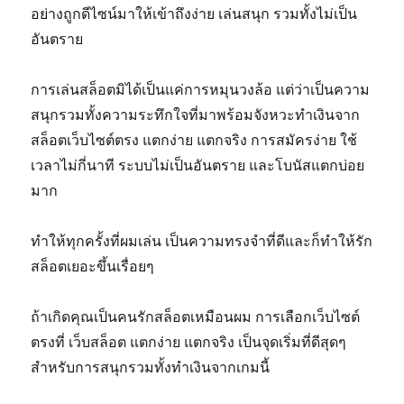
อย่างถูกดีไซน์มาให้เข้าถึงง่าย เล่นสนุก รวมทั้งไม่เป็น
อันตราย
การเล่นสล็อตมิได้เป็นแค่การหมุนวงล้อ แต่ว่าเป็นความ
สนุกรวมทั้งความระทึกใจที่มาพร้อมจังหวะทำเงินจาก
สล็อตเว็บไซต์ตรง แตกง่าย แตกจริง การสมัครง่าย ใช้
เวลาไม่กี่นาที ระบบไม่เป็นอันตราย และโบนัสแตกบ่อย
มาก
ทำให้ทุกครั้งที่ผมเล่น เป็นความทรงจำที่ดีและก็ทำให้รัก
สล็อตเยอะขึ้นเรื่อยๆ
ถ้าเกิดคุณเป็นคนรักสล็อตเหมือนผม การเลือกเว็บไซต์
ตรงที่ เว็บสล็อต แตกง่าย แตกจริง เป็นจุดเริ่มที่ดีสุดๆ
สำหรับการสนุกรวมทั้งทำเงินจากเกมนี้