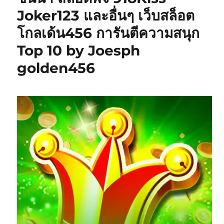
Joker123 และอื่นๆ เว็บสล็อต
โกลเด้น456 การันตีความสนุก
Top 10 by Joesph
golden456