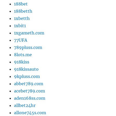
188bet
188betth
1xbetth
1xbit1
1xgameth.com
77UFA
789pluss.com
8lots.me
918kiss
918kissauto
9kpluss.com
abbet789.com
acebet789.com
aden168ss.com
allbet24hr
allone745s.com