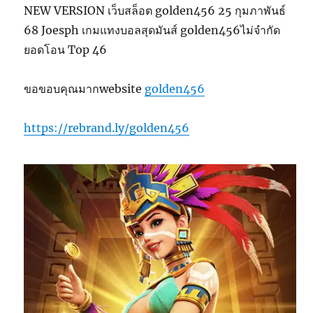
NEW VERSION เว็บสล็อต golden456 25 กุมภาพันธ์
68 Joesph เกมแทงบอลสุดมันส์ golden456ไม่จำกัด
ยอดโอน Top 46
ขอขอบคุณมากwebsite
golden456
https://rebrand.ly/golden456