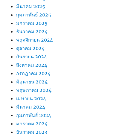
มีนาคม 2025
กุมภาพันธ์ 2025
มกราคม 2025
ธันวาคม 2024
พฤศจิกายน 2024
ตุลาคม 2024
กันยายน 2024
สิงหาคม 2024
กรกฎาคม 2024
มิถุนายน 2024
พฤษภาคม 2024
เมษายน 2024
มีนาคม 2024
กุมภาพันธ์ 2024
มกราคม 2024
ธันวาคม 2023