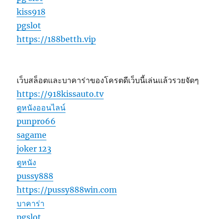
kiss918
pgslot
https://188betth.vip
เว็บสล็อตและบาคาร่าของโครตดีเว็บนี้เล่นแล้วรวยจัดๆ
https://918kissauto.tv
ดูหนังออนไลน์
punpro66
sagame
joker 123
ดูหนัง
pussy888
https://pussy888win.com
บาคาร่า
pgslot