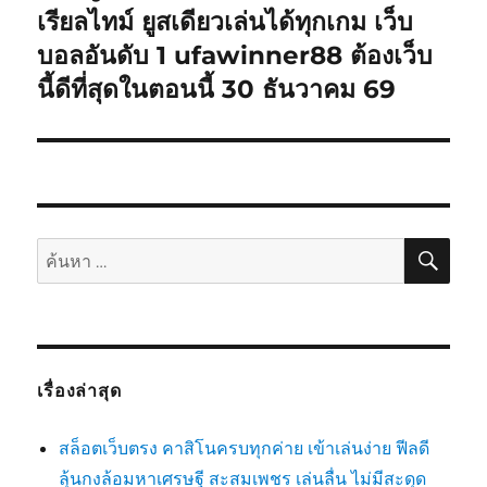
ไป:
เรียลไทม์ ยูสเดียวเล่นได้ทุกเกม เว็บ
บอลอันดับ 1 ufawinner88 ต้องเว็บ
นี้ดีที่สุดในตอนนี้ 30 ธันวาคม 69
ค้นห
ค้นหา:
เรื่องล่าสุด
สล็อตเว็บตรง คาสิโนครบทุกค่าย เข้าเล่นง่าย ฟีลดี
ลุ้นกงล้อมหาเศรษฐี สะสมเพชร เล่นลื่น ไม่มีสะดุด