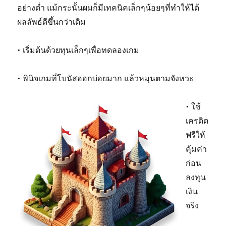
อย่างต่ำ แม้กระนั้นผมก็มีเทคนิคเล็กๆน้อยๆที่ทำให้ได้
ผลลัพธ์ดีขึ้นกว่าเดิม
• เริ่มต้นด้วยทุนเล็กๆเพื่อทดลองเกม
• พินิจเกมที่โบนัสออกบ่อยมาก แล้วหมุนตามจังหวะ
• ใช้
เครดิต
ฟรีให้
คุ้มค่า
ก่อน
ลงทุน
เงิน
จริง