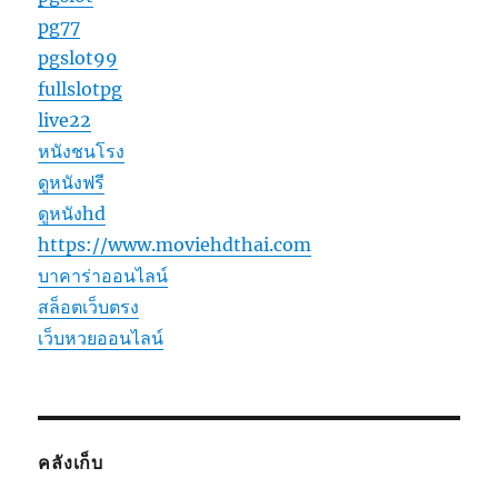
pg77
pgslot99
fullslotpg
live22
หนังชนโรง
ดูหนังฟรี
ดูหนังhd
https://www.moviehdthai.com
บาคาร่าออนไลน์
สล็อตเว็บตรง
เว็บหวยออนไลน์
คลังเก็บ