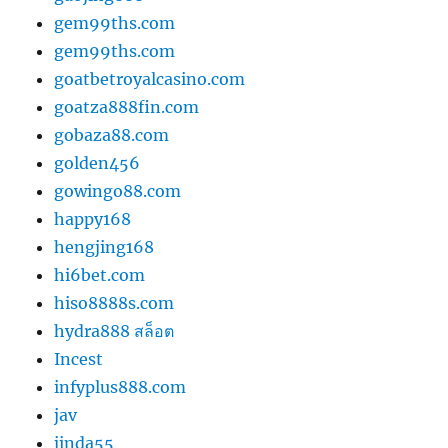
gem99ths.com
gem99ths.com
goatbetroyalcasino.com
goatza888fin.com
gobaza88.com
golden456
gowingo88.com
happy168
hengjing168
hi6bet.com
hiso8888s.com
hydra888 สล็อต
Incest
infyplus888.com
jav
jinda55