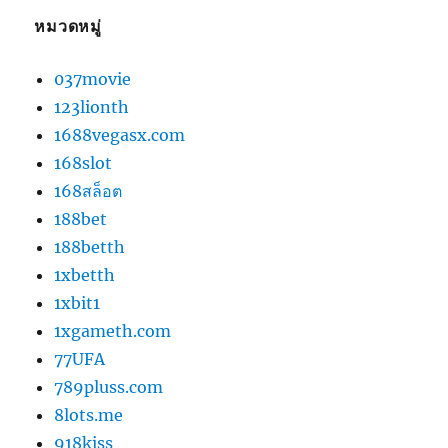
หมวดหมู่
037movie
123lionth
1688vegasx.com
168slot
168สล็อต
188bet
188betth
1xbetth
1xbit1
1xgameth.com
77UFA
789pluss.com
8lots.me
918kiss