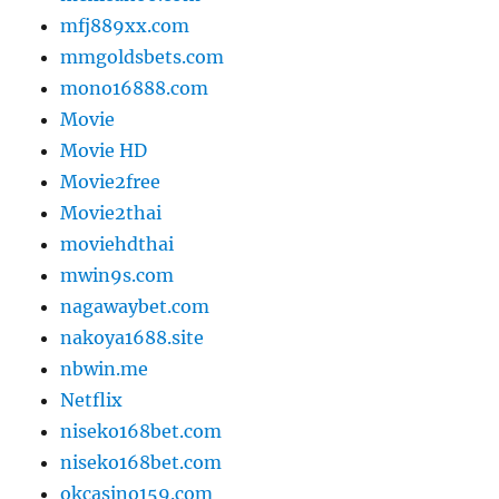
mfj889xx.com
mmgoldsbets.com
mono16888.com
Movie
Movie HD
Movie2free
Movie2thai
moviehdthai
mwin9s.com
nagawaybet.com
nakoya1688.site
nbwin.me
Netflix
niseko168bet.com
niseko168bet.com
okcasino159.com