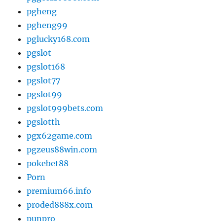
pgheng
pgheng99
pglucky168.com
pgslot
pgslot168
pgslot77
pgslot99
pgslot999bets.com
pgslotth
pgx62game.com
pgzeus88win.com
pokebet88
Porn
premium66.info
proded888x.com
punpro