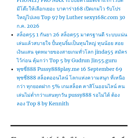
PHONE17 PRO MAX ระบบอัตโนมัติเจ้าแรก เว็บดี
มีโต๊ะให้เลือกเยอะ บาคาร่า168 เปิดเกมไว รับโปร
ใหญ่ไปเลย Top 97 by Luther sexy168c.com 30
ก.ค. 2026
สล็อต55 1 กันยา 26 สล็อต55 มาตรฐานดี ระบบแน่น
เล่นแล้วสบายใจ ปั้นทุนจิ๋มเป็นทุนใหญ่ ทุนน้อย สอย
เงินแสน จุดหมายของสายเกมทั่วโลก jinda55 สมัคร
ไว้ก่อน คุ้มกว่า Top 5 by Gudrun Jin55.guru
พุซซี่888 Pussy888play.me 16 September 69
พุซซี่888 สล็อตออนไลน์ โลกแห่งความสนุก ที่เหนือ
กว่า ทุกยอดฝาก 5% เกมสล็อต คาสิโนออนไลน์ คน
เล่นไม่ต่ำกว่าแสนทุกวัน pussy888 รอไม่ได้ ต้อง
ลอง Top 8 by Kennith