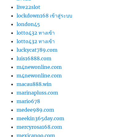
live22slot
lockdown168 เข้าสู่ระบบ
london45
lotto432 ทางเข้า
lotto432 ทางเข้า
luckycat789.com
luis16888.com
m4newonline.com
m4newonline.com
macau888.win
marinapluss.com
mario678
medee989.com
meekin365day.com
mercyrosa168.com
mexicanoo.com