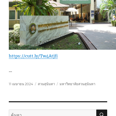
https://cutt.ly/Tw4Atjfi
…
เขียน
หมวด
ป้าย
11 เมษายน 2024
สวนสุนันทา
มหาวิทยาลัยสวนสุนันทา
เมื่อ
หมู่
กำกับ
ค้นห
ค้นหา: