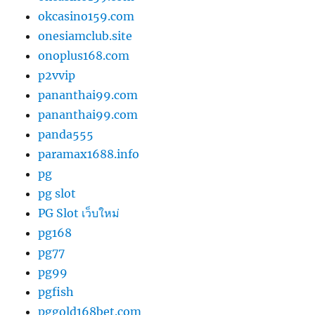
okcasino159.com
onesiamclub.site
onoplus168.com
p2vvip
pananthai99.com
pananthai99.com
panda555
paramax1688.info
pg
pg slot
PG Slot เว็บใหม่
pg168
pg77
pg99
pgfish
pggold168bet.com