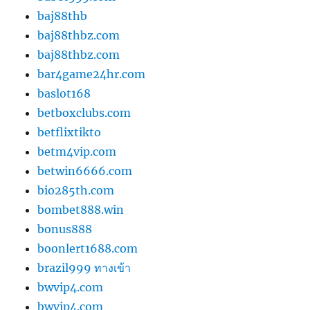
baj88thb
baj88thbz.com
baj88thbz.com
bar4game24hr.com
baslot168
betboxclubs.com
betflixtikto
betm4vip.com
betwin6666.com
bio285th.com
bombet888.win
bonus888
boonlert1688.com
brazil999 ทางเข้า
bwvip4.com
bwvip4.com