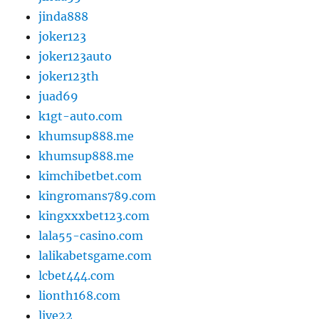
jinda888
joker123
joker123auto
joker123th
juad69
k1gt-auto.com
khumsup888.me
khumsup888.me
kimchibetbet.com
kingromans789.com
kingxxxbet123.com
lala55-casino.com
lalikabetsgame.com
lcbet444.com
lionth168.com
live22