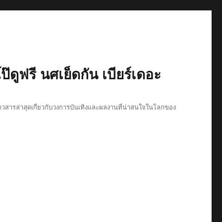
ดูฟรี นศเย็ดกัน เบียร์เดอะ
ข่าวสารล่าสุดเกี่ยวกับวงการบันเทิงและผลงานที่น่าสนใจในโลกของ