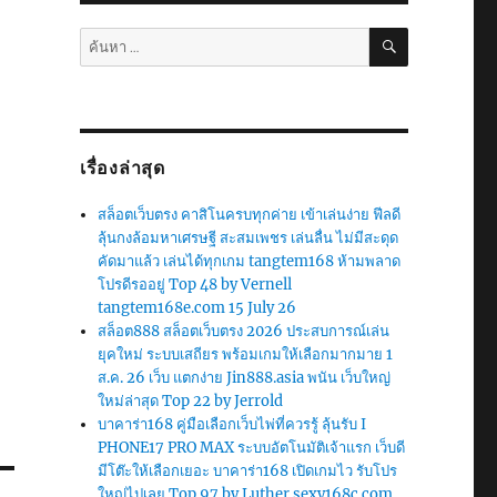
ค้นหา
ค้นหา:
เรื่องล่าสุด
สล็อตเว็บตรง คาสิโนครบทุกค่าย เข้าเล่นง่าย ฟีลดี
ลุ้นกงล้อมหาเศรษฐี สะสมเพชร เล่นลื่น ไม่มีสะดุด
คัดมาแล้ว เล่นได้ทุกเกม tangtem168 ห้ามพลาด
โปรดีรออยู่ Top 48 by Vernell
tangtem168e.com 15 July 26
สล็อต888 สล็อตเว็บตรง 2026 ประสบการณ์เล่น
ยุคใหม่ ระบบเสถียร พร้อมเกมให้เลือกมากมาย 1
ส.ค. 26 เว็บ แตกง่าย Jin888.asia พนัน เว็บใหญ่
ใหม่ล่าสุด Top 22 by Jerrold
บาคาร่า168 คู่มือเลือกเว็บไพ่ที่ควรรู้ ลุ้นรับ I
PHONE17 PRO MAX ระบบอัตโนมัติเจ้าแรก เว็บดี
มีโต๊ะให้เลือกเยอะ บาคาร่า168 เปิดเกมไว รับโปร
ใหญ่ไปเลย Top 97 by Luther sexy168c.com