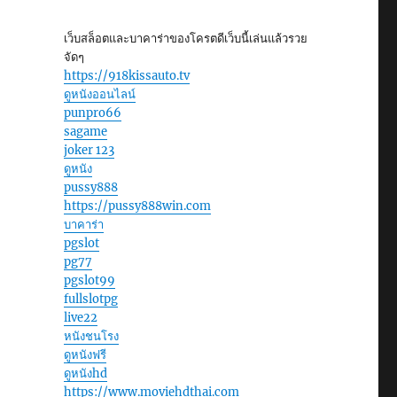
เว็บสล็อตและบาคาร่าของโครตดีเว็บนี้เล่นแล้วรวย
จัดๆ
https://918kissauto.tv
ดูหนังออนไลน์
punpro66
sagame
joker 123
ดูหนัง
pussy888
https://pussy888win.com
บาคาร่า
pgslot
pg77
pgslot99
fullslotpg
live22
หนังชนโรง
ดูหนังฟรี
ดูหนังhd
https://www.moviehdthai.com