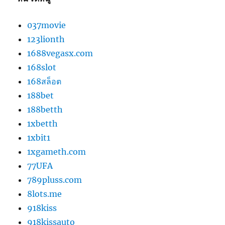
037movie
123lionth
1688vegasx.com
168slot
168สล็อต
188bet
188betth
1xbetth
1xbit1
1xgameth.com
77UFA
789pluss.com
8lots.me
918kiss
918kissauto