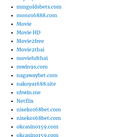
mmgoldsbets.com
mono16888.com
Movie
Movie HD
Movie2free
Movie2thai
moviehdthai
mwin9s.com
nagawaybet.com
nakoya1688.site
nbwin.me
Netflix
niseko168bet.com
niseko168bet.com
okcasino159.com
okcasino159.com