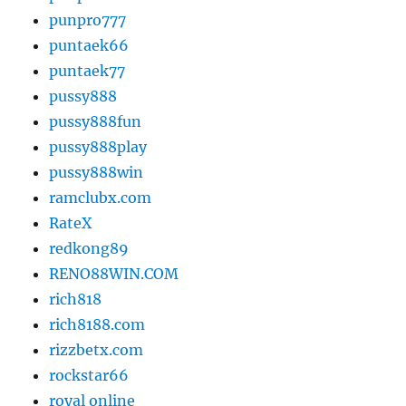
punpro777
puntaek66
puntaek77
pussy888
pussy888fun
pussy888play
pussy888win
ramclubx.com
RateX
redkong89
RENO88WIN.COM
rich818
rich8188.com
rizzbetx.com
rockstar66
royal online