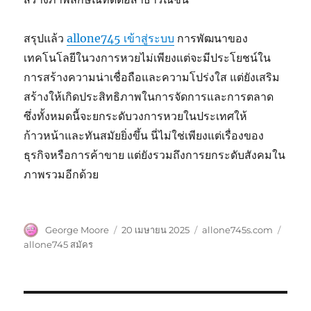
สรุปแล้ว
allone745 เข้าสู่ระบบ
การพัฒนาของ
เทคโนโลยีในวงการหวยไม่เพียงแต่จะมีประโยชน์ใน
การสร้างความน่าเชื่อถือและความโปร่งใส แต่ยังเสริม
สร้างให้เกิดประสิทธิภาพในการจัดการและการตลาด
ซึ่งทั้งหมดนี้จะยกระดับวงการหวยในประเทศให้
ก้าวหน้าและทันสมัยยิ่งขึ้น นี่ไม่ใช่เพียงแต่เรื่องของ
ธุรกิจหรือการค้าขาย แต่ยังรวมถึงการยกระดับสังคมใน
ภาพรวมอีกด้วย
ผู้
เขียน
หมวด
ป้าย
George Moore
20 เมษายน 2025
allone745s.com
เขียน
เมื่อ
หมู่
กำกับ
allone745 สมัคร
แนะแนว