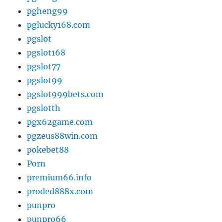
pgheng99
pglucky168.com
pgslot
pgslot168
pgslot77
pgslot99
pgslot999bets.com
pgslotth
pgx62game.com
pgzeus88win.com
pokebet88
Porn
premium66.info
proded888x.com
punpro
punpro66