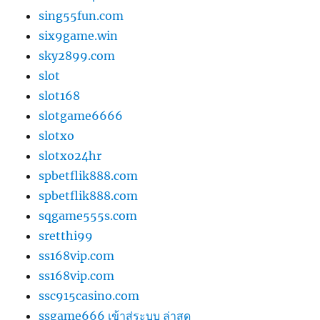
sing55fun.com
six9game.win
sky2899.com
slot
slot168
slotgame6666
slotxo
slotxo24hr
spbetflik888.com
spbetflik888.com
sqgame555s.com
sretthi99
ss168vip.com
ss168vip.com
ssc915casino.com
ssgame666 เข้าสู่ระบบ ล่าสุด