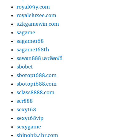
royal99y.com
royaleluxee.com
s2kgamewin.com
sagame
sagame168
sagame168th
sawan888 เครดิตฟรี
sbobet
sbotop1688.com
sbotop1688.com
sclass8888.com
scr888
sexy168
sexy168vip
sexygame
shinobi24hr.com