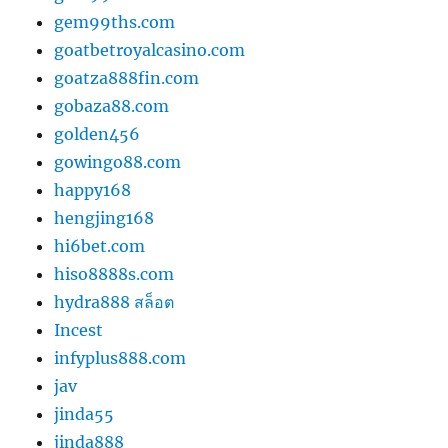
gem99ths.com
goatbetroyalcasino.com
goatza888fin.com
gobaza88.com
golden456
gowingo88.com
happy168
hengjing168
hi6bet.com
hiso8888s.com
hydra888 สล็อต
Incest
infyplus888.com
jav
jinda55
jinda888