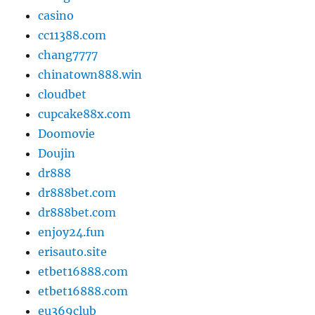
casino
cc11388.com
chang7777
chinatown888.win
cloudbet
cupcake88x.com
Doomovie
Doujin
dr888
dr888bet.com
dr888bet.com
enjoy24.fun
erisauto.site
etbet16888.com
etbet16888.com
eu369club