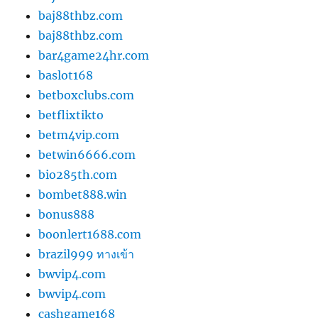
baj88thbz.com
baj88thbz.com
bar4game24hr.com
baslot168
betboxclubs.com
betflixtikto
betm4vip.com
betwin6666.com
bio285th.com
bombet888.win
bonus888
boonlert1688.com
brazil999 ทางเข้า
bwvip4.com
bwvip4.com
cashgame168