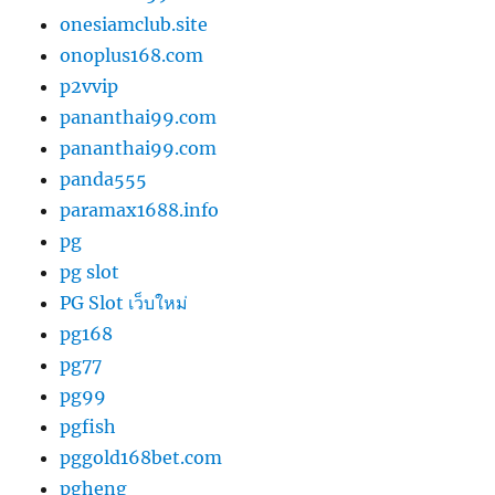
onesiamclub.site
onoplus168.com
p2vvip
pananthai99.com
pananthai99.com
panda555
paramax1688.info
pg
pg slot
PG Slot เว็บใหม่
pg168
pg77
pg99
pgfish
pggold168bet.com
pgheng