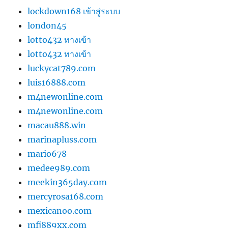
lockdown168 เข้าสู่ระบบ
london45
lotto432 ทางเข้า
lotto432 ทางเข้า
luckycat789.com
luis16888.com
m4newonline.com
m4newonline.com
macau888.win
marinapluss.com
mario678
medee989.com
meekin365day.com
mercyrosa168.com
mexicanoo.com
mfj889xx.com