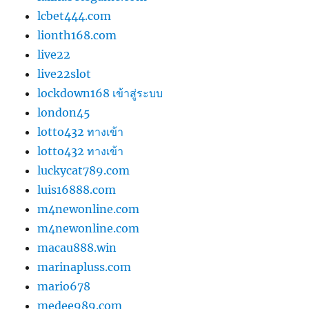
lcbet444.com
lionth168.com
live22
live22slot
lockdown168 เข้าสู่ระบบ
london45
lotto432 ทางเข้า
lotto432 ทางเข้า
luckycat789.com
luis16888.com
m4newonline.com
m4newonline.com
macau888.win
marinapluss.com
mario678
medee989.com