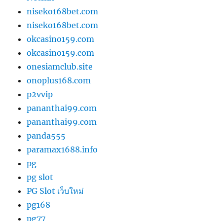
niseko168bet.com
niseko168bet.com
okcasino159.com
okcasino159.com
onesiamclub.site
onoplus168.com
p2vvip
pananthai99.com
pananthai99.com
panda555
paramax1688.info
pg
pg slot
PG Slot เว็บใหม่
pg168
pg77