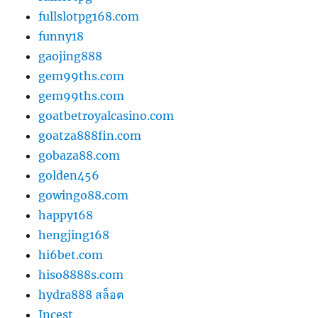
fullslotpg168.com
funny18
gaojing888
gem99ths.com
gem99ths.com
goatbetroyalcasino.com
goatza888fin.com
gobaza88.com
golden456
gowingo88.com
happy168
hengjing168
hi6bet.com
hiso8888s.com
hydra888 สล็อต
Incest