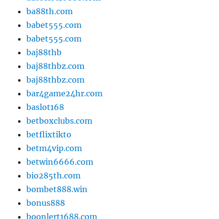
ba88th.com
babet555.com
babet555.com
baj88thb
baj88thbz.com
baj88thbz.com
bar4game24hr.com
baslot168
betboxclubs.com
betflixtikto
betm4vip.com
betwin6666.com
bio285th.com
bombet888.win
bonus888
boonlert1688.com