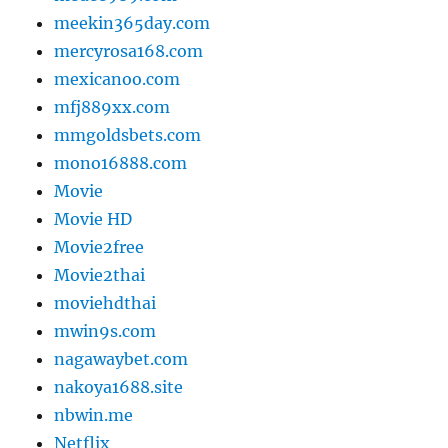
meekin365day.com
mercyrosa168.com
mexicanoo.com
mfj889xx.com
mmgoldsbets.com
mono16888.com
Movie
Movie HD
Movie2free
Movie2thai
moviehdthai
mwin9s.com
nagawaybet.com
nakoya1688.site
nbwin.me
Netflix