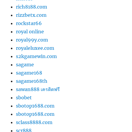
rich8188.com
rizzbetx.com
rockstar66
royal online
royal99y.com
royaleluxee.com
s2kgamewin.com
sagame
sagame168
sagame168th
sawan888 เครดิตฟรี
sbobet
sbotop1688.com
sbotop1688.com
sclass8888.com
scr888