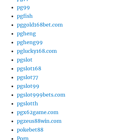
pg99
pgfish
pggold168bet.com
pgheng
pgheng99
pglucky168.com
pgslot
pgslot168
pgslot77
pgslot99
pgslot999bets.com
pgslotth
pgx62game.com
pgzeus88win.com
pokebet88
Porn