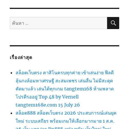
ค้นห
ค้นหา:
เรื่องล่าสุด
สล็อตเว็บตรง คาสิโนครบทุกค่าย เข้าเล่นง่าย ฟีลดี
ลุ้นกงล้อมหาเศรษฐี สะสมเพชร เล่นลื่น ไม่มีสะดุด
คัดมาแล้ว เล่นได้ทุกเกม tangtem168 ห้ามพลาด
โปรดีรออยู่ Top 48 by Vernell
tangtem168e.com 15 July 26
สล็อต888 สล็อตเว็บตรง 2026 ประสบการณ์เล่นยุค
ใหม่ ระบบเสถียร พร้อมเกมให้เลือกมากมาย 1 ส.ค.
26 เว็บ แตกง่าย Jin888.asia พนัน เว็บใหญ่ ใหม่