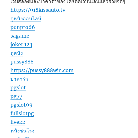
เว็บสล็อตและบาคาร่าของโครตดีเว็บนี้เล่นแล้วรวยจัดๆ
https://918kissauto.tv
ดูหนังออนไลน์
punpro66
sagame
joker 123
ดูหนัง
pussy888
https://pussy888win.com
บาคาร่า
pgslot
pg77
pgslot99
fullslotpg
live22
หนังชนโรง