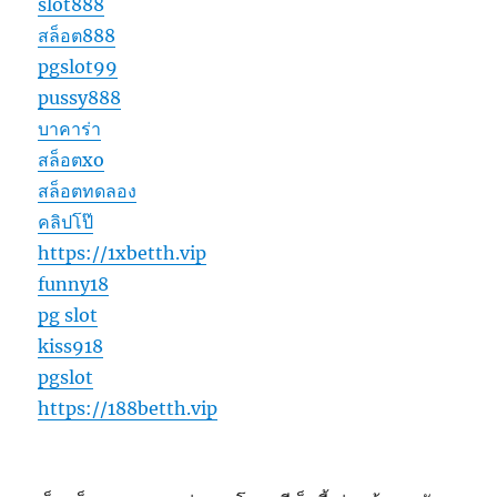
slot888
สล็อต888
pgslot99
pussy888
บาคาร่า
สล็อตxo
สล็อตทดลอง
คลิปโป๊
https://1xbetth.vip
funny18
pg slot
kiss918
pgslot
https://188betth.vip