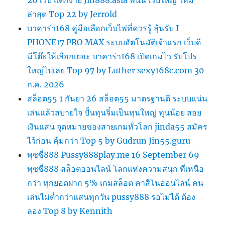
ล่าสุด Top 22 by Jerrold
บาคาร่า168 คู่มือเลือกเว็บไพ่ที่ควรรู้ ลุ้นรับ I
PHONE17 PRO MAX ระบบอัตโนมัติเจ้าแรก เว็บดี
มีโต๊ะให้เลือกเยอะ บาคาร่า168 เปิดเกมไว รับโปร
ใหญ่ไปเลย Top 97 by Luther sexy168c.com 30
ก.ค. 2026
สล็อต55 1 กันยา 26 สล็อต55 มาตรฐานดี ระบบแน่น
เล่นแล้วสบายใจ ปั้นทุนจิ๋มเป็นทุนใหญ่ ทุนน้อย สอย
เงินแสน จุดหมายของสายเกมทั่วโลก jinda55 สมัคร
ไว้ก่อน คุ้มกว่า Top 5 by Gudrun Jin55.guru
พุซซี่888 Pussy888play.me 16 September 69
พุซซี่888 สล็อตออนไลน์ โลกแห่งความสนุก ที่เหนือ
กว่า ทุกยอดฝาก 5% เกมสล็อต คาสิโนออนไลน์ คน
เล่นไม่ต่ำกว่าแสนทุกวัน pussy888 รอไม่ได้ ต้อง
ลอง Top 8 by Kennith