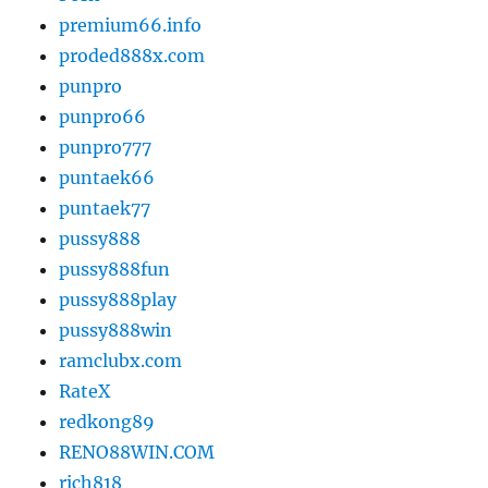
premium66.info
proded888x.com
punpro
punpro66
punpro777
puntaek66
puntaek77
pussy888
pussy888fun
pussy888play
pussy888win
ramclubx.com
RateX
redkong89
RENO88WIN.COM
rich818