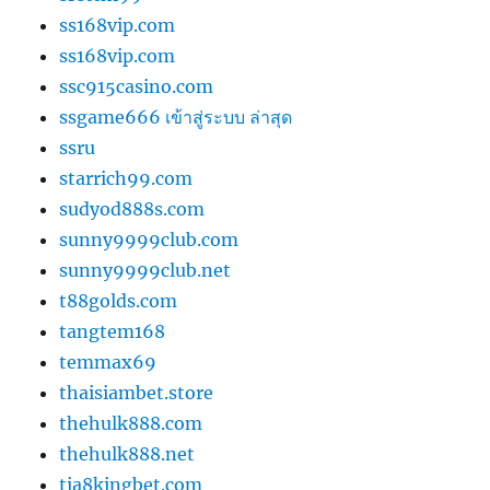
ss168vip.com
ss168vip.com
ssc915casino.com
ssgame666 เข้าสู่ระบบ ล่าสุด
ssru
starrich99.com
sudyod888s.com
sunny9999club.com
sunny9999club.net
t88golds.com
tangtem168
temmax69
thaisiambet.store
thehulk888.com
thehulk888.net
tia8kingbet.com