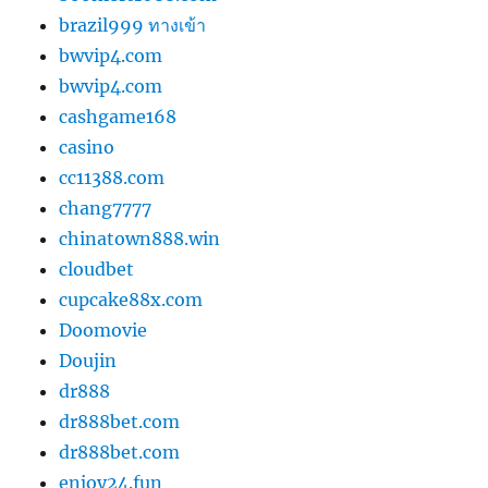
brazil999 ทางเข้า
bwvip4.com
bwvip4.com
cashgame168
casino
cc11388.com
chang7777
chinatown888.win
cloudbet
cupcake88x.com
Doomovie
Doujin
dr888
dr888bet.com
dr888bet.com
enjoy24.fun