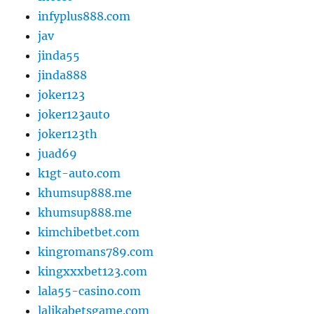
infyplus888.com
jav
jinda55
jinda888
joker123
joker123auto
joker123th
juad69
k1gt-auto.com
khumsup888.me
khumsup888.me
kimchibetbet.com
kingromans789.com
kingxxxbet123.com
lala55-casino.com
lalikabetsgame.com