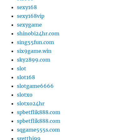
sexy168
sexy168vip
sexygame
shinobi24hr.com
sing55fun.com
six9game.win
sky2899.com
slot
slot168
slotgame6666
slotxo
slotxo24hr
spbetflik888.com
spbetflik888.com
sqgame555s.com
sretthi99