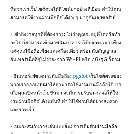
ที่พวกเราเว็บไซต์ตรงได้ดีไซน์มาอย่างดีเยี่ยม ทำให้คุณ
สามารถใช้งานผ่านมือถือได้ง่ายๆ มาดูกันเลยขอรับ!
• เข้าถึงง่ายทุกที่ที่ต้องการ: ไม่ว่าคุณจะอยู่ที่ใดหรือทำ
อะไร ก็สามารถเข้ามาพนันบาคาร่าได้ตลอดเวลา เพียง
แต่คุณมีมือถือเพียงแค่เครื่องเดียว พร้อมกับสัญญาณ
อินเทอร์เน็ตดีๆไม่ว่าจะจาก Wi-FI หรือ 4G/5G ก็ตาม
• อินเทอร์เฟซเหมาะกับมือถือ:
pgslot
เว็บไซต์ตรงของ
พวกเราออกแบบมาให้สามารถใช้งานผ่านมือถือได้ง่าย
เมื่อคุณเปิดหน้าเว็บขึ้นมา จะมีการปรับขนาดจอให้ใช้
งานผ่านมือถือได้ในทันที ทำให้ใช้งานได้อย่างสะดวก
และรวดเร็ว
• เหมาะสมกับการเล่นแบบสั้น: การเดิมพันผ่านมือถือ