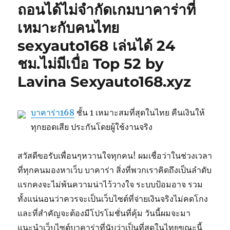
ถอนได้ไม่จำกัดเกมบาคาร่าที่
เหมาะกับคนไทย
sexyauto168 เล่นได้ 24
ชม.ไม่มีเบื่อ Top 52 by
Lavina Sexyauto168.xyz
บาคาร่า168
ชั้น 1 เหมาะสมที่สุดในไทย คืนเงินให้
ทุกยอดเสีย ประกันโดยผู้ใช้งานจริง
สวัสดีขอรับเพื่อนๆหวานใจทุกคน! ผมเชื่อว่าในช่วงเวลา
ที่ทุกคนมองหาเว็บ บาคาร่า สิ่งที่พวกเราคิดถึงเป็นลำดับ
แรกคงจะไม่พ้นความน่าไว้วางใจ ระบบป้อมอาจ รวม
ทั้งแน่นอนว่าควรจะเป็นเว็บไซต์ที่จ่ายเงินจริงไม่คดโกง
และที่สำคัญจะต้องมีโปรโมชั่นที่คุ้ม วันนี้ผมจะมา
แนะนำเว็บไซต์บาคาร่าที่นับว่าเป็นที่สุดในไทยขณะนี้