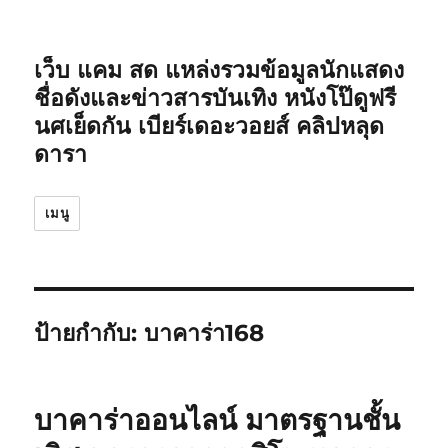
เว็บ แคม สด แหล่งรวมข้อมูลนักแสดง
ชื่อดังและข่าวสารบันเทิง หนังโป๊ดูฟรี
นศเย็ดกัน เบียร์เดอะวอยส์ คลิปหลุด
ดารา
เมนู
ป้ายกำกับ:
บาคาร่า168
บาคาร่าออนไลน์ มาตรฐานชั้น