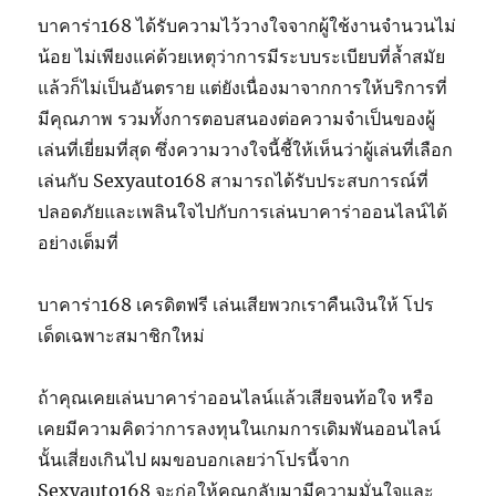
บาคาร่า168 ได้รับความไว้วางใจจากผู้ใช้งานจำนวนไม่
น้อย ไม่เพียงแค่ด้วยเหตุว่าการมีระบบระเบียบที่ล้ำสมัย
แล้วก็ไม่เป็นอันตราย แต่ยังเนื่องมาจากการให้บริการที่
มีคุณภาพ รวมทั้งการตอบสนองต่อความจำเป็นของผู้
เล่นที่เยี่ยมที่สุด ซึ่งความวางใจนี้ชี้ให้เห็นว่าผู้เล่นที่เลือก
เล่นกับ Sexyauto168 สามารถได้รับประสบการณ์ที่
ปลอดภัยและเพลินใจไปกับการเล่นบาคาร่าออนไลน์ได้
อย่างเต็มที่
บาคาร่า168 เครดิตฟรี เล่นเสียพวกเราคืนเงินให้ โปร
เด็ดเฉพาะสมาชิกใหม่
ถ้าคุณเคยเล่นบาคาร่าออนไลน์แล้วเสียจนท้อใจ หรือ
เคยมีความคิดว่าการลงทุนในเกมการเดิมพันออนไลน์
นั้นเสี่ยงเกินไป ผมขอบอกเลยว่าโปรนี้จาก
Sexyauto168 จะก่อให้คุณกลับมามีความมั่นใจและ