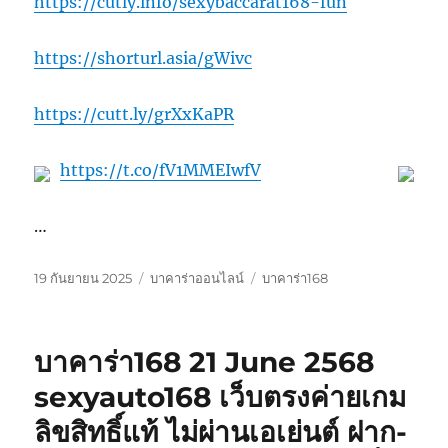
https://cutly.info/sexybaccarat168-fun
https://shorturl.asia/gWivc
https://cutt.ly/grXxKaPR
https://t.co/fV1MMEIwfV
…
เขียน
หมวด
ป้าย
19 กันยายน 2025
บาคาร่าออนไลน์
บาคาร่า168
เมื่อ
หมู่
กำกับ
บาคาร่า168 21 June 2568
sexyauto168 เว็บตรงค่ายเกม
ลิขสิทธิ์แท้ ไม่ผ่านเอเย่นต์ ฝาก-