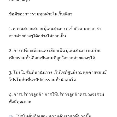
ข้อดีของการรวมทุกค่ายในเว็บเดียว
1. ความสบายสบาย ผู้เล่นสามารถเข้าถึงเกมบาคาร่า
จากค่ายต่างๆได้อย่างไม่ยากเย็น
2. การเปรียบเทียบและเลือกเฟ้น ผู้เล่นสามารถเปรียบ
เทียบรวมทั้งเลือกเฟ้นเกมที่ถูกใจจากค่ายต่างๆได้
3. โปรโมชั่นที่นานัปการ เว็บไซต์ศูนย์รวมทุกค่ายชอบมี
โปรโมชั่นที่นานัปการรวมทั้งน่าสนใจ
4. การบริการลูกค้า การให้บริการลูกค้าครบวงจรรวม
ทั้งมีคุณภาพ
โปรโมชั่นอีกเยอะ ความคุ้มราคาที่มากขึ้น