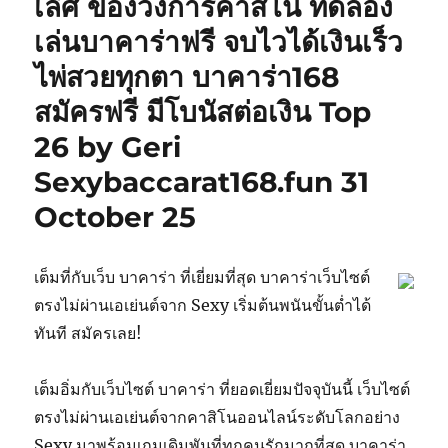
เลิศ ของวงการคาสิโน ทดลอง
เล่นบาคาร่าฟรี จบไวได้เงินเร็ว
ไพ่สวยทุกตา บาคาร่า168
สมัครฟรี มีโบนัสต่อเงิน Top
26 by Geri
Sexybaccarat168.fun 31
October 25
เต็มที่กับเว็บ บาคาร่า ที่เยี่ยมที่สุด บาคาร่าเว็บไซต์
ตรงไม่ผ่านเอเย่นต์จาก Sexy เริ่มต้นพนันขั้นต่ำได้
ทันที สมัครเลย!
เต็มอิ่มกับเว็บไซต์ บาคาร่า ที่ยอดเยี่ยมปัจจุบันนี้ เว็บไซต์
ตรงไม่ผ่านเอเย่นต์จากคาสิโนออนไลน์ระดับโลกอย่าง
Sexy มาพร้อมเกมเดิมพันที่ทุกคนรักมากที่สุด บาคาร่า