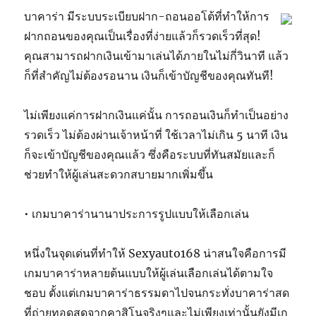
บาคาร่า มีระบบระเบียบฝาก-ถอนออโต้ที่ทำให้การ
ฝากถอนของคุณเป็นเรื่องที่ง่ายแล้วก็รวดเร็วที่สุด!
คุณสามารถฝากเงินเข้ามาเล่นได้ภายในไม่กี่วินาที แล้ว
ก็ที่สำคัญไม่ต้องรอนาน เงินก็เข้าบัญชีของคุณทันที!
ไม่เพียงแค่การฝากเงินแค่นั้น การถอนเงินก็ทำเป็นอย่าง
รวดเร็ว ไม่ต้องผ่านเจ้าหน้าที่ ใช้เวลาไม่เกิน 5 นาที เงิน
ก็จะเข้าบัญชีของคุณแล้ว ซึ่งคือระบบที่ทันสมัยและก็
ช่วยทำให้ผู้เล่นสะดวกสบายมากเพิ่มขึ้น
• เกมบาคาร่านานาประการรูปแบบให้เลือกเล่น
หนึ่งในจุดเด่นที่ทำให้ Sexyauto168 น่าสนใจคือการมี
เกมบาคาร่าหลายต้นแบบให้ผู้เล่นเลือกเล่นได้ตามใจ
ชอบ ตั้งแต่เกมบาคาร่าธรรมดาไปจนกระทั่งบาคาร่าสด
ที่ถ่ายทอดสดจากคาสิโนจริงๆและไม่เพียงเท่านั้นยังมีเก