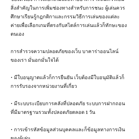
สิ่งสำคัญในการเพิ่มช่องทางสำหรับการชนะ ผู้เล่นควร
ศึกษาเรียนรู้กฎกติกาและกรรมวิธีการเล่นของแต่ละ
ค่ายเพื่อเลือกเกมที่ตรงกับสไตล์การเล่นแล้วก็ทักษะของ
ตนเอง
การสำรวจความปลอดภัยของเว็บ บาคาร่าออนไลน์
ของเรา มั่นอกมั่นใจได้
• มีใบอนุญาตแล้วก็การยืนยัน เว็บต้องมีใบอนุมัติแล้วก็
การรับรองจากหน่วยงานที่เกี่ยว
• มีระบบระเบียบการคลังที่ปลอดภัย ระบบการฝากถอน
ที่มีมาตรฐานรวมทั้งปลอดภัยตลอด 1 วัน
• การเข้ารหัสข้อมูลส่วนบุคคลและก็ข้อมูลทางการเงิน
ของผู้เล่น