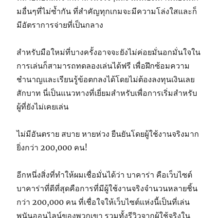
มอื่นๆที่ไม่ซ้ำกัน ที่สำคัญทุกเกมจะมีความโล่งใสและก็
มีอัตราการจ่ายที่เป็นกลาง
สำหรับมือใหม่ที่บางครั้งอาจจะยังไม่ค่อยมั่นอกมั่นใจใน
การเล่นก็สามารถทดลองเล่นได้ฟรี เพื่อฝึกซ้อมความ
ชำนาญและเรียนรู้ข้อตกลงได้โดยไม่ต้องลงทุนเงินเลย
สักบาท นี่เป็นแนวทางที่เยี่ยมสำหรับเพื่อการเริ่มสำหรับ
ผู้ที่ยังไม่เคยเล่น
ไม่มีอันตราย สบาย หายห่วง ยืนยันโดยผู้ใช้งานจริงมาก
ยิ่งกว่า 200,000 คน!
อีกหนึ่งสิ่งที่ทำให้ผมเชื่อมั่นได้ว่า บาคาร่า คือเว็บไซต์
บาคาร่าที่ดีที่สุดคือการที่มีผู้ใช้งานจริงจำนวนหลายชิ้น
กว่า 200,000 คน ที่เชื่อใจให้เว็บไซต์แห่งนี้เป็นที่เล่น
พนันออนไลน์ของพวกเขา รวมทั้งรีวิวจากผู้ใช้จริงใน