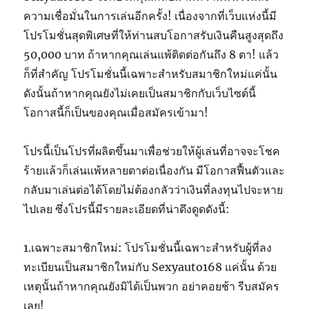
ความเชื่อมั่นในการเล่นอีกครั้ง! เนื่องจากที่เว็บแห่งนี้มี
โปรโมชั่นสุดพิเศษที่ให้ท่านสบโอกาสรับเงินคืนสูงสุดถึง
50,000 บาท ถ้าหากคุณเล่นแพ้ติดต่อกันถึง 8 ตา! แล้ว
ก็ที่สำคัญ โปรโมชั่นนี้เฉพาะสำหรับสมาชิกใหม่แค่นั้น
ดังนั้นถ้าหากคุณยังไม่เคยเป็นสมาชิกกับเว็บไซต์นี้
โอกาสนี้ก็เป็นของคุณเมื่อสมัครเข้ามา!
โปรนี้เป็นโปรที่ผลิตขึ้นมาเพื่อช่วยให้ผู้เล่นที่อาจจะโชค
ร้ายแล้วก็เล่นแพ้หลายตาต่อเนื่องกัน มีโอกาสฟื้นตัวและ
กลับมาเล่นต่อได้โดยไม่ต้องกลัวว่าเงินที่ลงทุนไปจะหาย
ไปเลย ซึ่งโปรนี้มีรายละเอียดที่น่าดึงดูดดังนี้:
1.เฉพาะสมาชิกใหม่: โปรโมชั่นนี้เฉพาะสำหรับผู้ที่ลง
ทะเบียนเป็นสมาชิกใหม่กับ Sexyauto168 แค่นั้น ด้วย
เหตุนั้นถ้าหากคุณยังมิได้เป็นพวก อย่าคอยช้า รีบสมัคร
เลย!