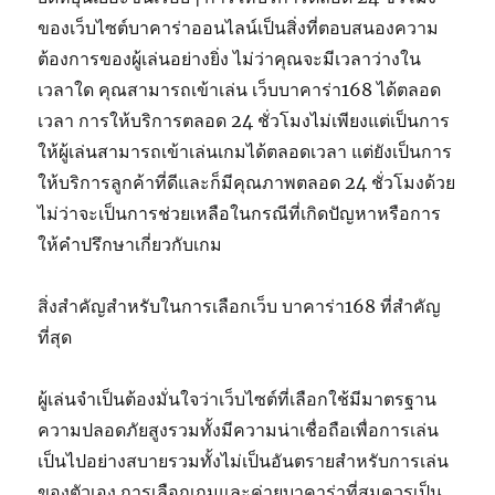
ของเว็บไซต์บาคาร่าออนไลน์เป็นสิ่งที่ตอบสนองความ
ต้องการของผู้เล่นอย่างยิ่ง ไม่ว่าคุณจะมีเวลาว่างใน
เวลาใด คุณสามารถเข้าเล่น เว็บบาคาร่า168 ได้ตลอด
เวลา การให้บริการตลอด 24 ชั่วโมงไม่เพียงแต่เป็นการ
ให้ผู้เล่นสามารถเข้าเล่นเกมได้ตลอดเวลา แต่ยังเป็นการ
ให้บริการลูกค้าที่ดีและก็มีคุณภาพตลอด 24 ชั่วโมงด้วย
ไม่ว่าจะเป็นการช่วยเหลือในกรณีที่เกิดปัญหาหรือการ
ให้คำปรึกษาเกี่ยวกับเกม
สิ่งสำคัญสำหรับในการเลือกเว็บ บาคาร่า168 ที่สำคัญ
ที่สุด
ผู้เล่นจำเป็นต้องมั่นใจว่าเว็บไซต์ที่เลือกใช้มีมาตรฐาน
ความปลอดภัยสูงรวมทั้งมีความน่าเชื่อถือเพื่อการเล่น
เป็นไปอย่างสบายรวมทั้งไม่เป็นอันตรายสำหรับการเล่น
ของตัวเอง การเลือกเกมและค่ายบาคาร่าที่สมควรเป็น