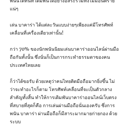
พนันได้ทันที เดิมพันได้อย่างอิสระรวมทั้งไม่มีอันตราย
แน่ๆ
เล่น บาคาร่า ได้แต่ละวันแบบง่ายๆเพียงแค่มีโทรศัพท์
เคลื่อนที่เครื่องเดียวเท่านั้น!
กว่า 70% ของนักพนันนิยมเล่นบาคาร่าออนไลน์ผ่านมือ
ถือกันทั้งนั้น ซึ่งนั่นก็เป็นการกระทำธรรมดาของคน
ประเทศไทยเลย
ก็ว่าได้ขอรับ ด้วยเหตุว่าคนไทยติดมือถือมากยิ่งขึ้น ไม่
ว่าจะทำอะไรก็ตาม โทรศัพท์เคลื่อนที่จะเป็นตัวกลาง
สำคัญทั้งสิ้น ทำให้การเดิมพันบาคาร่าออนไลน์เว็บตรง
ที่สบายที่สุดก็คือ การเล่นผ่านมือถือนั่นเองครับ ซึ่งการ
พนัน บาคาร่า ผ่านมือถือก็มีสาระมากมายก่ายกอง ด้วย
ระบบ