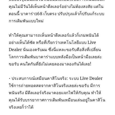
คุณไม่มีวันได้เห็นหน้าดีลเลอร์อย่างไม่ต้องสงสัย แต่ใน
ตอนนี้ บาคาร่า168 เว็บตรง ปรับปรุงแล้วก็ปรับแก้ระบบ
การเดิมพันแบบใหม่
ทำให้คุณสามารถเห็นหน้าดีลเลอร์แล้วก็เกมพนันได้
อย่างเห็นได้ชัด หรือที่เรียกว่าเทคโนโลยีแบบ Live
Dealer นั่นเองครับผม ซึ่งนี่แหละขอรับคือสิ่งที่เปลี่ยน
โลกการเดิมพันบาคาร่าแบบหลังมือเป็นหน้ามือเลยล่ะ
ขอรับ คนใดกันที่ยังไม่เคยลองมาลองกันได้เลย!
• ประสบการณ์เสมือนคาสิโนจริง: ระบบ Live Dealer
ใช้การถ่ายทอดสดจากคาสิโนจริงเลยล่ะขอรับ มีการ
พนันจริง มีดีลเลอร์จริงมาคอยแจกไพ่ให้กับคุณ ทำให้
คุณได้รับบรรยากาศการเดิมพันเหมือนเล่นอยู่ในคาสิโน
จริงเลยก็ว่าได้