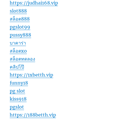
https://judhai168.vip
slot888
สล็อต888
pgslot99
pussy888
บาคาร่า
สล็อตxo
สล็อตทดลอง
คลิปโป๊
https://1xbetth.vip
funny18
pg slot
kiss918
pgslot
https://188betth.vip