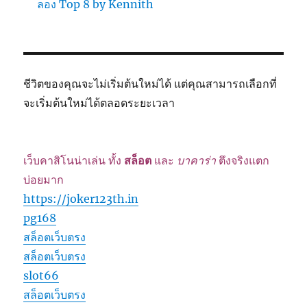
ลอง Top 8 by Kennith
ชีวิตของคุณจะไม่เริ่มต้นใหม่ได้ แต่คุณสามารถเลือกที่
จะเริ่มต้นใหม่ได้ตลอดระยะเวลา
เว็บคาสิโนน่าเล่น ทั้ง
สล็อต
และ
บาคาร่า
ตึงจริงแตก
บ่อยมาก
https://joker123th.in
pg168
สล็อตเว็บตรง
สล็อตเว็บตรง
slot66
สล็อตเว็บตรง