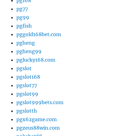
pg168
pg77
pg99
pgfish
pggold168bet.com
pgheng
pgheng99
pglucky168.com
pgslot
pgslot168
pgslot77
pgslot99
pgslot999bets.com
pgslotth
pgx62game.com
pgzeus88win.com