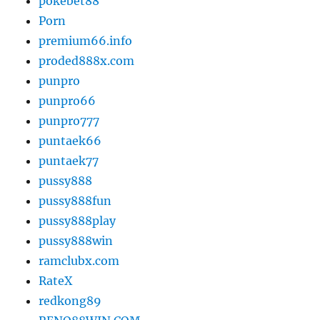
pokebet88
Porn
premium66.info
proded888x.com
punpro
punpro66
punpro777
puntaek66
puntaek77
pussy888
pussy888fun
pussy888play
pussy888win
ramclubx.com
RateX
redkong89