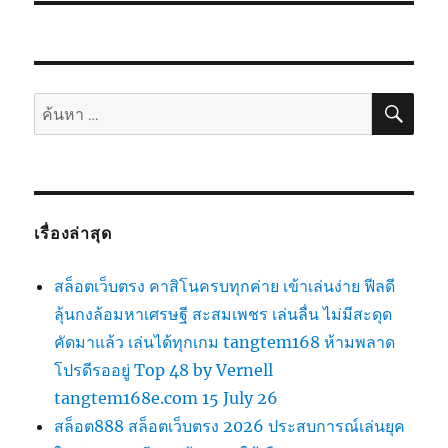
ค้นห
ค้นหา:
เรื่องล่าสุด
สล็อตเว็บตรง คาสิโนครบทุกค่าย เข้าเล่นง่าย ฟีลดี
ลุ้นกงล้อมหาเศรษฐี สะสมเพชร เล่นลื่น ไม่มีสะดุด
คัดมาแล้ว เล่นได้ทุกเกม tangtem168 ห้ามพลาด
โปรดีรออยู่ Top 48 by Vernell
tangtem168e.com 15 July 26
สล็อต888 สล็อตเว็บตรง 2026 ประสบการณ์เล่นยุค