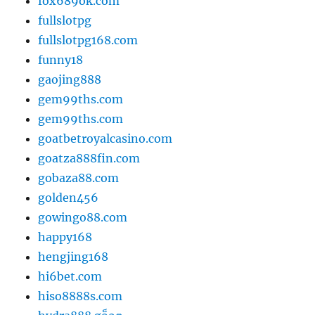
fox689ok.com
fullslotpg
fullslotpg168.com
funny18
gaojing888
gem99ths.com
gem99ths.com
goatbetroyalcasino.com
goatza888fin.com
gobaza88.com
golden456
gowingo88.com
happy168
hengjing168
hi6bet.com
hiso8888s.com