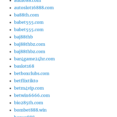
audi688.com
autoslot16888.com
ba88th.com
babet555.com
babet555.com
baj88thb
baj88thbz.com
baj88thbz.com
bar4game24hr.com
baslot168
betboxclubs.com
betflixtikto
betm4vip.com
betwin6666.com
bio285th.com
bombet888.win