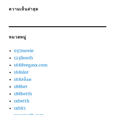
ความเห็นล่าสุด
หมวดหมู่
037movie
123lionth
1688vegasx.com
168slot
168สล็อต
188bet
188betth
1xbetth
1xbit1