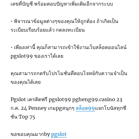
เลขที่บัญชี พร้อมตอบปัญหาเพิ่มเติมอีกจากระบบ
• พิจารณาข้อมูลต่างๆของคุณให้ถูกต้อง ถ้าเกิดเป็น
ระเบียบเรียบร้อยแล้ว กดลงทะเบียน
• เพียงเท่านี้ คุณก็สามารถเข้าใช้งานเว็บสล็อตออนไลน์
pgslot99 ของเราได้เลย
คุณสามารถกดรับโปรโมชั่นที่ตอบโจทย์กับความจำเป็น
ของคุณได้เลย
Pgslot เครดิตฟรี pgslot99 pgheng99.casino 23
ก.ค. 24 Penney เกมpgสนุกๆ
สล็อต99
แจกโบนัสทุกซี
ซั่น Top 75
ขอขอบคุณมากby
pgslot