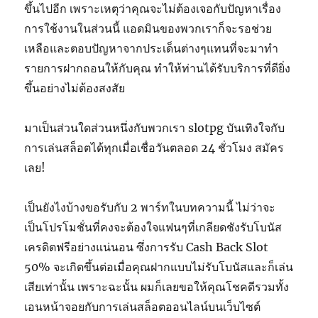
ขึ้นไปอีก เพราะเหตุว่าคุณจะไม่ต้องเจอกับปัญหาเรื่อง
การใช้งานในส่วนนี้ แอดมินของพวกเราก็จะรอช่วย
เหลือและตอบปัญหาจากประเด็นต่างๆแทนที่จะมาทำ
รายการฝากถอนให้กับคุณ ทำให้ท่านได้รับบริการที่ดียิ่ง
ขึ้นอย่างไม่ต้องสงสัย
มาเป็นส่วนใดส่วนหนึ่งกับพวกเรา slotpg บันเทิงใจกับ
การเล่นสล็อตได้ทุกเมื่อเชื่อวันตลอด 24 ชั่วโมง สมัคร
เลย!
เป็นยังไงบ้างขอรับกับ 2 พาร์ทในบทความนี้ ไม่ว่าจะ
เป็นโปรโมชั่นที่คงจะต้องใจแฟนๆที่เกลียดชังรับโบนัส
เครดิตฟรีอย่างแน่นอน ซึ่งการรับ Cash Back Slot
50% จะเกิดขึ้นต่อเมื่อคุณฝากแบบไม่รับโบนัสและก็เล่น
เสียเท่านั้น เพราะฉะนั้น ผมก็เลยขอให้คุณโชคดีรวมทั้ง
เอนหน้าจอยกับการเล่นสล็อตออนไลน์บนเว็บไซต์