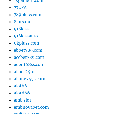
1xgameth.com
77UFA
789pluss.com
8lots.me
918kiss
918kissauto
9kpluss.com
abbet789.com
acebet789.com
aden168ss.com
allbet24hr
allone745s.com
alot66
alot666
amb slot
ambnovabet.com