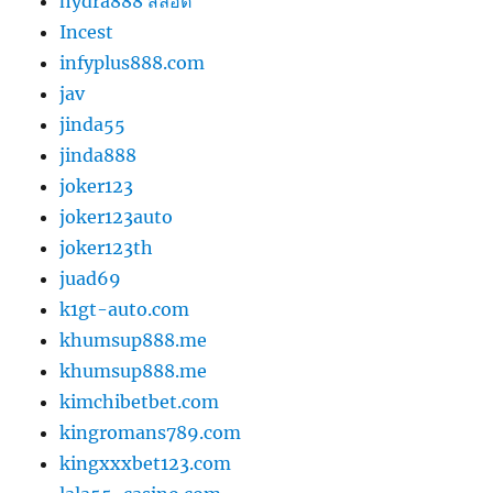
hydra888 สล็อต
Incest
infyplus888.com
jav
jinda55
jinda888
joker123
joker123auto
joker123th
juad69
k1gt-auto.com
khumsup888.me
khumsup888.me
kimchibetbet.com
kingromans789.com
kingxxxbet123.com