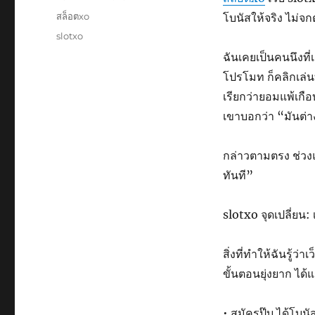
เมื่อ
หมวด
สล็อตxo
โบนัสให้จริง ไม่จ
หมู่
ป้าย
slotxo
กำกับ
ฉันเคยเป็นคนนึงที
โปรโมท ก็คลิกเล่นท
เรียกว่ายอมแพ้เกือ
เขาบอกว่า “มันต่า
กล่าวตามตรง ช่วงแ
ทันที”
slotxo จุดเปลี่ยน: 
สิ่งที่ทำให้ฉันรู้ว
ขั้นตอนยุ่งยาก ได้แ
• สมัครปุ๊บ ได้โบนัส