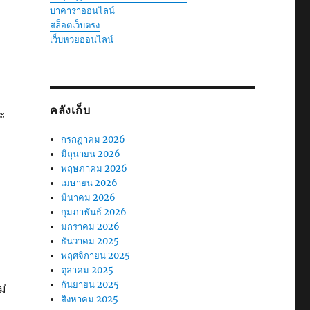
บาคาร่าออนไลน์
สล็อตเว็บตรง
เว็บหวยออนไลน์
คลังเก็บ
ระ
กรกฎาคม 2026
มิถุนายน 2026
พฤษภาคม 2026
เมษายน 2026
มีนาคม 2026
กุมภาพันธ์ 2026
มกราคม 2026
ธันวาคม 2025
พฤศจิกายน 2025
ตุลาคม 2025
กันยายน 2025
ม่
สิงหาคม 2025