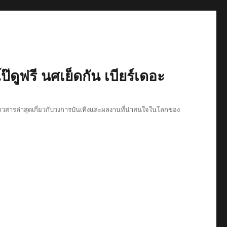
ดูฟรี นศเย็ดกัน เบียร์เดอะ
ข่าวสารล่าสุดเกี่ยวกับวงการบันเทิงและผลงานที่น่าสนใจในโลกของ