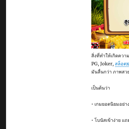
สิ่งที่ทำให้เกิดคว
PG, Joker,
สล็อต
มันลื่นกว่า ภาพสวย
เป็นต้นว่า
• เกมยอดนิยมอย่
• โบนัสเข้าง่าย แถ