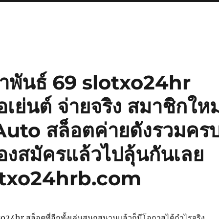
าพันธ์ 69 slotxo24hr
เย่นต์ จ่ายจริง สมาชิกใหม
Auto สล็อตค่ายดังรวมคร
ลองสมัครแล้วไปลุ้นกันเลย
otxo24hrb.com
xo24hr สล็อตที่อีกทั้งเล่นสนุกสนานแล้วก็มีโอกาสได้กำไรจริง