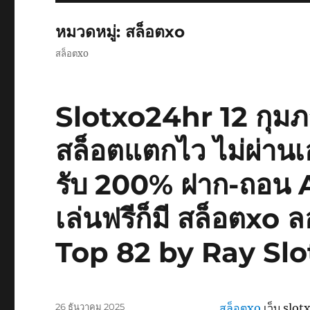
หมวดหมู่:
สล็อตxo
สล็อตxo
Slotxo24hr 12 กุมภ
สล็อตแตกไว ไม่ผ่านเอ
รับ 200% ฝาก-ถอน 
เล่นฟรีก็มี สล็อตxo 
Top 82 by Ray Sl
เขียน
26 ธันวาคม 2025
สล็อตxo
เว็บ slot