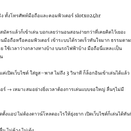
จริง ทั้งโทรศัพท์มือถือและคอมพิวเตอร์ slotxo24hr
ัครแล้วก็เข้าเล่น บอกเลยว่านอนสอนง่ายกว่าที่เคยคิดไว้เยอะ
่านมือถือหรือคอมพิวเตอร์ เข้าระบบได้รวดเร็วทันใจมาก ธรรมดา
่อย ใช้เวลาว่างกลางทางบ้าง บนรถไฟฟ้าบ้าง มือถือนี่แหละเป็น
่น
แค่เปิดเว็บไซต์ ใส่ยูส–พาส ไม่ถึง 3 วินาที ก็ล็อกอินเข้าเล่นได้แล้ว
ตอร์ → เหมาะสมอย่างยิ่งเวลาต้องการเล่นแบบจอใหญ่ ลื่นๆไม่มี
ดตั้งแอป ไม่ต้องดาวน์โหลดอะไรให้ยุ่งยาก เปิดเว็บไซต์ก็เล่นได้ทันท
่น ไม่ค้าง ไม่เด้ง