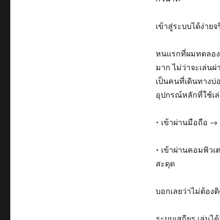
เข้าสู่ระบบได้ง่าย
หนแรกที่ผมทดลองสม
มาก ไม่ว่าจะเล่นผ
เป็นคนที่เดินทางบ
อุปกรณ์หลักที่ใช้เล
• เข้าผ่านมือถือ → 
• เข้าผ่านคอมพิวเ
สะดุด
บอกเลยว่าไม่ต้องติ
ระบบเสถียร เล่นได้ลื