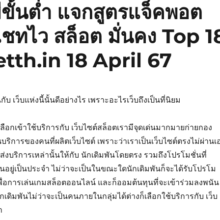
ีขั้นต่ำ แจกสูตรแจ็คพอต
ทไว สล็อต มั่นคง Top 1
tth.in 18 April 67
กับ เว็บแห่งนี้นั้นดีอย่างไร เพราะอะไรเว็บถึงเป็นที่นิยม
เลือกเข้าใช้บริการกับ เว็บไซต์สล็อตเรามีจุดเด่นมากมายก่ายกอง
บริการของคนที่ผลิตเว็บไซต์ เพราะว่าเราเป็นเว็บไซต์ตรงไม่ผ่านเ
่งบริการเหล่านั้นให้กับ นักเดิมพันโดยตรง รวมถึงโปรโมชั่นที่
นันอยู่เป็นประจำ ไม่ว่าจะเป็นในขณะใดนักเดิมพันก็จะได้รับโปรโม
บเพื่อการเล่นเกมสล็อตออนไลน์ และก็ออมต้นทุนที่จะเข้าร่วมลงพนัน
กเดิมพันไม่ว่าจะเป็นคนภายในกลุ่มได้ต่างก็เลือกใช้บริการกับ เว็บ
า