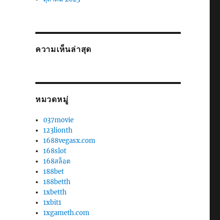
ความเห็นล่าสุด
หมวดหมู่
037movie
123lionth
1688vegasx.com
168slot
168สล็อต
188bet
188betth
1xbetth
1xbit1
1xgameth.com