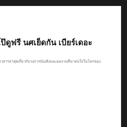
ดูฟรี นศเย็ดกัน เบียร์เดอะ
ข่าวสารล่าสุดเกี่ยวกับวงการบันเทิงและผลงานที่น่าสนใจในโลกของ