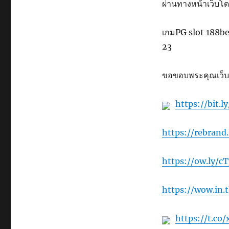
ผ่านทางหน้าเว็บโ
เกมPG slot 188be
23
ขอขอบพระคุณเว็
https://bit.l
https://rebrand
https://ow.ly/c
https://wow.in.
https://t.c