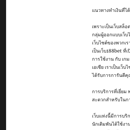
แนวทางทำเงินที่ได้ง
เพราะเป็นเว็บสล็อ
กลุ่มผู้ออกแบบเว็บไ
เว็บไซต์ของพวกเราเ
เป็นเว็บ188bet ที่
การใช้งาน กับ เก
เอเชีย เราเป็นเว็บ
ได้รับการการันตีค
การบริการที่เยี่ย
สะดวกสำหรับในการเ
เว็บแห่งนี้มีการบริ
นักเดิมพันได้ใช้ง