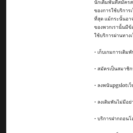
นักเดิมพันที่สมัค
ของการใช้บริการเว็บ
ที่สุด แม้กระนั้นอ
ของพวกเรานั้นมีข้
ใช้บริการผ่านทางเว
• เก็บเกมการเดิมพ
• สมัครเป็นสมาชิก
• ลงพนันpgslotเว
• ลงเดิมพันไม่มีอย
• บริการฝากถอนโอน