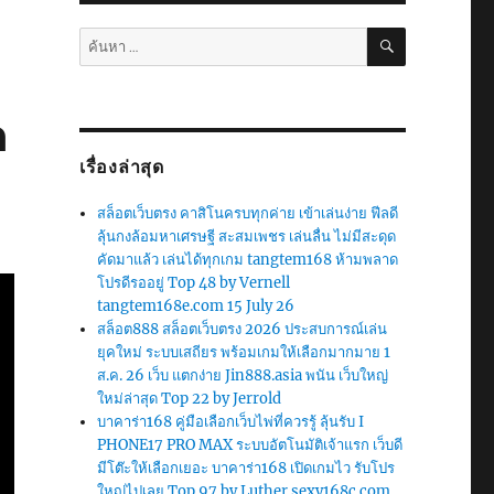
ค้นหา
ค้นหา:
n
เรื่องล่าสุด
สล็อตเว็บตรง คาสิโนครบทุกค่าย เข้าเล่นง่าย ฟีลดี
ลุ้นกงล้อมหาเศรษฐี สะสมเพชร เล่นลื่น ไม่มีสะดุด
คัดมาแล้ว เล่นได้ทุกเกม tangtem168 ห้ามพลาด
โปรดีรออยู่ Top 48 by Vernell
tangtem168e.com 15 July 26
สล็อต888 สล็อตเว็บตรง 2026 ประสบการณ์เล่น
ยุคใหม่ ระบบเสถียร พร้อมเกมให้เลือกมากมาย 1
ส.ค. 26 เว็บ แตกง่าย Jin888.asia พนัน เว็บใหญ่
ใหม่ล่าสุด Top 22 by Jerrold
บาคาร่า168 คู่มือเลือกเว็บไพ่ที่ควรรู้ ลุ้นรับ I
PHONE17 PRO MAX ระบบอัตโนมัติเจ้าแรก เว็บดี
มีโต๊ะให้เลือกเยอะ บาคาร่า168 เปิดเกมไว รับโปร
ใหญ่ไปเลย Top 97 by Luther sexy168c.com