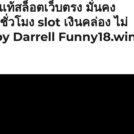
์แท้สล็อตเว็บตรง มั่นคง
ั่วโมง slot เงินคล่อง ไม่
 by Darrell Funny18.wi