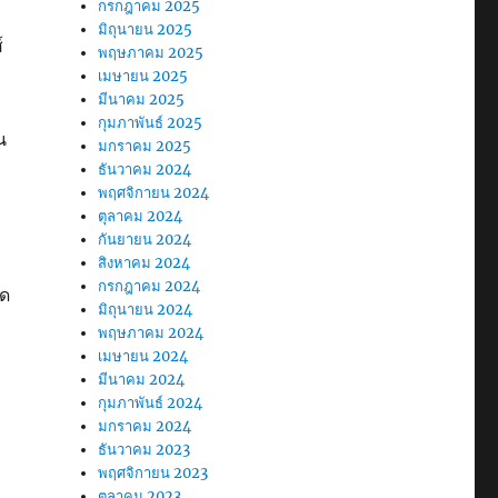
กรกฎาคม 2025
มิถุนายน 2025
์
พฤษภาคม 2025
เมษายน 2025
มีนาคม 2025
กุมภาพันธ์ 2025
น
มกราคม 2025
ธันวาคม 2024
พฤศจิกายน 2024
ตุลาคม 2024
กันยายน 2024
สิงหาคม 2024
กรกฎาคม 2024
ัด
มิถุนายน 2024
พฤษภาคม 2024
เมษายน 2024
มีนาคม 2024
กุมภาพันธ์ 2024
มกราคม 2024
ธันวาคม 2023
พฤศจิกายน 2023
ตุลาคม 2023