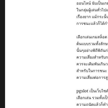
ออนไลน์ นับเป็นเกม
ในกลุ่มผู้เล่นทั่ว
เรื่องยาก แม้กระนั
การชนะแล้วก็ได้กำ
เลือกเล่นเกมสล็อต 
ต้นแบบรวมทั้งลัก
นั้นๆอย่างพิถีพิถั
ความเสี่ยงสำหรับก
ควรจะเดิมพันเกินวง
สำหรับในการชนะ แต่
ความเสี่ยงต่อการสู
pgslot เป็นเว็บไซต
เลือกเล่น รวมทั้งเป
ความถนัดแล้วก็ทำค