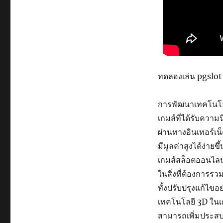
ทดลองเล่น pgslot
การพัฒนาเทคโนโลยี
เกมส์ที่ได้รับควา
ผ่านทางอินเทอร์เน
มีมูลค่าสูงได้ง่ายข
เกมส์สล็อตออนไลน์
ในสิ่งที่ต้องการร
ทั้งปรับปรุงแก้ไขอ
เทคโนโลยี 3D ในเก
สามารถเพิ่มประสบ