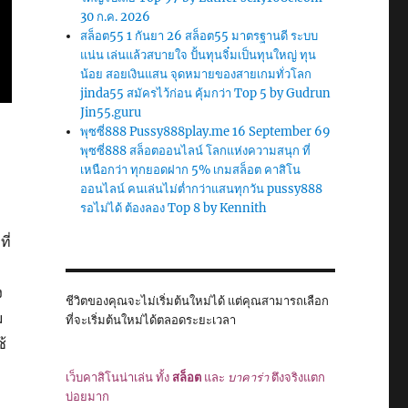
30 ก.ค. 2026
สล็อต55 1 กันยา 26 สล็อต55 มาตรฐานดี ระบบ
แน่น เล่นแล้วสบายใจ ปั้นทุนจิ๋มเป็นทุนใหญ่ ทุน
น้อย สอยเงินแสน จุดหมายของสายเกมทั่วโลก
jinda55 สมัครไว้ก่อน คุ้มกว่า Top 5 by Gudrun
Jin55.guru
พุซซี่888 Pussy888play.me 16 September 69
พุซซี่888 สล็อตออนไลน์ โลกแห่งความสนุก ที่
เหนือกว่า ทุกยอดฝาก 5% เกมสล็อต คาสิโน
ออนไลน์ คนเล่นไม่ต่ำกว่าแสนทุกวัน pussy888
รอไม่ได้ ต้องลอง Top 8 by Kennith
ี่
ง
ชีวิตของคุณจะไม่เริ่มต้นใหม่ได้ แต่คุณสามารถเลือก
ม
ที่จะเริ่มต้นใหม่ได้ตลอดระยะเวลา
้
เว็บคาสิโนน่าเล่น ทั้ง
สล็อต
และ
บาคาร่า
ตึงจริงแตก
บ่อยมาก