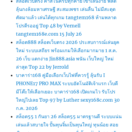
สล็อตเว็บตรง คาสิโนครบทุกค่าย เข้าเล่นง่าย ฟีลดี
ลุ้นกงล้อมหาเศรษฐี สะสมเพชร เล่นลื่น ไม่มีสะดุด
คัดมาแล้ว เล่นได้ทุกเกม tangtem168 ห้ามพลาด
โปรดีรออยู่ Top 48 by Vernell
tangtem168e.com 15 July 26
สล็อต888 สล็อตเว็บตรง 2026 ประสบการณ์เล่นยุค
ใหม่ ระบบเสถียร พร้อมเกมให้เลือกมากมาย 1 ส.ค.
26 เว็บ แตกง่าย Jin888.asia พนัน เว็บใหญ่ ใหม่
ล่าสุด Top 22 by Jerrold
บาคาร่า168 คู่มือเลือกเว็บไพ่ที่ควรรู้ ลุ้นรับ I
PHONE17 PRO MAX ระบบอัตโนมัติเจ้าแรก เว็บดี
มีโต๊ะให้เลือกเยอะ บาคาร่า168 เปิดเกมไว รับโปร
ใหญ่ไปเลย Top 97 by Luther sexy168c.com 30
ก.ค. 2026
สล็อต55 1 กันยา 26 สล็อต55 มาตรฐานดี ระบบแน่น
เล่นแล้วสบายใจ ปั้นทุนจิ๋มเป็นทุนใหญ่ ทุนน้อย สอย