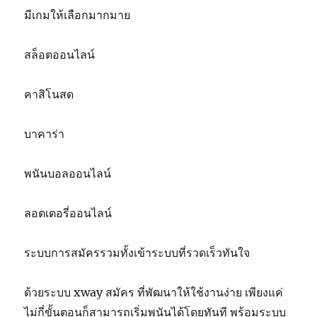
มีเกมให้เลือกมากมาย
สล็อตออนไลน์
คาสิโนสด
บาคาร่า
พนันบอลออนไลน์
ลอตเตอรี่ออนไลน์
ระบบการสมัครรวมทั้งเข้าระบบที่รวดเร็วทันใจ
ด้วยระบบ xway สมัคร ที่พัฒนาให้ใช้งานง่าย เพียงแค่
ไม่กี่ขั้นตอนก็สามารถเริ่มพนันได้โดยทันที พร้อมระบบ