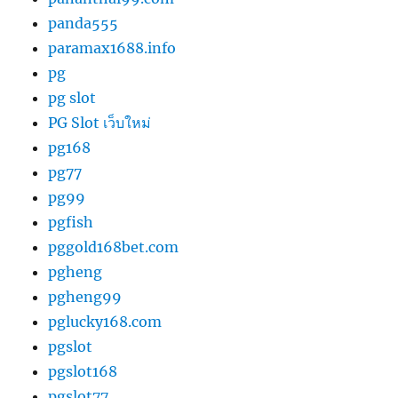
panda555
paramax1688.info
pg
pg slot
PG Slot เว็บใหม่
pg168
pg77
pg99
pgfish
pggold168bet.com
pgheng
pgheng99
pglucky168.com
pgslot
pgslot168
pgslot77