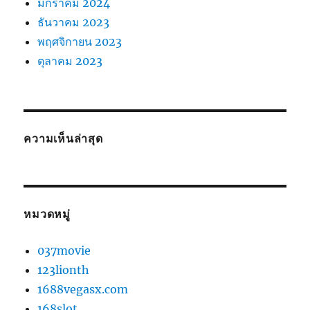
มกราคม 2024
ธันวาคม 2023
พฤศจิกายน 2023
ตุลาคม 2023
ความเห็นล่าสุด
หมวดหมู่
037movie
123lionth
1688vegasx.com
168slot