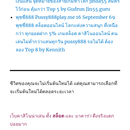
เงินแสน จุดหมายของสายเกมทั่วโลก jinda55 สมัคร
ไว้ก่อน คุ้มกว่า Top 5 by Gudrun Jin55.guru
พุซซี่888 Pussy888play.me 16 September 69
พุซซี่888 สล็อตออนไลน์ โลกแห่งความสนุก ที่เหนือ
กว่า ทุกยอดฝาก 5% เกมสล็อต คาสิโนออนไลน์ คน
เล่นไม่ต่ำกว่าแสนทุกวัน pussy888 รอไม่ได้ ต้อง
ลอง Top 8 by Kennith
ชีวิตของคุณจะไม่เริ่มต้นใหม่ได้ แต่คุณสามารถเลือกที่
จะเริ่มต้นใหม่ได้ตลอดระยะเวลา
เว็บคาสิโนน่าเล่น ทั้ง
สล็อต
และ
บาคาร่า
ตึงจริงแตก
บ่อยมาก