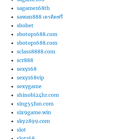
sagame168th
sawan888 เครดิตฟรี
sbobet
sbotop1688.com
sbotop1688.com
sclass8888.com
scr888
sexy168
sexy168vip
sexygame
shinobi24hr.com
sing55fun.com
six9game.win
sky2899.com
slot
slot168