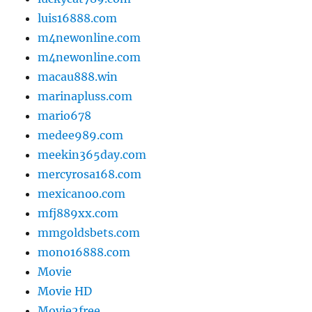
luis16888.com
m4newonline.com
m4newonline.com
macau888.win
marinapluss.com
mario678
medee989.com
meekin365day.com
mercyrosa168.com
mexicanoo.com
mfj889xx.com
mmgoldsbets.com
mono16888.com
Movie
Movie HD
Movie2free