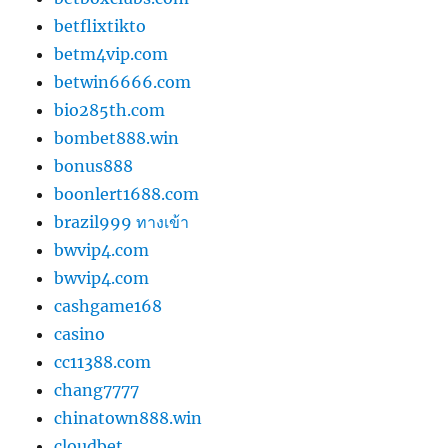
betflixtikto
betm4vip.com
betwin6666.com
bio285th.com
bombet888.win
bonus888
boonlert1688.com
brazil999 ทางเข้า
bwvip4.com
bwvip4.com
cashgame168
casino
cc11388.com
chang7777
chinatown888.win
cloudbet