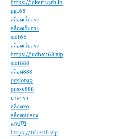
https://joker123th.in
pg168
สล็อตเว็บตรง
สล็อตเว็บตรง
slot66
สล็อตเว็บตรง
https://judhai168.vip
slot888
สล็อต888
pgslot99
pussy888
บาคาร่า
สล็อตxo
สล็อตทดลอง
คลิปโป๊
https://1xbetth.vip