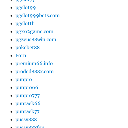
pgslot99
pgslot999bets.com
pgslotth
pgx62game.com
pgzeus88win.com
pokebet88
Porn
premium66.info
proded888x.com
punpro
punpro66
punpro777
puntaek66
puntaek77
pussy888
pussy888fun