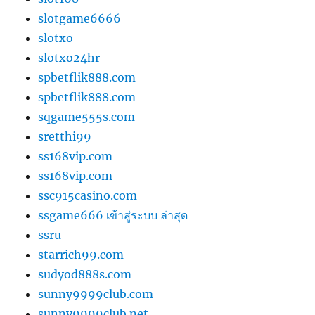
slotgame6666
slotxo
slotxo24hr
spbetflik888.com
spbetflik888.com
sqgame555s.com
sretthi99
ss168vip.com
ss168vip.com
ssc915casino.com
ssgame666 เข้าสู่ระบบ ล่าสุด
ssru
starrich99.com
sudyod888s.com
sunny9999club.com
sunny9999club.net