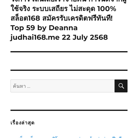
ไป:
ใช้จริง ระบบเสถียร ไม่สะดุด 100%
สล็อต168 สมัครรับเครดิตฟรีทันที!
Top 59 by Deanna
judhai168.me 22 July 2568
ค้นห
ค้นหา:
เรื่องล่าสุด