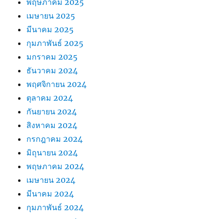
พฤษภาคม 2025
เมษายน 2025
มีนาคม 2025
กุมภาพันธ์ 2025
มกราคม 2025
ธันวาคม 2024
พฤศจิกายน 2024
ตุลาคม 2024
กันยายน 2024
สิงหาคม 2024
กรกฎาคม 2024
มิถุนายน 2024
พฤษภาคม 2024
เมษายน 2024
มีนาคม 2024
กุมภาพันธ์ 2024