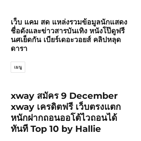
เว็บ แคม สด แหล่งรวมข้อมูลนักแสดง
ชื่อดังและข่าวสารบันเทิง หนังโป๊ดูฟรี
นศเย็ดกัน เบียร์เดอะวอยส์ คลิปหลุด
ดารา
เมนู
xway สมัคร 9 December
xway เครดิตฟรี เว็บตรงแตก
หนักฝากถอนออโต้ไวถอนได้
ทันที Top 10 by Hallie