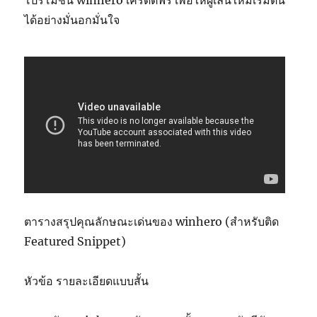
โปรโมชั่น winhero เครดิตฟรี เพื่อให้ผู้เล่นใหม่เริ่มต้น
ได้อย่างมั่นอกมั่นใจ
ตารางสรุปคุณลักษณะเด่นของ winhero (สำหรับติด
Featured Snippet)
หัวข้อ รายละเอียดแบบสั้น