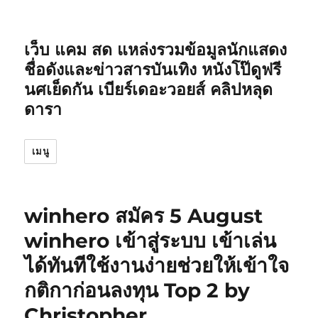
เว็บ แคม สด แหล่งรวมข้อมูลนักแสดง
ชื่อดังและข่าวสารบันเทิง หนังโป๊ดูฟรี
นศเย็ดกัน เบียร์เดอะวอยส์ คลิปหลุด
ดารา
เมนู
winhero สมัคร 5 August
winhero เข้าสู่ระบบ เข้าเล่น
ได้ทันทีใช้งานง่ายช่วยให้เข้าใจ
กติกาก่อนลงทุน Top 2 by
Christopher