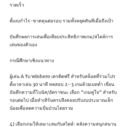
รวดเร็ว
ตั้งงบกำไร-ขาดทุนต่อรอบ รวมทั้งหยุดทันทีเมื่อถึงเป้า
บันทึกผลการเล่นเพื่อเทียบประสิทธิภาพเกม/สไตล์การ
เล่นของตัวเอง
กรณีศึกษาเชิงแนวทาง
ผู้เล่น A รับ winhero เครดิตฟรี สำหรับสล็อตที่ร่วมโปร
ตั้งเวลาเล่น 30 นาที ทดสอบ 2–3 เกมด้วยเบทต่ำ เขียน
บันทึกความถี่โบนัส/อัตราชนะ เลือก “เกมคู่ใจ” สำหรับ
รอบต่อไป เมื่อทำเทิร์นครบจึงค่อยปรับงบประมาณเล็ก
น้อยเพื่อลดความปั่นป่วนโดยรวม
4) เลือกเกมให้เหมาะสมกับสไตล์: คลังความสนุกสนาน