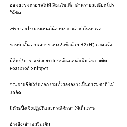
ออมธรรมดาอาจไม่มีเงื่อนไขเพิ่ม อ่านรายละเอียดโปร
ให้ชัด
เพราะอะไรคอนเทนต์นี้อ่านง่าย แล้วก็ค้นหาเจอ
ย่อหน้าสั้น อ่านสบาย แบ่งหัวข้อด้วย H2/H3 แจ่มแจ้ง
มีลิสต์/ตาราง ช่วยสรุปประเด็นและก็เพิ่มโอกาสติด
Featured Snippet
กระจายคีย์เวิร์ดหลักรวมทั้งรองอย่างเป็นธรรมชาติ ไม่
แออัด
มีตัวอปิ้งเชิงปฏิบัติและกรณีศึกษาให้เห็นภาพ
อ้างอิง/อ่านเสริมเติม