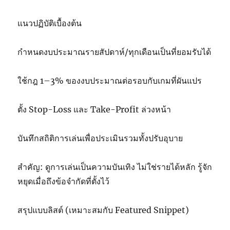
แนวปฏิบัติเบื้องต้น
กำหนดงบประมาณรายสัปดาห์/ทุกเดือนเป็นที่ยอมรับได้
ใช้กฎ 1–3% ของงบประมาณต่อรอบกับเกมที่ผันแปร
ตั้ง Stop-Loss และ Take-Profit ล่วงหน้า
บันทึกสถิติการเล่นเพื่อประเมินรวมทั้งปรับอุบาย
สำคัญ: ดูการเล่นเป็นความบันเทิง ไม่ใช่รายได้หลัก รู้จัก
หยุดเมื่อถึงข้อจำกัดที่ตั้งไว้
สรุปแบบลิสต์ (เหมาะสมกับ Featured Snippet)