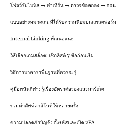
โฟลว์รับโบนัส → ทำเทิร์น → ตรวจข้อตกลง → ถอน
แบบอย่างหมวดเกมที่ได้รับความนิยมบนแพลตฟอร์ม
Internal Linking ที่เสนอแนะ
วิธีเลือกเกมสล็อต: เช็กลิสต์ 7 ข้อก่อนเริ่ม
วิธีการบาคาร่าพื้นฐานที่ควรจะรู้
คู่มือพนันกีฬา: รู้เรื่องอัตราต่อรองและมาร์เก็ต
รวมคำศัพท์คาสิโนที่ใช้หลายครั้ง
ความปลอดภัยบัญชี: ตั้งรหัสและเปิด 2FA