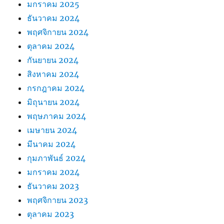
มกราคม 2025
ธันวาคม 2024
พฤศจิกายน 2024
ตุลาคม 2024
กันยายน 2024
สิงหาคม 2024
กรกฎาคม 2024
มิถุนายน 2024
พฤษภาคม 2024
เมษายน 2024
มีนาคม 2024
กุมภาพันธ์ 2024
มกราคม 2024
ธันวาคม 2023
พฤศจิกายน 2023
ตุลาคม 2023