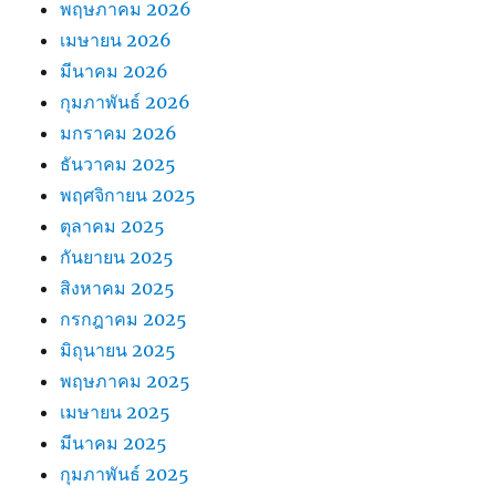
พฤษภาคม 2026
เมษายน 2026
มีนาคม 2026
กุมภาพันธ์ 2026
มกราคม 2026
ธันวาคม 2025
พฤศจิกายน 2025
ตุลาคม 2025
กันยายน 2025
สิงหาคม 2025
กรกฎาคม 2025
มิถุนายน 2025
พฤษภาคม 2025
เมษายน 2025
มีนาคม 2025
กุมภาพันธ์ 2025