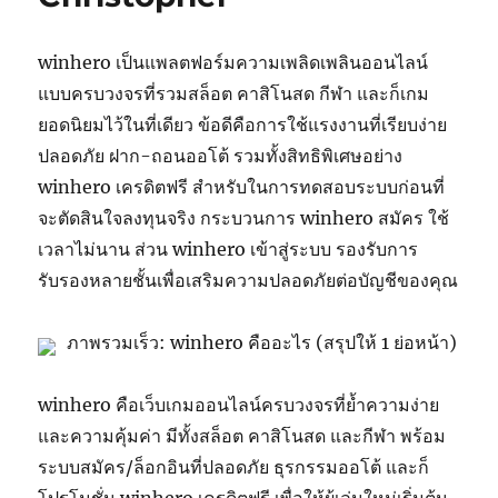
winhero เป็นแพลตฟอร์มความเพลิดเพลินออนไลน์
แบบครบวงจรที่รวมสล็อต คาสิโนสด กีฬา และก็เกม
ยอดนิยมไว้ในที่เดียว ข้อดีคือการใช้แรงงานที่เรียบง่าย
ปลอดภัย ฝาก-ถอนออโต้ รวมทั้งสิทธิพิเศษอย่าง
winhero เครดิตฟรี สำหรับในการทดสอบระบบก่อนที่
จะตัดสินใจลงทุนจริง กระบวนการ winhero สมัคร ใช้
เวลาไม่นาน ส่วน winhero เข้าสู่ระบบ รองรับการ
รับรองหลายชั้นเพื่อเสริมความปลอดภัยต่อบัญชีของคุณ
ภาพรวมเร็ว: winhero คืออะไร (สรุปให้ 1 ย่อหน้า)
winhero คือเว็บเกมออนไลน์ครบวงจรที่ย้ำความง่าย
และความคุ้มค่า มีทั้งสล็อต คาสิโนสด และกีฬา พร้อม
ระบบสมัคร/ล็อกอินที่ปลอดภัย ธุรกรรมออโต้ และก็