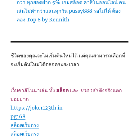
กว่า ทุกยอดฝาก 5% เกมสล็อต คาสิโนออนไลน์ คน
เล่นไม่ต่ำกว่าแสนทุกวัน pussy888 รอไม่ได้ ต้อง
ลอง Top 8 by Kennith
ชีวิตของคุณจะไม่เริ่มต้นใหม่ได้ แต่คุณสามารถเลือกที่
จะเริ่มต้นใหม่ได้ตลอดระยะเวลา
เว็บคาสิโนน่าเล่น ทั้ง
สล็อต
และ
บาคาร่า
ตึงจริงแตก
บ่อยมาก
https://joker123th.in
pg168
สล็อตเว็บตรง
สล็อตเว็บตรง