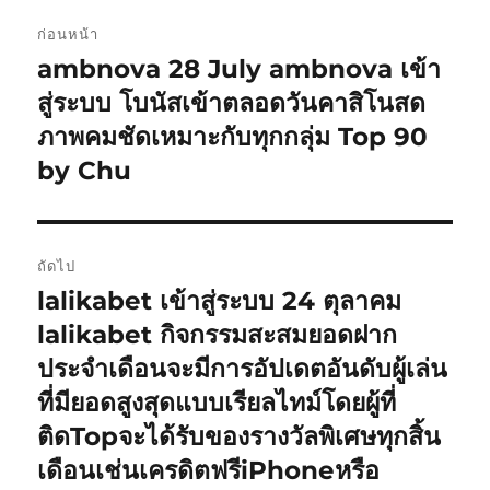
แนะแนว
ก่อนหน้า
เรื่อง
ambnova 28 July ambnova เข้า
เรื่อง
ก่อน
สู่ระบบ โบนัสเข้าตลอดวันคาสิโนสด
หน้า:
ภาพคมชัดเหมาะกับทุกกลุ่ม Top 90
by Chu
ถัดไป
lalikabet เข้าสู่ระบบ 24 ตุลาคม
เรื่อง
ต่อ
lalikabet กิจกรรมสะสมยอดฝาก
ไป:
ประจำเดือนจะมีการอัปเดตอันดับผู้เล่น
ที่มียอดสูงสุดแบบเรียลไทม์โดยผู้ที่
ติดTopจะได้รับของรางวัลพิเศษทุกสิ้น
เดือนเช่นเครดิตฟรีiPhoneหรือ