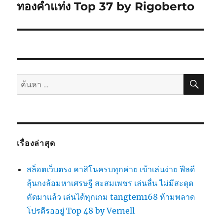
ทองคำแท่ง Top 37 by Rigoberto
ค้นห
ค้นหา:
เรื่องล่าสุด
สล็อตเว็บตรง คาสิโนครบทุกค่าย เข้าเล่นง่าย ฟีลดี
ลุ้นกงล้อมหาเศรษฐี สะสมเพชร เล่นลื่น ไม่มีสะดุด
คัดมาแล้ว เล่นได้ทุกเกม tangtem168 ห้ามพลาด
โปรดีรออยู่ Top 48 by Vernell