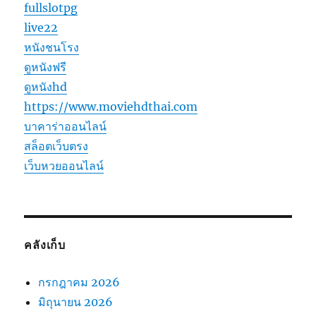
fullslotpg
live22
หนังชนโรง
ดูหนังฟรี
ดูหนังhd
https://www.moviehdthai.com
บาคาร่าออนไลน์
สล็อตเว็บตรง
เว็บหวยออนไลน์
คลังเก็บ
กรกฎาคม 2026
มิถุนายน 2026