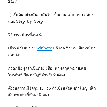
24/7
1) เริ่มต้นอย่างมั่นอกมั่นใจ: ขั้นตอน winhero สมัคร
แบบ Step-by-Step
วิธีการสมัครที่แนะนำ
เข้าหน้าโฮมของ
winhero
แล้วกด “ลงทะเบียนสมัคร
สมาชิก”
กรอกข้อมูลจำเป็นต้อง (ชื่อ-นามสกุล หมายเลข
โทรศัพท์ อีเมล บัญชีสำหรับรับเงิน)
ตั้งรหัสผ่านที่รัดกุม 12–16 ตัวเขียน (ผสมตัวใหญ่-เล็ก
ตัวเลข และก็อักษรพิเศษ)