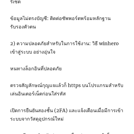
รีเซ็ต
ข้อมูลไม่ตรงบัญชี: ติดต่อซัพพอร์ตพร้อมหลักฐาน
รับรองตัวตน
2) ความปลอดภัยสำหรับในการใช้งาน: วิธี winhero
เข้าสู่ระบบ อย่างอุ่นใจ
หนทางล็อกอินที่ปลอดภัย
ตรวจสัญลักษณ์กุญแจแล้วก็ https บนโปรแกรมสำหรับ
เล่นอินเตอร์เน็ตก่อนใส่รหัส
เปิดการยืนยันสองชั้น (2FA) และแจ้งเตือนเมื่อมีการเข้า
ระบบจากวัสดุอุปกรณ์ใหม่