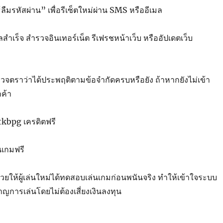
“ลืมรหัสผ่าน” เพื่อรีเซ็ตใหม่ผ่าน SMS หรืออีเมล
ผลสำเร็จ สำรวจอินเทอร์เน็ต รีเฟรชหน้าเว็บ หรืออัปเดตเว็บ
ตรวจตราว่าได้ประพฤติตามข้อจำกัดครบหรือยัง ถ้าหากยังไม่เข้า
กค้า
kbpg เครดิตฟรี
เกมฟรี
่วยให้ผู้เล่นใหม่ได้ทดสอบเล่นเกมก่อนพนันจริง ทำให้เข้าใจระบบ
การเล่นโดยไม่ต้องเสี่ยงเงินลงทุน