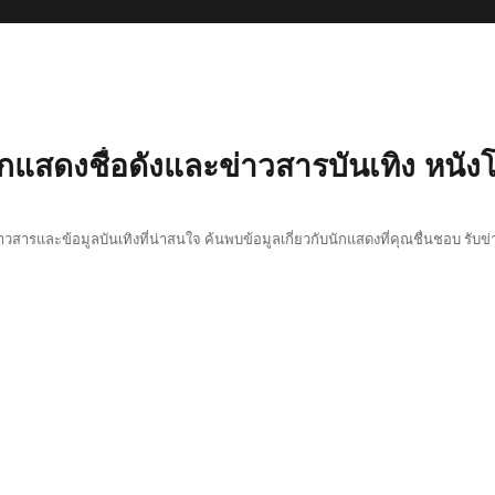
แสดงชื่อดังและข่าวสารบันเทิง หนังโป๊
วสารและข้อมูลบันเทิงที่น่าสนใจ ค้นพบข้อมูลเกี่ยวกับนักแสดงที่คุณชื่นชอบ รับ