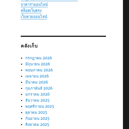
บาคาร่าออนไลน์
สล็อตเว็บตรง
เว็บหวยออนไลน์
คลังเก็บ
กรกฎาคม 2026
มิถุนายน 2026
พฤษภาคม 2026
เมษายน 2026
มีนาคม 2026
กุมภาพันธ์ 2026
มกราคม 2026
ธันวาคม 2025
พฤศจิกายน 2025
ตุลาคม 2025
กันยายน 2025
สิงหาคม 2025