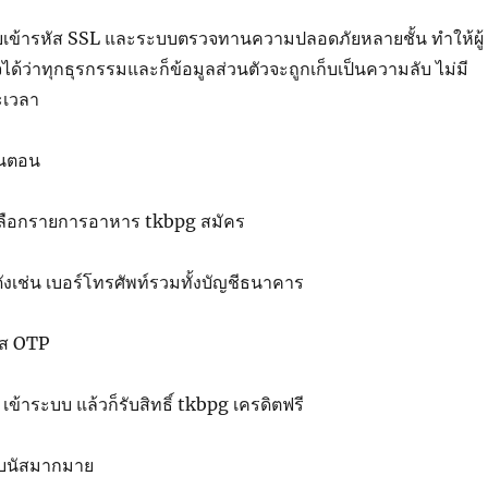
เข้ารหัส SSL และระบบตรวจทานความปลอดภัยหลายชั้น ทำให้ผู้
ใจได้ว่าทุกธุรกรรมและก็ข้อมูลส่วนตัวจะถูกเก็บเป็นความลับ ไม่มี
ะเวลา
ั้นตอน
ก็เลือกรายการอาหาร tkbpg สมัคร
ดังเช่น เบอร์โทรศัพท์รวมทั้งบัญชีธนาคาร
ัส OTP
เข้าระบบ แล้วก็รับสิทธิ์ tkbpg เครดิตฟรี
โบนัสมากมาย