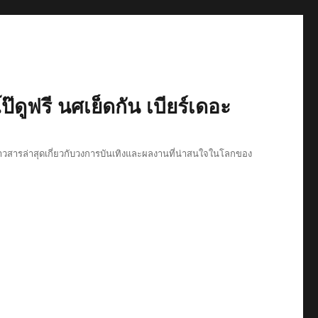
ดูฟรี นศเย็ดกัน เบียร์เดอะ
ข่าวสารล่าสุดเกี่ยวกับวงการบันเทิงและผลงานที่น่าสนใจในโลกของ