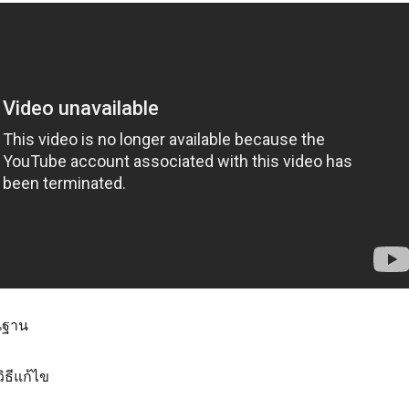
นฐาน
ิธีแก้ไข