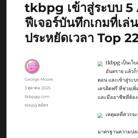
tkbpg เข้าสู่ระบบ 
ฟีเจอร์บันทึกเกมที่เล
ประหยัดเวลา Top 22
tkbpg เป็นเว็บ
อันตราย แล้วก็ร
ผู้
George Moore
ตอน และเข้าสู่ระบ
เขียน
เขียน
3 ตุลาคม 2025
เครดิตฟรี ที่ช่วยเ
เมื่อ
หมวด
tkbpgg.com
และมืออาชีพที่ต้
หมู่
ป้าย
tkbpg สมัคร
กำกับ
เหตุผลที่ควรจะ
มาตรฐานความปลอด