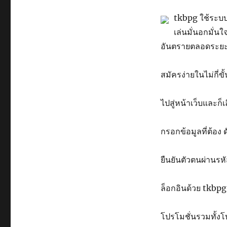
tkbpg ใช้ระบบ
เล่นมั่นอกมั่น
อันตรายตลอดระย
สมัครง่ายในไม่กี่ข
ไปสู่หน้าเว็บและ
กรอกข้อมูลที่ต้อง 
ยืนยันตัวตนผ่านรห
ล็อกอินด้วย tkbpg 
โปรโมชั่นรวมทั้ง