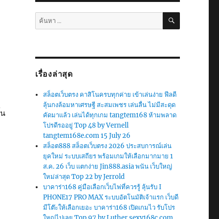
ค้นหา
ค้นหา:
เรื่องล่าสุด
สล็อตเว็บตรง คาสิโนครบทุกค่าย เข้าเล่นง่าย ฟีลดี
ลุ้นกงล้อมหาเศรษฐี สะสมเพชร เล่นลื่น ไม่มีสะดุด
้น
คัดมาแล้ว เล่นได้ทุกเกม tangtem168 ห้ามพลาด
โปรดีรออยู่ Top 48 by Vernell
tangtem168e.com 15 July 26
่
สล็อต888 สล็อตเว็บตรง 2026 ประสบการณ์เล่น
ยุคใหม่ ระบบเสถียร พร้อมเกมให้เลือกมากมาย 1
ส.ค. 26 เว็บ แตกง่าย Jin888.asia พนัน เว็บใหญ่
ใหม่ล่าสุด Top 22 by Jerrold
บาคาร่า168 คู่มือเลือกเว็บไพ่ที่ควรรู้ ลุ้นรับ I
PHONE17 PRO MAX ระบบอัตโนมัติเจ้าแรก เว็บดี
มีโต๊ะให้เลือกเยอะ บาคาร่า168 เปิดเกมไว รับโปร
ใหญ่ไปเลย Top 97 by Luther sexy168c.com