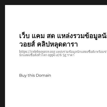
เว็บ แคม สด แหล่งรวมข้อมูลนัก
วอยส์ คลิปหลุดดารา
https://celebsource.org แหล่งรวมข้อมูลนักแสดงชื่อดัง พร้อมข่า
นักแสดงชื่อดังทั่วโลก oppo a76 5g ราคา
Buy this Domain