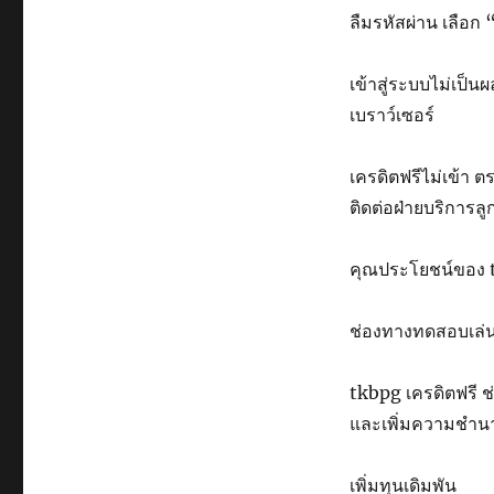
ลืมรหัสผ่าน เลือก 
เข้าสู่ระบบไม่เป็น
เบราว์เซอร์
เครดิตฟรีไม่เข้า 
ติดต่อฝ่ายบริการลู
คุณประโยชน์ของ t
ช่องทางทดสอบเล่น
tkbpg เครดิตฟรี ช
และเพิ่มความชำนาญ
เพิ่มทุนเดิมพัน