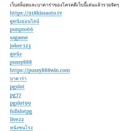
เว็บสล็อตและบาคาร่าของโครตดีเว็บนี้เล่นแล้วรวยจัดๆ
https://918kissauto.tv
ดูหนังออนไลน์
punpro66
sagame
joker 123
ดูหนัง
pussy888
https://pussy888win.com
บาคาร่า
pgslot
pg77
pgslot99
fullslotpg
live22
หนังชนโรง