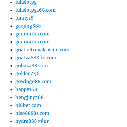
fullslotpg
fullslotpg168.com
funny18
gaojing888
gem99ths.com
gem99ths.com
goatbetroyalcasino.com
goatza888fin.com
gobaza88.com
golden456
gowingo88.com
happy168
hengjing168
hi6bet.com
hiso8888s.com
hydra888 สล็อต