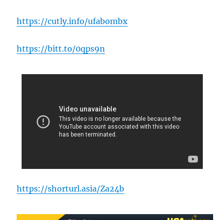
https://cutly.info/ufabombx
https://bitt.to/0qps9n
https://shorturl.asia/Za24b