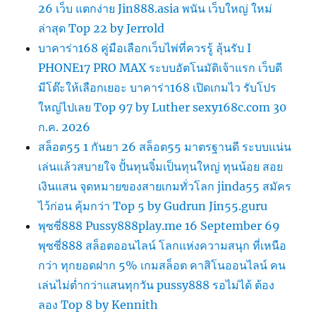
26 เว็บ แตกง่าย Jin888.asia พนัน เว็บใหญ่ ใหม่
ล่าสุด Top 22 by Jerrold
บาคาร่า168 คู่มือเลือกเว็บไพ่ที่ควรรู้ ลุ้นรับ I
PHONE17 PRO MAX ระบบอัตโนมัติเจ้าแรก เว็บดี
มีโต๊ะให้เลือกเยอะ บาคาร่า168 เปิดเกมไว รับโปร
ใหญ่ไปเลย Top 97 by Luther sexy168c.com 30
ก.ค. 2026
สล็อต55 1 กันยา 26 สล็อต55 มาตรฐานดี ระบบแน่น
เล่นแล้วสบายใจ ปั้นทุนจิ๋มเป็นทุนใหญ่ ทุนน้อย สอย
เงินแสน จุดหมายของสายเกมทั่วโลก jinda55 สมัคร
ไว้ก่อน คุ้มกว่า Top 5 by Gudrun Jin55.guru
พุซซี่888 Pussy888play.me 16 September 69
พุซซี่888 สล็อตออนไลน์ โลกแห่งความสนุก ที่เหนือ
กว่า ทุกยอดฝาก 5% เกมสล็อต คาสิโนออนไลน์ คน
เล่นไม่ต่ำกว่าแสนทุกวัน pussy888 รอไม่ได้ ต้อง
ลอง Top 8 by Kennith