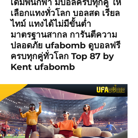
เดิมพันกีฬา มีบอลครบทุกคู่ ให้
เลือกแทงทั่วโลก บอลสด เรียล
ไทม์ แทงได้ไม่มีขั้นต่ำ
มาตรฐานสากล การันตีความ
ปลอดภัย ufabomb ดูบอลฟรี
ครบทุกคู่ทั่วโลก Top 87 by
Kent ufabomb