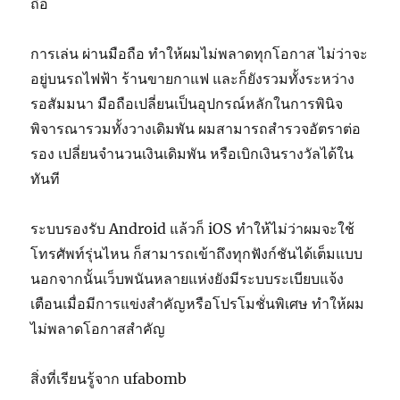
ถือ
การเล่น ผ่านมือถือ ทำให้ผมไม่พลาดทุกโอกาส ไม่ว่าจะ
อยู่บนรถไฟฟ้า ร้านขายกาแฟ และก็ยังรวมทั้งระหว่าง
รอสัมมนา มือถือเปลี่ยนเป็นอุปกรณ์หลักในการพินิจ
พิจารณารวมทั้งวางเดิมพัน ผมสามารถสำรวจอัตราต่อ
รอง เปลี่ยนจำนวนเงินเดิมพัน หรือเบิกเงินรางวัลได้ใน
ทันที
ระบบรองรับ Android แล้วก็ iOS ทำให้ไม่ว่าผมจะใช้
โทรศัพท์รุ่นไหน ก็สามารถเข้าถึงทุกฟังก์ชันได้เต็มแบบ
นอกจากนั้นเว็บพนันหลายแห่งยังมีระบบระเบียบแจ้ง
เตือนเมื่อมีการแข่งสำคัญหรือโปรโมชั่นพิเศษ ทำให้ผม
ไม่พลาดโอกาสสำคัญ
สิ่งที่เรียนรู้จาก ufabomb