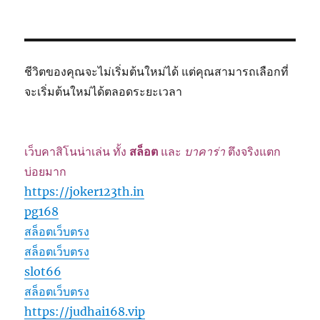
ชีวิตของคุณจะไม่เริ่มต้นใหม่ได้ แต่คุณสามารถเลือกที่
จะเริ่มต้นใหม่ได้ตลอดระยะเวลา
เว็บคาสิโนน่าเล่น ทั้ง
สล็อต
และ
บาคาร่า
ตึงจริงแตก
บ่อยมาก
https://joker123th.in
pg168
สล็อตเว็บตรง
สล็อตเว็บตรง
slot66
สล็อตเว็บตรง
https://judhai168.vip