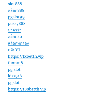
slot888
สล็อต888
pgslot99
pussy888
บาคาร่า
สล็อตxo
สล็อตทดลอง
คลิปโป๊
https://1xbetth.vip
funny18
pg slot
kiss918
pgslot
https://188betth.vip