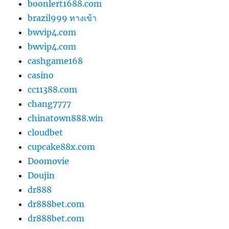
boonlert1688.com
brazil999 ทางเข้า
bwvip4.com
bwvip4.com
cashgame168
casino
cc11388.com
chang7777
chinatown888.win
cloudbet
cupcake88x.com
Doomovie
Doujin
dr888
dr888bet.com
dr888bet.com