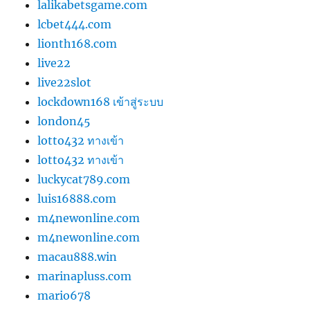
lalikabetsgame.com
lcbet444.com
lionth168.com
live22
live22slot
lockdown168 เข้าสู่ระบบ
london45
lotto432 ทางเข้า
lotto432 ทางเข้า
luckycat789.com
luis16888.com
m4newonline.com
m4newonline.com
macau888.win
marinapluss.com
mario678