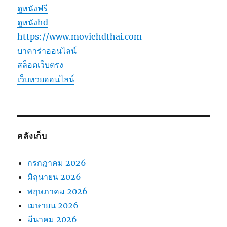
ดูหนังฟรี
ดูหนังhd
https://www.moviehdthai.com
บาคาร่าออนไลน์
สล็อตเว็บตรง
เว็บหวยออนไลน์
คลังเก็บ
กรกฎาคม 2026
มิถุนายน 2026
พฤษภาคม 2026
เมษายน 2026
มีนาคม 2026