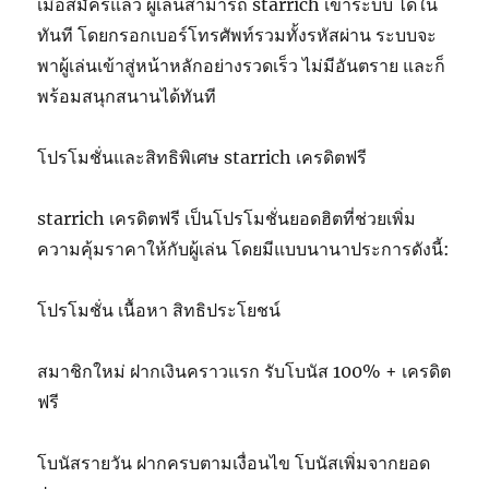
เมื่อสมัครแล้ว ผู้เล่นสามารถ starrich เข้าระบบ ได้ใน
ทันที โดยกรอกเบอร์โทรศัพท์รวมทั้งรหัสผ่าน ระบบจะ
พาผู้เล่นเข้าสู่หน้าหลักอย่างรวดเร็ว ไม่มีอันตราย และก็
พร้อมสนุกสนานได้ทันที
โปรโมชั่นและสิทธิพิเศษ starrich เครดิตฟรี
starrich เครดิตฟรี เป็นโปรโมชั่นยอดฮิตที่ช่วยเพิ่ม
ความคุ้มราคาให้กับผู้เล่น โดยมีแบบนานาประการดังนี้:
โปรโมชั่น เนื้อหา สิทธิประโยชน์
สมาชิกใหม่ ฝากเงินคราวแรก รับโบนัส 100% + เครดิต
ฟรี
โบนัสรายวัน ฝากครบตามเงื่อนไข โบนัสเพิ่มจากยอด