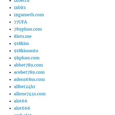
1xbetth
1xbit1
1xgameth.com
77UFA
789pluss.com
8lots.me
918kiss
918kissauto
9kpluss.com
abbet789.com
acebet789.com
aden168ss.com
allbet24hr
allone745s.com
alot66
alot666