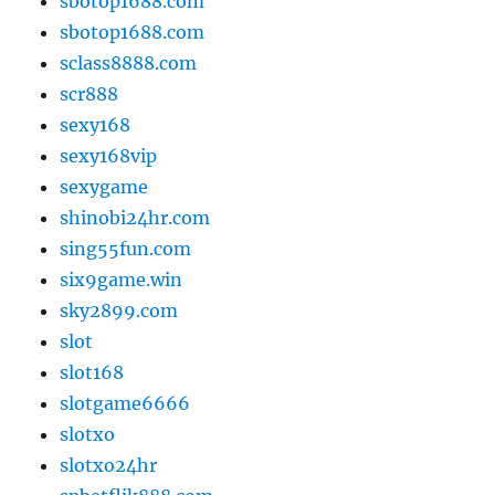
sbotop1688.com
sbotop1688.com
sclass8888.com
scr888
sexy168
sexy168vip
sexygame
shinobi24hr.com
sing55fun.com
six9game.win
sky2899.com
slot
slot168
slotgame6666
slotxo
slotxo24hr