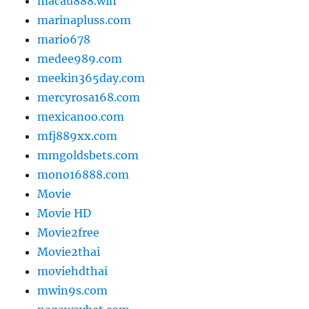
macau888.win
marinapluss.com
mario678
medee989.com
meekin365day.com
mercyrosa168.com
mexicanoo.com
mfj889xx.com
mmgoldsbets.com
mono16888.com
Movie
Movie HD
Movie2free
Movie2thai
moviehdthai
mwin9s.com