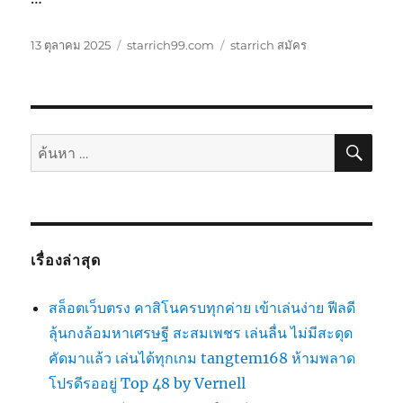
เขียน
หมวด
ป้าย
13 ตุลาคม 2025
starrich99.com
starrich สมัคร
เมื่อ
หมู่
กำกับ
ค้นห
ค้นหา:
เรื่องล่าสุด
สล็อตเว็บตรง คาสิโนครบทุกค่าย เข้าเล่นง่าย ฟีลดี
ลุ้นกงล้อมหาเศรษฐี สะสมเพชร เล่นลื่น ไม่มีสะดุด
คัดมาแล้ว เล่นได้ทุกเกม tangtem168 ห้ามพลาด
โปรดีรออยู่ Top 48 by Vernell