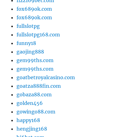
fizz169bet.com
fox689ok.com
fox689ok.com
fullslotpg
fullslotpg168.com
funny18
gaojing888
gem99ths.com
gem99ths.com
goatbetroyalcasino.com
goatza888fin.com
gobaza88.com
golden456
gowingo88.com
happy168
hengjing168