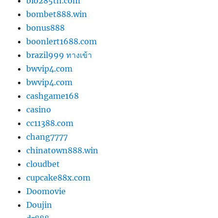
bio285th.com
bombet888.win
bonus888
boonlert1688.com
brazil999 ทางเข้า
bwvip4.com
bwvip4.com
cashgame168
casino
cc11388.com
chang7777
chinatown888.win
cloudbet
cupcake88x.com
Doomovie
Doujin