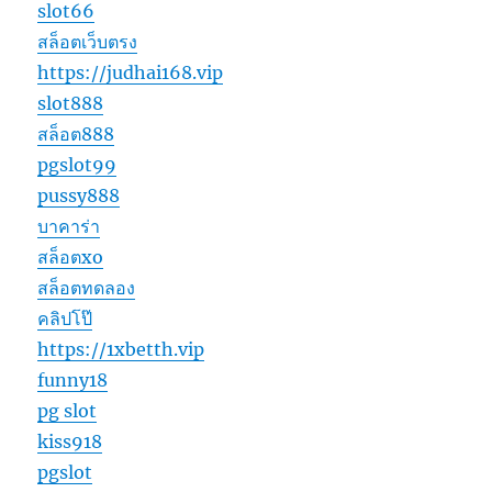
slot66
สล็อตเว็บตรง
https://judhai168.vip
slot888
สล็อต888
pgslot99
pussy888
บาคาร่า
สล็อตxo
สล็อตทดลอง
คลิปโป๊
https://1xbetth.vip
funny18
pg slot
kiss918
pgslot