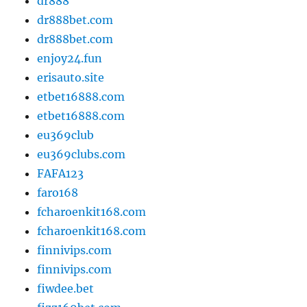
dr888
dr888bet.com
dr888bet.com
enjoy24.fun
erisauto.site
etbet16888.com
etbet16888.com
eu369club
eu369clubs.com
FAFA123
faro168
fcharoenkit168.com
fcharoenkit168.com
finnivips.com
finnivips.com
fiwdee.bet