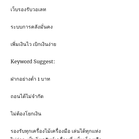
เว็บรองรับวอเลท
ระบบการคลังมั่นคง
เพิ่มเงินไว เบิกเงินง่าย
Keyword Suggest:
ฝากอย่างต่ำ 1 บาท
ถอนได้ไม่จำกัด
ไม่ต้องโยกเงิน
รองรับทุกเครื่องไม้เครื่องมือ เล่นได้ทุกแห่ง