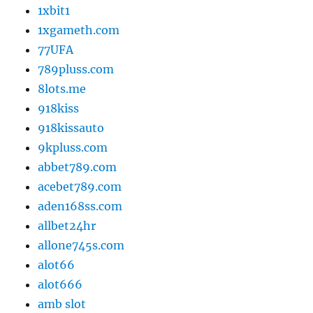
1xbit1
1xgameth.com
77UFA
789pluss.com
8lots.me
918kiss
918kissauto
9kpluss.com
abbet789.com
acebet789.com
aden168ss.com
allbet24hr
allone745s.com
alot66
alot666
amb slot