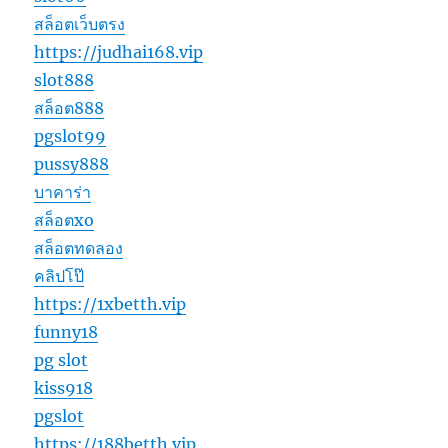
สล็อตเว็บตรง
https://judhai168.vip
slot888
สล็อต888
pgslot99
pussy888
บาคาร่า
สล็อตxo
สล็อตทดลอง
คลิปโป๊
https://1xbetth.vip
funny18
pg slot
kiss918
pgslot
https://188betth.vip