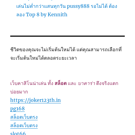
เล่นไม่ต่ำกว่าแสนทุกวัน pussy888 รอไม่ได้ ต้อง
ลอง Top 8 by Kennith
ชีวิตของคุณจะไม่เริ่มต้นใหม่ได้ แต่คุณสามารถเลือกที่
จะเริ่มต้นใหม่ได้ตลอดระยะเวลา
เว็บคาสิโนน่าเล่น ทั้ง
สล็อต
และ
บาคาร่า
ตึงจริงแตก
บ่อยมาก
https://joker123th.in
pg168
สล็อตเว็บตรง
สล็อตเว็บตรง
slot66