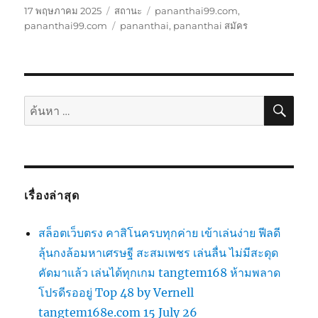
เขียน
รูป
หมวด
17 พฤษภาคม 2025
สถานะ
pananthai99.com
,
เมื่อ
แบบ
ป้าย
หมู่
pananthai99.com
pananthai
,
pananthai สมัคร
เรื่อง
กำกับ
ค้นห
ค้นหา:
เรื่องล่าสุด
สล็อตเว็บตรง คาสิโนครบทุกค่าย เข้าเล่นง่าย ฟีลดี
ลุ้นกงล้อมหาเศรษฐี สะสมเพชร เล่นลื่น ไม่มีสะดุด
คัดมาแล้ว เล่นได้ทุกเกม tangtem168 ห้ามพลาด
โปรดีรออยู่ Top 48 by Vernell
tangtem168e.com 15 July 26