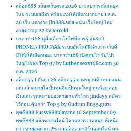
สล็อต888 สล็อตเว็บตรง 2026 ประสบการณ์เล่นยุค
ใหม่ ระบบเสถียร พร้อมเกมให้เลือกมากมาย 1 ส.ค.
26 เว็บ แตกง่าย Jin888.asia พนัน เว็บใหญ่ ใหม่
ล่าสุด Top 22 by Jerrold
บาคาร่า168 คู่มือเลือกเว็บไพ่ที่ควรรู้ ลุ้นรับ I
PHONE17 PRO MAX ระบบอัตโนมัติเจ้าแรก เว็บดี
มีโต๊ะให้เลือกเยอะ บาคาร่า168 เปิดเกมไว รับโปร
ใหญ่ไปเลย Top 97 by Luther sexy168c.com 30
ก.ค. 2026
สล็อต55 1 กันยา 26 สล็อต55 มาตรฐานดี ระบบแน่น
เล่นแล้วสบายใจ ปั้นทุนจิ๋มเป็นทุนใหญ่ ทุนน้อย สอย
เงินแสน จุดหมายของสายเกมทั่วโลก jinda55 สมัคร
ไว้ก่อน คุ้มกว่า Top 5 by Gudrun Jin55.guru
พุซซี่888 Pussy888play.me 16 September 69
พุซซี่888 สล็อตออนไลน์ โลกแห่งความสนุก ที่เหนือ
กว่า ทุกยอดฝาก 5% เกมสล็อต คาสิโนออนไลน์ คน