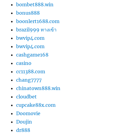
bombet888.win
bonus888
boonlert1688.com
brazil999 ทางเข้า
bwvip4.com
bwvip4.com
cashgame168
casino
cc11388.com
chang7777
chinatown888.win
cloudbet
cupcake88x.com
Doomovie
Doujin
dr888