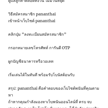
ดูแลลูกค้าตลอดทั้งวัน ไม่มีวันหยุด
วิธีสมัครสมาชิก pananthai
เข้าหน้าเว็บไซต์ pananthai
คลิกปุ่ม “ลงทะเบียนสมัครสมาชิก”
กรอกหมายเลขโทรศัพท์ การันตี OTP
ผูกบัญชีธนาคารหรือวอเลท
เริ่มเล่นได้ในทันที พร้อมรับโบนัสต้อนรับ
สรุป: pananthai คือคำตอบของเว็บไซต์พนันที่คุณตาม
หา
ถ้าหากคุณกำลังมองหาเว็บพนันออนไลน์ที่ ครบ จบ