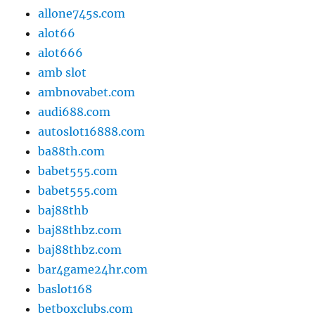
allone745s.com
alot66
alot666
amb slot
ambnovabet.com
audi688.com
autoslot16888.com
ba88th.com
babet555.com
babet555.com
baj88thb
baj88thbz.com
baj88thbz.com
bar4game24hr.com
baslot168
betboxclubs.com