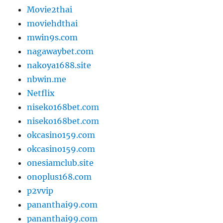
Movie2thai
moviehdthai
mwin9s.com
nagawaybet.com
nakoya1688.site
nbwin.me
Netflix
niseko168bet.com
niseko168bet.com
okcasino159.com
okcasino159.com
onesiamclub.site
onoplus168.com
p2vvip
pananthai99.com
pananthai99.com