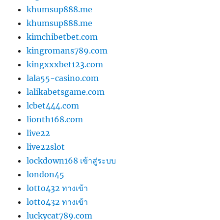
khumsup888.me
khumsup888.me
kimchibetbet.com
kingromans789.com
kingxxxbet123.com
lala55-casino.com
lalikabetsgame.com
lcbet444.com
lionth168.com
live22
live22slot
lockdown168 เข้าสู่ระบบ
london45
lotto432 ทางเข้า
lotto432 ทางเข้า
luckycat789.com