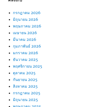
คลังเก็บ
กรกฎาคม 2026
มิถุนายน 2026
พฤษภาคม 2026
เมษายน 2026
มีนาคม 2026
กุมภาพันธ์ 2026
มกราคม 2026
ธันวาคม 2025
พฤศจิกายน 2025
ตุลาคม 2025
กันยายน 2025
สิงหาคม 2025
กรกฎาคม 2025
มิถุนายน 2025
พฤษภาคม 2025