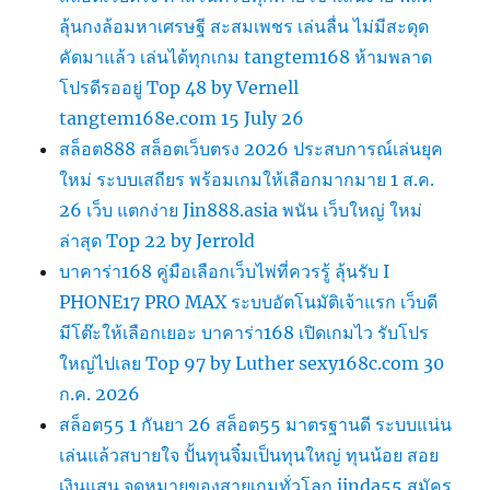
ลุ้นกงล้อมหาเศรษฐี สะสมเพชร เล่นลื่น ไม่มีสะดุด
คัดมาแล้ว เล่นได้ทุกเกม tangtem168 ห้ามพลาด
โปรดีรออยู่ Top 48 by Vernell
tangtem168e.com 15 July 26
สล็อต888 สล็อตเว็บตรง 2026 ประสบการณ์เล่นยุค
ใหม่ ระบบเสถียร พร้อมเกมให้เลือกมากมาย 1 ส.ค.
26 เว็บ แตกง่าย Jin888.asia พนัน เว็บใหญ่ ใหม่
ล่าสุด Top 22 by Jerrold
บาคาร่า168 คู่มือเลือกเว็บไพ่ที่ควรรู้ ลุ้นรับ I
PHONE17 PRO MAX ระบบอัตโนมัติเจ้าแรก เว็บดี
มีโต๊ะให้เลือกเยอะ บาคาร่า168 เปิดเกมไว รับโปร
ใหญ่ไปเลย Top 97 by Luther sexy168c.com 30
ก.ค. 2026
สล็อต55 1 กันยา 26 สล็อต55 มาตรฐานดี ระบบแน่น
เล่นแล้วสบายใจ ปั้นทุนจิ๋มเป็นทุนใหญ่ ทุนน้อย สอย
เงินแสน จุดหมายของสายเกมทั่วโลก jinda55 สมัคร