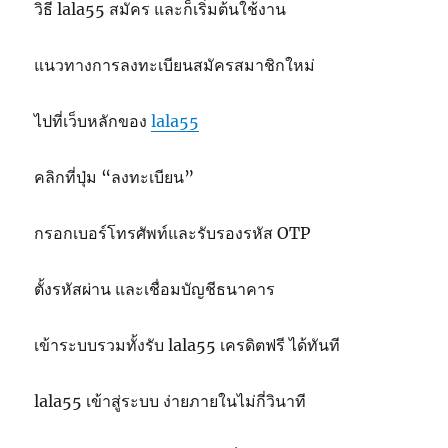
วิธี lala55 สมัคร และก็เริ่มต้นใช้งาน
แนวทางการลงทะเบียนสมัครสมาชิกใหม่
ไปที่เว็บหลักของ
lala55
คลิกที่ปุ่ม “ลงทะเบียน”
กรอกเบอร์โทรศัพท์และรับรองรหัส OTP
ตั้งรหัสผ่าน และเชื่อมบัญชีธนาคาร
เข้าระบบรวมทั้งรับ lala55 เครดิตฟรี ได้ทันที
lala55 เข้าสู่ระบบ ง่ายภายในไม่กี่วินาที