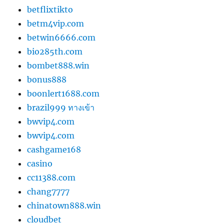
betflixtikto
betm4vip.com
betwin6666.com
bio285th.com
bombet888.win
bonus888
boonlert1688.com
brazil999 ทางเข้า
bwvip4.com
bwvip4.com
cashgame168
casino
cc11388.com
chang7777
chinatown888.win
cloudbet