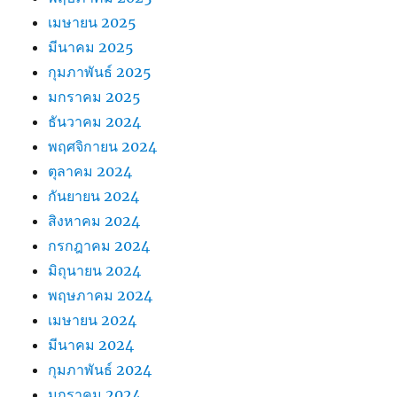
เมษายน 2025
มีนาคม 2025
กุมภาพันธ์ 2025
มกราคม 2025
ธันวาคม 2024
พฤศจิกายน 2024
ตุลาคม 2024
กันยายน 2024
สิงหาคม 2024
กรกฎาคม 2024
มิถุนายน 2024
พฤษภาคม 2024
เมษายน 2024
มีนาคม 2024
กุมภาพันธ์ 2024
มกราคม 2024