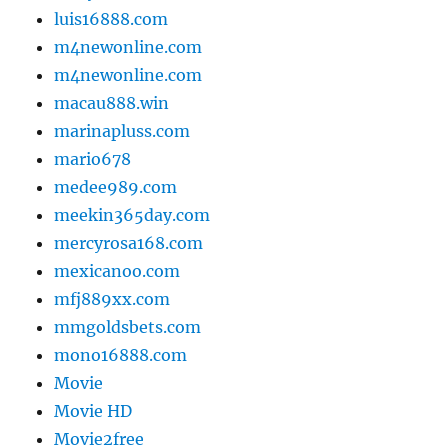
luis16888.com
m4newonline.com
m4newonline.com
macau888.win
marinapluss.com
mario678
medee989.com
meekin365day.com
mercyrosa168.com
mexicanoo.com
mfj889xx.com
mmgoldsbets.com
mono16888.com
Movie
Movie HD
Movie2free