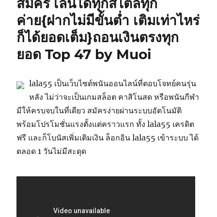
สมัคร เล่นได้ทุกสไตล์ทุก
ค่าย{ฝากไม่มีขั้นต่ำ เติมเท่าไหร่
ก็ได้ยอดเต็ม}ถอนเงินตรงทุก
ยอด Top 47 by Muoi
lala55 เป็นเว็บไซต์พนันออนไลน์ที่ตอบโจทย์คนรุ่น
หลัง ไม่ว่าจะเป็นเกมสล็อต คาสิโนสด หรือพนันกีฬา
มีให้ครบจบในที่เดียว สมัครง่ายผ่านระบบอัตโนมัติ
พร้อมโปรโมชั่นแรงตั้งแต่คราวแรก ทั้ง lala55 เครดิต
ฟรี และก็โบนัสเพิ่มเติมเงิน ล็อกอิน lala55 เข้าระบบ ได้
ตลอด 1 วันไม่มีสะดุด