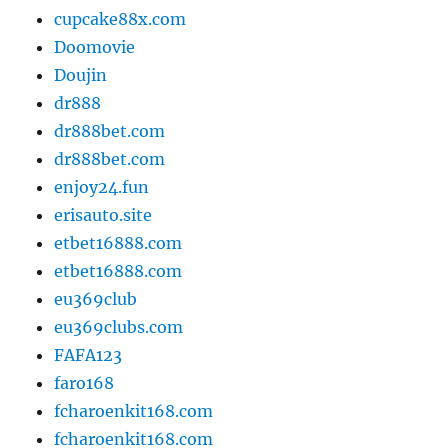
cupcake88x.com
Doomovie
Doujin
dr888
dr888bet.com
dr888bet.com
enjoy24.fun
erisauto.site
etbet16888.com
etbet16888.com
eu369club
eu369clubs.com
FAFA123
faro168
fcharoenkit168.com
fcharoenkit168.com